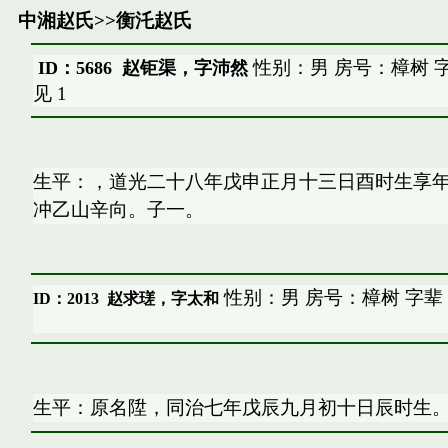
中湘赵氏
>>
衡汑赵氏
性别：男 房号：樟树 
ID：5686 赵钜渠，字沛然
见
1
生平：，道光二十八年戊申正月十三日酉时生享
冲乙山辛向。子一。
性别：男 房号：樟树 字辈
ID：2013
赵求瑳，字太和
生平：原名陞，同治七年戊辰九月初十日辰时生