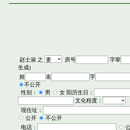
赵士淑
之
房号
字辈
生成)
姓
名
字
不公开
性别：
男
女 阳历生日：
文化程度：
现住址：
公开
不公开
电话：