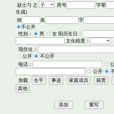
赵士习
之
房号
字辈
生成)
姓
名
字
不公开
性别：
男
女 阳历生日：
文化程度：
现住址：
公开
不公开
电话：
公开
加载