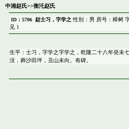
中湘赵氏
>>
衡汑赵氏
性别：男 房号：樟树 
ID：5706 赵士习，字学之
见
1
生平：士习，字学之字学之，乾隆二十八年癸未七
没，葬沙田坪，丑山未向。有碑。