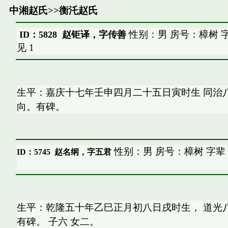
中湘赵氏
>>
衡汑赵氏
性别：男 房号：樟树 
ID：5828 赵钜译，字传善
见
1
生平：嘉庆十七年壬申四月二十五日寅时生 同治
向。有碑。
性别：男 房号：樟树 字辈
ID：5745
赵名纲，字五君
生平：乾隆五十年乙巳正月初八日戌时生， 道光
有碑。 子六 女二。