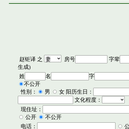
赵钜译
之
房号
字辈
生成)
姓
名
字
不公开
性别：
男
女 阳历生日：
文化程度：
现住址：
公开
不公开
电话：