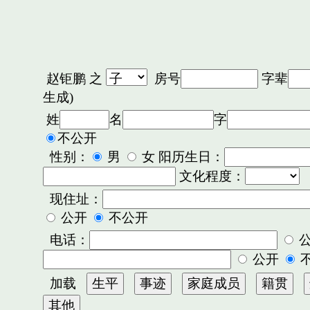
赵钜鹏
之
房号
字辈
生成)
姓
名
字
不公开
性别：
男
女 阳历生日：
文化程度：
现住址：
公开
不公开
电话：
公开
加载