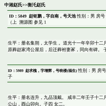
中湘赵氏
>>
衡汑赵氏
性别：男 房号
ID：5849 赵钜鹏，字自南，号天池
（上
溯源图
参见
1
生平：册名集朔，太学生 。道光十一年辛卯十二
原葬赵家湾公屋后，后迁葬袝妻冢，同向有碑。 子
性别：男 房号
ID：5989
赵求槐，字增辉，号映楼(福生)
子
生平：册名连升，九品顶戴。 咸丰二年壬子十二
公山，酉山卯向。子四 女二。