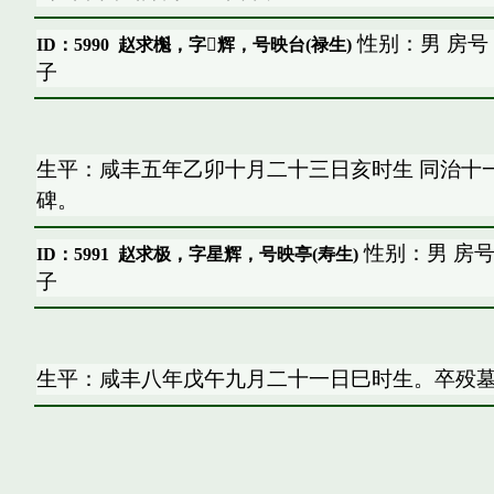
性别：男 房号
ID：5990
赵求櫆，字𠗜辉，号映台(禄生)
子
生平：咸丰五年乙卯十月二十三日亥时生 同治十
碑。
性别：男 房号
ID：5991
赵求极，字星辉，号映亭(寿生)
子
生平：咸丰八年戊午九月二十一日巳时生。卒殁墓