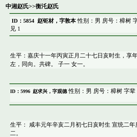
中湘赵氏
>>
衡汑赵氏
性别：男 房号：樟树 
ID：5854 赵钜材，字敦本
见
1
生平：嘉庆十一年丙寅正月二十七日亥时生，享年
左，同向。共碑。 子一 女一。
性别：男 房号：樟树 字辈
ID：5996
赵求兴，字观德
生平： 咸丰元年辛亥二月初七日亥时生 宣统二
二。