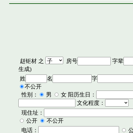
赵钜材
之
房号
字辈
生成)
姓
名
字
不公开
性别：
男
女 阳历生日：
文化程度：
现住址：
公开
不公开
电话：