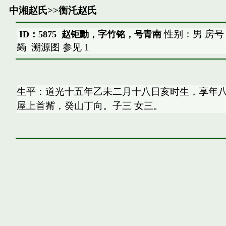
中湘赵氏
>>
衡汑赵氏
性别：男 房号
ID：5875 赵钜勳，字竹铭，号青南
蠲
溯源图
参见
1
生平：道光十五年乙未二月十八日亥时生，享年八
屋上首觜，癸山丁向。子三 女三。