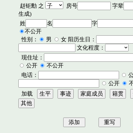
赵钜勳
之
房号
字辈
生成)
姓
名
字
不公开
性别：
男
女 阳历生日：
文化程度：
现住址：
公开
不公开
电话：
公开
加载