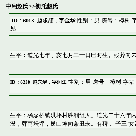
中湘赵氏
>>
衡汑赵氏
性别：男 房号：樟树 
ID：6013 赵求頡，字金华
见
1
生平：道光七年丁亥七月二十日巳时生。殁葬向未
性别：男 房号：樟树 字辈
ID：6238
赵东澧，字润江
生平：杨嘉桥镇洪坪村胜利组人。道光二十六年丙
没，葬雨坛坪，艮山坤向兼丑未。有碑 。子三 女