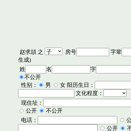
赵求頡
之
房号
字辈
生成)
姓
名
字
不公开
性别：
男
女 阳历生日：
文化程度：
现住址：
公开
不公开
电话：
公开