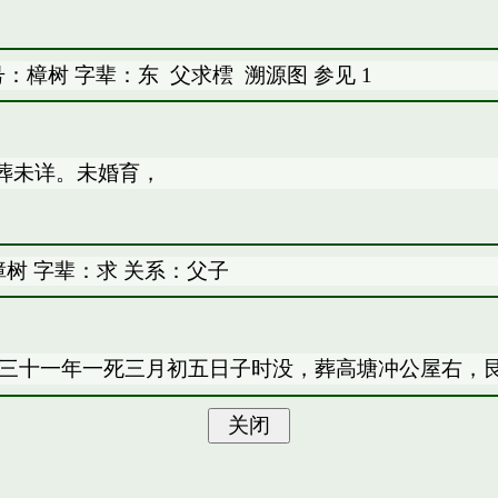
号：樟树 字辈：东
父求橒
溯源图
参见
1
葬未详。未婚育，
树 字辈：求 关系：父子
三十一年一死三月初五日子时没，葬高塘冲公屋右，艮