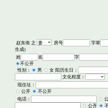
赵东侑
之
房号
字辈
生成)
姓
名
字
不公开
性别：
男
女 阳历生日：
文化程度：
现住址：
公开
不公开
电话：
公开