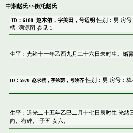
中湘赵氏
>>
衡汑赵氏
性别：男 房号
ID：6188 赵东侑，字美田，号适明
橒
溯源图
参见
1
生平：光绪十一年乙酉九月二十六日未时生。婚
性别：男 房号：樟
ID：5970
赵求橒，字浓荫，号映齐
生平：道光二十五年乙巳二月十七日辰时生 光绪
向。有碑。 子五 女六。