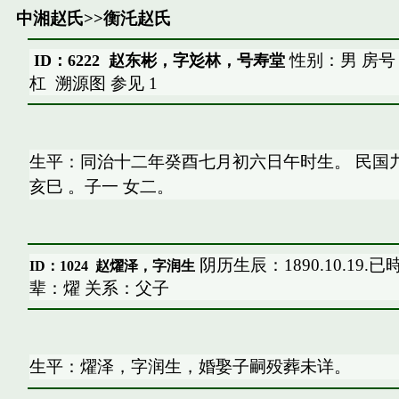
中湘赵氏
>>
衡汑赵氏
性别：男 房号
ID：6222 赵东彬，字彣林，号寿堂
杠
溯源图
参见
1
生平：同治十二年癸酉七月初六日午时生。 民国
亥巳 。子一 女二。
阴历生辰：1890.10.19.
ID：1024
赵燿泽，字润生
辈：燿 关系：父子
生平：燿泽，字润生，婚娶子嗣殁葬未详。