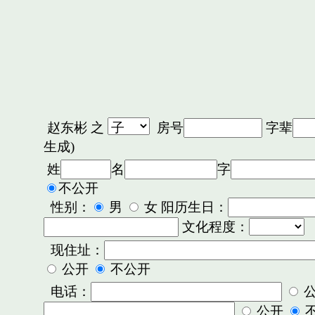
赵东彬
之
房号
字辈
生成)
姓
名
字
不公开
性别：
男
女 阳历生日：
文化程度：
现住址：
公开
不公开
电话：
公开