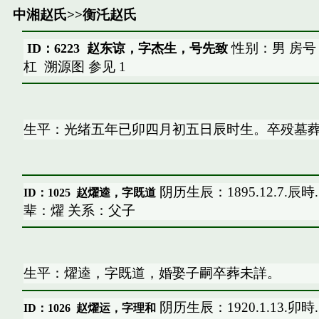
中湘赵氏
>>
衡汑赵氏
性别：男 房号
ID：6223 赵东谅，字杰生，号先致
杠
溯源图
参见
1
生平：光绪五年已卯四月初五日辰时生。卒殁墓葬
阴历生辰：1895.12.7.辰
ID：1025
赵燿逵，字既道
辈：燿 关系：父子
生平：燿逵，字既道，婚娶子嗣卒葬未詳。
阴历生辰：1920.1.13.卯
ID：1026
赵燿运，字理和