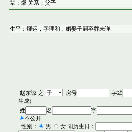
辈：燿 关系：父子
生平：燿运，字理和，婚娶子嗣卒葬未详。
赵东谅
之
房号
字辈
生成)
姓
名
字
不公开
性别：
男
女 阳历生日：