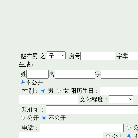
赵在爵
之
房号
字辈
生成)
姓
名
字
不公开
性别：
男
女 阳历生日：
文化程度：
现住址：
公开
不公开
电话：
公开