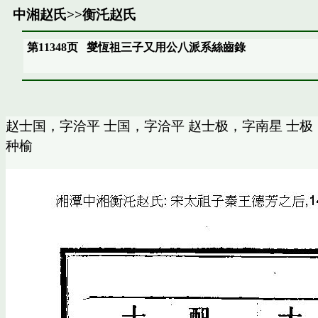
中湘赵氏
>>
衡汑赵氏
第11348页
燮恆祖三子又用公八派系絲齒錄
赵士国，字洽平 士国，字洽平 赵士极，字南星 士极
种榆