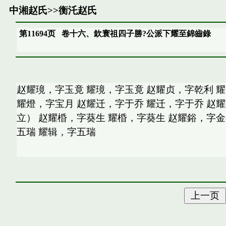
中湘赵氏
>>
衡汑赵氏
第11694页
卷十六、欽寰祖四子勝?公派下耀至錦齒錄
赵耀璄，字玉竟 耀璄，字玉竟 赵耀贞，字乾利 
耀燈，字宝月 赵耀迁，字于乔 耀迁，字于乔 赵
立） 赵耀棔，字葵生 耀棔，字葵生 赵耀鋊，字金
五瑞 耀辑，字五瑞