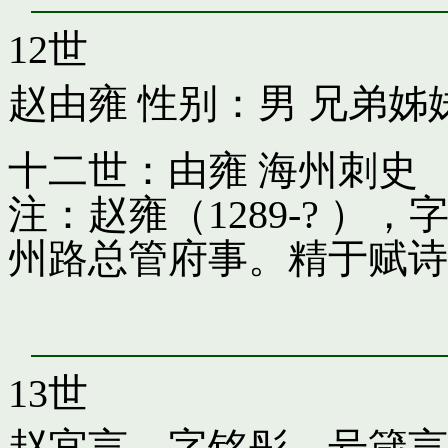
12世
赵由雍
性别：男 兄弟姊
十二世：由雍 海州刺史
注：赵雍（1289-? 
州路总管府事。精于赋诗
13世
赵宜言，字铭彤，号箴言