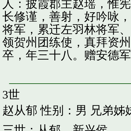
人：披霞郡主赵瑶，惟宪
长修谨，善射，好吟咏，
将军，累迁左羽林将军、
领贺州团练使，真拜资州
卒，年三十八。赠安德军
3世
赵从郁
性别：男 兄弟姊
三世：从郁，新兴侯