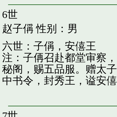
6世
赵子偁
性别：男
六世：子偁，安僖王
注：子侢召赴都堂审察，
秘阁，赐五品服。赠太子
中书令，封秀王，谥安僖
7世