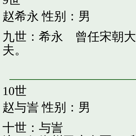
赵希永
性别：男
九世：希永 曾任宋朝大
夫。
10世
赵与訔
性别：男
十世：与訔