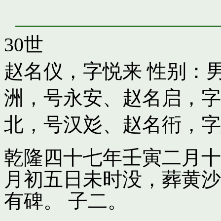
30世
赵名仪，字悦来
性别：男
洲，号永安
、
赵名启，字
北，号汉彣
、
赵名衎，字
乾隆四十七年壬寅二月十
月初五日未时没，葬黄沙
有碑。 子二。