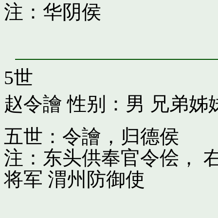
注：华阴侯
5世
赵令譮
性别：男 兄弟姊
五世：令譮，归德侯
注：东头供奉官令侩， 
将军 渭州防御使