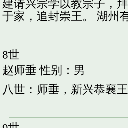
建请兴宗学以教宗子，拜
于家，追封崇王。 湖州
8世
赵师垂
性别：男
八世：师垂，新兴恭襄王
9世