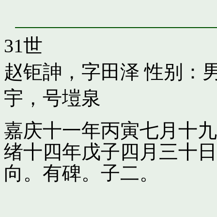
31世
赵钜訷，字田泽
性别：男
宇，号塏泉
嘉庆十一年丙寅七月十九
绪十四年戊子四月三十日
向。有碑。子二。