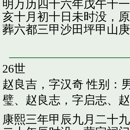
明万历四十六年戊午十一
亥十月初十日未时没，原
葬六都三甲沙田坪甲山庚
26世
赵良吉，字汉奇
性别：男
璧
、
赵良志，字启志
、
赵
康熙三年甲辰九月二十九