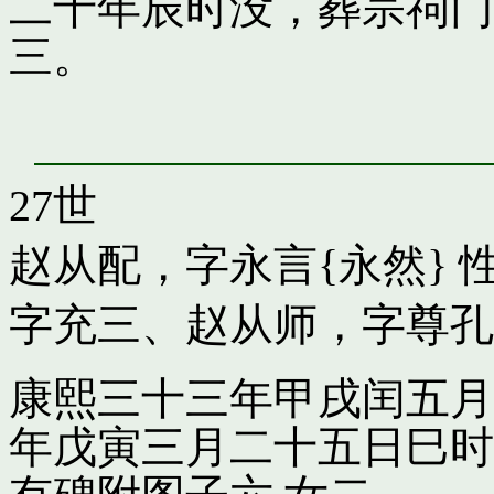
二十年辰时没，葬宗祠门
三。
27世
赵从配，字永言{永然}
性
字充三
、
赵从师，字尊孔
康熙三十三年甲戌闰五月
年戊寅三月二十五日巳时