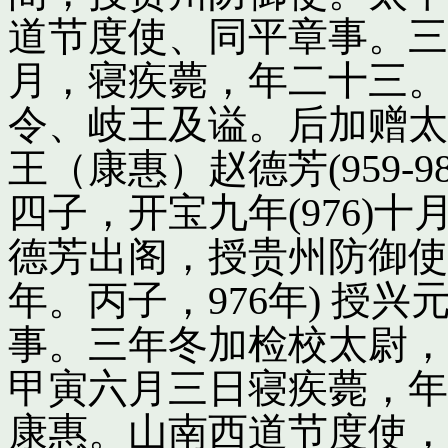
道节度使、同平章事。三
月，寝疾薨，年二十三。
令、岐王及谥。后加赠太
王（康惠）赵德芳(959-
四子，开宝九年(976)
德芳出阁，授贵州防御使
年。丙子，976年) 授
事。三年冬加检校太尉，
甲寅六月三日寝疾薨，年
康惠。山南西道节度使，