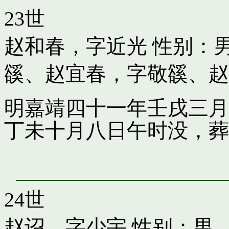
23世
赵和春，字近光
性别：男
豀
、
赵宜春，字敬豀
、
赵
明嘉靖四十一年壬戌三月
丁未十月八日午时没，葬
24世
赵诏，字少宇
性别：男