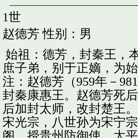
1世
赵德芳
性别：男
始祖：德芳，封秦王，
庶子弟，别于正嫡，为始
注：赵德芳（959年－9
封秦康惠王。赵德芳死后
后加封太师，改封楚王。
宋光宗，八世孙为宋宁宗
阁，授贵州防御使。太平