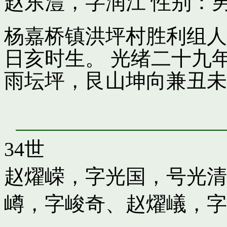
赵东澧，字润江
性别：
杨嘉桥镇洪坪村胜利组人
日亥时生。 光绪二十九
雨坛坪，艮山坤向兼丑未
34世
赵燿嵘，字光国，号光清
嶟，字峻奇
、
赵燿嶬，字