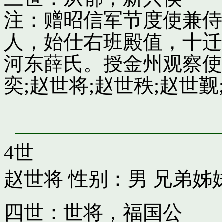
注：赠昭信军节度使兼侍
人，始仕右班殿值，十迁
河东薛氏。授金州观察使
奕;赵世将;赵世秩;赵世觐;
4世
赵世将
性别：男 兄弟姊
四世：世将，福国公