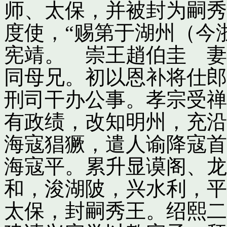
师、太保，并被封为嗣秀
度使，“赐第于湖州（今
宪靖。 崇王趙伯圭 妻
同母兄。初以恩补将仕郎
刑司干办公事。孝宗受禅
有政绩，改知明州，充沿
海寇猖獗，遣人谕降寇首
海寇平。累升显谟阁、龙
和，浚湖陂，兴水利，平
太保，封嗣秀王。绍熙二