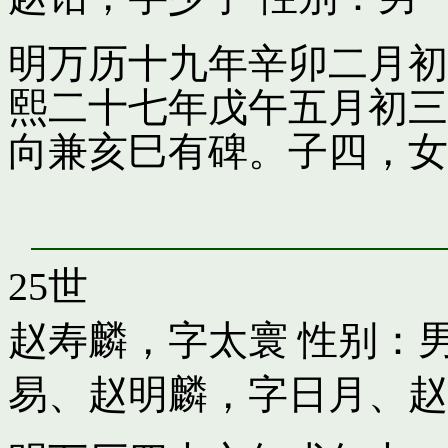
明万历十九年辛卯二月初
熙二十七年戊午五月初三
向兼亥巳有碑。子四，女
25世
赵寿麟，字太寰
性别：男
易
、
赵明麟，字日月
、
赵