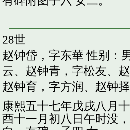
有碑附图子六 女二。
28世
赵钟岱，字东華
性别：男
云
、
赵钟青，字松友
、
赵
赵钟育，字方润
、
赵钟择
康熙五十七年戊戌八月十
酉十一月初八日午时没，