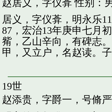
赵居义，字仪葊
性别：男
居义，字仪葊，明永乐1
87，宏治13年庚申七
觜，乙山辛向，有碑志。
甲，又立户，名赵读。子
19世
赵添贵，字爵一，号脩严