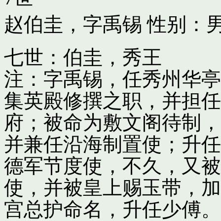
赵伯圭，字禹锡
性别：男
七世：伯圭，秀王
注：字禹锡，任秀州华亭
集英殿修撰之职，并担任
府；被命为敷文阁待制，
并兼任沿海制置使；升任
德军节度使，不久，又被
使，并被皇上赐玉带，加
宫总护命名，升任少傅。