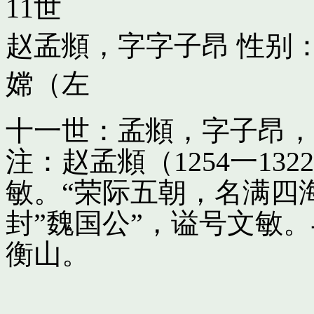
11世
赵孟頫，字字子昂
性别：
嫦（左
十一世：孟頫，字子昂，
注：赵孟頫（1254一13
敏。“荣际五朝，名满四
封”魏国公”，谥号文敏
衡山。