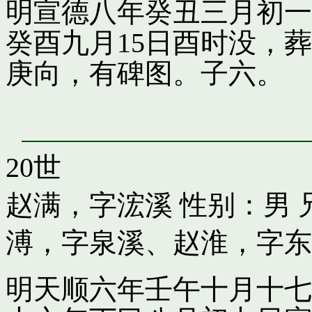
明宣德八年癸丑三月初一
癸酉九月15日酉时没，
庚向，有碑图。子六。
20世
赵满，字浤溪
性别：男 
溥，字泉溪
、
赵淮，字东
明天顺六年壬午十月十七