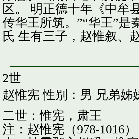
区。 明正德十年《中牟
传华王所筑。”“华王”
氏 生有三子，赵惟叙、
2世
赵惟宪
性别：男 兄弟姊
二世：惟宪，肃王
注：赵惟宪（978-10