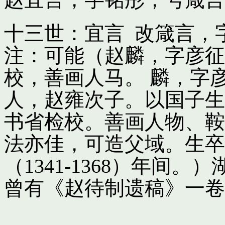
十三世：宜言 改箴言，
注：可能（赵麟，字彦征
校，善画人马。 麟，字
人，赵雍次子。以国子生
书省检校。善画人物、鞍
法亦佳，可造父域。生卒
（1341-1368）年间
曾有《赵待制遗稿》一卷