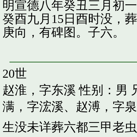
明宣德八年癸丑三月初一
癸酉九月15日酉时没，
庚向，有碑图。子六。
20世
赵淮，字东溪
性别：男 
满，字浤溪
、
赵溥，字泉
生没未详葬六都三甲老虫