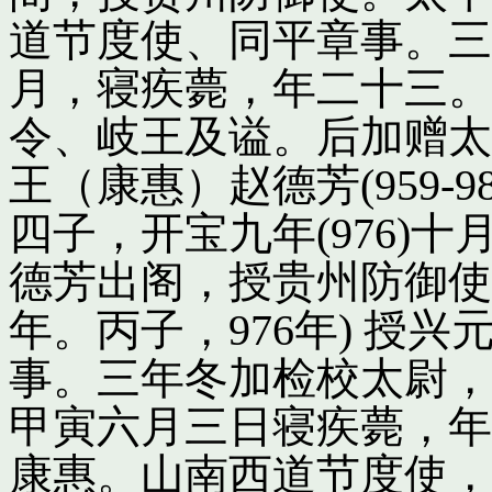
道节度使、同平章事。三
月，寝疾薨，年二十三。
令、岐王及谥。后加赠太
王（康惠）赵德芳(959-
四子，开宝九年(976)
德芳出阁，授贵州防御使
年。丙子，976年) 授
事。三年冬加检校太尉，
甲寅六月三日寝疾薨，年
康惠。山南西道节度使，