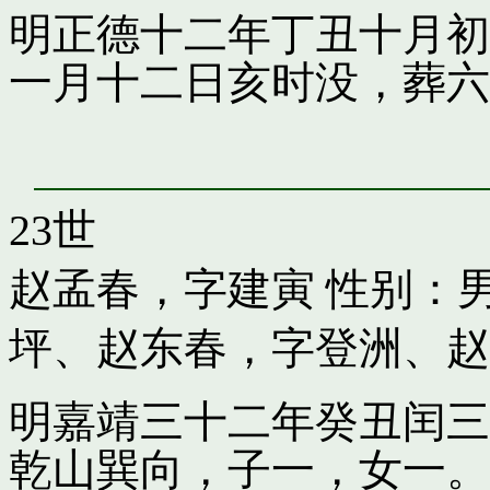
明正德十二年丁丑十月初
一月十二日亥时没，葬六
23世
赵孟春，字建寅
性别：男
坪
、
赵东春，字登洲
、
赵
明嘉靖三十二年癸丑闰三
乾山巽向，子一，女一。