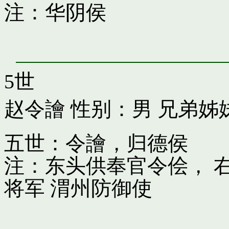
注：华阴侯
5世
赵令譮
性别：男 兄弟姊
五世：令譮，归德侯
注：东头供奉官令侩， 
将军 渭州防御使