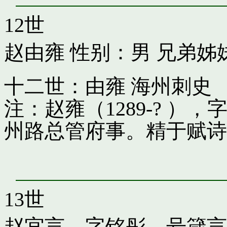
12世
赵由雍
性别：男 兄弟姊
十二世：由雍 海州刺史
注：赵雍（1289-? 
州路总管府事。精于赋诗
13世
赵宜言，字铭彤，号箴言