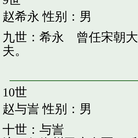
赵希永
性别：男
九世：希永 曾任宋朝大
夫。
10世
赵与訔
性别：男
十世：与訔