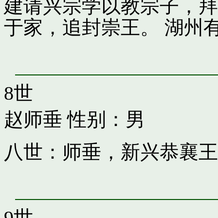
建请兴宗学以教宗子，拜
于家，追封崇王。 湖州
8世
赵师垂
性别：男
八世：师垂，新兴恭襄王
9世