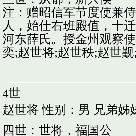
注：赠昭信军节度使兼侍
人，始仕右班殿值，十迁
河东薛氏。授金州观察使
奕;赵世将;赵世秩;赵世觐;
4世
赵世将
性别：男 兄弟姊
四世：世将，福国公