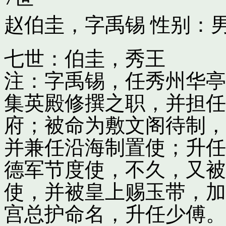
赵伯圭，字禹锡
性别：男
七世：伯圭，秀王
注：字禹锡，任秀州华亭
集英殿修撰之职，并担任
府；被命为敷文阁待制，
并兼任沿海制置使；升任
德军节度使，不久，又被
使，并被皇上赐玉带，加
宫总护命名，升任少傅。