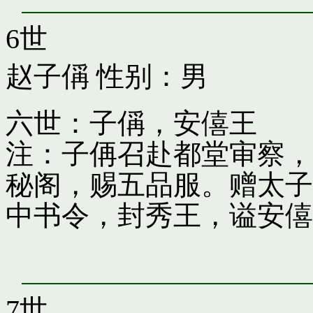
6世
赵子偁
性别：男
六世：子偁，安僖王
注：子侢召赴都堂审察，
秘阁，赐五品服。赠太子
中书令，封秀王，谥安僖
7世