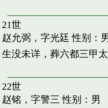
21世
赵允弼，字光廷
性别：
生没未详，葬六都三甲太
22世
赵铭，字警三
性别：男