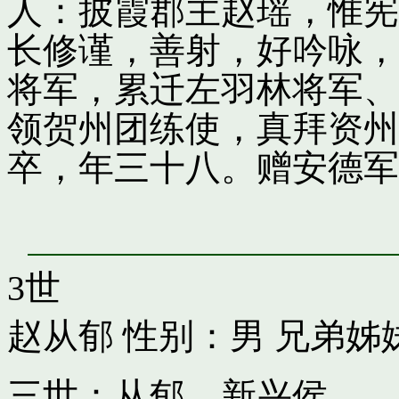
人：披霞郡主赵瑶，惟宪
长修谨，善射，好吟咏，
将军，累迁左羽林将军、
领贺州团练使，真拜资州
卒，年三十八。赠安德军
3世
赵从郁
性别：男 兄弟姊
三世：从郁，新兴侯