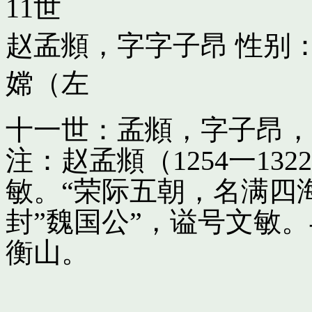
11世
赵孟頫，字字子昂
性别：
嫦（左
十一世：孟頫，字子昂，
注：赵孟頫（1254一13
敏。“荣际五朝，名满四
封”魏国公”，谥号文敏
衡山。