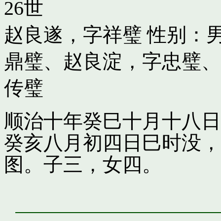
26世
赵良遂，字祥璧
性别：男
鼎璧
、
赵良淀，字忠璧
、
传璧
顺治十年癸巳十月十八日
癸亥八月初四日巳时没，
图。子三，女四。