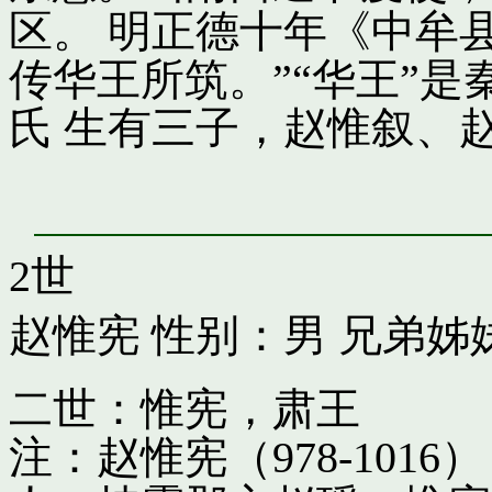
区。 明正德十年《中牟
传华王所筑。”“华王”
氏 生有三子，赵惟叙、
2世
赵惟宪
性别：男 兄弟姊
二世：惟宪，肃王
注：赵惟宪（978-10