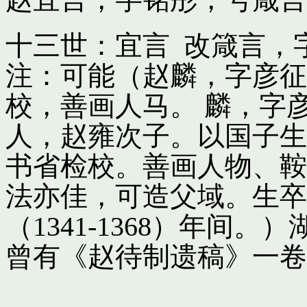
十三世：宜言 改箴言，
注：可能（赵麟，字彦征
校，善画人马。 麟，字
人，赵雍次子。以国子生
书省检校。善画人物、鞍
法亦佳，可造父域。生卒
（1341-1368）年间
曾有《赵待制遗稿》一卷