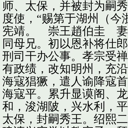
师、太保，并被封为嗣秀
度使，“赐第于湖州（今
宪靖。 崇王趙伯圭 妻
同母兄。初以恩补将仕郎
刑司干办公事。孝宗受禅
有政绩，改知明州，充沿
海寇猖獗，遣人谕降寇首
海寇平。累升显谟阁、龙
和，浚湖陂，兴水利，平
太保，封嗣秀王。绍熙二