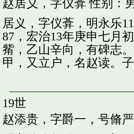
赵居义，字仪葊
性别：男
居义，字仪葊，明永乐1
87，宏治13年庚申七
觜，乙山辛向，有碑志。
甲，又立户，名赵读。子
19世
赵添贵，字爵一，号脩严