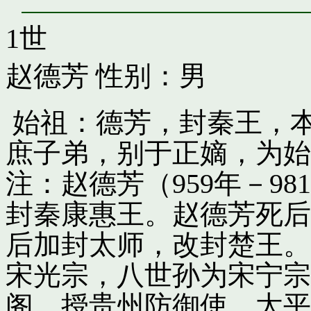
1世
赵德芳
性别：男
始祖：德芳，封秦王，
庶子弟，别于正嫡，为始
注：赵德芳（959年－9
封秦康惠王。赵德芳死后
后加封太师，改封楚王。
宋光宗，八世孙为宋宁宗
阁，授贵州防御使。太平