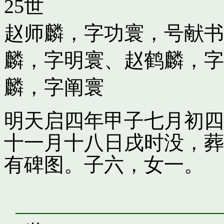
25世
赵师麟，字功寰，号献书
麟，字明寰
、
赵鹤麟，字
麟，字阐寰
明天启四年甲子七月初四
十一月十八日戌时没，葬
有碑图。子六，女一。