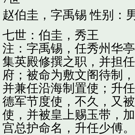
赵伯圭，字禹锡
性别：男
七世：伯圭，秀王
注：字禹锡，任秀州华亭
集英殿修撰之职，并担任
府；被命为敷文阁待制，
并兼任沿海制置使；升任
德军节度使，不久，又被
使，并被皇上赐玉带，加
宫总护命名，升任少傅。