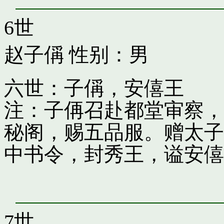
6世
赵子偁
性别：男
六世：子偁，安僖王
注：子侢召赴都堂审察，
秘阁，赐五品服。赠太子
中书令，封秀王，谥安僖
7世