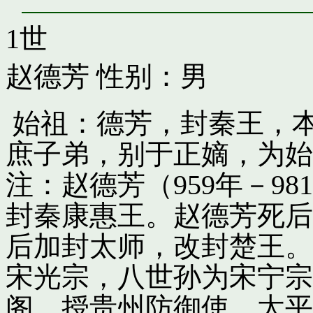
1世
赵德芳
性别：男
始祖：德芳，封秦王，
庶子弟，别于正嫡，为始
注：赵德芳（959年－9
封秦康惠王。赵德芳死后
后加封太师，改封楚王。
宋光宗，八世孙为宋宁宗
阁，授贵州防御使。太平