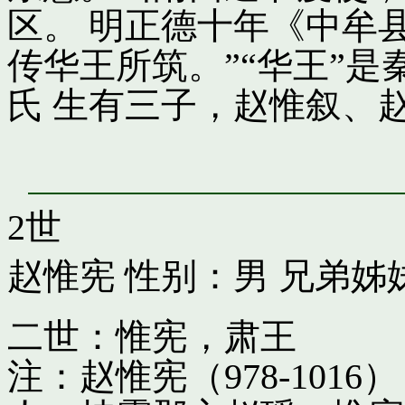
区。 明正德十年《中牟
传华王所筑。”“华王”
氏 生有三子，赵惟叙、
2世
赵惟宪
性别：男 兄弟姊
二世：惟宪，肃王
注：赵惟宪（978-10