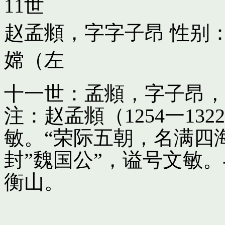
11世
赵孟頫，字字子昂
性别：
嫦（左
十一世：孟頫，字子昂，
注：赵孟頫（1254一13
敏。“荣际五朝，名满四
封”魏国公”，谥号文敏
衡山。