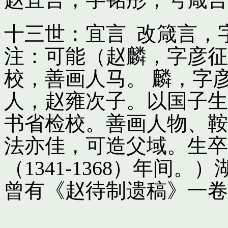
十三世：宜言 改箴言，
注：可能（赵麟，字彦征
校，善画人马。 麟，字
人，赵雍次子。以国子生
书省检校。善画人物、鞍
法亦佳，可造父域。生卒
（1341-1368）年间
曾有《赵待制遗稿》一卷