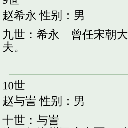
赵希永
性别：男
九世：希永 曾任宋朝大
夫。
10世
赵与訔
性别：男
十世：与訔