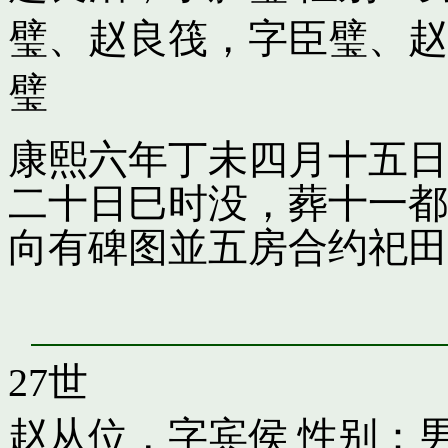
璧
、
赵良筏，字臣璧
、
赵
璧
康熙六年丁未四月十五日
二十日巳时没，葬十一都
向有碑图並五房合约祀田
27世
赵从位，字宾侯
性别：男