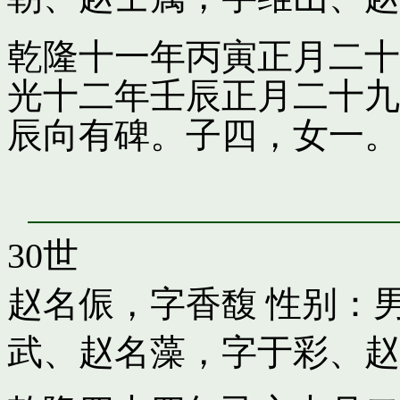
乾隆十一年丙寅正月二十
光十二年壬辰正月二十九
辰向有碑。子四，女一。
30世
赵名侲，字香馥
性别：男
武
、
赵名藻，字于彩
、
赵