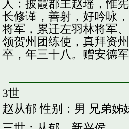
人：披霞郡主赵瑶，惟宪
长修谨，善射，好吟咏，
将军，累迁左羽林将军、
领贺州团练使，真拜资州
卒，年三十八。赠安德军
3世
赵从郁
性别：男 兄弟姊
三世：从郁，新兴侯