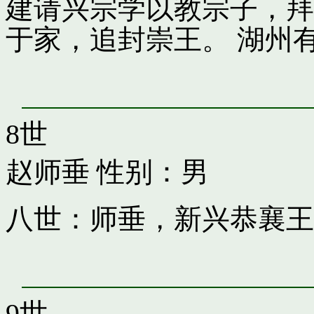
建请兴宗学以教宗子，拜
于家，追封崇王。 湖州
8世
赵师垂
性别：男
八世：师垂，新兴恭襄王
9世