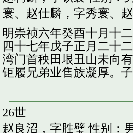
寰
、
赵仕麟，字秀寰
、
赵
明崇祯六年癸酉十月十二
四十七年戊子正月二十二
湾门首秧田垠丑山未向有
钜履兄弟业售族凝厚。子
26世
赵良沼，字胜璧
性别：男