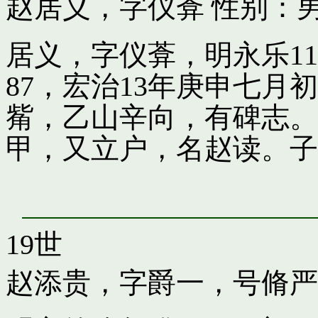
赵居义，字仪葊
性别：男
居义，字仪葊，明永乐1
87，宏治13年庚申七
觜，乙山辛向，有碑志。
甲，又立户，名赵读。子
19世
赵添贵，字爵一，号脩严