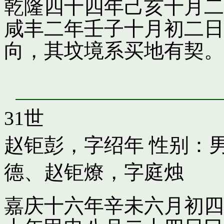
乾隆四十四年己亥十月二
咸丰二年壬子十月初二日
向，其坟境系买地有契。
31世
赵钜彭，字绍年
性别：男
德
、
赵钜燎，字庭烛
嘉庆十六年辛未六月初四