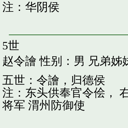
注：华阴侯
5世
赵令譮
性别：男 兄弟姊
五世：令譮，归德侯
注：东头供奉官令侩， 
将军 渭州防御使