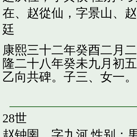
在
、
赵從仙，字景山
、
赵
廷
康熙三十二年癸酉二月二
隆二十八年癸未九月初五
乙向共碑。子三、女一。
28世
赵钟圉，字九河
性别：男