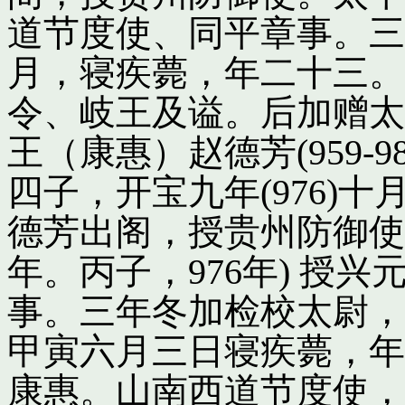
道节度使、同平章事。三
月，寝疾薨，年二十三。
令、岐王及谥。后加赠太
王（康惠）赵德芳(959-
四子，开宝九年(976)
德芳出阁，授贵州防御使
年。丙子，976年) 授
事。三年冬加检校太尉，
甲寅六月三日寝疾薨，年
康惠。山南西道节度使，