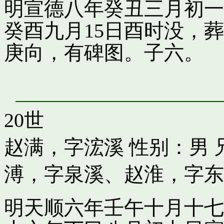
明宣德八年癸丑三月初一
癸酉九月15日酉时没，
庚向，有碑图。子六。
20世
赵满，字浤溪
性别：男 
溥，字泉溪
、
赵淮，字东
明天顺六年壬午十月十七