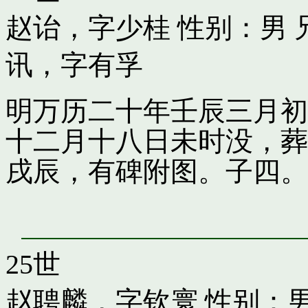
赵诒，字少桂
性别：男 
讯，字有孚
明万历二十年壬辰三月初
十二月十八日未时没，葬
戌辰，有碑附图。子四。
25世
赵聘麟，字钦寰
性别：男