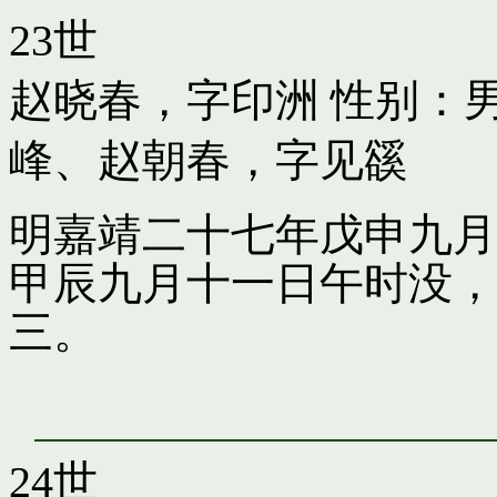
23世
赵晓春，字印洲
性别：男
峰
、
赵朝春，字见豀
明嘉靖二十七年戊申九月
甲辰九月十一日午时没，
三。
24世