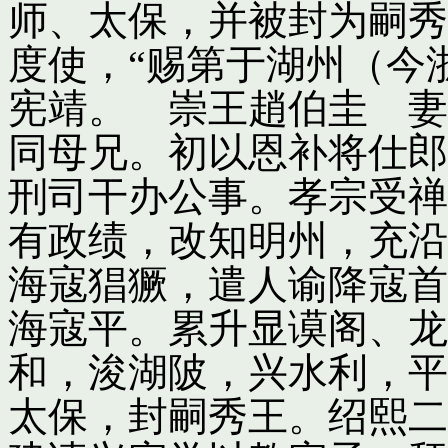
师、太保，并被封为嗣秀
度使，“赐第于湖州（今
宪靖。 崇王趙伯圭 妻
同母兄。初以恩补将仕郎
刑司干办公事。孝宗受禅
有政绩，改知明州，充沿
海寇猖獗，遣人谕降寇首
海寇平。累升显谟阁、龙
和，浚湖陂，兴水利，平
太保，封嗣秀王。绍熙二