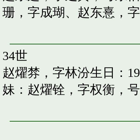
珊，字成瑚
、
赵东憙，字
34世
赵燿棼，字林汾
生日：19
妹：
赵燿铨，字权衡，号