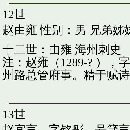
12世
赵由雍
性别：男 兄弟姊
十二世：由雍 海州刺史
注：赵雍（1289-? 
州路总管府事。精于赋诗
13世
赵宜言，字铭彤，号箴言