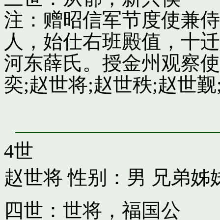
注：赠昭信军节度使兼侍
人，始仕右班殿值，十迁
河东薛氏。授金州观察使
奕;赵世将;赵世秩;赵世觐;
4世
赵世将
性别：男 兄弟姊
四世：世将，福国公