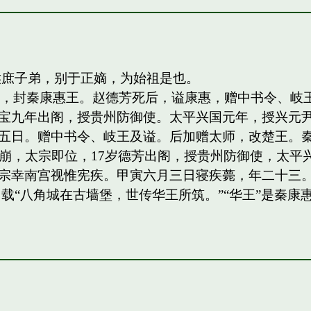
侯庶子弟，别于正嫡，为始祖是也。
四子，封秦康惠王。赵德芳死后，谥康惠，赠中书令、
宝九年出阁，授贵州防御使。太平兴国元年，授兴元
日。赠中书令、岐王及谥。后加赠太师，改楚王。秦王，岐
祖驾崩，太宗即位，17岁德芳出阁，授贵州防御使，太平兴
宗幸南宫视惟宪疾。甲寅六月三日寝疾薨，年二十三。
载“八角城在古墙堡，世传华王所筑。”“华王”是秦康