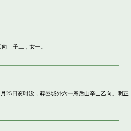
巽向。子二，女一。
申八月25日亥时没，葬邑城外六一庵后山辛山乙向。明正