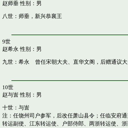
赵师垂
性别：男
八世：师垂，新兴恭襄王
9世
赵希永
性别：男
九世：希永 曾任宋朝大夫、直华文阁，后赠通议大
10世
赵与訔
性别：男
十世：与訔
注：任饶州司户参军，后改任萧山县令；任临安府通
转运副使、江东转运使、户部侍郎、两浙转运使、浙