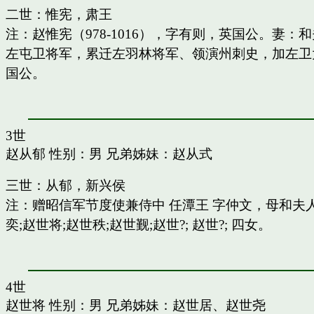
二世：惟宪，肃王
注：赵惟宪（978-1016），字有则，英国公。
左屯卫将军，累迁左羽林将军、领演州刺史，加左卫
国公。
3世
赵从郁
性别：男 兄弟姊妹：
赵从式
三世：从郁，新兴侯
注：赠昭信军节度使兼侍中 任潭王 字仲文，母和
奕;赵世将;赵世秩;赵世觐;赵世?; 赵世?; 四女。
4世
赵世将
性别：男 兄弟姊妹：
赵世居
、
赵世尧