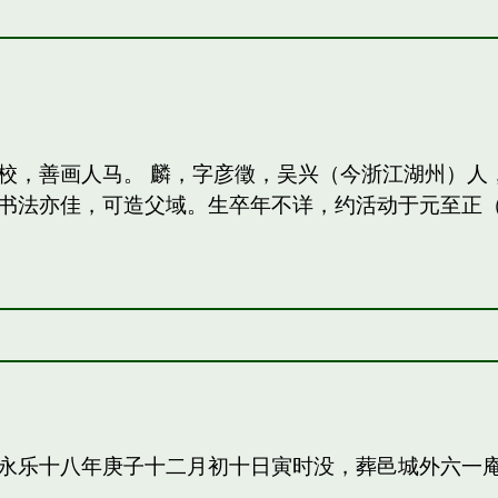
校，善画人马。 麟，字彦徵，吴兴（今浙江湖州）人
法亦佳，可造父域。生卒年不详，约活动于元至正（13
永乐十八年庚子十二月初十日寅时没，葬邑城外六一