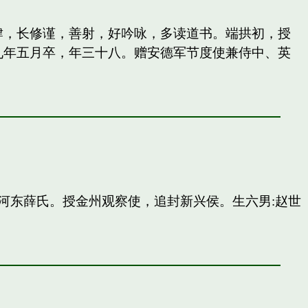
纵肆，长修谨，善射，好吟咏，多读道书。端拱初，授
九年五月卒，年三十八。赠安德军节度使兼侍中、英
河东薛氏。授金州观察使，追封新兴侯。生六男:赵世