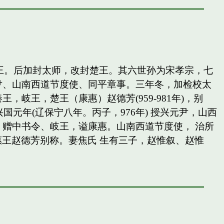
岐王。后加封太师，改封楚王。其六世孙为宋孝宗，七
尹、山南西道节度使、同平章事。三年冬，加检校太
王，楚王（康惠）赵德芳(959-981年)，别
国元年(辽保宁八年。丙子，976年) 授兴元尹，山西
赠中书令、岐王，谥康惠。山南西道节度使， 治所
惠王赵德芳别称。妻焦氏 生有三子，赵惟叙、赵惟