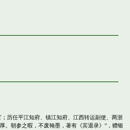
官；历任平江知府、镇江知府、江西转运副使、两浙
厚。朝参之暇，不废翰墨，著有《宾退录》”，赠银