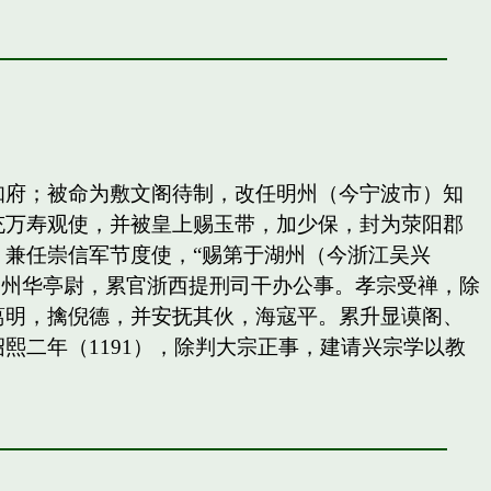
知府；被命为敷文阁待制，改任明州（今宁波市）知
充万寿观使，并被皇上赐玉带，加少保，封为荥阳郡
兼任崇信军节度使，“赐第于湖州（今浙江吴兴
秀州华亭尉，累官浙西提刑司干办公事。孝宗受禅，除
葛明，擒倪德，并安抚其伙，海寇平。累升显谟阁、
二年（1191），除判大宗正事，建请兴宗学以教