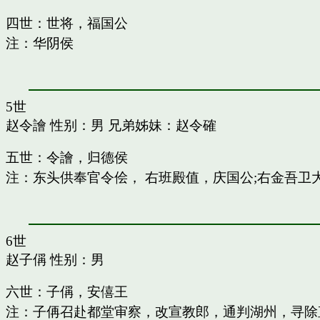
四世：世将，福国公
注：华阴侯
5世
赵令譮
性别：男 兄弟姊妹：
赵令確
五世：令譮，归德侯
注：东头供奉官令侩， 右班殿值，庆国公;右金吾卫
6世
赵子偁
性别：男
六世：子偁，安僖王
注：子侢召赴都堂审察，改宣教郎，通判湖州，寻除