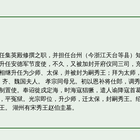
任集英殿修撰之职，并担任台州（今浙江天台等县）
升任安德军节度使，不久，又被加封开府仪同三司，
相继升任为少师、太保，并被封为嗣秀王；拜为太师，
，齐、魏国夫人。 孝宗同母兄。初以恩补将仕郎，调
制置使。奉诏徙戌定海，时海寇猖獗，遣人谕降寇首
，平冤狱。光宗即位，升少师，迁太保，封嗣秀王。绍熙
王。 湖州有宋秀王赵伯圭墓。