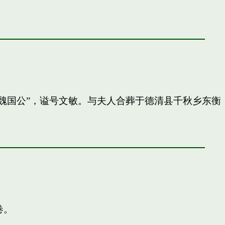
封”魏国公”，谥号文敏。与夫人合葬于德清县千秋乡东衡
卷。