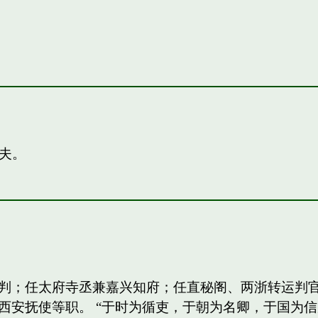
夫。
判；任太府寺丞兼嘉兴知府；任直秘阁、两浙转运判
西安抚使等职。 “于时为循吏，于朝为名卿，于国为信