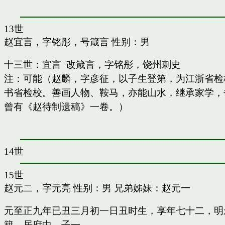
13世
赵宜言，字铭彤，号箴言
性别：男
十三世：宜言 改箴言，字铭彤，饶州刺史
注：可能（赵麟，字彦征，以子生登第，为江浙省检
书省检校。善画人物、鞍马，亦能山水，继承家学，书
曾有《赵待制遗稿》一卷。）
14世
15世
赵元二，字元亮
性别：男 兄弟姊妹：
赵元一
元至正九年已丑三月初一日丑时生，享年七十二，明
籍，居府中。子一。