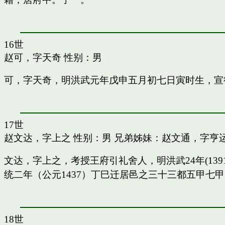
16世
赵可，字天奇
性别：男
可，字天奇，明洪武元年戊申五月初七日寅时生，宣
17世
赵文达，字上之
性别：男 兄弟姊妹：
赵文通，字亨
文达，字上之，考授王府引礼舍人，明洪武24年(13
统二年（公元1437）丁巳迁居邑之三十三都五甲七
18世