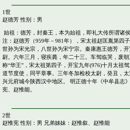
1世
赵德芳
性别：男
始祖：德芳，封秦王，本为始祖，即礼大传所谓诸
注：赵德芳（959年－981年），宋太祖赵匡胤第
世孙为宋光宗，八世孙为宋宁宗。秦康惠王德芳，开
尉。六年三月，寝疾薨，年二十三。车驾临哭，废朝五
称“华王”，宋太祖第四子，开宝九年(976)十月太
道节度使，同平章事。三年冬加检校太尉，癸丑，太
兴元府城今陕西汉中地区。 明正德十年《中牟县志》
宪、赵惟能。
2世
赵惟宪
性别：男 兄弟姊妹：
赵惟叙
、
赵惟能