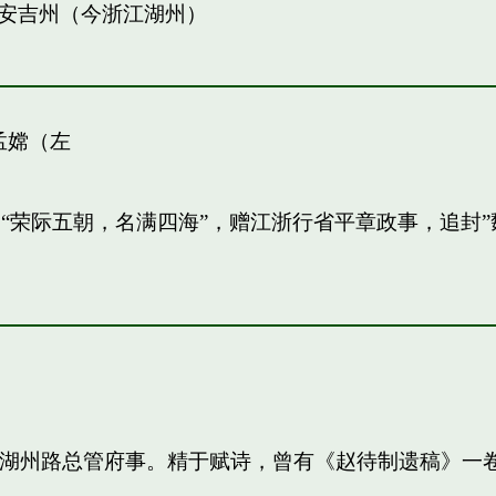
安吉州（今浙江湖州）
孟嫦（左
敏。“荣际五朝，名满四海”，赠江浙行省平章政事，追
知，湖州路总管府事。精于赋诗，曾有《赵待制遗稿》一