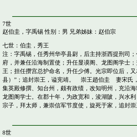
7世
赵伯圭，字禹锡
性别：男 兄弟姊妹：
赵伯宗
七世：伯圭，秀王
注：字禹锡，任秀州华亭县尉，后主持浙西提刑司；
府，并兼任沿海制置使；升任显谟阁、龙图阁学士；
王；担任攒宫总护命名，升任少傅。光宗即位后，又
县）”；追封崇王，谥宪靖。 崇王趙伯圭 妻宋氏
集英殿修撰、知台州，颇有政绩，改知明州，充沿海
龙图阁学士。在郡十年，为政宽和，浚湖陂，兴水利
宗子，拜太师，兼崇信军节度使，旋死于家，追封崇
8世