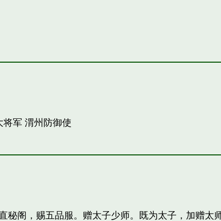
大将军 渭州防御使
直秘阁，赐五品服。赠太子少师。既为太子，加赠太