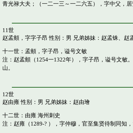
青光禄大夫；（一二一三～一二六五），字中父，居
11世
赵孟頫，字字子昂
性别：男 兄弟姊妹：
赵孟铢
、
赵
十一世：孟頫，字子昂，谥号文敏
注：赵孟頫（1254一1322年），字子昂，谥号文
山。
12世
赵由雍
性别：男 兄弟姊妹：
赵由璯
十二世：由雍 海州刺史
注：赵雍（1289-? ），字仲穆，官至集贤待制同