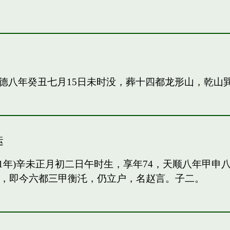
德八年癸丑七月15日未时没，葬十四都龙形山，乾山
运
91年)辛未正月初二日午时生，享年74，天顺八年甲
甲，即今六都三甲衡汑，仍立户，名赵言。子二。