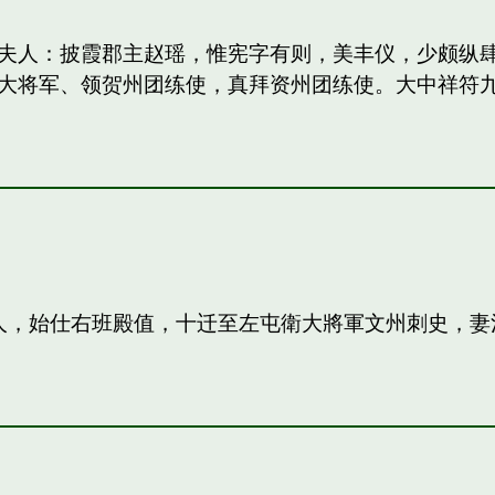
妻：和夫人：披霞郡主赵瑶，惟宪字有则，美丰仪，少颇
大将军、领贺州团练使，真拜资州团练使。大中祥符
夫人，始仕右班殿值，十迁至左屯衛大將軍文州刺史，妻