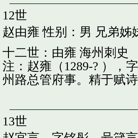
12世
赵由雍
性别：男 兄弟姊
十二世：由雍 海州刺史
注：赵雍（1289-? 
州路总管府事。精于赋诗
13世
赵宜言，字铭彤，号箴言