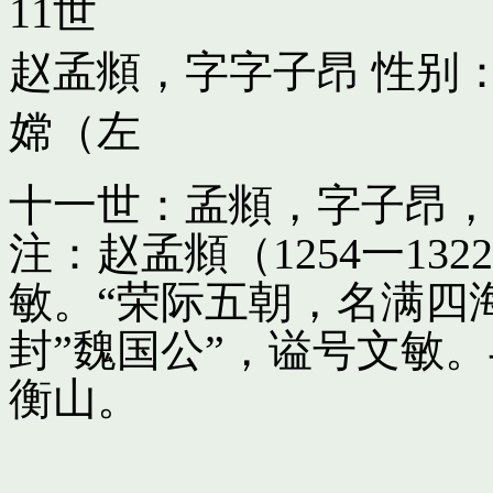
11世
赵孟頫，字字子昂
性别：
嫦（左
十一世：孟頫，字子昂，
注：赵孟頫（1254一13
敏。“荣际五朝，名满四
封”魏国公”，谥号文敏
衡山。