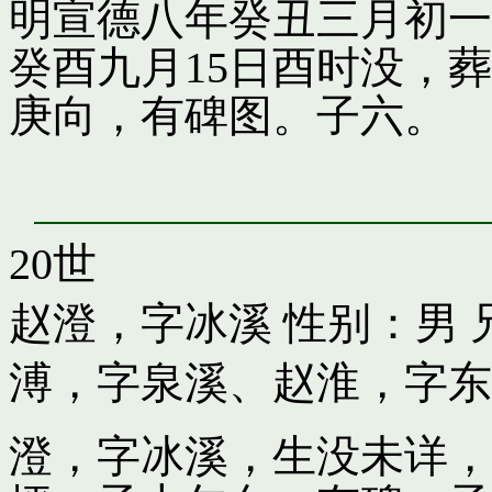
明宣德八年癸丑三月初一
癸酉九月15日酉时没，
庚向，有碑图。子六。
20世
赵澄，字冰溪
性别：男 
溥，字泉溪
、
赵淮，字东
澄，字冰溪，生没未详，