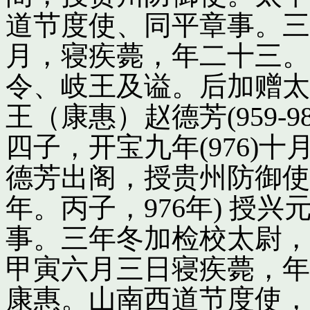
道节度使、同平章事。三
月，寝疾薨，年二十三。
令、岐王及谥。后加赠太
王（康惠）赵德芳(959-
四子，开宝九年(976)
德芳出阁，授贵州防御使
年。丙子，976年) 授
事。三年冬加检校太尉，
甲寅六月三日寝疾薨，年
康惠。山南西道节度使，