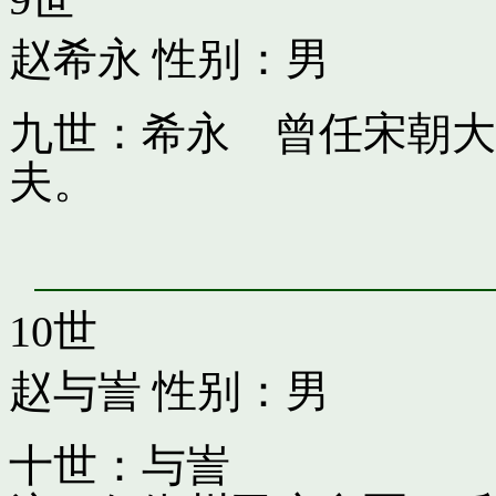
赵希永
性别：男
九世：希永 曾任宋朝大
夫。
10世
赵与訔
性别：男
十世：与訔