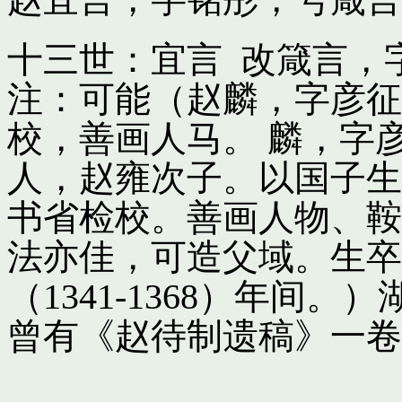
十三世：宜言 改箴言，
注：可能（赵麟，字彦征
校，善画人马。 麟，字
人，赵雍次子。以国子生
书省检校。善画人物、鞍
法亦佳，可造父域。生卒
（1341-1368）年间
曾有《赵待制遗稿》一卷