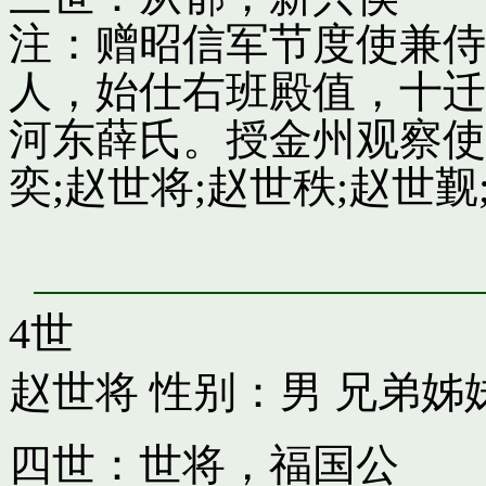
注：赠昭信军节度使兼侍
人，始仕右班殿值，十迁
河东薛氏。授金州观察使
奕;赵世将;赵世秩;赵世觐;
4世
赵世将
性别：男 兄弟姊
四世：世将，福国公