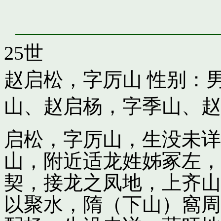
25世
赵启松，字厉山
性别：男
山
、
赵启杨，字季山
、
赵
启松，字厉山，生没未详
山，附近适龙姓姊冢左，
契，接龙之凤地，上齐山
以聚水，隋（下山）窩周