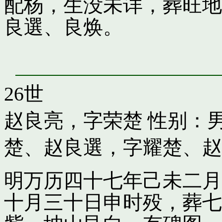
配杨，生没未详，葬旺地
良選、良焕。
26世
赵良亮，字荣楚
性别：男
楚
、
赵良選，字耀楚
、
赵
明万历四十七年己未二月
十月三十日申时殁，葬七