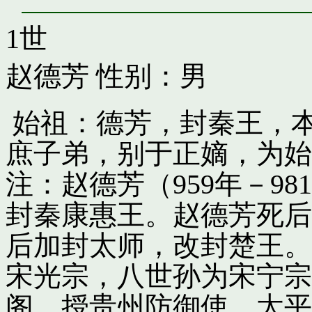
1世
赵德芳
性别：男
始祖：德芳，封秦王，
庶子弟，别于正嫡，为始
注：赵德芳（959年－9
封秦康惠王。赵德芳死后
后加封太师，改封楚王。
宋光宗，八世孙为宋宁宗
阁，授贵州防御使。太平