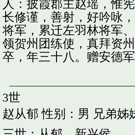
人：披霞郡主赵瑶，惟宪
长修谨，善射，好吟咏，
将军，累迁左羽林将军、
领贺州团练使，真拜资州
卒，年三十八。赠安德军
3世
赵从郁
性别：男 兄弟姊
三世：从郁，新兴侯