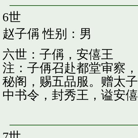
6世
赵子偁
性别：男
六世：子偁，安僖王
注：子侢召赴都堂审察，
秘阁，赐五品服。赠太子
中书令，封秀王，谥安僖
7世