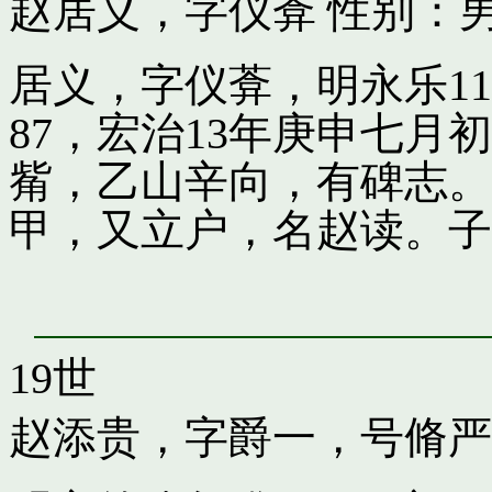
赵居义，字仪葊
性别：男
居义，字仪葊，明永乐1
87，宏治13年庚申七
觜，乙山辛向，有碑志。
甲，又立户，名赵读。子
19世
赵添贵，字爵一，号脩严