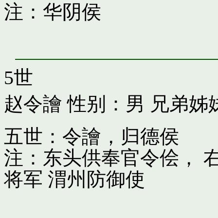
注：华阴侯
5世
赵令譮
性别：男 兄弟姊
五世：令譮，归德侯
注：东头供奉官令侩， 
将军 渭州防御使