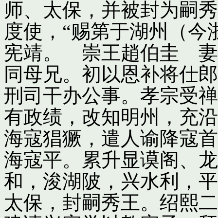
师、太保，并被封为嗣秀
度使，“赐第于湖州（今
宪靖。 崇王趙伯圭 妻
同母兄。初以恩补将仕郎
刑司干办公事。孝宗受禅
有政绩，改知明州，充沿
海寇猖獗，遣人谕降寇首
海寇平。累升显谟阁、龙
和，浚湖陂，兴水利，平
太保，封嗣秀王。绍熙二