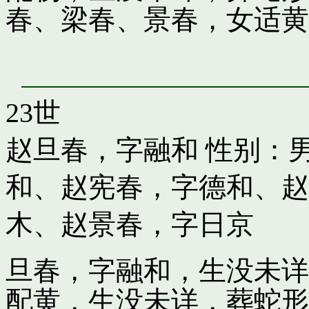
春、梁春、景春，女适黄
23世
赵旦春，字融和
性别：男
和
、
赵宪春，字德和
、
赵
木
、
赵景春，字日京
旦春，字融和，生没未详
配黄，生没未详，葬蛇形