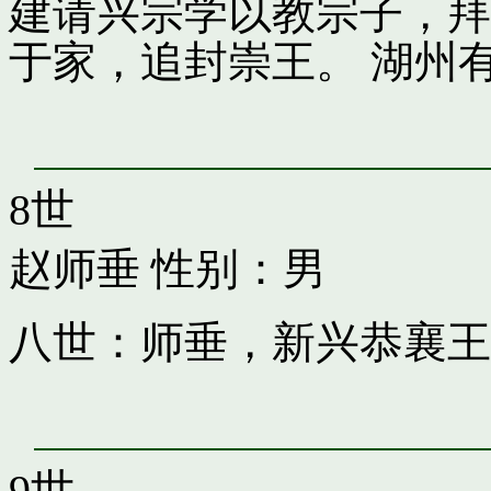
建请兴宗学以教宗子，拜
于家，追封崇王。 湖州
8世
赵师垂
性别：男
八世：师垂，新兴恭襄王
9世