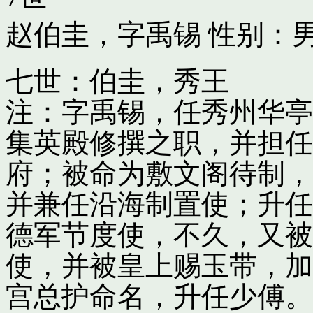
赵伯圭，字禹锡
性别：男
七世：伯圭，秀王
注：字禹锡，任秀州华亭
集英殿修撰之职，并担任
府；被命为敷文阁待制，
并兼任沿海制置使；升任
德军节度使，不久，又被
使，并被皇上赐玉带，加
宫总护命名，升任少傅。