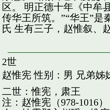
区。 明正德十年《中牟
传华王所筑。”“华王”
氏 生有三子，赵惟叙、
2世
赵惟宪
性别：男 兄弟姊
二世：惟宪，肃王
注：赵惟宪（978-10