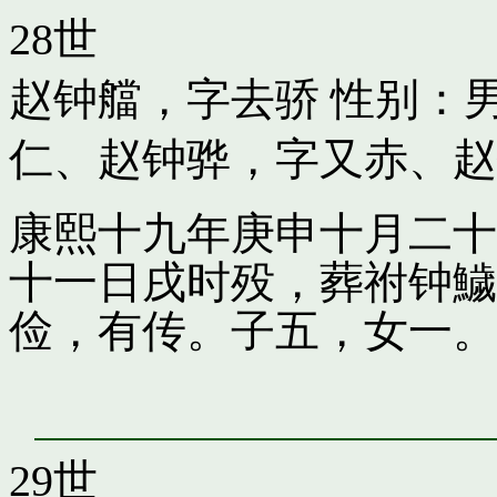
28世
赵钟艡，字去骄
性别：男
仁
、
赵钟骅，字又赤
、
赵
康熙十九年庚申十月二十
十一日戌时殁，葬祔钟鱥
俭，有传。子五，女一。
29世