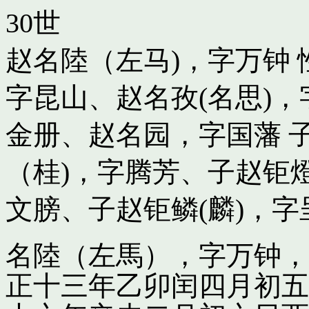
30世
赵名陸（左马)，字万钟
字昆山
、
赵名孜(名思)
金册
、
赵名园，字国藩
（桂)，字腾芳
、子
赵钜
文膀
、子
赵钜鳞(麟)，字
名陸（左馬），字万钟，
正十三年乙卯闰四月初五