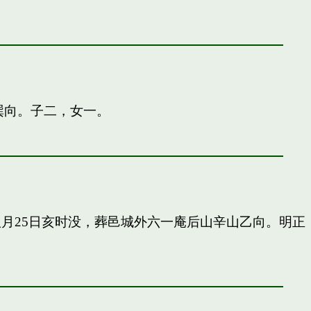
巽向。子二，女一。
申八月25日亥时没，葬邑城外六一庵后山辛山乙向。明正