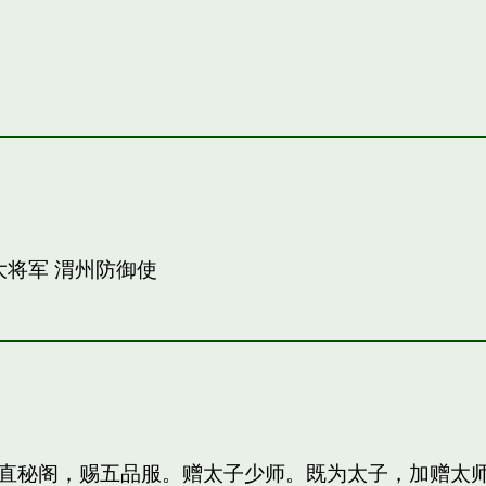
大将军 渭州防御使
直秘阁，赐五品服。赠太子少师。既为太子，加赠太