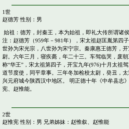
1世
赵德芳
性别：男
始祖：德芳，封秦王，本为始祖，即礼大传所谓诸
注：赵德芳（959年－981年），宋太祖赵匡胤第
世孙为宋光宗，八世孙为宋宁宗。秦康惠王德芳，开
尉。六年三月，寝疾薨，年二十三。车驾临哭，废朝五
称“华王”，宋太祖第四子，开宝九年(976)十月太
道节度使，同平章事。三年冬加检校太尉，癸丑，太
兴元府城今陕西汉中地区。 明正德十年《中牟县志》
宪、赵惟能。
2世
赵惟宪
性别：男 兄弟姊妹：
赵惟叙
、
赵惟能