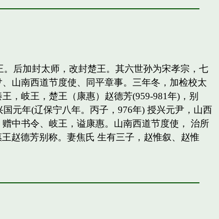
岐王。后加封太师，改封楚王。其六世孙为宋孝宗，七
尹、山南西道节度使、同平章事。三年冬，加检校太
王，楚王（康惠）赵德芳(959-981年)，别
国元年(辽保宁八年。丙子，976年) 授兴元尹，山西
赠中书令、岐王，谥康惠。山南西道节度使， 治所
惠王赵德芳别称。妻焦氏 生有三子，赵惟叙、赵惟