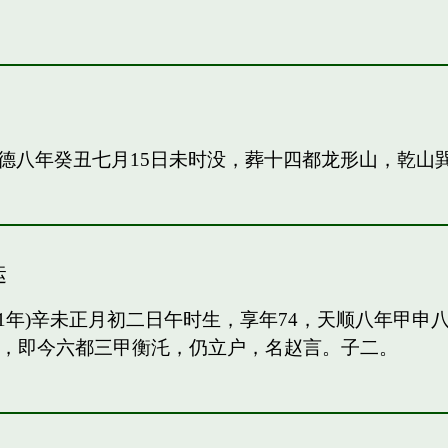
德八年癸丑七月15日未时没，葬十四都龙形山，乾山
运
91年)辛未正月初二日午时生，享年74，天顺八年甲
甲，即今六都三甲衡汑，仍立户，名赵言。子二。