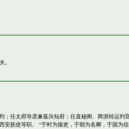
夫。
判；任太府寺丞兼嘉兴知府；任直秘阁、两浙转运判
西安抚使等职。 “于时为循吏，于朝为名卿，于国为信