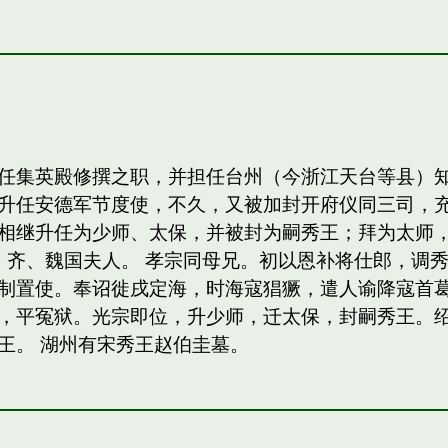
任集英殿修撰之职，并担任台州（今浙江天台等县）
升任安德军节度使，不久，又被加封开府仪同三司，
相继升任为少师、太保，并被封为嗣秀王；拜为太师，
，齐、魏国夫人。 孝宗同母兄。初以恩补将仕郎，调
制置使。奉诏徙戌定海，时海寇猖獗，遣人谕降寇首
，平冤狱。光宗即位，升少师，迁太保，封嗣秀王。绍熙
王。 湖州有宋秀王赵伯圭墓。