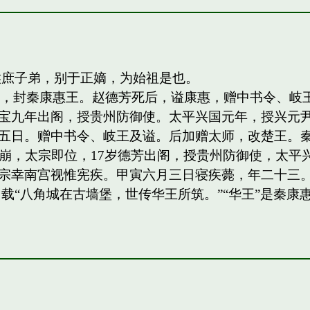
侯庶子弟，别于正嫡，为始祖是也。
四子，封秦康惠王。赵德芳死后，谥康惠，赠中书令、
宝九年出阁，授贵州防御使。太平兴国元年，授兴元
日。赠中书令、岐王及谥。后加赠太师，改楚王。秦王，岐
祖驾崩，太宗即位，17岁德芳出阁，授贵州防御使，太平兴
宗幸南宫视惟宪疾。甲寅六月三日寝疾薨，年二十三。
载“八角城在古墙堡，世传华王所筑。”“华王”是秦康