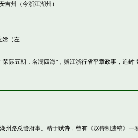
安吉州（今浙江湖州）
孟嫦（左
敏。“荣际五朝，名满四海”，赠江浙行省平章政事，追
知，湖州路总管府事。精于赋诗，曾有《赵待制遗稿》一