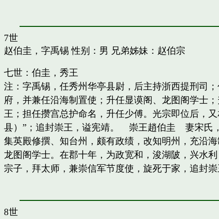
7世
赵伯圭，字禹锡
性别：男 兄弟姊妹：
赵伯宗
七世：伯圭，秀王
注：字禹锡，任秀州华亭县尉，后主持浙西提刑司；
府，并兼任沿海制置使；升任显谟阁、龙图阁学士；
王；担任攒宫总护命名，升任少傅。光宗即位后，又
县）”；追封崇王，谥宪靖。 崇王趙伯圭 妻宋氏
集英殿修撰、知台州，颇有政绩，改知明州，充沿海
龙图阁学士。在郡十年，为政宽和，浚湖陂，兴水利
宗子，拜太师，兼崇信军节度使，旋死于家，追封崇
8世