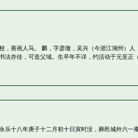
校，善画人马。 麟，字彦徵，吴兴（今浙江湖州）人
法亦佳，可造父域。生卒年不详，约活动于元至正（13
永乐十八年庚子十二月初十日寅时没，葬邑城外六一