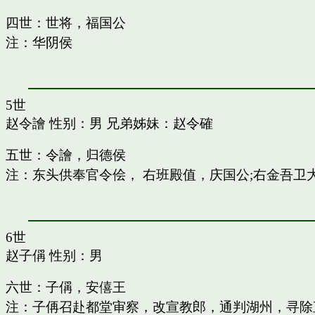
四世：世将，福国公
注：华阴侯
5世
赵令譮
性别：男 兄弟姊妹：
赵令確
五世：令譮，归德侯
注：东头供奉官令侩， 右班殿值，庆国公;右金吾卫
6世
赵子偁
性别：男
六世：子偁，安僖王
注：子侢召赴都堂审察，改宣教郎，通判湖州，寻除