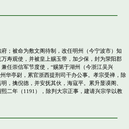
知府；被命为敷文阁待制，改任明州（今宁波市）知
充万寿观使，并被皇上赐玉带，加少保，封为荥阳郡
兼任崇信军节度使，“赐第于湖州（今浙江吴兴
秀州华亭尉，累官浙西提刑司干办公事。孝宗受禅，除
葛明，擒倪德，并安抚其伙，海寇平。累升显谟阁、
二年（1191），除判大宗正事，建请兴宗学以教