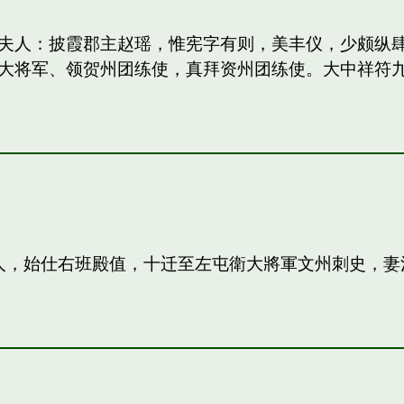
妻：和夫人：披霞郡主赵瑶，惟宪字有则，美丰仪，少颇
大将军、领贺州团练使，真拜资州团练使。大中祥符
夫人，始仕右班殿值，十迁至左屯衛大將軍文州刺史，妻