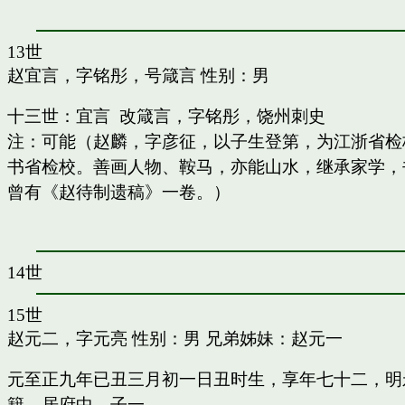
13世
赵宜言，字铭彤，号箴言
性别：男
十三世：宜言 改箴言，字铭彤，饶州刺史
注：可能（赵麟，字彦征，以子生登第，为江浙省检
书省检校。善画人物、鞍马，亦能山水，继承家学，书
曾有《赵待制遗稿》一卷。）
14世
15世
赵元二，字元亮
性别：男 兄弟姊妹：
赵元一
元至正九年已丑三月初一日丑时生，享年七十二，明
籍，居府中。子一。