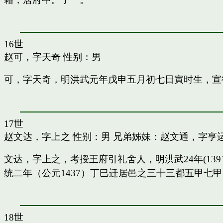
16世
赵可，字天奇
性别：男
可，字天奇，明洪武元年戊申五月初七日寅时生，宣
17世
赵文达，字上之
性别：男 兄弟姊妹：
赵文通，字亨
文达，字上之，考授王府引礼舍人，明洪武24年(13
统二年（公元1437）丁巳迁居邑之三十三都五甲七
18世