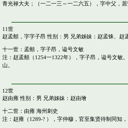
青光禄大夫；（一二一三～一二六五），字中父，居
11世
赵孟頫，字字子昂
性别：男 兄弟姊妹：
赵孟铢
、
赵
十一世：孟頫，字子昂，谥号文敏
注：赵孟頫（1254一1322年），字子昂，谥号文
山。
12世
赵由雍
性别：男 兄弟姊妹：
赵由璯
十二世：由雍 海州刺史
注：赵雍（1289-? ），字仲穆，官至集贤待制同