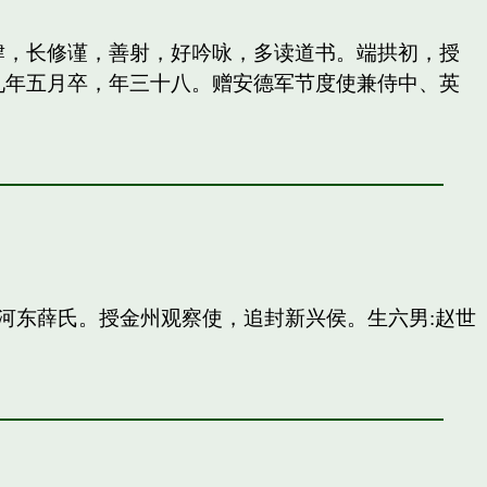
纵肆，长修谨，善射，好吟咏，多读道书。端拱初，授
九年五月卒，年三十八。赠安德军节度使兼侍中、英
河东薛氏。授金州观察使，追封新兴侯。生六男:赵世