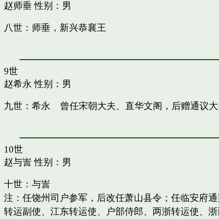
赵师垂
性别：男
八世：师垂，新兴恭襄王
9世
赵希永
性别：男
九世：希永 曾任宋朝大夫、直华文阁，后赠通议大
10世
赵与訔
性别：男
十世：与訔
注：任饶州司户参军，后改任萧山县令；任临安府通
转运副使、江东转运使、户部侍郎、两浙转运使、浙