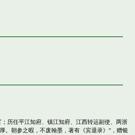
官；历任平江知府、镇江知府、江西转运副使、两浙
厚。朝参之暇，不废翰墨，著有《宾退录》”，赠银