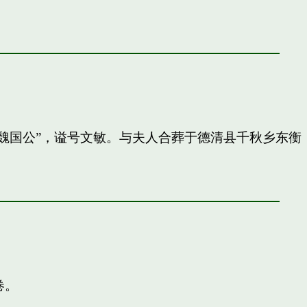
封”魏国公”，谥号文敏。与夫人合葬于德清县千秋乡东衡
卷。