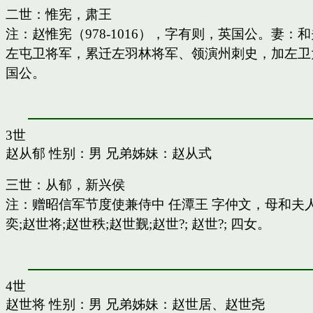
二世：惟宪，肃王
注：赵惟宪（978-1016），字有则，英国公。
左屯卫将军，累迁左羽林将军、领演州刺史，加左卫
国公。
3世
赵从郁
性别：男 兄弟姊妹：
赵从式
三世：从郁，新兴侯
注：赠昭信军节度使兼侍中 任潭王 字仲文，母和
奕;赵世将;赵世秩;赵世觐;赵世?; 赵世?; 四女。
4世
赵世将
性别：男 兄弟姊妹：
赵世居
、
赵世尧