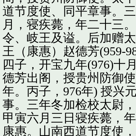
道节度使、同平章事。三
月，寝疾薨，年二十三。
令、岐王及谥。后加赠太
王（康惠）赵德芳(959-
四子，开宝九年(976)
德芳出阁，授贵州防御使
年。丙子，976年) 授
事。三年冬加检校太尉，
甲寅六月三日寝疾薨，年
康惠。山南西道节度使，