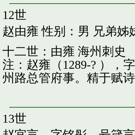
12世
赵由雍
性别：男 兄弟姊
十二世：由雍 海州刺史
注：赵雍（1289-? 
州路总管府事。精于赋诗
13世
赵宜言，字铭彤，号箴言