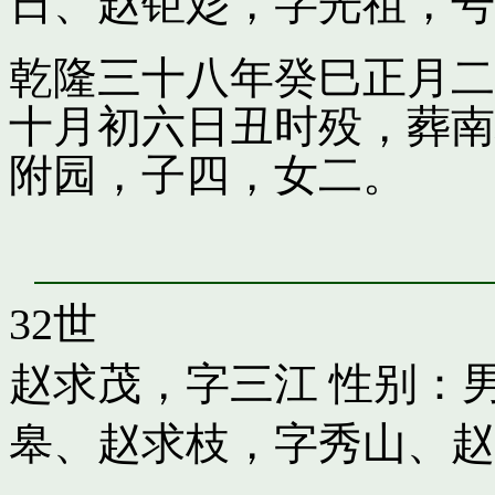
日
、
赵钜彣，字光祖，号
乾隆三十八年癸巳正月二
十月初六日丑时殁，葬南
附园，子四，女二。
32世
赵求茂，字三江
性别：男
皋
、
赵求枝，字秀山
、
赵