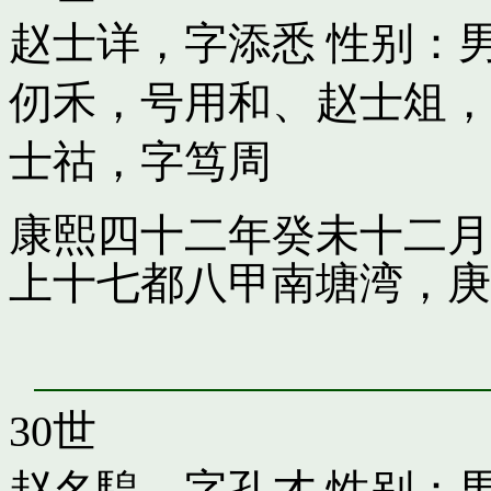
赵士详，字添悉
性别：男
仞禾，号用和
、
赵士俎，
士祜，字笃周
康熙四十二年癸未十二月
上十七都八甲南塘湾，庚
30世
赵名騜，字孔才
性别：男