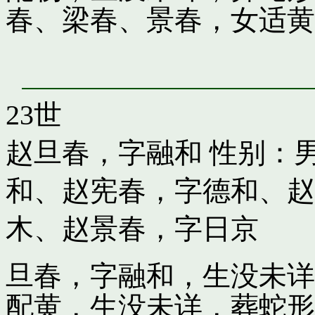
春、梁春、景春，女适黄
23世
赵旦春，字融和
性别：男
和
、
赵宪春，字德和
、
赵
木
、
赵景春，字日京
旦春，字融和，生没未详
配黄，生没未详，葬蛇形