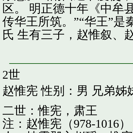
区。 明正德十年《中牟
传华王所筑。”“华王”
氏 生有三子，赵惟叙、
2世
赵惟宪
性别：男 兄弟姊
二世：惟宪，肃王
注：赵惟宪（978-10