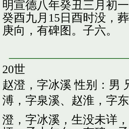
明宣德八年癸丑三月初一
癸酉九月15日酉时没，
庚向，有碑图。子六。
20世
赵澄，字冰溪
性别：男 
溥，字泉溪
、
赵淮，字东
澄，字冰溪，生没未详，