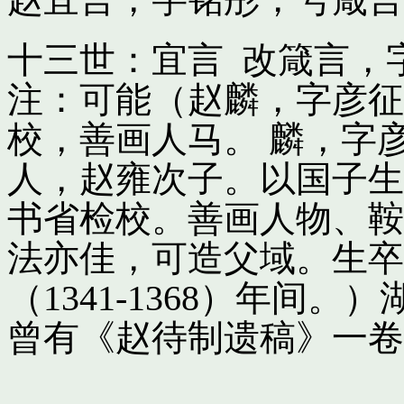
十三世：宜言 改箴言，
注：可能（赵麟，字彦征
校，善画人马。 麟，字
人，赵雍次子。以国子生
书省检校。善画人物、鞍
法亦佳，可造父域。生卒
（1341-1368）年间
曾有《赵待制遗稿》一卷