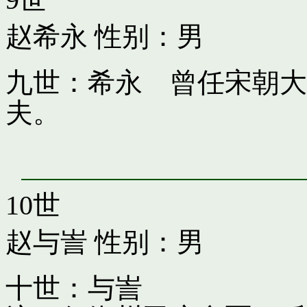
赵希永
性别：男
九世：希永 曾任宋朝大
夫。
10世
赵与訔
性别：男
十世：与訔