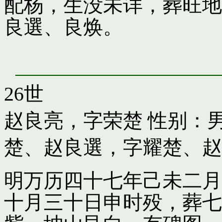
配杨，生没未详，葬旺地
良選、良焕。
26世
赵良亮，字荣楚
性别：男
楚
、
赵良選，字耀楚
、
赵
明万历四十七年己未二月
十月三十日申时殁，葬七