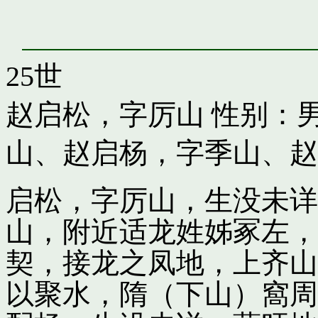
25世
赵启松，字厉山
性别：男
山
、
赵启杨，字季山
、
赵
启松，字厉山，生没未详
山，附近适龙姓姊冢左，
契，接龙之凤地，上齐山
以聚水，隋（下山）窩周