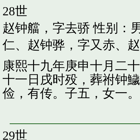
28世
赵钟艡，字去骄
性别：男
仁
、
赵钟骅，字又赤
、
赵
康熙十九年庚申十月二十
十一日戌时殁，葬祔钟鱥
俭，有传。子五，女一。
29世