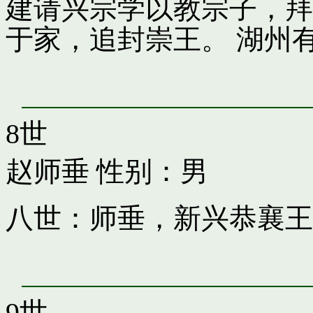
建请兴宗学以教宗子，拜
于家，追封崇王。 湖州
8世
赵师垂
性别：男
八世：师垂，新兴恭襄王
9世