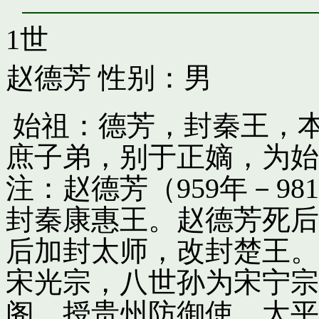
1世
赵德芳
性别：男
始祖：德芳，封秦王，
庶子弟，别于正嫡，为始
注：赵德芳（959年－9
封秦康惠王。赵德芳死后
后加封太师，改封楚王。
宋光宗，八世孙为宋宁宗
阁，授贵州防御使。太平