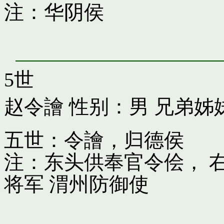
注：华阴侯
5世
赵令譮
性别：男 兄弟姊
五世：令譮，归德侯
注：东头供奉官令侩， 
将军 渭州防御使