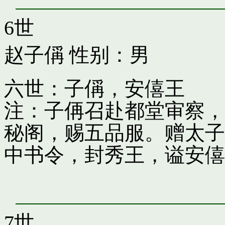
6世
赵子偁
性别：男
六世：子偁，安僖王
注：子侢召赴都堂审察，
秘阁，赐五品服。赠太子
中书令，封秀王，谥安僖
7世