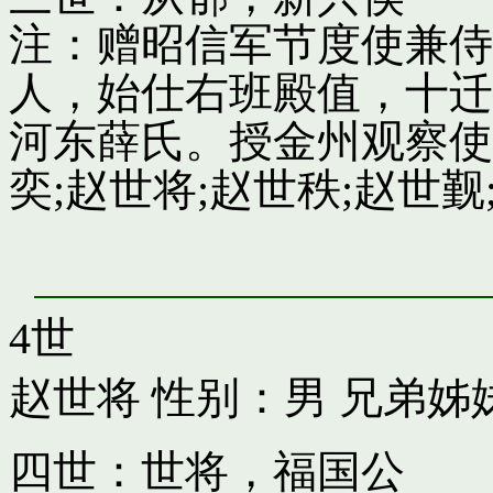
注：赠昭信军节度使兼侍
人，始仕右班殿值，十迁
河东薛氏。授金州观察使
奕;赵世将;赵世秩;赵世觐;
4世
赵世将
性别：男 兄弟姊
四世：世将，福国公