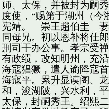
师、太保，并被封为嗣秀
度使，“赐第于湖州（今
宪靖。 崇王趙伯圭 妻
同母兄。初以恩补将仕郎
刑司干办公事。孝宗受禅
有政绩，改知明州，充沿
海寇猖獗，遣人谕降寇首
海寇平。累升显谟阁、龙
和，浚湖陂，兴水利，平
太保，封嗣秀王。绍熙二