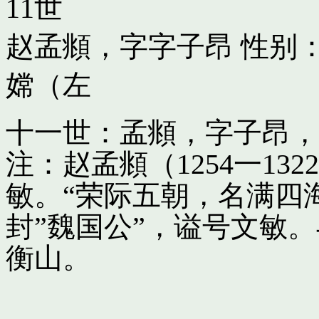
11世
赵孟頫，字字子昂
性别：
嫦（左
十一世：孟頫，字子昂，
注：赵孟頫（1254一13
敏。“荣际五朝，名满四
封”魏国公”，谥号文敏
衡山。