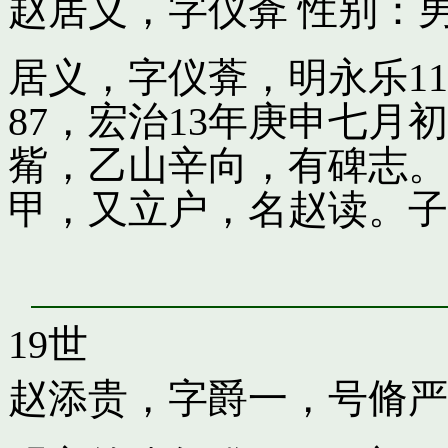
赵居义，字仪葊
性别：男
居义，字仪葊，明永乐1
87，宏治13年庚申七
觜，乙山辛向，有碑志。
甲，又立户，名赵读。子
19世
赵添贵，字爵一，号脩严