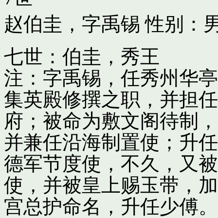
赵伯圭，字禹锡
性别：男
七世：伯圭，秀王
注：字禹锡，任秀州华亭
集英殿修撰之职，并担任
府；被命为敷文阁待制，
并兼任沿海制置使；升任
德军节度使，不久，又被
使，并被皇上赐玉带，加
宫总护命名，升任少傅。