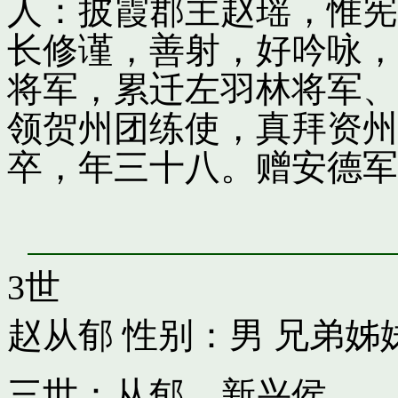
人：披霞郡主赵瑶，惟宪
长修谨，善射，好吟咏，
将军，累迁左羽林将军、
领贺州团练使，真拜资州
卒，年三十八。赠安德军
3世
赵从郁
性别：男 兄弟姊
三世：从郁，新兴侯