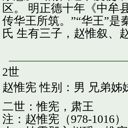
区。 明正德十年《中牟
传华王所筑。”“华王”
氏 生有三子，赵惟叙、
2世
赵惟宪
性别：男 兄弟姊
二世：惟宪，肃王
注：赵惟宪（978-10