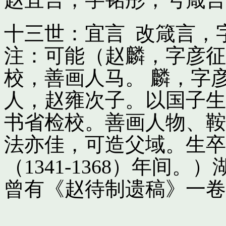
十三世：宜言 改箴言，
注：可能（赵麟，字彦征
校，善画人马。 麟，字
人，赵雍次子。以国子生
书省检校。善画人物、鞍
法亦佳，可造父域。生卒
（1341-1368）年间
曾有《赵待制遗稿》一卷