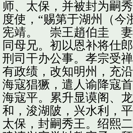
师、太保，并被封为嗣秀
度使，“赐第于湖州（今
宪靖。 崇王趙伯圭 妻
同母兄。初以恩补将仕郎
刑司干办公事。孝宗受禅
有政绩，改知明州，充沿
海寇猖獗，遣人谕降寇首
海寇平。累升显谟阁、龙
和，浚湖陂，兴水利，平
太保，封嗣秀王。绍熙二