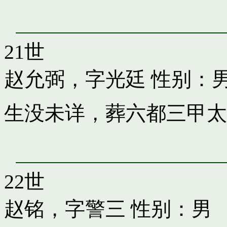
21世
赵允弼，字光廷
性别：
生没未详，葬六都三甲太
22世
赵铭，字警三
性别：男