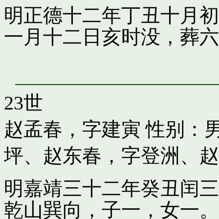
明正德十二年丁丑十月初
一月十二日亥时没，葬六
23世
赵孟春，字建寅
性别：男
坪
、
赵东春，字登洲
、
赵
明嘉靖三十二年癸丑闰三
乾山巽向，子一，女一。