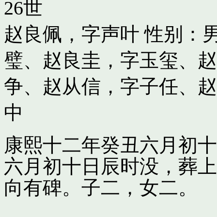
26世
赵良佩，字声叶
性别：男
璧
、
赵良圭，字玉玺
、
赵
争
、
赵从信，字子任
、
赵
中
康熙十二年癸丑六月初十
六月初十日辰时没，葬上
向有碑。子二，女二。