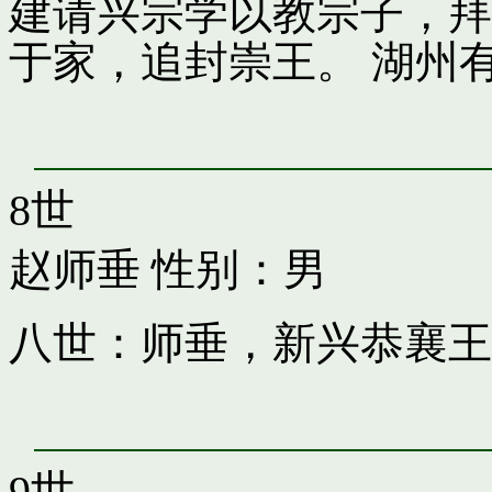
建请兴宗学以教宗子，拜
于家，追封崇王。 湖州
8世
赵师垂
性别：男
八世：师垂，新兴恭襄王
9世