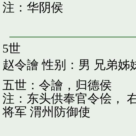
注：华阴侯
5世
赵令譮
性别：男 兄弟姊
五世：令譮，归德侯
注：东头供奉官令侩， 
将军 渭州防御使