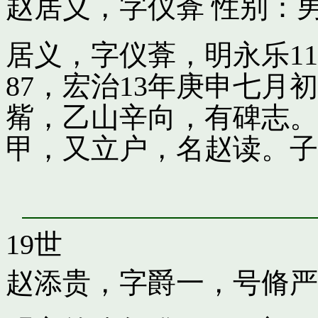
赵居义，字仪葊
性别：男
居义，字仪葊，明永乐1
87，宏治13年庚申七
觜，乙山辛向，有碑志。
甲，又立户，名赵读。子
19世
赵添贵，字爵一，号脩严