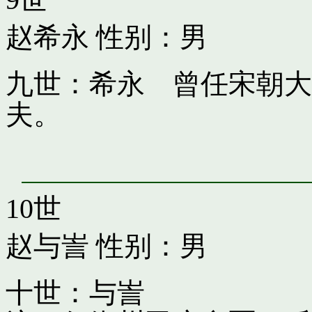
赵希永
性别：男
九世：希永 曾任宋朝大
夫。
10世
赵与訔
性别：男
十世：与訔