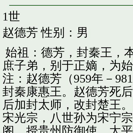
1世
赵德芳
性别：男
始祖：德芳，封秦王，
庶子弟，别于正嫡，为始
注：赵德芳（959年－9
封秦康惠王。赵德芳死后
后加封太师，改封楚王。
宋光宗，八世孙为宋宁宗
阁，授贵州防御使。太平