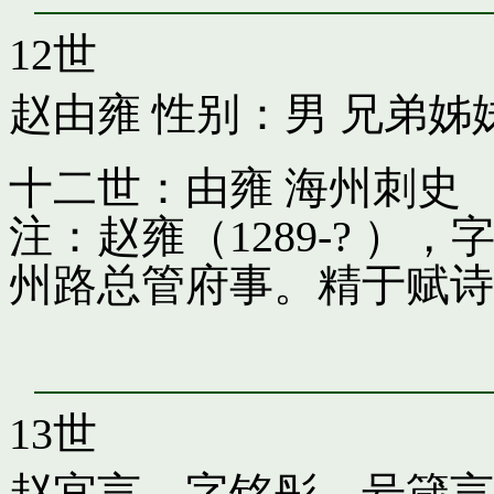
12世
赵由雍
性别：男 兄弟姊
十二世：由雍 海州刺史
注：赵雍（1289-? 
州路总管府事。精于赋诗
13世
赵宜言，字铭彤，号箴言