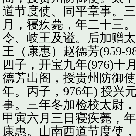
道节度使、同平章事。三
月，寝疾薨，年二十三。
令、岐王及谥。后加赠太
王（康惠）赵德芳(959-
四子，开宝九年(976)
德芳出阁，授贵州防御使
年。丙子，976年) 授
事。三年冬加检校太尉，
甲寅六月三日寝疾薨，年
康惠。山南西道节度使，