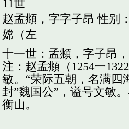
11世
赵孟頫，字字子昂
性别：
嫦（左
十一世：孟頫，字子昂，
注：赵孟頫（1254一13
敏。“荣际五朝，名满四
封”魏国公”，谥号文敏
衡山。