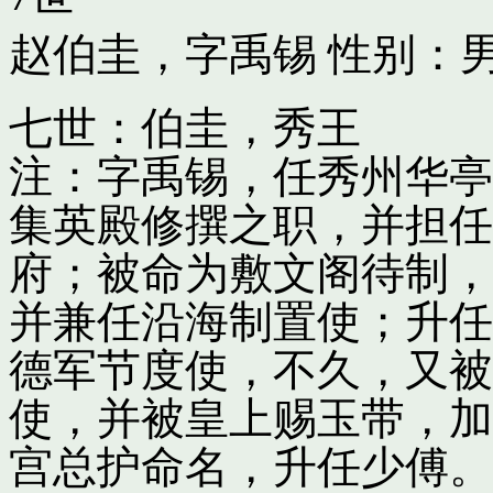
赵伯圭，字禹锡
性别：男
七世：伯圭，秀王
注：字禹锡，任秀州华亭
集英殿修撰之职，并担任
府；被命为敷文阁待制，
并兼任沿海制置使；升任
德军节度使，不久，又被
使，并被皇上赐玉带，加
宫总护命名，升任少傅。