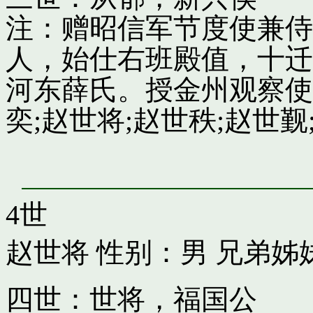
注：赠昭信军节度使兼侍
人，始仕右班殿值，十迁
河东薛氏。授金州观察使
奕;赵世将;赵世秩;赵世觐;
4世
赵世将
性别：男 兄弟姊
四世：世将，福国公