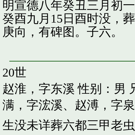
明宣德八年癸丑三月初一
癸酉九月15日酉时没，
庚向，有碑图。子六。
20世
赵淮，字东溪
性别：男 
满，字浤溪
、
赵溥，字泉
生没未详葬六都三甲老虫