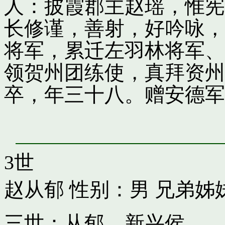
人：披霞郡主赵瑶，惟宪
长修谨，善射，好吟咏，
将军，累迁左羽林将军、
领贺州团练使，真拜资州
卒，年三十八。赠安德军
3世
赵从郁
性别：男 兄弟姊
三世：从郁，新兴侯