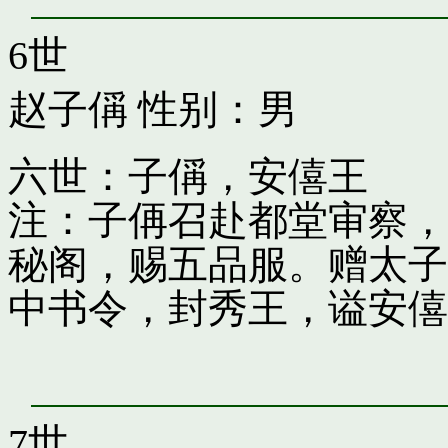
6世
赵子偁
性别：男
六世：子偁，安僖王
注：子侢召赴都堂审察，
秘阁，赐五品服。赠太子
中书令，封秀王，谥安僖
7世