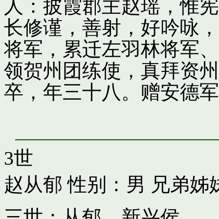
人：披霞郡主赵瑶，惟宪
长修谨，善射，好吟咏，
将军，累迁左羽林将军、
领贺州团练使，真拜资州
卒，年三十八。赠安德军
3世
赵从郁
性别：男 兄弟姊
三世：从郁，新兴侯