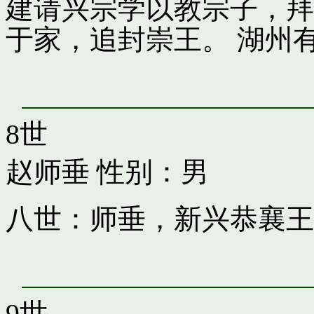
建请兴宗学以教宗子，拜
于家，追封崇王。 湖州
8世
赵师垂
性别：男
八世：师垂，新兴恭襄王
9世