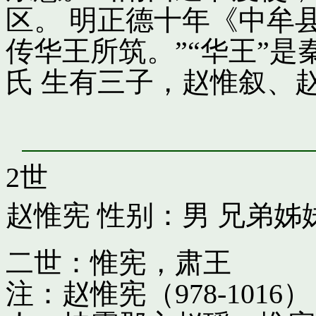
区。 明正德十年《中牟
传华王所筑。”“华王”
氏 生有三子，赵惟叙、
2世
赵惟宪
性别：男 兄弟姊
二世：惟宪，肃王
注：赵惟宪（978-10