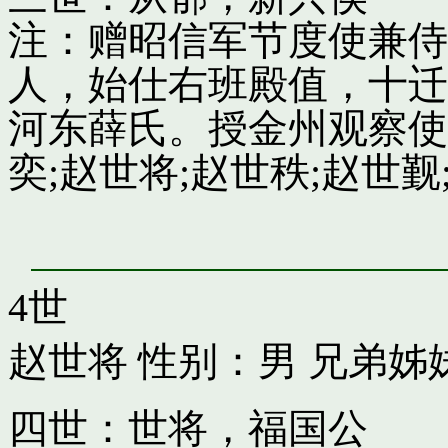
注：赠昭信军节度使兼侍
人，始仕右班殿值，十迁
河东薛氏。授金州观察使
奕;赵世将;赵世秩;赵世觐;
4世
赵世将
性别：男 兄弟姊
四世：世将，福国公