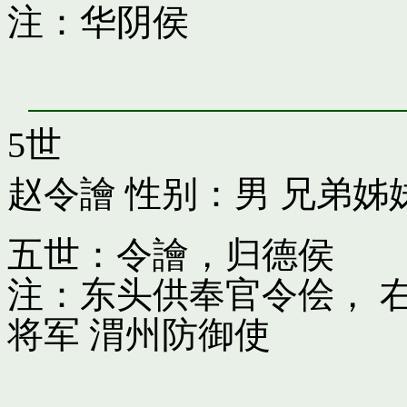
注：华阴侯
5世
赵令譮
性别：男 兄弟姊
五世：令譮，归德侯
注：东头供奉官令侩， 
将军 渭州防御使