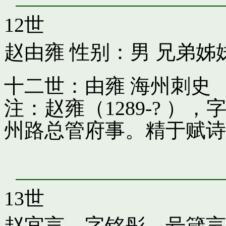
12世
赵由雍
性别：男 兄弟姊
十二世：由雍 海州刺史
注：赵雍（1289-? 
州路总管府事。精于赋诗
13世
赵宜言，字铭彤，号箴言