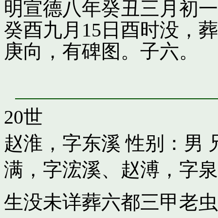
明宣德八年癸丑三月初一
癸酉九月15日酉时没，
庚向，有碑图。子六。
20世
赵淮，字东溪
性别：男 
满，字浤溪
、
赵溥，字泉
生没未详葬六都三甲老虫