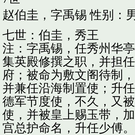
赵伯圭，字禹锡
性别：男
七世：伯圭，秀王
注：字禹锡，任秀州华亭
集英殿修撰之职，并担任
府；被命为敷文阁待制，
并兼任沿海制置使；升任
德军节度使，不久，又被
使，并被皇上赐玉带，加
宫总护命名，升任少傅。