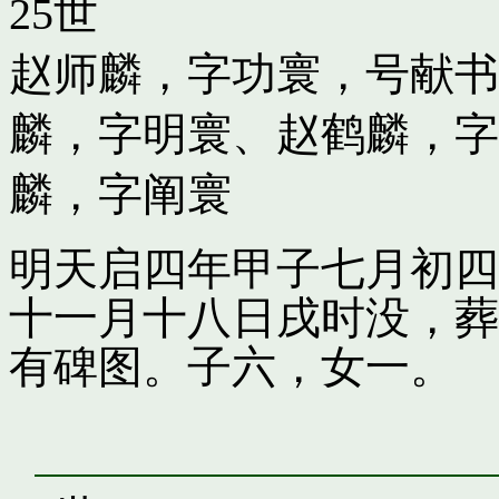
25世
赵师麟，字功寰，号献书
麟，字明寰
、
赵鹤麟，字
麟，字阐寰
明天启四年甲子七月初四
十一月十八日戌时没，葬
有碑图。子六，女一。