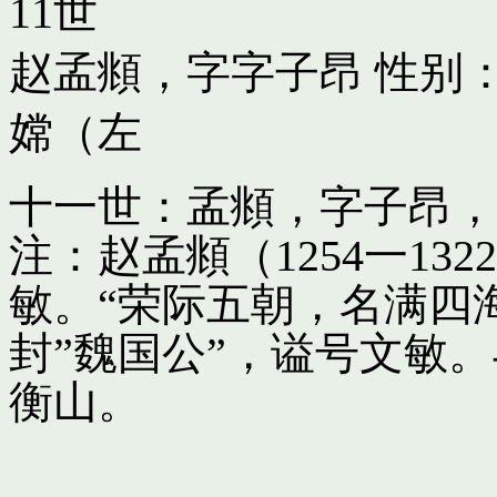
11世
赵孟頫，字字子昂
性别：
嫦（左
十一世：孟頫，字子昂，
注：赵孟頫（1254一13
敏。“荣际五朝，名满四
封”魏国公”，谥号文敏
衡山。