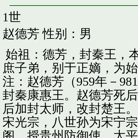
1世
赵德芳
性别：男
始祖：德芳，封秦王，
庶子弟，别于正嫡，为始
注：赵德芳（959年－9
封秦康惠王。赵德芳死后
后加封太师，改封楚王。
宋光宗，八世孙为宋宁宗
阁，授贵州防御使。太平