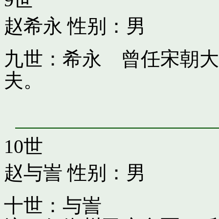
赵希永
性别：男
九世：希永 曾任宋朝大
夫。
10世
赵与訔
性别：男
十世：与訔