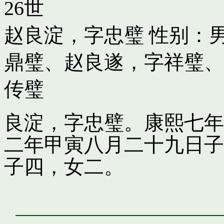
26世
赵良淀，字忠璧
性别：男
鼎璧
、
赵良遂，字祥璧
、
传璧
良淀，字忠璧。康熙七年
二年甲寅八月二十九日子
子四，女二。