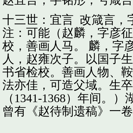
十三世：宜言 改箴言，
注：可能（赵麟，字彦征
校，善画人马。 麟，字
人，赵雍次子。以国子生
书省检校。善画人物、鞍
法亦佳，可造父域。生卒
（1341-1368）年间
曾有《赵待制遗稿》一卷