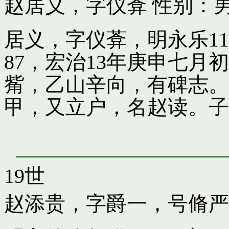
赵居义，字仪葊
性别：男
居义，字仪葊，明永乐1
87，宏治13年庚申七
觜，乙山辛向，有碑志。
甲，又立户，名赵读。子
19世
赵添贵，字爵一，号脩严