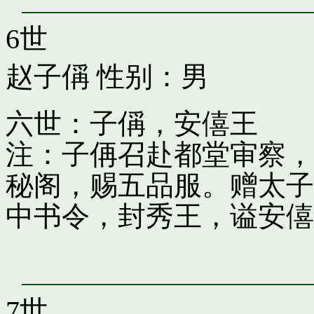
6世
赵子偁
性别：男
六世：子偁，安僖王
注：子侢召赴都堂审察，
秘阁，赐五品服。赠太子
中书令，封秀王，谥安僖
7世