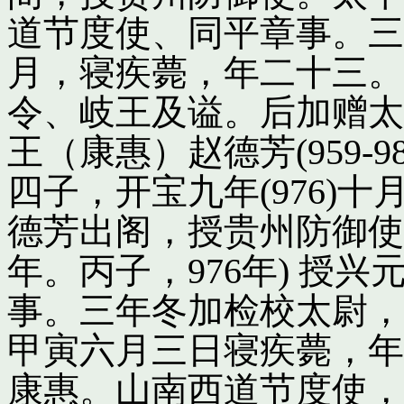
道节度使、同平章事。三
月，寝疾薨，年二十三。
令、岐王及谥。后加赠太
王（康惠）赵德芳(959-
四子，开宝九年(976)
德芳出阁，授贵州防御使
年。丙子，976年) 授
事。三年冬加检校太尉，
甲寅六月三日寝疾薨，年
康惠。山南西道节度使，