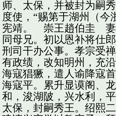
师、太保，并被封为嗣秀
度使，“赐第于湖州（今
宪靖。 崇王趙伯圭 妻
同母兄。初以恩补将仕郎
刑司干办公事。孝宗受禅
有政绩，改知明州，充沿
海寇猖獗，遣人谕降寇首
海寇平。累升显谟阁、龙
和，浚湖陂，兴水利，平
太保，封嗣秀王。绍熙二