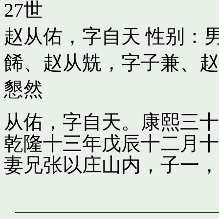
27世
赵从佑，字自天
性别：男
餙
、
赵从兟，字子兼
、
赵
懇然
从佑，字自天。康熙三十
乾隆十三年戊辰十二月十
妻兄张以庄山内，子一，