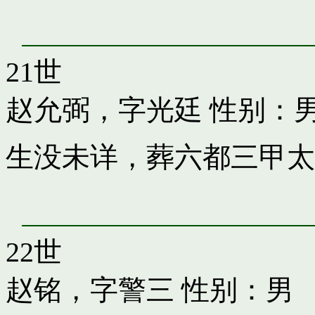
21世
赵允弼，字光廷
性别：
生没未详，葬六都三甲太
22世
赵铭，字警三
性别：男