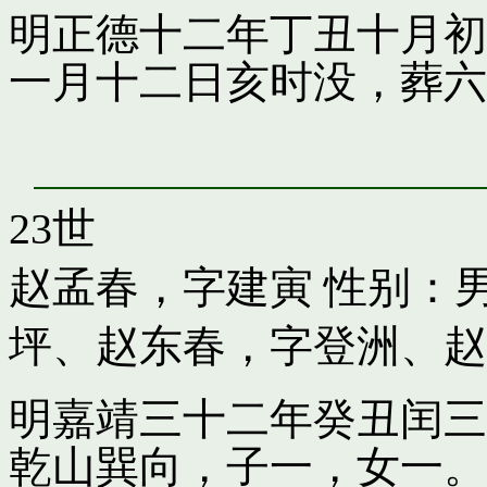
明正德十二年丁丑十月初
一月十二日亥时没，葬六
23世
赵孟春，字建寅
性别：男
坪
、
赵东春，字登洲
、
赵
明嘉靖三十二年癸丑闰三
乾山巽向，子一，女一。