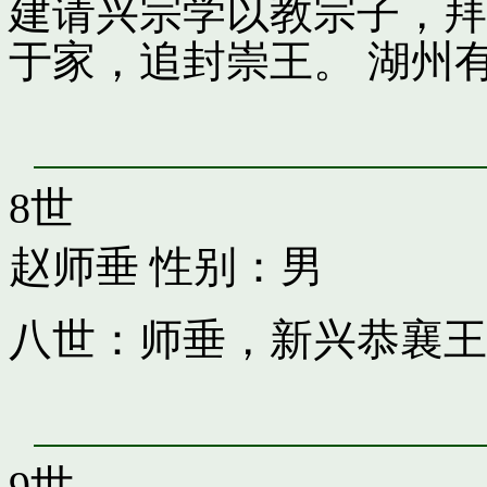
建请兴宗学以教宗子，拜
于家，追封崇王。 湖州
8世
赵师垂
性别：男
八世：师垂，新兴恭襄王
9世