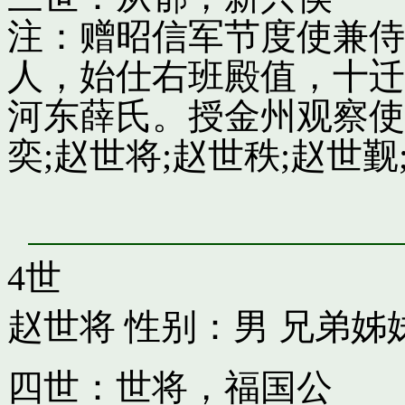
注：赠昭信军节度使兼侍
人，始仕右班殿值，十迁
河东薛氏。授金州观察使
奕;赵世将;赵世秩;赵世觐;
4世
赵世将
性别：男 兄弟姊
四世：世将，福国公