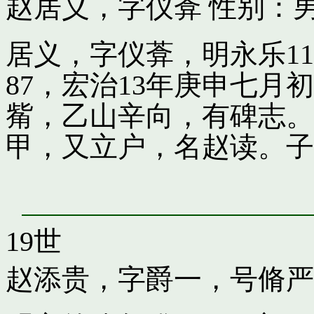
赵居义，字仪葊
性别：男
居义，字仪葊，明永乐1
87，宏治13年庚申七
觜，乙山辛向，有碑志。
甲，又立户，名赵读。子
19世
赵添贵，字爵一，号脩严