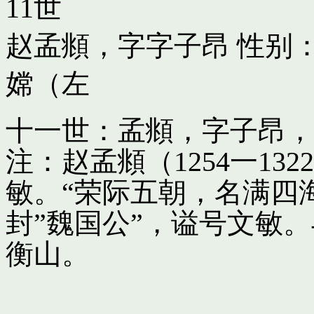
11世
赵孟頫，字字子昂
性别：
嫦（左
十一世：孟頫，字子昂，
注：赵孟頫（1254一13
敏。“荣际五朝，名满四
封”魏国公”，谥号文敏
衡山。