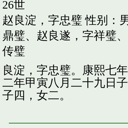
26世
赵良淀，字忠璧
性别：男
鼎璧
、
赵良遂，字祥璧
、
传璧
良淀，字忠璧。康熙七年
二年甲寅八月二十九日子
子四，女二。