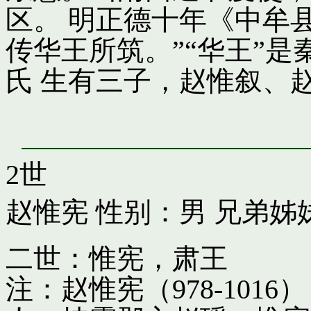
区。 明正德十年《中牟
传华王所筑。”“华王”
氏 生有三子，赵惟叙、
2世
赵惟宪
性别：男 兄弟姊
二世：惟宪，肃王
注：赵惟宪（978-10