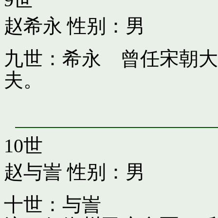
赵希永
性别：男
九世：希永 曾任宋朝大
夫。
10世
赵与訔
性别：男
十世：与訔