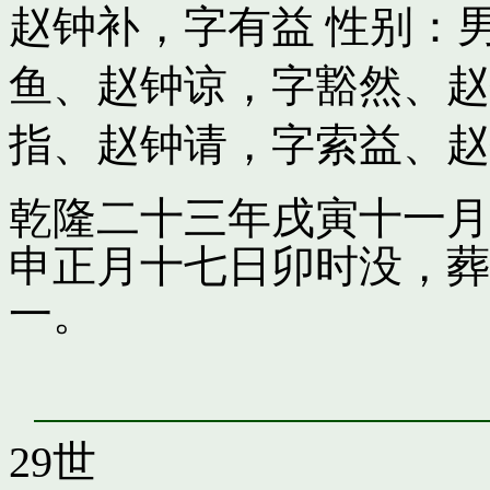
赵钟补，字有益
性别：男
鱼
、
赵钟谅，字豁然
、
赵
指
、
赵钟请，字索益
、
赵
乾隆二十三年戌寅十一月
申正月十七日卯时没，葬
一。
29世