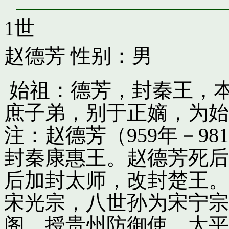
1世
赵德芳
性别：男
始祖：德芳，封秦王，
庶子弟，别于正嫡，为始
注：赵德芳（959年－9
封秦康惠王。赵德芳死后
后加封太师，改封楚王。
宋光宗，八世孙为宋宁宗
阁，授贵州防御使。太平