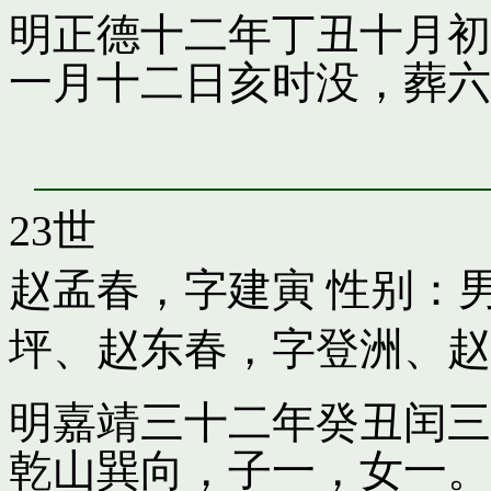
明正德十二年丁丑十月初
一月十二日亥时没，葬六
23世
赵孟春，字建寅
性别：男
坪
、
赵东春，字登洲
、
赵
明嘉靖三十二年癸丑闰三
乾山巽向，子一，女一。