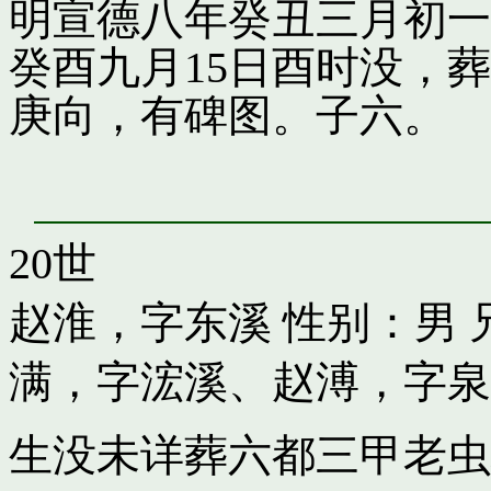
明宣德八年癸丑三月初一
癸酉九月15日酉时没，
庚向，有碑图。子六。
20世
赵淮，字东溪
性别：男 
满，字浤溪
、
赵溥，字泉
生没未详葬六都三甲老虫