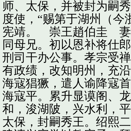
师、太保，并被封为嗣秀
度使，“赐第于湖州（今
宪靖。 崇王趙伯圭 妻
同母兄。初以恩补将仕郎
刑司干办公事。孝宗受禅
有政绩，改知明州，充沿
海寇猖獗，遣人谕降寇首
海寇平。累升显谟阁、龙
和，浚湖陂，兴水利，平
太保，封嗣秀王。绍熙二