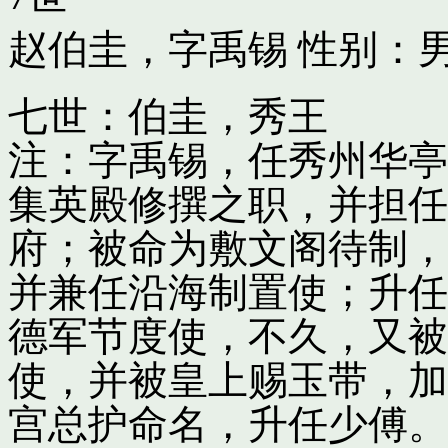
赵伯圭，字禹锡
性别：男
七世：伯圭，秀王
注：字禹锡，任秀州华亭
集英殿修撰之职，并担任
府；被命为敷文阁待制，
并兼任沿海制置使；升任
德军节度使，不久，又被
使，并被皇上赐玉带，加
宫总护命名，升任少傅。