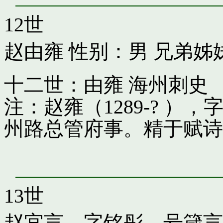
12世
赵由雍
性别：男 兄弟姊
十二世：由雍 海州刺史
注：赵雍（1289-? 
州路总管府事。精于赋诗
13世
赵宜言，字铭彤，号箴言