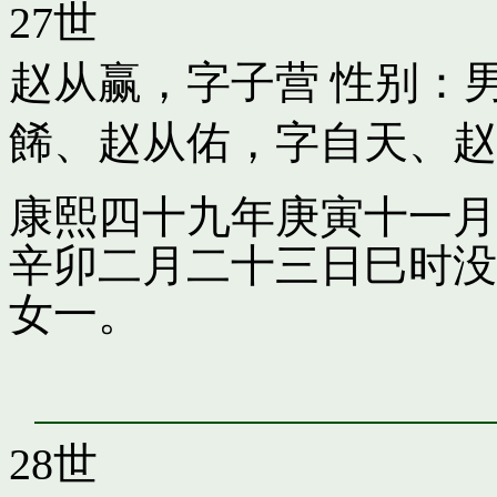
27世
赵从赢，字子营
性别：男
餙
、
赵从佑，字自天
、
赵
康熙四十九年庚寅十一月
辛卯二月二十三日巳时没
女一。
28世