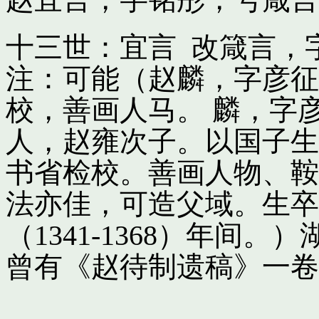
十三世：宜言 改箴言，
注：可能（赵麟，字彦征
校，善画人马。 麟，字
人，赵雍次子。以国子生
书省检校。善画人物、鞍
法亦佳，可造父域。生卒
（1341-1368）年间
曾有《赵待制遗稿》一卷