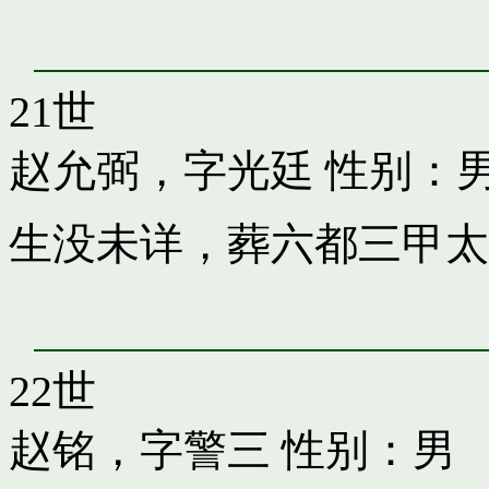
21世
赵允弼，字光廷
性别：
生没未详，葬六都三甲太
22世
赵铭，字警三
性别：男