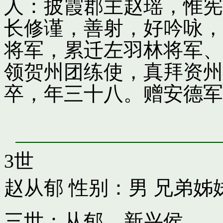
人：披霞郡主赵瑶，惟宪
长修谨，善射，好吟咏，
将军，累迁左羽林将军、
领贺州团练使，真拜资州
卒，年三十八。赠安德军
3世
赵从郁
性别：男 兄弟姊
三世：从郁，新兴侯