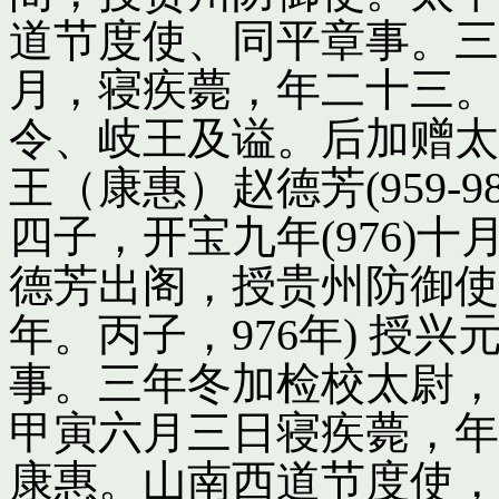
道节度使、同平章事。三
月，寝疾薨，年二十三。
令、岐王及谥。后加赠太
王（康惠）赵德芳(959-
四子，开宝九年(976)
德芳出阁，授贵州防御使
年。丙子，976年) 授
事。三年冬加检校太尉，
甲寅六月三日寝疾薨，年
康惠。山南西道节度使，