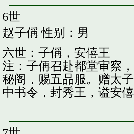
6世
赵子偁
性别：男
六世：子偁，安僖王
注：子侢召赴都堂审察，
秘阁，赐五品服。赠太子
中书令，封秀王，谥安僖
7世