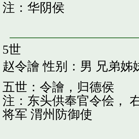
注：华阴侯
5世
赵令譮
性别：男 兄弟姊
五世：令譮，归德侯
注：东头供奉官令侩， 
将军 渭州防御使