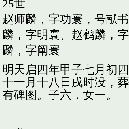
25世
赵师麟，字功寰，号献书
麟，字明寰
、
赵鹤麟，字
麟，字阐寰
明天启四年甲子七月初四
十一月十八日戌时没，葬
有碑图。子六，女一。