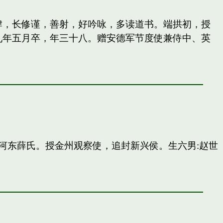
纵肆，长修谨，善射，好吟咏，多读道书。端拱初，授
九年五月卒，年三十八。赠安德军节度使兼侍中、英
河东薛氏。授金州观察使，追封新兴侯。生六男:赵世