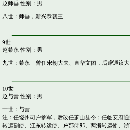
赵师垂
性别：男
八世：师垂，新兴恭襄王
9世
赵希永
性别：男
九世：希永 曾任宋朝大夫、直华文阁，后赠通议大
10世
赵与訔
性别：男
十世：与訔
注：任饶州司户参军，后改任萧山县令；任临安府通
转运副使、江东转运使、户部侍郎、两浙转运使、浙