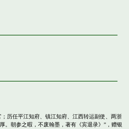
官；历任平江知府、镇江知府、江西转运副使、两浙
厚。朝参之暇，不废翰墨，著有《宾退录》”，赠银