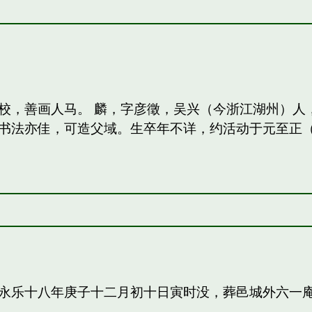
校，善画人马。 麟，字彦徵，吴兴（今浙江湖州）人
法亦佳，可造父域。生卒年不详，约活动于元至正（13
永乐十八年庚子十二月初十日寅时没，葬邑城外六一