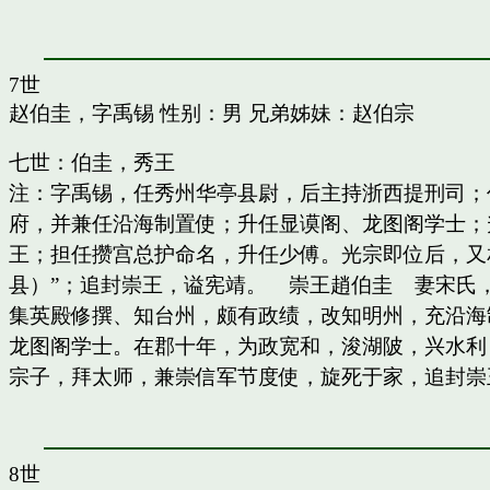
7世
赵伯圭，字禹锡
性别：男 兄弟姊妹：
赵伯宗
七世：伯圭，秀王
注：字禹锡，任秀州华亭县尉，后主持浙西提刑司；
府，并兼任沿海制置使；升任显谟阁、龙图阁学士；
王；担任攒宫总护命名，升任少傅。光宗即位后，又
县）”；追封崇王，谥宪靖。 崇王趙伯圭 妻宋氏
集英殿修撰、知台州，颇有政绩，改知明州，充沿海
龙图阁学士。在郡十年，为政宽和，浚湖陂，兴水利
宗子，拜太师，兼崇信军节度使，旋死于家，追封崇
8世