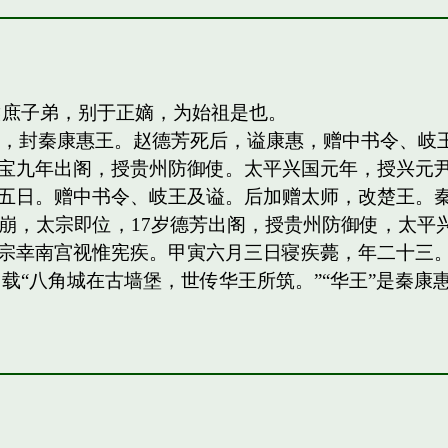
侯庶子弟，别于正嫡，为始祖是也。
四子，封秦康惠王。赵德芳死后，谥康惠，赠中书令、
宝九年出阁，授贵州防御使。太平兴国元年，授兴元
日。赠中书令、岐王及谥。后加赠太师，改楚王。秦王，岐
祖驾崩，太宗即位，17岁德芳出阁，授贵州防御使，太平兴
宗幸南宫视惟宪疾。甲寅六月三日寝疾薨，年二十三。
载“八角城在古墙堡，世传华王所筑。”“华王”是秦康