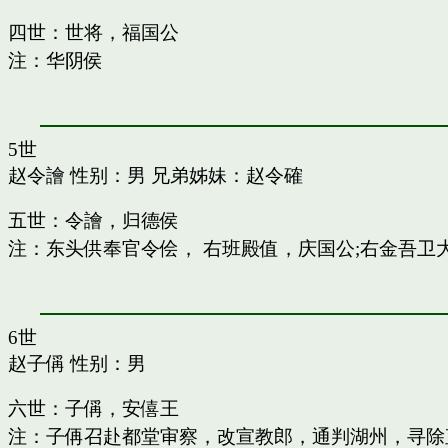
四世：世将，福国公
注：华阴侯
5世
赵令譮
性别：男 兄弟姊妹：
赵令確
五世：令譮，归德侯
注：东头供奉官令侩， 右班殿值，庆国公;右金吾卫
6世
赵子偁
性别：男
六世：子偁，安僖王
注：子侢召赴都堂审察，改宣教郎，通判湖州，寻除