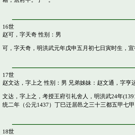
16世
赵可，字天奇
性别：男
可，字天奇，明洪武元年戊申五月初七日寅时生，宣
17世
赵文达，字上之
性别：男 兄弟姊妹：
赵文通，字亨
文达，字上之，考授王府引礼舍人，明洪武24年(13
统二年（公元1437）丁巳迁居邑之三十三都五甲七
18世