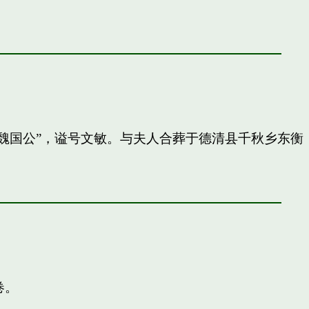
封”魏国公”，谥号文敏。与夫人合葬于德清县千秋乡东衡
卷。