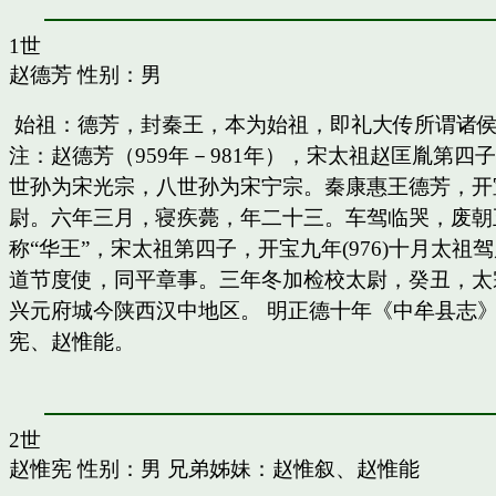
1世
赵德芳
性别：男
始祖：德芳，封秦王，本为始祖，即礼大传所谓诸
注：赵德芳（959年－981年），宋太祖赵匡胤第
世孙为宋光宗，八世孙为宋宁宗。秦康惠王德芳，开
尉。六年三月，寝疾薨，年二十三。车驾临哭，废朝五
称“华王”，宋太祖第四子，开宝九年(976)十月太
道节度使，同平章事。三年冬加检校太尉，癸丑，太
兴元府城今陕西汉中地区。 明正德十年《中牟县志》
宪、赵惟能。
2世
赵惟宪
性别：男 兄弟姊妹：
赵惟叙
、
赵惟能