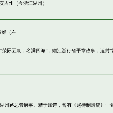
安吉州（今浙江湖州）
孟嫦（左
敏。“荣际五朝，名满四海”，赠江浙行省平章政事，追
知，湖州路总管府事。精于赋诗，曾有《赵待制遗稿》一