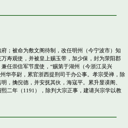
知府；被命为敷文阁待制，改任明州（今宁波市）知
充万寿观使，并被皇上赐玉带，加少保，封为荥阳郡
兼任崇信军节度使，“赐第于湖州（今浙江吴兴
秀州华亭尉，累官浙西提刑司干办公事。孝宗受禅，除
葛明，擒倪德，并安抚其伙，海寇平。累升显谟阁、
二年（1191），除判大宗正事，建请兴宗学以教