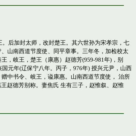
岐王。后加封太师，改封楚王。其六世孙为宋孝宗，七
尹、山南西道节度使、同平章事。三年冬，加检校太
王，楚王（康惠）赵德芳(959-981年)，别
国元年(辽保宁八年。丙子，976年) 授兴元尹，山西
赠中书令、岐王，谥康惠。山南西道节度使， 治所
惠王赵德芳别称。妻焦氏 生有三子，赵惟叙、赵惟