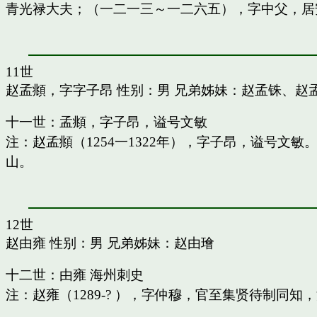
青光禄大夫；（一二一三～一二六五），字中父，居
11世
赵孟頫，字字子昂
性别：男 兄弟姊妹：
赵孟铢
、
赵
十一世：孟頫，字子昂，谥号文敏
注：赵孟頫（1254一1322年），字子昂，谥号文
山。
12世
赵由雍
性别：男 兄弟姊妹：
赵由璯
十二世：由雍 海州刺史
注：赵雍（1289-? ），字仲穆，官至集贤待制同