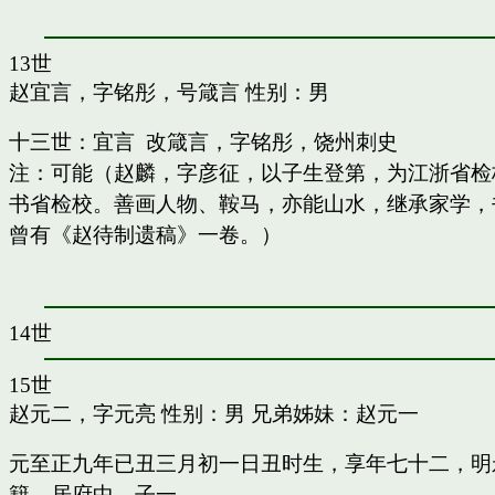
13世
赵宜言，字铭彤，号箴言
性别：男
十三世：宜言 改箴言，字铭彤，饶州刺史
注：可能（赵麟，字彦征，以子生登第，为江浙省检
书省检校。善画人物、鞍马，亦能山水，继承家学，书
曾有《赵待制遗稿》一卷。）
14世
15世
赵元二，字元亮
性别：男 兄弟姊妹：
赵元一
元至正九年已丑三月初一日丑时生，享年七十二，明
籍，居府中。子一。