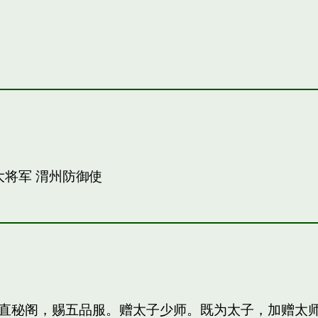
大将军 渭州防御使
直秘阁，赐五品服。赠太子少师。既为太子，加赠太