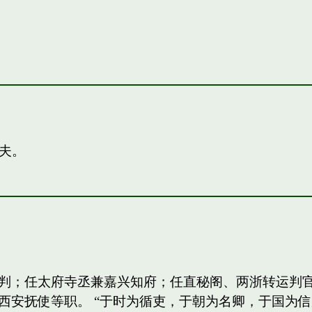
夫。
判；任太府寺丞兼嘉兴知府；任直秘阁、两浙转运判
西安抚使等职。 “于时为循吏，于朝为名卿，于国为信