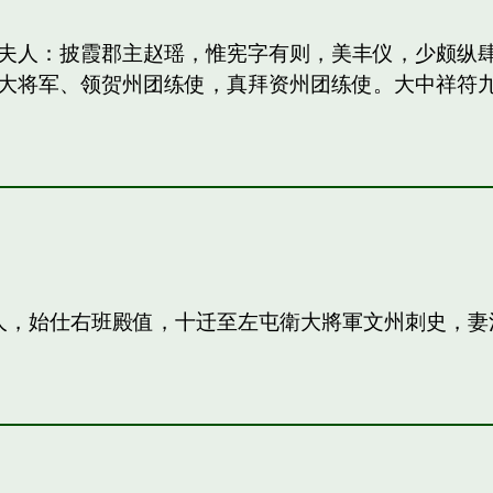
妻：和夫人：披霞郡主赵瑶，惟宪字有则，美丰仪，少颇
大将军、领贺州团练使，真拜资州团练使。大中祥符
夫人，始仕右班殿值，十迁至左屯衛大將軍文州刺史，妻