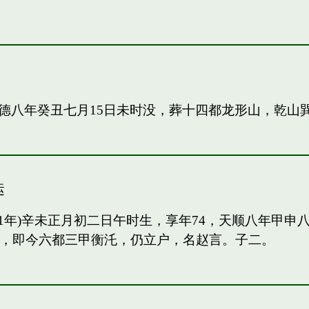
德八年癸丑七月15日未时没，葬十四都龙形山，乾山
运
91年)辛未正月初二日午时生，享年74，天顺八年甲
甲，即今六都三甲衡汑，仍立户，名赵言。子二。