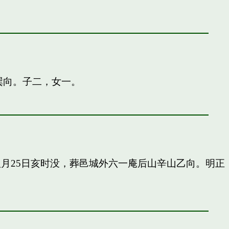
巽向。子二，女一。
申八月25日亥时没，葬邑城外六一庵后山辛山乙向。明正