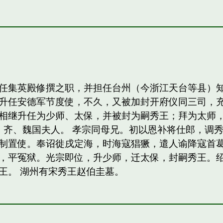
任集英殿修撰之职，并担任台州（今浙江天台等县）
升任安德军节度使，不久，又被加封开府仪同三司，
相继升任为少师、太保，并被封为嗣秀王；拜为太师，
，齐、魏国夫人。 孝宗同母兄。初以恩补将仕郎，调
制置使。奉诏徙戌定海，时海寇猖獗，遣人谕降寇首
，平冤狱。光宗即位，升少师，迁太保，封嗣秀王。绍熙
王。 湖州有宋秀王赵伯圭墓。