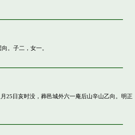
巽向。子二，女一。
申八月25日亥时没，葬邑城外六一庵后山辛山乙向。明正