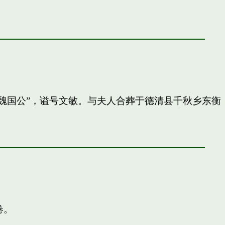
封”魏国公”，谥号文敏。与夫人合葬于德清县千秋乡东衡
卷。