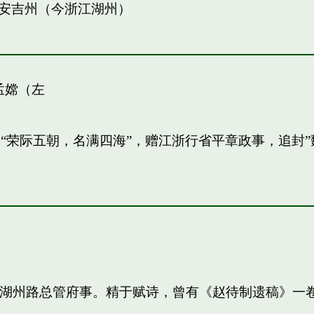
安吉州（今浙江湖州）
孟嫦（左
敏。“荣际五朝，名满四海”，赠江浙行省平章政事，追
知，湖州路总管府事。精于赋诗，曾有《赵待制遗稿》一