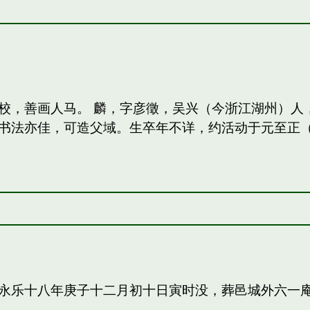
校，善画人马。 麟，字彦徵，吴兴（今浙江湖州）人
法亦佳，可造父域。生卒年不详，约活动于元至正（13
永乐十八年庚子十二月初十日寅时没，葬邑城外六一