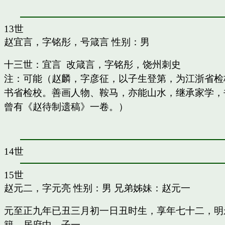
13世
赵宜言，字铭彤，号箴言
性别：男
十三世：宜言 改箴言，字铭彤，饶州刺史
注：可能（赵麟，字彦征，以子生登第，为江浙省检
书省检校。善画人物、鞍马，亦能山水，继承家学，书
曾有《赵待制遗稿》一卷。）
14世
15世
赵元二，字元亮
性别：男 兄弟姊妹：
赵元一
元至正九年已丑三月初一日丑时生，享年七十二，明
籍，居府中。子一。