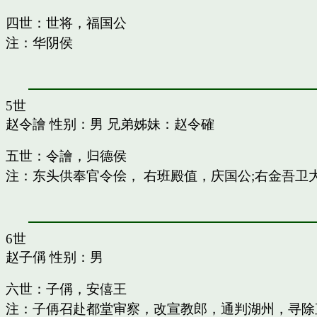
四世：世将，福国公
注：华阴侯
5世
赵令譮
性别：男 兄弟姊妹：
赵令確
五世：令譮，归德侯
注：东头供奉官令侩， 右班殿值，庆国公;右金吾卫
6世
赵子偁
性别：男
六世：子偁，安僖王
注：子侢召赴都堂审察，改宣教郎，通判湖州，寻除