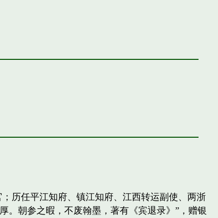
官；历任平江知府、镇江知府、江西转运副使、两浙
厚。朝参之暇，不废翰墨，著有《宾退录》”，赠银