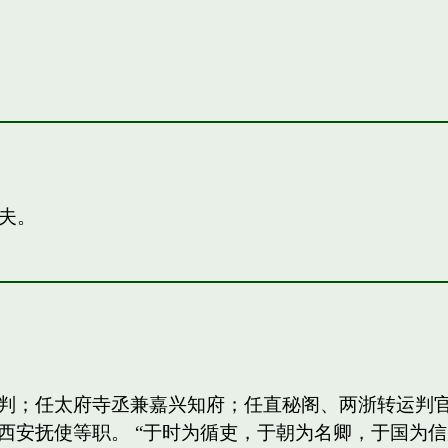
夫。
判；任太府寺丞兼嘉兴知府；任直秘阁、两浙转运判
西安抚使等职。 “于时为循吏，于朝为名卿，于国为信