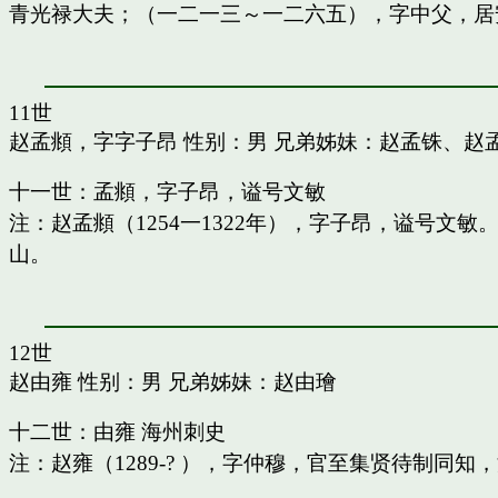
青光禄大夫；（一二一三～一二六五），字中父，居
11世
赵孟頫，字字子昂
性别：男 兄弟姊妹：
赵孟铢
、
赵
十一世：孟頫，字子昂，谥号文敏
注：赵孟頫（1254一1322年），字子昂，谥号文
山。
12世
赵由雍
性别：男 兄弟姊妹：
赵由璯
十二世：由雍 海州刺史
注：赵雍（1289-? ），字仲穆，官至集贤待制同