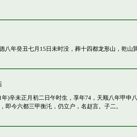
德八年癸丑七月15日未时没，葬十四都龙形山，乾山
运
91年)辛未正月初二日午时生，享年74，天顺八年甲
甲，即今六都三甲衡汑，仍立户，名赵言。子二。