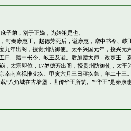
侯庶子弟，别于正嫡，为始祖是也。
四子，封秦康惠王。赵德芳死后，谥康惠，赠中书令、
宝九年出阁，授贵州防御使。太平兴国元年，授兴元
日。赠中书令、岐王及谥。后加赠太师，改楚王。秦王，岐
祖驾崩，太宗即位，17岁德芳出阁，授贵州防御使，太平兴
宗幸南宫视惟宪疾。甲寅六月三日寝疾薨，年二十三。
载“八角城在古墙堡，世传华王所筑。”“华王”是秦康