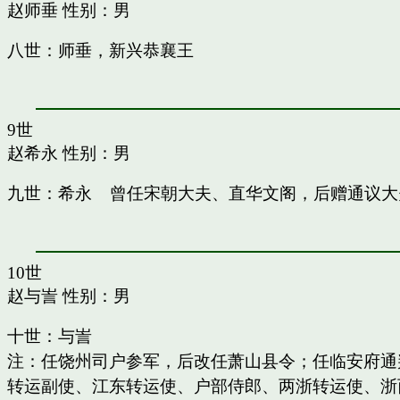
赵师垂
性别：男
八世：师垂，新兴恭襄王
9世
赵希永
性别：男
九世：希永 曾任宋朝大夫、直华文阁，后赠通议大
10世
赵与訔
性别：男
十世：与訔
注：任饶州司户参军，后改任萧山县令；任临安府通
转运副使、江东转运使、户部侍郎、两浙转运使、浙