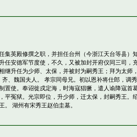
任集英殿修撰之职，并担任台州（今浙江天台等县）
升任安德军节度使，不久，又被加封开府仪同三司，
相继升任为少师、太保，并被封为嗣秀王；拜为太师，
，齐、魏国夫人。 孝宗同母兄。初以恩补将仕郎，调
制置使。奉诏徙戌定海，时海寇猖獗，遣人谕降寇首
，平冤狱。光宗即位，升少师，迁太保，封嗣秀王。绍熙
王。 湖州有宋秀王赵伯圭墓。