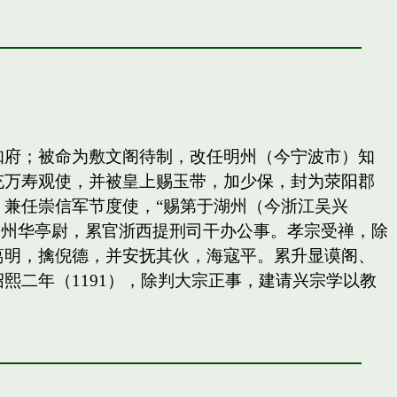
知府；被命为敷文阁待制，改任明州（今宁波市）知
充万寿观使，并被皇上赐玉带，加少保，封为荥阳郡
兼任崇信军节度使，“赐第于湖州（今浙江吴兴
秀州华亭尉，累官浙西提刑司干办公事。孝宗受禅，除
葛明，擒倪德，并安抚其伙，海寇平。累升显谟阁、
二年（1191），除判大宗正事，建请兴宗学以教