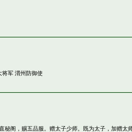
大将军 渭州防御使
直秘阁，赐五品服。赠太子少师。既为太子，加赠太