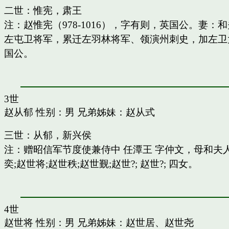
二世：惟宪，肃王
注：赵惟宪（978-1016），字有则，英国公。
左屯卫将军，累迁左羽林将军、领演州刺史，加左卫
国公。
3世
赵从郁
性别：男 兄弟姊妹：
赵从式
三世：从郁，新兴侯
注：赠昭信军节度使兼侍中 任潭王 字仲文，母和
奕;赵世将;赵世秩;赵世觐;赵世?; 赵世?; 四女。
4世
赵世将
性别：男 兄弟姊妹：
赵世居
、
赵世尧