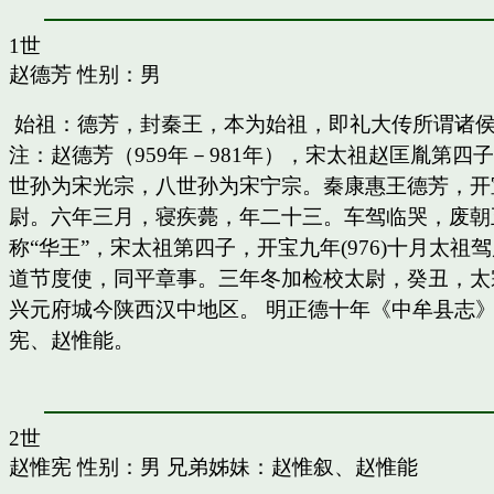
1世
赵德芳
性别：男
始祖：德芳，封秦王，本为始祖，即礼大传所谓诸
注：赵德芳（959年－981年），宋太祖赵匡胤第
世孙为宋光宗，八世孙为宋宁宗。秦康惠王德芳，开
尉。六年三月，寝疾薨，年二十三。车驾临哭，废朝五
称“华王”，宋太祖第四子，开宝九年(976)十月太
道节度使，同平章事。三年冬加检校太尉，癸丑，太
兴元府城今陕西汉中地区。 明正德十年《中牟县志》
宪、赵惟能。
2世
赵惟宪
性别：男 兄弟姊妹：
赵惟叙
、
赵惟能