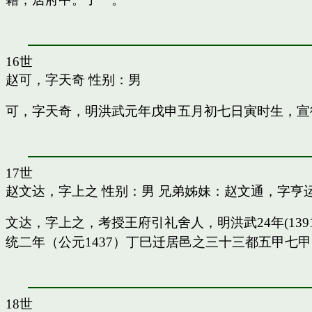
16世
赵可，字天奇
性别：男
可，字天奇，明洪武元年戊申五月初七日寅时生，宣
17世
赵文达，字上之
性别：男 兄弟姊妹：
赵文通，字亨
文达，字上之，考授王府引礼舍人，明洪武24年(13
统二年（公元1437）丁巳迁居邑之三十三都五甲七
18世