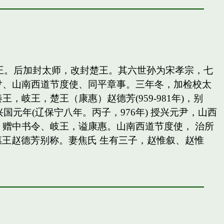
岐王。后加封太师，改封楚王。其六世孙为宋孝宗，七
尹、山南西道节度使、同平章事。三年冬，加检校太
王，楚王（康惠）赵德芳(959-981年)，别
国元年(辽保宁八年。丙子，976年) 授兴元尹，山西
赠中书令、岐王，谥康惠。山南西道节度使， 治所
惠王赵德芳别称。妻焦氏 生有三子，赵惟叙、赵惟