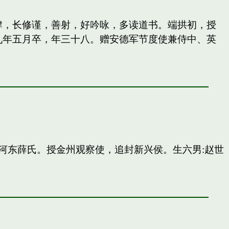
纵肆，长修谨，善射，好吟咏，多读道书。端拱初，授
九年五月卒，年三十八。赠安德军节度使兼侍中、英
河东薛氏。授金州观察使，追封新兴侯。生六男:赵世