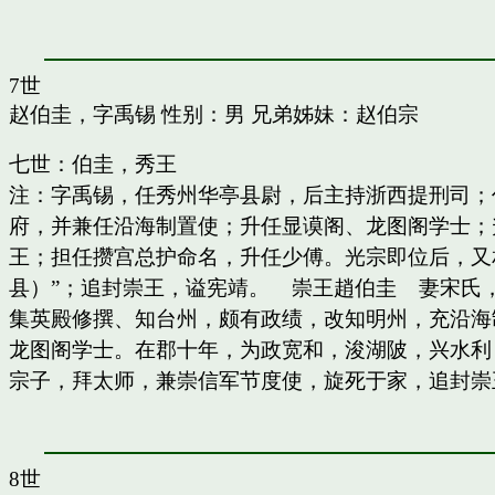
7世
赵伯圭，字禹锡
性别：男 兄弟姊妹：
赵伯宗
七世：伯圭，秀王
注：字禹锡，任秀州华亭县尉，后主持浙西提刑司；
府，并兼任沿海制置使；升任显谟阁、龙图阁学士；
王；担任攒宫总护命名，升任少傅。光宗即位后，又
县）”；追封崇王，谥宪靖。 崇王趙伯圭 妻宋氏
集英殿修撰、知台州，颇有政绩，改知明州，充沿海
龙图阁学士。在郡十年，为政宽和，浚湖陂，兴水利
宗子，拜太师，兼崇信军节度使，旋死于家，追封崇
8世