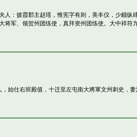
妻：和夫人：披霞郡主赵瑶，惟宪字有则，美丰仪，少颇
大将军、领贺州团练使，真拜资州团练使。大中祥符
夫人，始仕右班殿值，十迁至左屯衛大將軍文州刺史，妻