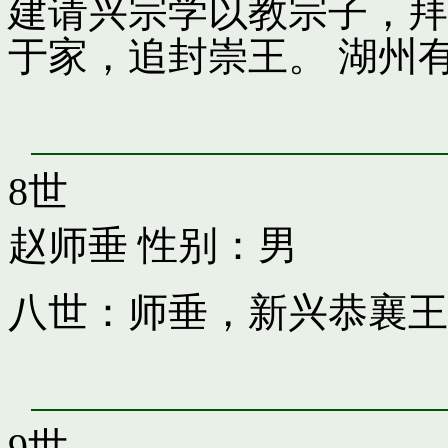
建请兴宗学以教宗子，拜
于家，追封崇王。 湖州
8世
赵师垂
性别：男
八世：师垂，新兴恭襄王
9世