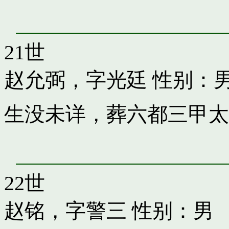
21世
赵允弼，字光廷
性别：
生没未详，葬六都三甲太
22世
赵铭，字警三
性别：男