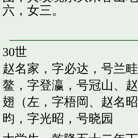
六，女三。
30世
赵名家，字必达，号兰畦
鳌，字登瀛，号冠山
、
赵
翅（左，字梧岡
、
赵名昭
昀，字光昭，号晓园