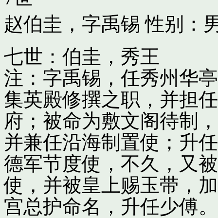
赵伯圭，字禹锡
性别：男
七世：伯圭，秀王
注：字禹锡，任秀州华亭
集英殿修撰之职，并担任
府；被命为敷文阁待制，
并兼任沿海制置使；升任
德军节度使，不久，又被
使，并被皇上赐玉带，加
宫总护命名，升任少傅。