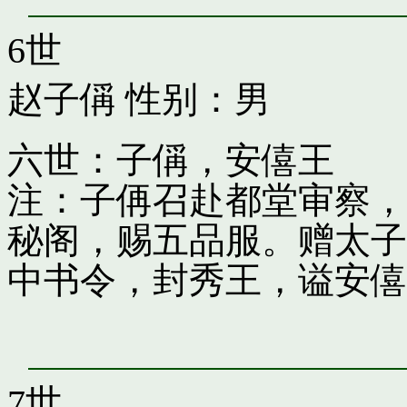
6世
赵子偁
性别：男
六世：子偁，安僖王
注：子侢召赴都堂审察，
秘阁，赐五品服。赠太子
中书令，封秀王，谥安僖
7世