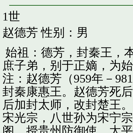
1世
赵德芳
性别：男
始祖：德芳，封秦王，
庶子弟，别于正嫡，为始
注：赵德芳（959年－9
封秦康惠王。赵德芳死后
后加封太师，改封楚王。
宋光宗，八世孙为宋宁宗
阁，授贵州防御使。太平