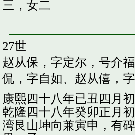
三，女二
27世
赵从保，字定尔，号介福
侃，字自如
、
赵从僖，字
康熙四十八年已丑四月初
乾隆四十八年癸卯正月初
湾艮山坤向兼寅申，有碑