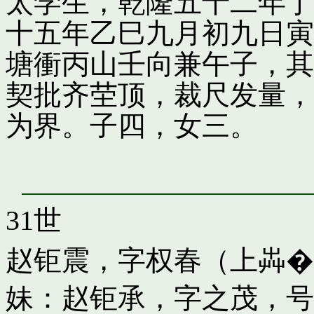
太学生，乾隆五十二年丁
十五年乙巳九月初九日寅
塘衝丙山壬向兼午子，其
契批齐茔顶，裁尺发量，
为界。子四，女三。
31世
赵钜震，字权春（上芔�
妹：
赵钜承，字之茂，号