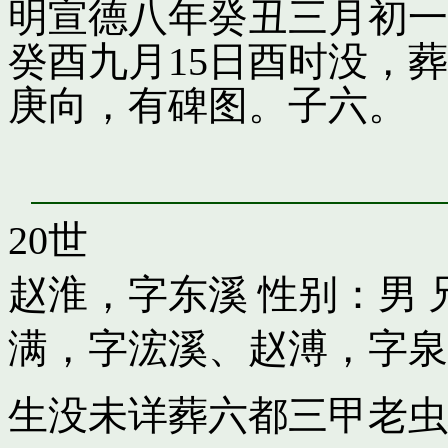
明宣德八年癸丑三月初一
癸酉九月15日酉时没，
庚向，有碑图。子六。
20世
赵淮，字东溪
性别：男 
满，字浤溪
、
赵溥，字泉
生没未详葬六都三甲老虫