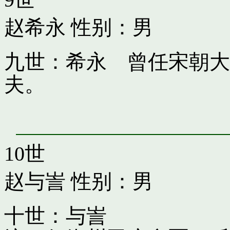
赵希永
性别：男
九世：希永 曾任宋朝大
夫。
10世
赵与訔
性别：男
十世：与訔