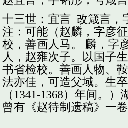
十三世：宜言 改箴言，
注：可能（赵麟，字彦征
校，善画人马。 麟，字
人，赵雍次子。以国子生
书省检校。善画人物、鞍
法亦佳，可造父域。生卒
（1341-1368）年间
曾有《赵待制遗稿》一卷