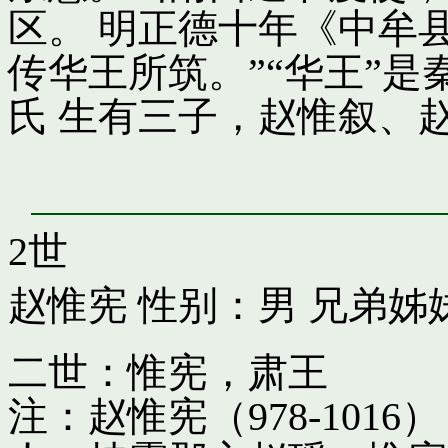
区。 明正德十年《中牟
传华王所筑。”“华王”
氏 生有三子，赵惟叙、
2世
赵惟宪
性别：男 兄弟姊
二世：惟宪，肃王
注：赵惟宪（978-10