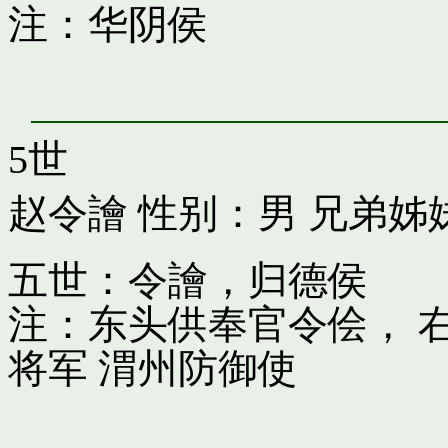
注：华阴侯
5世
赵令譮
性别：男 兄弟姊
五世：令譮，归德侯
注：东头供奉官令侩， 
将军 渭州防御使