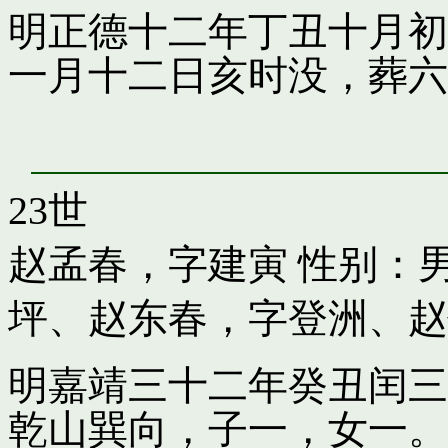
明正德十二年丁丑十月初
一月十二日亥时没，葬六
23世
赵孟春，字建寅
性别：男
坪
、
赵东春，字登洲
、
赵
明嘉靖三十二年癸丑闰三
乾山巽向，子一，女一。