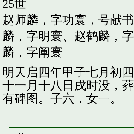
25世
赵师麟，字功寰，号献书
麟，字明寰
、
赵鹤麟，字
麟，字阐寰
明天启四年甲子七月初四
十一月十八日戌时没，葬
有碑图。子六，女一。