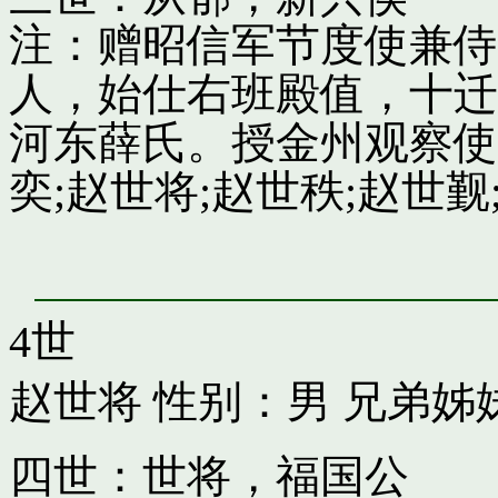
注：赠昭信军节度使兼侍
人，始仕右班殿值，十迁
河东薛氏。授金州观察使
奕;赵世将;赵世秩;赵世觐;
4世
赵世将
性别：男 兄弟姊
四世：世将，福国公