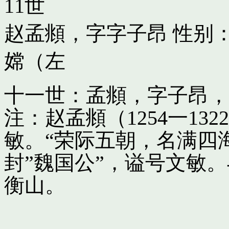
11世
赵孟頫，字字子昂
性别：
嫦（左
十一世：孟頫，字子昂，
注：赵孟頫（1254一13
敏。“荣际五朝，名满四
封”魏国公”，谥号文敏
衡山。