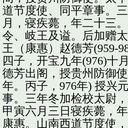
道节度使、同平章事。三
月，寝疾薨，年二十三。
令、岐王及谥。后加赠太
王（康惠）赵德芳(959-
四子，开宝九年(976)
德芳出阁，授贵州防御使
年。丙子，976年) 授
事。三年冬加检校太尉，
甲寅六月三日寝疾薨，年
康惠。山南西道节度使，