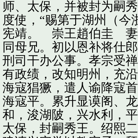
师、太保，并被封为嗣秀
度使，“赐第于湖州（今
宪靖。 崇王趙伯圭 妻
同母兄。初以恩补将仕郎
刑司干办公事。孝宗受禅
有政绩，改知明州，充沿
海寇猖獗，遣人谕降寇首
海寇平。累升显谟阁、龙
和，浚湖陂，兴水利，平
太保，封嗣秀王。绍熙二