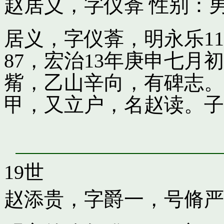
赵居义，字仪葊
性别：男
居义，字仪葊，明永乐1
87，宏治13年庚申七
觜，乙山辛向，有碑志。
甲，又立户，名赵读。子
19世
赵添贵，字爵一，号脩严