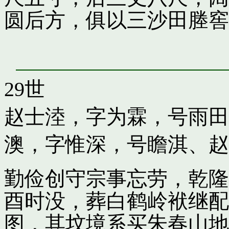
圆后方，俱以三沙田塍窖
29世
赵士淕，字为霖，号雨田
澳，字惟深，号瞻淇
、
赵
勤俭创守宗事忘劳，乾隆
酉时没，葬白鹤岭袱继配
图，其坟境系买朱春山地