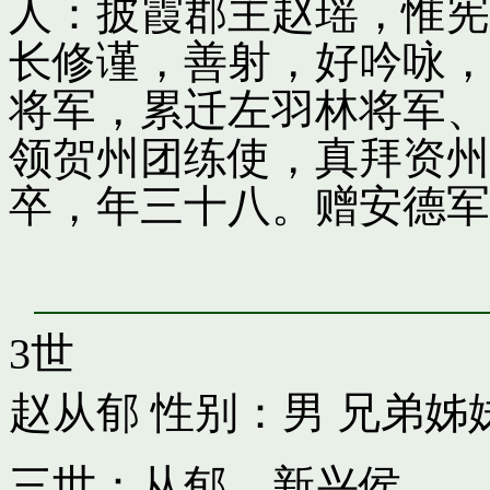
人：披霞郡主赵瑶，惟宪
长修谨，善射，好吟咏，
将军，累迁左羽林将军、
领贺州团练使，真拜资州
卒，年三十八。赠安德军
3世
赵从郁
性别：男 兄弟姊
三世：从郁，新兴侯