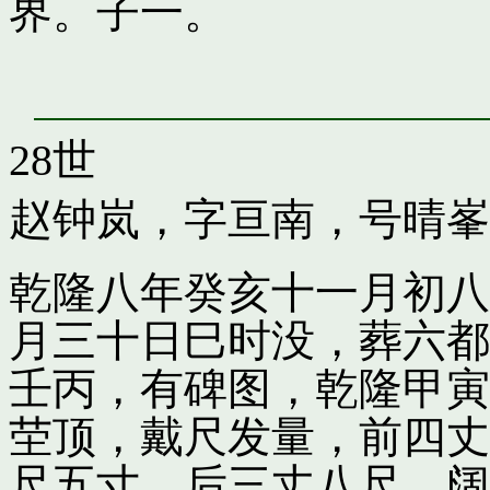
界。子一。
28世
赵钟岚，字亘南，号晴峯
乾隆八年癸亥十一月初八
月三十日巳时没，葬六都
壬丙，有碑图，乾隆甲寅
茔顶，戴尺发量，前四丈
尺五寸，后三丈八尺，阔