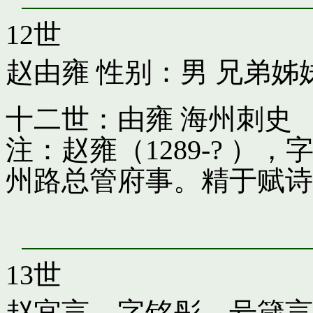
12世
赵由雍
性别：男 兄弟姊
十二世：由雍 海州刺史
注：赵雍（1289-? 
州路总管府事。精于赋诗
13世
赵宜言，字铭彤，号箴言