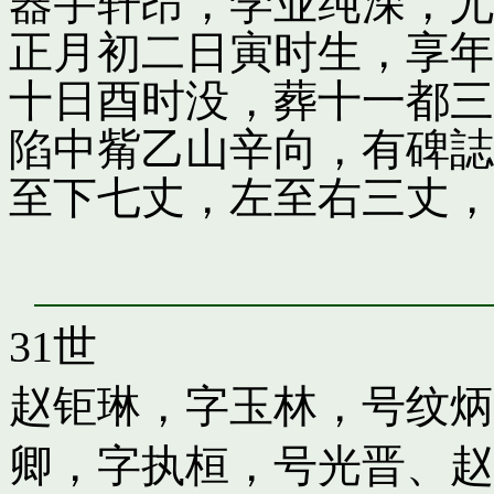
器宇轩昂，学业纯深，尤
正月初二日寅时生，享年
十日酉时没，葬十一都三
陷中觜乙山辛向，有碑誌
至下七丈，左至右三丈，
31世
赵钜琳，字玉林，号纹炳
卿，字执桓，号光晋
、
赵