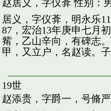
赵居义，字仪葊
性别：男
居义，字仪葊，明永乐1
87，宏治13年庚申七
觜，乙山辛向，有碑志。
甲，又立户，名赵读。子
19世
赵添贵，字爵一，号脩严