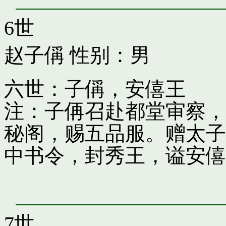
6世
赵子偁
性别：男
六世：子偁，安僖王
注：子侢召赴都堂审察，
秘阁，赐五品服。赠太子
中书令，封秀王，谥安僖
7世