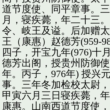
道节度使、同平章事。三
月，寝疾薨，年二十三。
令、岐王及谥。后加赠太
王（康惠）赵德芳(959-
四子，开宝九年(976)
德芳出阁，授贵州防御使
年。丙子，976年) 授
事。三年冬加检校太尉，
甲寅六月三日寝疾薨，年
康惠。山南西道节度使，