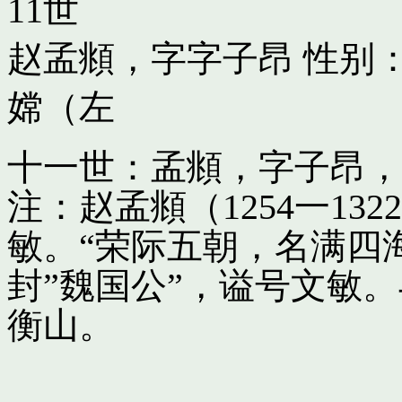
11世
赵孟頫，字字子昂
性别：
嫦（左
十一世：孟頫，字子昂，
注：赵孟頫（1254一13
敏。“荣际五朝，名满四
封”魏国公”，谥号文敏
衡山。