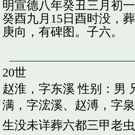
明宣德八年癸丑三月初一
癸酉九月15日酉时没，
庚向，有碑图。子六。
20世
赵淮，字东溪
性别：男 
满，字浤溪
、
赵溥，字泉
生没未详葬六都三甲老虫