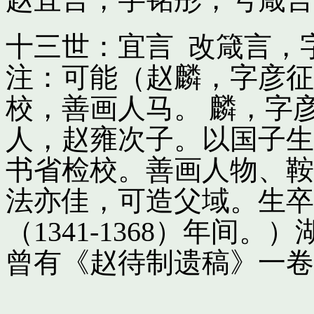
十三世：宜言 改箴言，
注：可能（赵麟，字彦征
校，善画人马。 麟，字
人，赵雍次子。以国子生
书省检校。善画人物、鞍
法亦佳，可造父域。生卒
（1341-1368）年间
曾有《赵待制遗稿》一卷