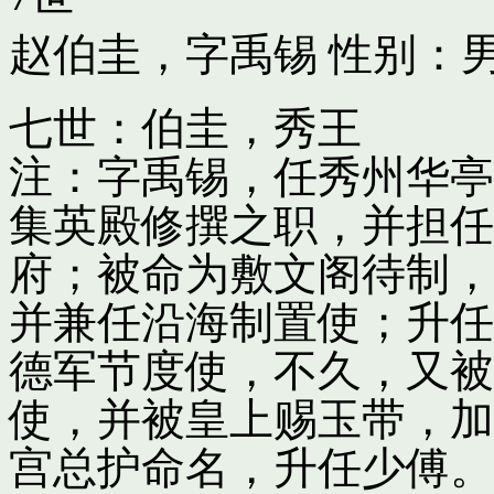
赵伯圭，字禹锡
性别：男
七世：伯圭，秀王
注：字禹锡，任秀州华亭
集英殿修撰之职，并担任
府；被命为敷文阁待制，
并兼任沿海制置使；升任
德军节度使，不久，又被
使，并被皇上赐玉带，加
宫总护命名，升任少傅。