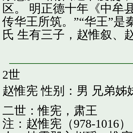
区。 明正德十年《中牟
传华王所筑。”“华王”
氏 生有三子，赵惟叙、
2世
赵惟宪
性别：男 兄弟姊
二世：惟宪，肃王
注：赵惟宪（978-10