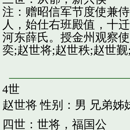
注：赠昭信军节度使兼侍
人，始仕右班殿值，十迁
河东薛氏。授金州观察使
奕;赵世将;赵世秩;赵世觐;
4世
赵世将
性别：男 兄弟姊
四世：世将，福国公