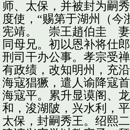
师、太保，并被封为嗣秀
度使，“赐第于湖州（今
宪靖。 崇王趙伯圭 妻
同母兄。初以恩补将仕郎
刑司干办公事。孝宗受禅
有政绩，改知明州，充沿
海寇猖獗，遣人谕降寇首
海寇平。累升显谟阁、龙
和，浚湖陂，兴水利，平
太保，封嗣秀王。绍熙二