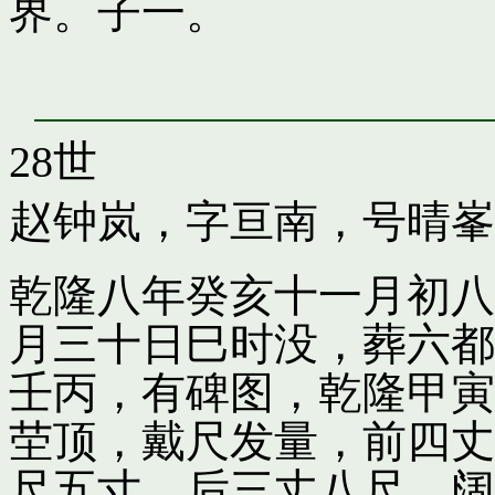
界。子一。
28世
赵钟岚，字亘南，号晴峯
乾隆八年癸亥十一月初八
月三十日巳时没，葬六都
壬丙，有碑图，乾隆甲寅
茔顶，戴尺发量，前四丈
尺五寸，后三丈八尺，阔