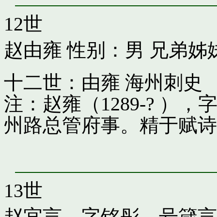
12世
赵由雍
性别：男 兄弟姊
十二世：由雍 海州刺史
注：赵雍（1289-? 
州路总管府事。精于赋诗
13世
赵宜言，字铭彤，号箴言