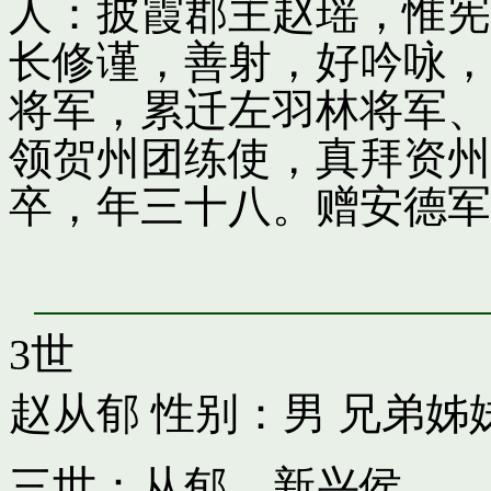
人：披霞郡主赵瑶，惟宪
长修谨，善射，好吟咏，
将军，累迁左羽林将军、
领贺州团练使，真拜资州
卒，年三十八。赠安德军
3世
赵从郁
性别：男 兄弟姊
三世：从郁，新兴侯