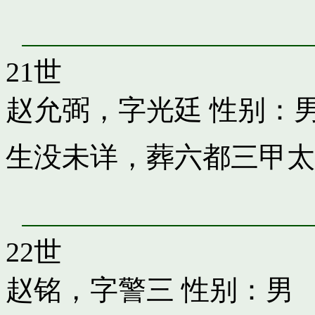
21世
赵允弼，字光廷
性别：
生没未详，葬六都三甲太
22世
赵铭，字警三
性别：男