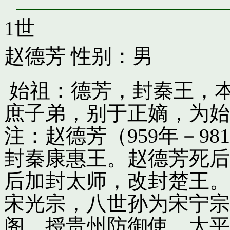
1世
赵德芳
性别：男
始祖：德芳，封秦王，
庶子弟，别于正嫡，为始
注：赵德芳（959年－9
封秦康惠王。赵德芳死后
后加封太师，改封楚王。
宋光宗，八世孙为宋宁宗
阁，授贵州防御使。太平