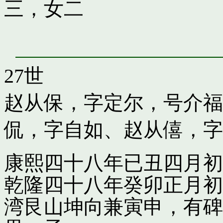
三，女二
27世
赵从保，字定尔，号介福
侃，字自如
、
赵从僖，字
康熙四十八年已丑四月初
乾隆四十八年癸卯正月初
湾艮山坤向兼寅申，有碑