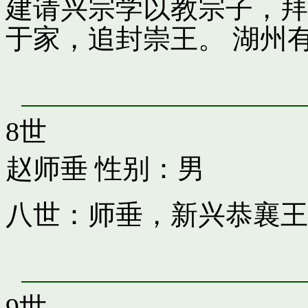
建请兴宗学以教宗子，拜
于家，追封崇王。 湖州
8世
赵师垂
性别：男
八世：师垂，新兴恭襄王
9世