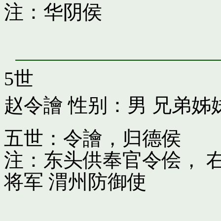
注：华阴侯
5世
赵令譮
性别：男 兄弟姊
五世：令譮，归德侯
注：东头供奉官令侩， 
将军 渭州防御使