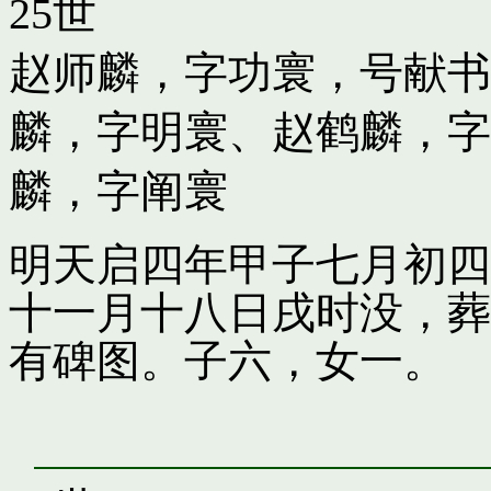
25世
赵师麟，字功寰，号献书
麟，字明寰
、
赵鹤麟，字
麟，字阐寰
明天启四年甲子七月初四
十一月十八日戌时没，葬
有碑图。子六，女一。