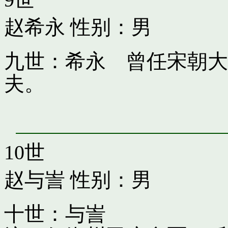
赵希永
性别：男
九世：希永 曾任宋朝大
夫。
10世
赵与訔
性别：男
十世：与訔