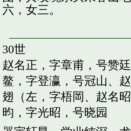
六，女三。
30世
赵名正，字章甫，号赞廷
鳌，字登瀛，号冠山
、
赵
翅（左，字梧岡
、
赵名昭
昀，字光昭，号晓园