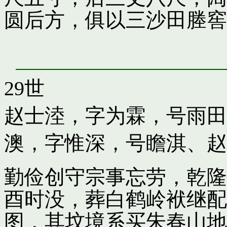
圆后方，俱以三沙田塍窖
29世
赵士淕，字为霖，号雨田
澳，字惟深，号瞻淇
、
赵
勤俭创守宗事忘劳，乾隆
酉时没，葬白鹤岭袱继配
图，其坟境系买朱春山地