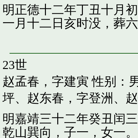
明正德十二年丁丑十月初
一月十二日亥时没，葬六
23世
赵孟春，字建寅
性别：男
坪
、
赵东春，字登洲
、
赵
明嘉靖三十二年癸丑闰三
乾山巽向，子一，女一。