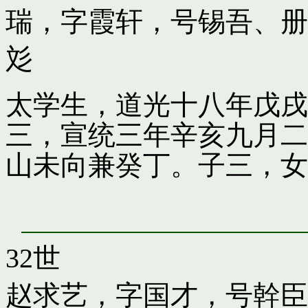
瑞，字霞轩，号锡吾、册
彣
太学生，道光十八年戊戌
三，宣统三年辛亥九月二
山未向兼癸丁。子三，女
32世
赵求艺，字国才，号幹臣