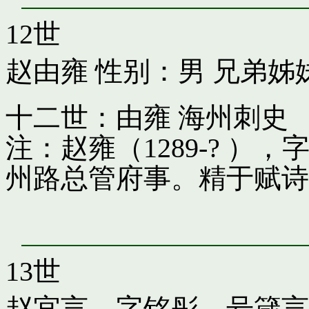
12世
赵由雍
性别：男 兄弟姊
十二世：由雍 海州刺史
注：赵雍（1289-? 
州路总管府事。精于赋诗
13世
赵宜言，字铭彤，号箴言