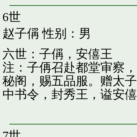
6世
赵子偁
性别：男
六世：子偁，安僖王
注：子侢召赴都堂审察，
秘阁，赐五品服。赠太子
中书令，封秀王，谥安僖
7世