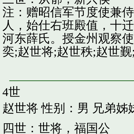
注：赠昭信军节度使兼侍
人，始仕右班殿值，十迁
河东薛氏。授金州观察使
奕;赵世将;赵世秩;赵世觐;
4世
赵世将
性别：男 兄弟姊
四世：世将，福国公