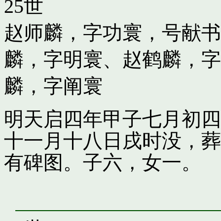
25世
赵师麟，字功寰，号献书
麟，字明寰
、
赵鹤麟，字
麟，字阐寰
明天启四年甲子七月初四
十一月十八日戌时没，葬
有碑图。子六，女一。