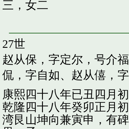
三，女二
27世
赵从保，字定尔，号介福
侃，字自如
、
赵从僖，字
康熙四十八年已丑四月初
乾隆四十八年癸卯正月初
湾艮山坤向兼寅申，有碑