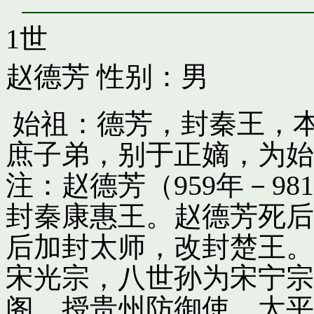
1世
赵德芳
性别：男
始祖：德芳，封秦王，
庶子弟，别于正嫡，为始
注：赵德芳（959年－9
封秦康惠王。赵德芳死后
后加封太师，改封楚王。
宋光宗，八世孙为宋宁宗
阁，授贵州防御使。太平