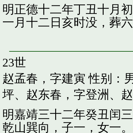
明正德十二年丁丑十月初
一月十二日亥时没，葬六
23世
赵孟春，字建寅
性别：男
坪
、
赵东春，字登洲
、
赵
明嘉靖三十二年癸丑闰三
乾山巽向，子一，女一。