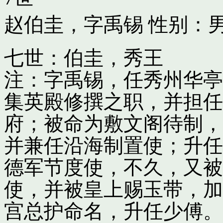
赵伯圭，字禹锡
性别：男
七世：伯圭，秀王
注：字禹锡，任秀州华亭
集英殿修撰之职，并担任
府；被命为敷文阁待制，
并兼任沿海制置使；升任
德军节度使，不久，又被
使，并被皇上赐玉带，加
宫总护命名，升任少傅。