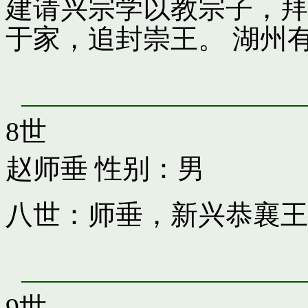
建请兴宗学以教宗子，拜
于家，追封崇王。 湖州
8世
赵师垂
性别：男
八世：师垂，新兴恭襄王
9世