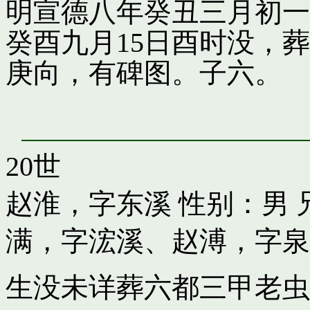
明宣德八年癸丑三月初一
癸酉九月15日酉时没，
庚向，有碑图。子六。
20世
赵淮，字东溪
性别：男 
满，字浤溪
、
赵溥，字泉
生没未详葬六都三甲老虫