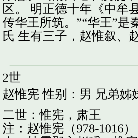
区。 明正德十年《中牟
传华王所筑。”“华王”
氏 生有三子，赵惟叙、
2世
赵惟宪
性别：男 兄弟姊
二世：惟宪，肃王
注：赵惟宪（978-10