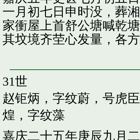
一月初七日申时没，葬湘
家衝屋上首舒公塘喊乾塘
其坟境齐茔心发量，各方
31世
赵钜炳，字纹蔚，号虎臣
煌，字纹藻
嘉庆二十五年庚辰九月二