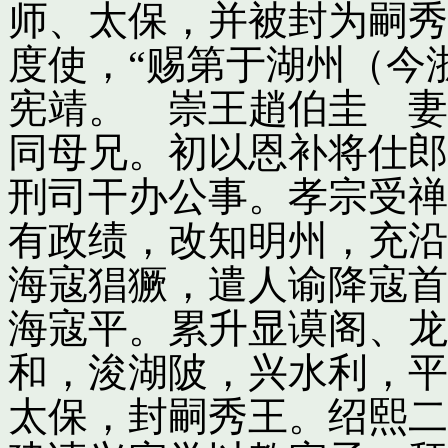
师、太保，并被封为嗣秀
度使，“赐第于湖州（今
宪靖。 崇王趙伯圭 妻
同母兄。初以恩补将仕郎
刑司干办公事。孝宗受禅
有政绩，改知明州，充沿
海寇猖獗，遣人谕降寇首
海寇平。累升显谟阁、龙
和，浚湖陂，兴水利，平
太保，封嗣秀王。绍熙二