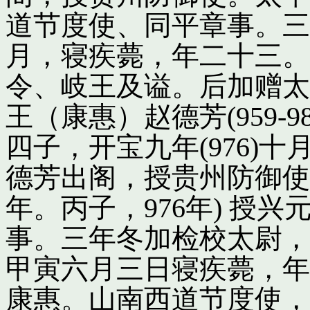
道节度使、同平章事。三
月，寝疾薨，年二十三。
令、岐王及谥。后加赠太
王（康惠）赵德芳(959-
四子，开宝九年(976)
德芳出阁，授贵州防御使
年。丙子，976年) 授
事。三年冬加检校太尉，
甲寅六月三日寝疾薨，年
康惠。山南西道节度使，