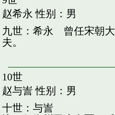
赵希永
性别：男
九世：希永 曾任宋朝大
夫。
10世
赵与訔
性别：男
十世：与訔