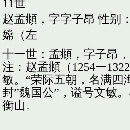
11世
赵孟頫，字字子昂
性别：
嫦（左
十一世：孟頫，字子昂，
注：赵孟頫（1254一13
敏。“荣际五朝，名满四
封”魏国公”，谥号文敏
衡山。