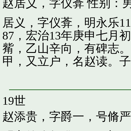
赵居义，字仪葊
性别：男
居义，字仪葊，明永乐1
87，宏治13年庚申七
觜，乙山辛向，有碑志。
甲，又立户，名赵读。子
19世
赵添贵，字爵一，号脩严