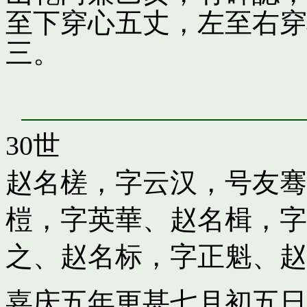
至下穿心五丈，左至右穿
三。
30世
赵名槎，字云汉，号友骞
榿，字英華
、
赵名楫，字
之
、
赵名标，字正魁
、
赵
嘉庆五年更甚七月初五日