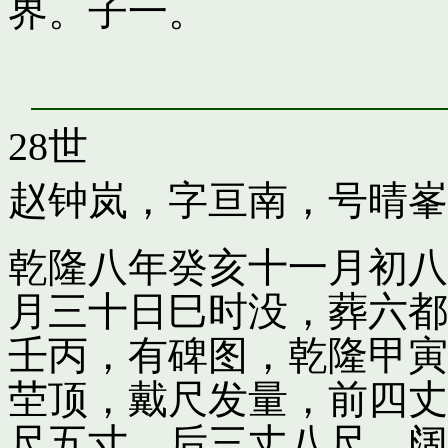
界。子一。
28世
赵钟岚，字亘南，号晴峯
乾隆八年癸亥十一月初八
月三十日巳时没，葬六都
壬丙，有碑图，乾隆甲寅
茔顶，戴尺发量，前四丈
尺五寸，后三丈八尺，阔