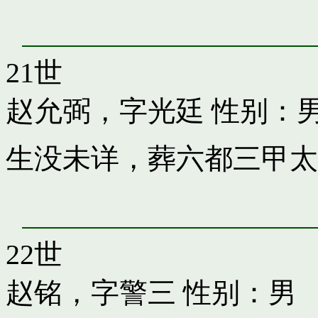
21世
赵允弼，字光廷
性别：
生没未详，葬六都三甲太
22世
赵铭，字警三
性别：男