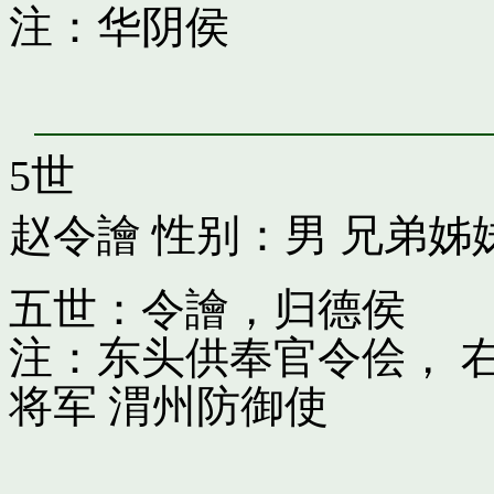
注：华阴侯
5世
赵令譮
性别：男 兄弟姊
五世：令譮，归德侯
注：东头供奉官令侩， 
将军 渭州防御使