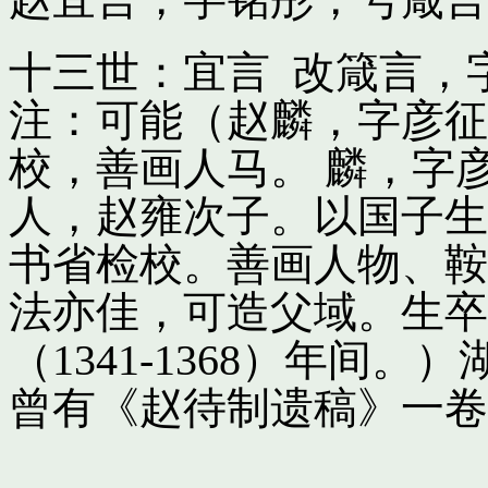
十三世：宜言 改箴言，
注：可能（赵麟，字彦征
校，善画人马。 麟，字
人，赵雍次子。以国子生
书省检校。善画人物、鞍
法亦佳，可造父域。生卒
（1341-1368）年间
曾有《赵待制遗稿》一卷