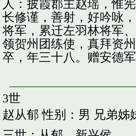
人：披霞郡主赵瑶，惟宪
长修谨，善射，好吟咏，
将军，累迁左羽林将军、
领贺州团练使，真拜资州
卒，年三十八。赠安德军
3世
赵从郁
性别：男 兄弟姊
三世：从郁，新兴侯