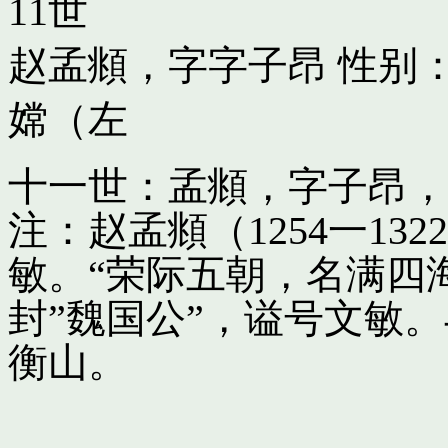
11世
赵孟頫，字字子昂
性别：
嫦（左
十一世：孟頫，字子昂，
注：赵孟頫（1254一13
敏。“荣际五朝，名满四
封”魏国公”，谥号文敏
衡山。