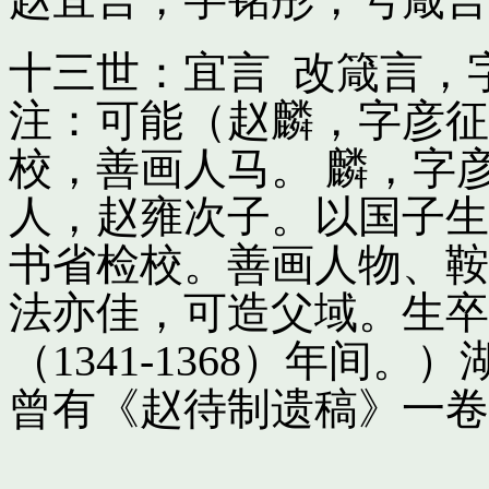
十三世：宜言 改箴言，
注：可能（赵麟，字彦征
校，善画人马。 麟，字
人，赵雍次子。以国子生
书省检校。善画人物、鞍
法亦佳，可造父域。生卒
（1341-1368）年间
曾有《赵待制遗稿》一卷