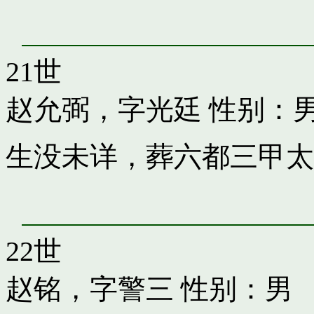
21世
赵允弼，字光廷
性别：
生没未详，葬六都三甲太
22世
赵铭，字警三
性别：男