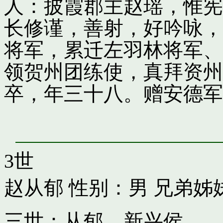
人：披霞郡主赵瑶，惟宪
长修谨，善射，好吟咏，
将军，累迁左羽林将军、
领贺州团练使，真拜资州
卒，年三十八。赠安德军
3世
赵从郁
性别：男 兄弟姊
三世：从郁，新兴侯