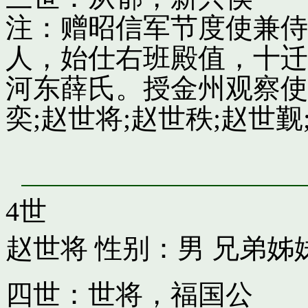
注：赠昭信军节度使兼侍
人，始仕右班殿值，十迁
河东薛氏。授金州观察使
奕;赵世将;赵世秩;赵世觐;
4世
赵世将
性别：男 兄弟姊
四世：世将，福国公