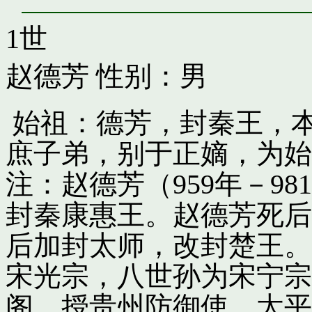
1世
赵德芳
性别：男
始祖：德芳，封秦王，
庶子弟，别于正嫡，为始
注：赵德芳（959年－9
封秦康惠王。赵德芳死后
后加封太师，改封楚王。
宋光宗，八世孙为宋宁宗
阁，授贵州防御使。太平