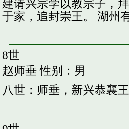
建请兴宗学以教宗子，拜
于家，追封崇王。 湖州
8世
赵师垂
性别：男
八世：师垂，新兴恭襄王
9世