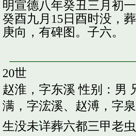
明宣德八年癸丑三月初一
癸酉九月15日酉时没，
庚向，有碑图。子六。
20世
赵淮，字东溪
性别：男 
满，字浤溪
、
赵溥，字泉
生没未详葬六都三甲老虫