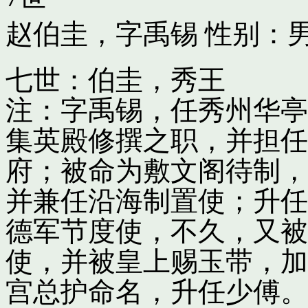
赵伯圭，字禹锡
性别：男
七世：伯圭，秀王
注：字禹锡，任秀州华亭
集英殿修撰之职，并担任
府；被命为敷文阁待制，
并兼任沿海制置使；升任
德军节度使，不久，又被
使，并被皇上赐玉带，加
宫总护命名，升任少傅。