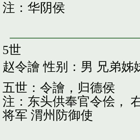
注：华阴侯
5世
赵令譮
性别：男 兄弟姊
五世：令譮，归德侯
注：东头供奉官令侩， 
将军 渭州防御使