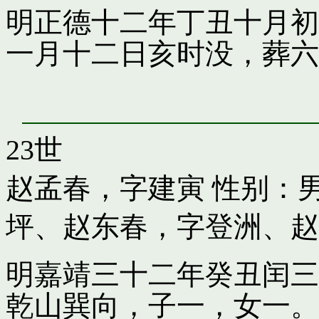
明正德十二年丁丑十月初
一月十二日亥时没，葬六
23世
赵孟春，字建寅
性别：男
坪
、
赵东春，字登洲
、
赵
明嘉靖三十二年癸丑闰三
乾山巽向，子一，女一。