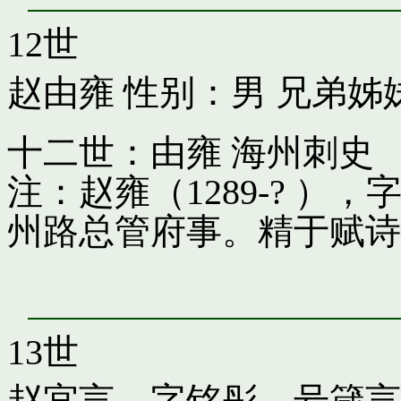
12世
赵由雍
性别：男 兄弟姊
十二世：由雍 海州刺史
注：赵雍（1289-? 
州路总管府事。精于赋诗
13世
赵宜言，字铭彤，号箴言