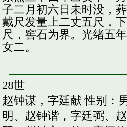
子二月初六日未时没，葬
戴尺发量上二丈五尺，下
尺，窖石为界。光绪五年
女二。
28世
赵钟谋，字廷献
性别：男
明
、
赵钟谐，字廷弼
、
赵