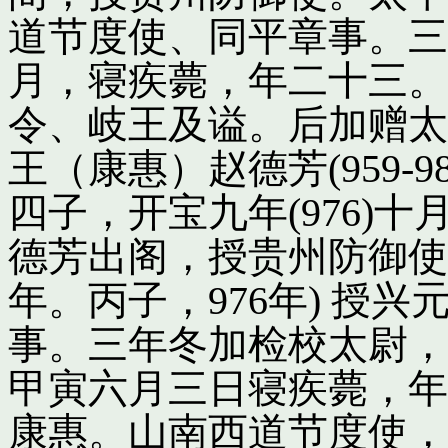
道节度使、同平章事。三
月，寝疾薨，年二十三。
令、岐王及谥。后加赠太
王（康惠）赵德芳(959-
四子，开宝九年(976)
德芳出阁，授贵州防御使
年。丙子，976年) 授
事。三年冬加检校太尉，
甲寅六月三日寝疾薨，年
康惠。山南西道节度使，