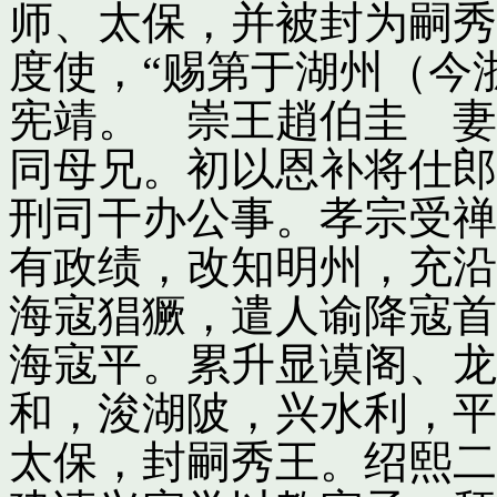
师、太保，并被封为嗣秀
度使，“赐第于湖州（今
宪靖。 崇王趙伯圭 妻
同母兄。初以恩补将仕郎
刑司干办公事。孝宗受禅
有政绩，改知明州，充沿
海寇猖獗，遣人谕降寇首
海寇平。累升显谟阁、龙
和，浚湖陂，兴水利，平
太保，封嗣秀王。绍熙二