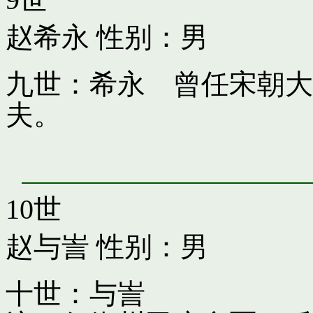
赵希永
性别：男
九世：希永 曾任宋朝大
夫。
10世
赵与訔
性别：男
十世：与訔