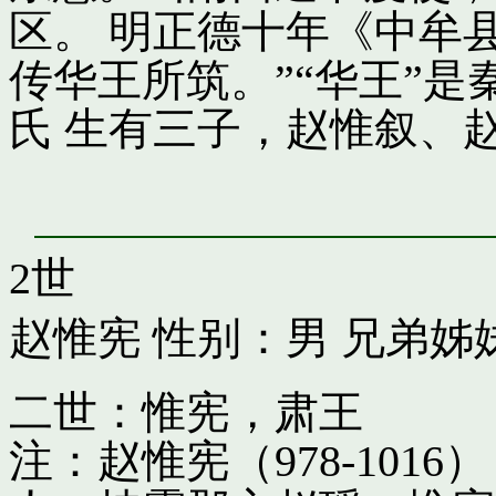
区。 明正德十年《中牟
传华王所筑。”“华王”
氏 生有三子，赵惟叙、
2世
赵惟宪
性别：男 兄弟姊
二世：惟宪，肃王
注：赵惟宪（978-10