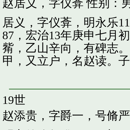
赵居义，字仪葊
性别：男
居义，字仪葊，明永乐1
87，宏治13年庚申七
觜，乙山辛向，有碑志。
甲，又立户，名赵读。子
19世
赵添贵，字爵一，号脩严