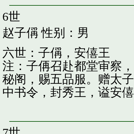
6世
赵子偁
性别：男
六世：子偁，安僖王
注：子侢召赴都堂审察，
秘阁，赐五品服。赠太子
中书令，封秀王，谥安僖
7世