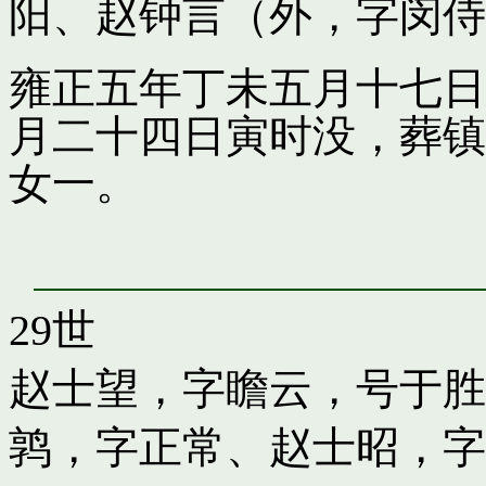
阳
、
赵钟言（外，字闵侍
雍正五年丁未五月十七日
月二十四日寅时没，葬镇
女一。
29世
赵士望，字瞻云，号于胜
鹑，字正常
、
赵士昭，字