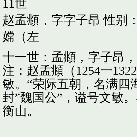
11世
赵孟頫，字字子昂
性别：
嫦（左
十一世：孟頫，字子昂，
注：赵孟頫（1254一13
敏。“荣际五朝，名满四
封”魏国公”，谥号文敏
衡山。