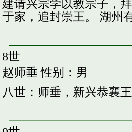
建请兴宗学以教宗子，拜
于家，追封崇王。 湖州
8世
赵师垂
性别：男
八世：师垂，新兴恭襄王
9世