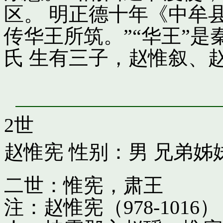
区。 明正德十年《中牟
传华王所筑。”“华王”
氏 生有三子，赵惟叙、
2世
赵惟宪
性别：男 兄弟姊
二世：惟宪，肃王
注：赵惟宪（978-10