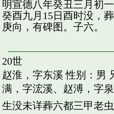
明宣德八年癸丑三月初一
癸酉九月15日酉时没，
庚向，有碑图。子六。
20世
赵淮，字东溪
性别：男 
满，字浤溪
、
赵溥，字泉
生没未详葬六都三甲老虫