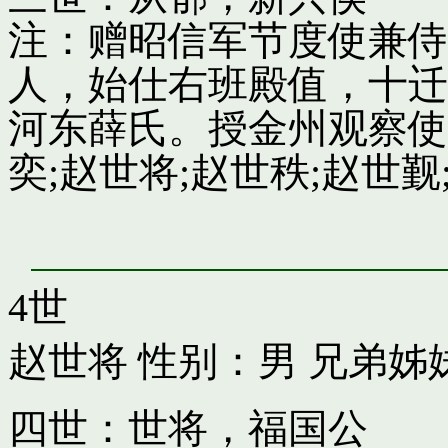
注：赠昭信军节度使兼侍
人，始仕右班殿值，十迁
河东薛氏。授金州观察使
奕;赵世将;赵世秩;赵世觐;
4世
赵世将
性别：男 兄弟姊
四世：世将，福国公