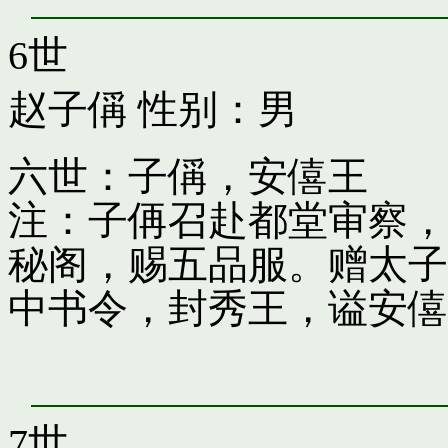
6世
赵子偁
性别：男
六世：子偁，安僖王
注：子侢召赴都堂审察，
秘阁，赐五品服。赠太子
中书令，封秀王，谥安僖
7世