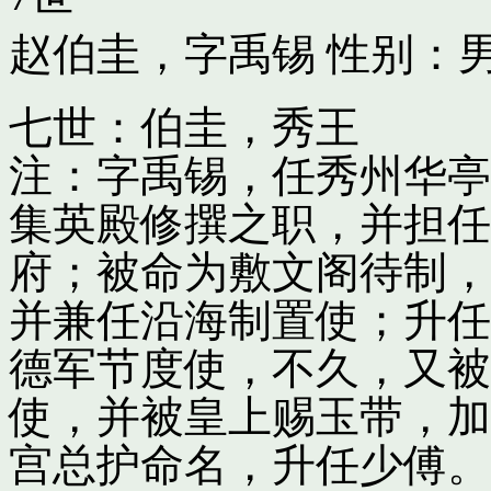
赵伯圭，字禹锡
性别：男
七世：伯圭，秀王
注：字禹锡，任秀州华亭
集英殿修撰之职，并担任
府；被命为敷文阁待制，
并兼任沿海制置使；升任
德军节度使，不久，又被
使，并被皇上赐玉带，加
宫总护命名，升任少傅。