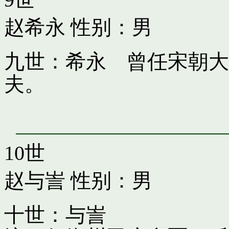
赵希永
性别：男
九世：希永 曾任宋朝大
夫。
10世
赵与訔
性别：男
十世：与訔