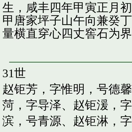
生，咸丰四年甲寅正月初
甲唐家坪子山午向兼癸丁
量横直穿心四丈窖石为界
31世
赵钜芳，字惟明，号德馨
菏，字导泽
、
赵钜湲，字
滨，号青源
、
赵钜淋，字