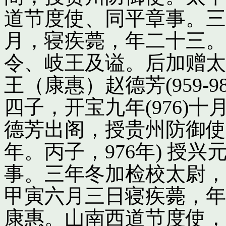
道节度使、同平章事。三
月，寝疾薨，年二十三。
令、岐王及谥。后加赠太
王（康惠）赵德芳(959-
四子，开宝九年(976)
德芳出阁，授贵州防御使
年。丙子，976年) 授
事。三年冬加检校太尉，
甲寅六月三日寝疾薨，年
康惠。山南西道节度使，