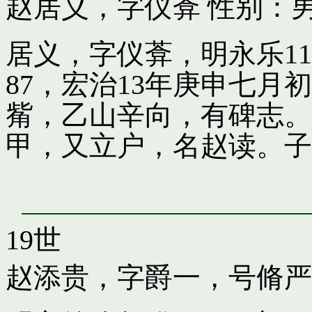
赵居义，字仪葊
性别：男
居义，字仪葊，明永乐1
87，宏治13年庚申七
觜，乙山辛向，有碑志。
甲，又立户，名赵读。子
19世
赵添贵，字爵一，号脩严