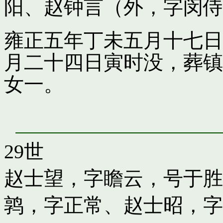
阳
、
赵钟言（外，字闵侍
雍正五年丁未五月十七日
月二十四日寅时没，葬镇
女一。
29世
赵士望，字瞻云，号于胜
鹑，字正常
、
赵士昭，字