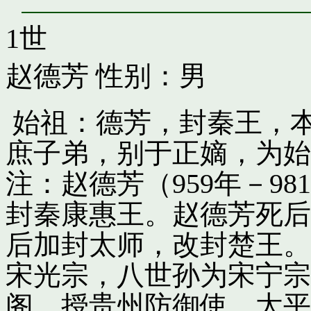
1世
赵德芳
性别：男
始祖：德芳，封秦王，
庶子弟，别于正嫡，为始
注：赵德芳（959年－9
封秦康惠王。赵德芳死后
后加封太师，改封楚王。
宋光宗，八世孙为宋宁宗
阁，授贵州防御使。太平