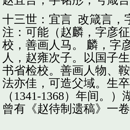
十三世：宜言 改箴言，
注：可能（赵麟，字彦征
校，善画人马。 麟，字
人，赵雍次子。以国子生
书省检校。善画人物、鞍
法亦佳，可造父域。生卒
（1341-1368）年间
曾有《赵待制遗稿》一卷