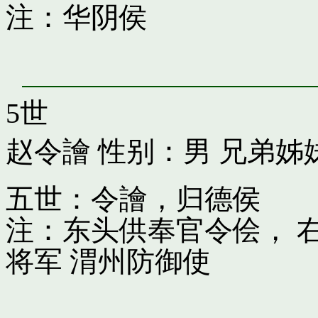
注：华阴侯
5世
赵令譮
性别：男 兄弟姊
五世：令譮，归德侯
注：东头供奉官令侩， 
将军 渭州防御使