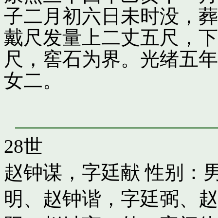
子二月初六日未时没，葬
戴尺发量上二丈五尺，下
尺，窖石为界。光绪五年
女二。
28世
赵钟谋，字廷献
性别：男
明
、
赵钟谐，字廷弼
、
赵