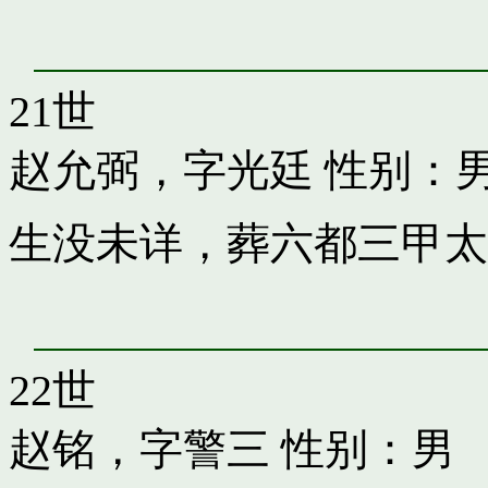
21世
赵允弼，字光廷
性别：
生没未详，葬六都三甲太
22世
赵铭，字警三
性别：男