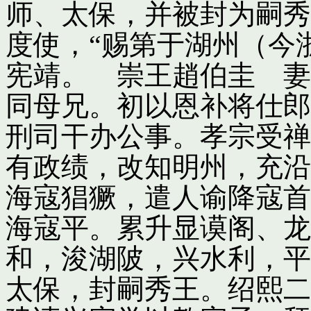
师、太保，并被封为嗣秀
度使，“赐第于湖州（今
宪靖。 崇王趙伯圭 妻
同母兄。初以恩补将仕郎
刑司干办公事。孝宗受禅
有政绩，改知明州，充沿
海寇猖獗，遣人谕降寇首
海寇平。累升显谟阁、龙
和，浚湖陂，兴水利，平
太保，封嗣秀王。绍熙二