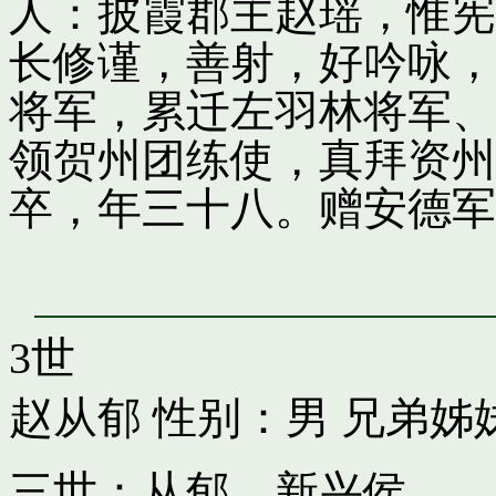
人：披霞郡主赵瑶，惟宪
长修谨，善射，好吟咏，
将军，累迁左羽林将军、
领贺州团练使，真拜资州
卒，年三十八。赠安德军
3世
赵从郁
性别：男 兄弟姊
三世：从郁，新兴侯