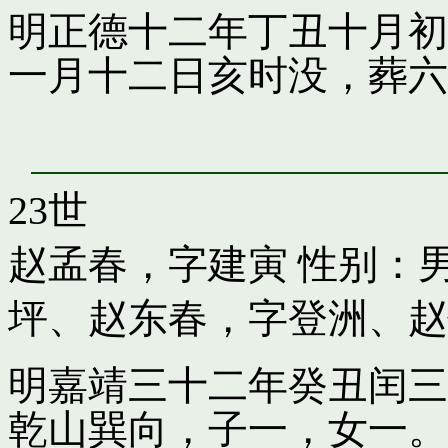
明正德十二年丁丑十月初
一月十二日亥时没，葬六
23世
赵孟春，字建寅
性别：男
坪
、
赵东春，字登洲
、
赵
明嘉靖三十二年癸丑闰三
乾山巽向，子一，女一。