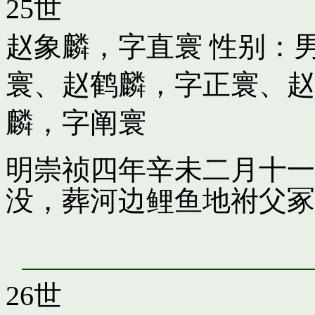
25世
赵象麟，字直寰
性别：男
寰
、
赵鹤麟，字正寰
、
赵
麟，字阐寰
明崇祯四年辛未二月十一
没，葬河边鲤鱼地祔父冢
26世