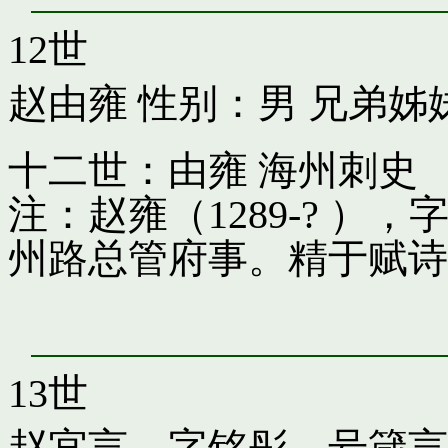
12世
赵由雍
性别：男 兄弟姊
十二世：由雍 海州刺史
注：赵雍（1289-? 
州路总管府事。精于赋诗
13世
赵宜言，字铭彤，号箴言