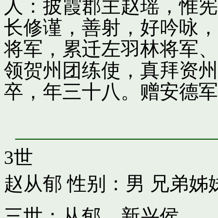
人：披霞郡主赵瑶，惟宪
长修谨，善射，好吟咏，
将军，累迁左羽林将军、
领贺州团练使，真拜资州
卒，年三十八。赠安德军
3世
赵从郁
性别：男 兄弟姊
三世：从郁，新兴侯