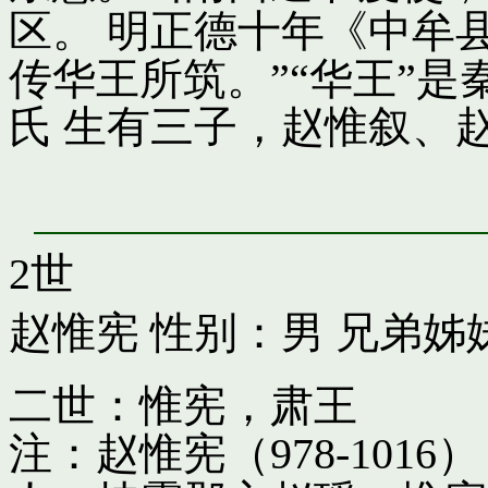
区。 明正德十年《中牟
传华王所筑。”“华王”
氏 生有三子，赵惟叙、
2世
赵惟宪
性别：男 兄弟姊
二世：惟宪，肃王
注：赵惟宪（978-10