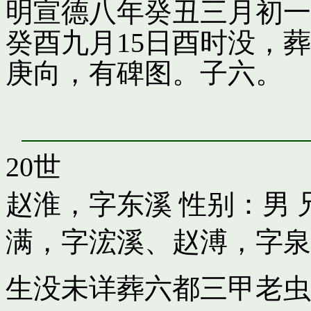
明宣德八年癸丑三月初一
癸酉九月15日酉时没，
庚向，有碑图。子六。
20世
赵淮，字东溪
性别：男 
满，字浤溪
、
赵溥，字泉
生没未详葬六都三甲老虫