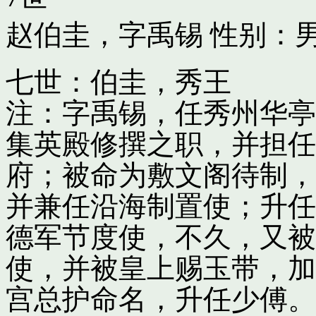
赵伯圭，字禹锡
性别：男
七世：伯圭，秀王
注：字禹锡，任秀州华亭
集英殿修撰之职，并担任
府；被命为敷文阁待制，
并兼任沿海制置使；升任
德军节度使，不久，又被
使，并被皇上赐玉带，加
宫总护命名，升任少傅。