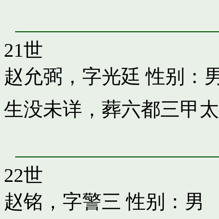
21世
赵允弼，字光廷
性别：
生没未详，葬六都三甲太
22世
赵铭，字警三
性别：男