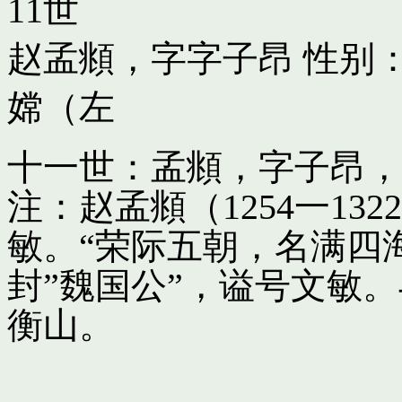
11世
赵孟頫，字字子昂
性别：
嫦（左
十一世：孟頫，字子昂，
注：赵孟頫（1254一13
敏。“荣际五朝，名满四
封”魏国公”，谥号文敏
衡山。