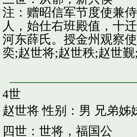
注：赠昭信军节度使兼侍
人，始仕右班殿值，十迁
河东薛氏。授金州观察使
奕;赵世将;赵世秩;赵世觐;
4世
赵世将
性别：男 兄弟姊
四世：世将，福国公