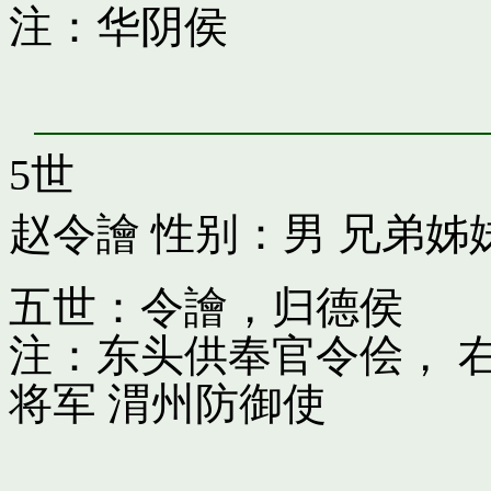
注：华阴侯
5世
赵令譮
性别：男 兄弟姊
五世：令譮，归德侯
注：东头供奉官令侩， 
将军 渭州防御使