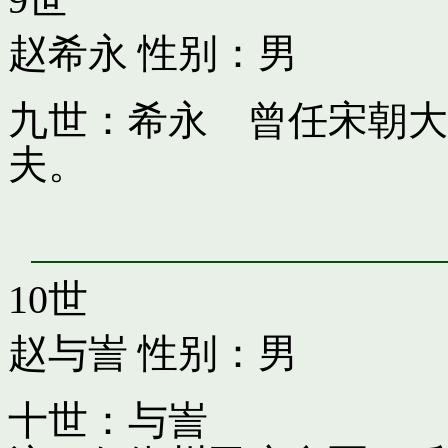
赵希永
性别：男
九世：希永 曾任宋朝大
夫。
10世
赵与訔
性别：男
十世：与訔