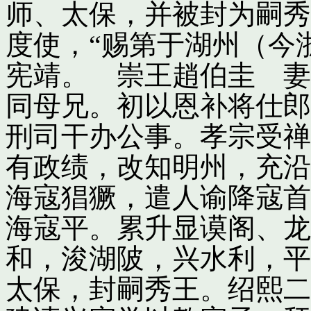
师、太保，并被封为嗣秀
度使，“赐第于湖州（今
宪靖。 崇王趙伯圭 妻
同母兄。初以恩补将仕郎
刑司干办公事。孝宗受禅
有政绩，改知明州，充沿
海寇猖獗，遣人谕降寇首
海寇平。累升显谟阁、龙
和，浚湖陂，兴水利，平
太保，封嗣秀王。绍熙二