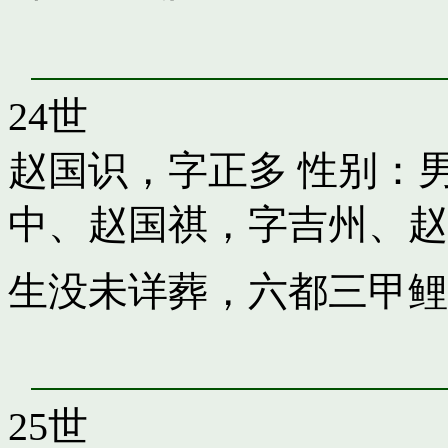
24世
赵国识，字正多
性别：男
中
、
赵国祺，字吉州
、
赵
生没未详葬，六都三甲鲤
25世