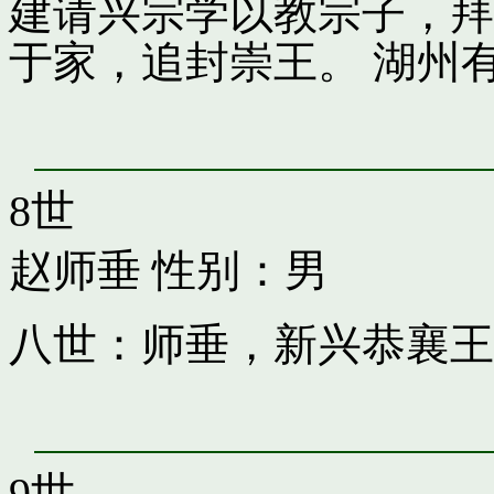
建请兴宗学以教宗子，拜
于家，追封崇王。 湖州
8世
赵师垂
性别：男
八世：师垂，新兴恭襄王
9世