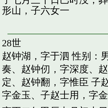
子七月三十日巳时没，葬
形山，子六女一
28世
赵钟湖，字于泗
性别：男
奏
、
赵钟仞，字深度
、
赵
定
、
赵钟翻，字惟臣
子
字金玉
、子
赵士用，字金