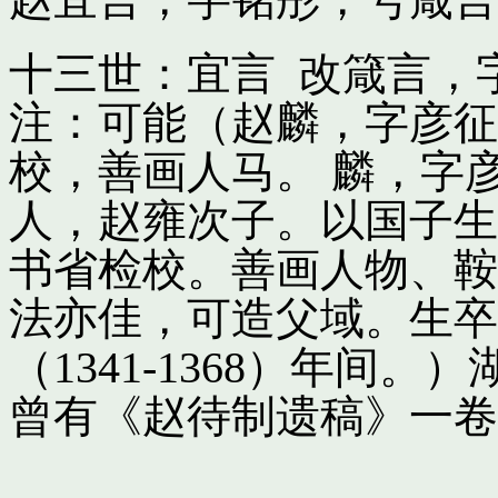
十三世：宜言 改箴言，
注：可能（赵麟，字彦征
校，善画人马。 麟，字
人，赵雍次子。以国子生
书省检校。善画人物、鞍
法亦佳，可造父域。生卒
（1341-1368）年间
曾有《赵待制遗稿》一卷