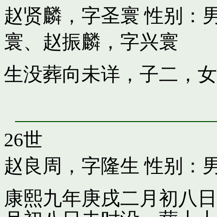
赵贤麟，字圣寰
性别：男
寰
、
赵振麟，字兴寰
生没葬向未详，子二，女
26世
赵良周，字隆生
性别：男
康熙九年庚戌二月初八日