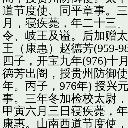
道节度使、同平章事。三
月，寝疾薨，年二十三。
令、岐王及谥。后加赠太
王（康惠）赵德芳(959-
四子，开宝九年(976)
德芳出阁，授贵州防御使
年。丙子，976年) 授
事。三年冬加检校太尉，
甲寅六月三日寝疾薨，年
康惠。山南西道节度使，