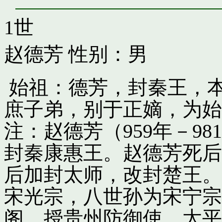
1世
赵德芳
性别：男
始祖：德芳，封秦王，
庶子弟，别于正嫡，为始
注：赵德芳（959年－9
封秦康惠王。赵德芳死后
后加封太师，改封楚王。
宋光宗，八世孙为宋宁宗
阁，授贵州防御使。太平