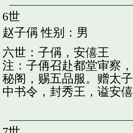
6世
赵子偁
性别：男
六世：子偁，安僖王
注：子侢召赴都堂审察，
秘阁，赐五品服。赠太子
中书令，封秀王，谥安僖
7世