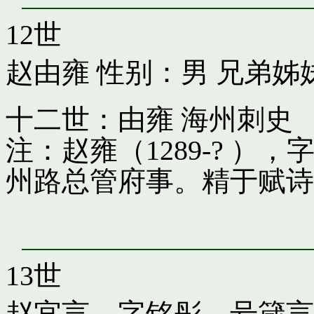
12世
赵由雍
性别：男 兄弟姊
十二世：由雍 海州刺史
注：赵雍（1289-? 
州路总管府事。精于赋诗
13世
赵宜言，字铭彤，号箴言