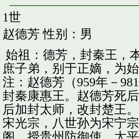
1世
赵德芳
性别：男
始祖：德芳，封秦王，
庶子弟，别于正嫡，为始
注：赵德芳（959年－9
封秦康惠王。赵德芳死后
后加封太师，改封楚王。
宋光宗，八世孙为宋宁宗
阁，授贵州防御使。太平