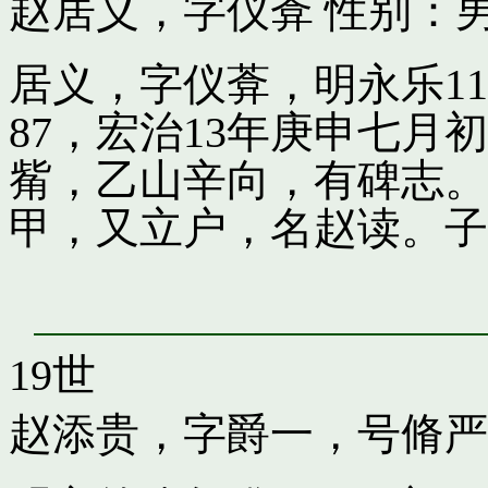
赵居义，字仪葊
性别：男
居义，字仪葊，明永乐1
87，宏治13年庚申七
觜，乙山辛向，有碑志。
甲，又立户，名赵读。子
19世
赵添贵，字爵一，号脩严