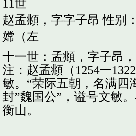
11世
赵孟頫，字字子昂
性别：
嫦（左
十一世：孟頫，字子昂，
注：赵孟頫（1254一13
敏。“荣际五朝，名满四
封”魏国公”，谥号文敏
衡山。