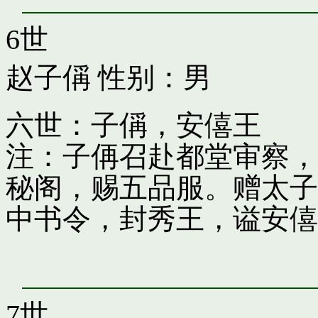
6世
赵子偁
性别：男
六世：子偁，安僖王
注：子侢召赴都堂审察，
秘阁，赐五品服。赠太子
中书令，封秀王，谥安僖
7世