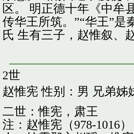
区。 明正德十年《中牟
传华王所筑。”“华王”
氏 生有三子，赵惟叙、
2世
赵惟宪
性别：男 兄弟姊
二世：惟宪，肃王
注：赵惟宪（978-10