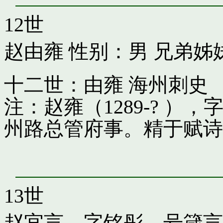
12世
赵由雍
性别：男 兄弟姊
十二世：由雍 海州刺史
注：赵雍（1289-? 
州路总管府事。精于赋诗
13世
赵宜言，字铭彤，号箴言