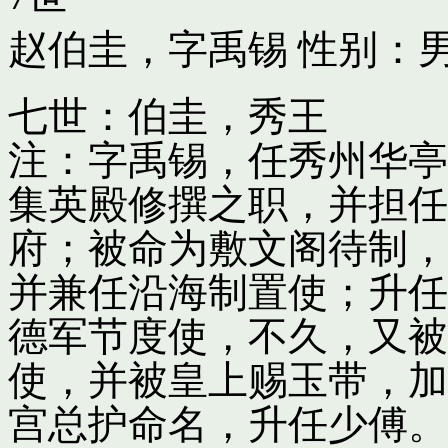
赵伯圭，字禹锡
性别：男
七世：伯圭，秀王
注：字禹锡，任秀州华亭
集英殿修撰之职，并担任
府；被命为敷文阁待制，
并兼任沿海制置使；升任
德军节度使，不久，又被
使，并被皇上赐玉带，加
宫总护命名，升任少傅。