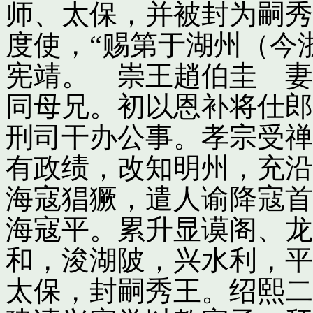
师、太保，并被封为嗣秀
度使，“赐第于湖州（今
宪靖。 崇王趙伯圭 妻
同母兄。初以恩补将仕郎
刑司干办公事。孝宗受禅
有政绩，改知明州，充沿
海寇猖獗，遣人谕降寇首
海寇平。累升显谟阁、龙
和，浚湖陂，兴水利，平
太保，封嗣秀王。绍熙二