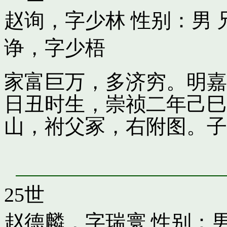
赵询，字少林
性别：男 
诤，字少梧
家富巨万，多济穷。明嘉
日丑时生，崇祯二年己巳
山，祔父冢，右附图。子
25世
赵德麟，字瑞寰
性别：男