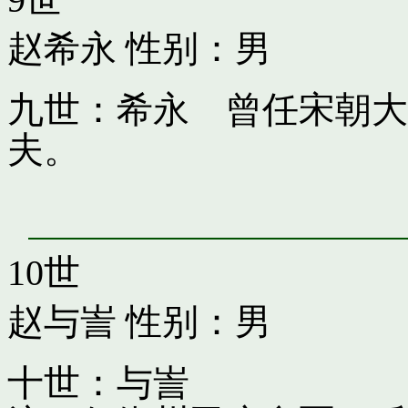
赵希永
性别：男
九世：希永 曾任宋朝大
夫。
10世
赵与訔
性别：男
十世：与訔