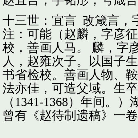
十三世：宜言 改箴言，
注：可能（赵麟，字彦征
校，善画人马。 麟，字
人，赵雍次子。以国子生
书省检校。善画人物、鞍
法亦佳，可造父域。生卒
（1341-1368）年间
曾有《赵待制遗稿》一卷