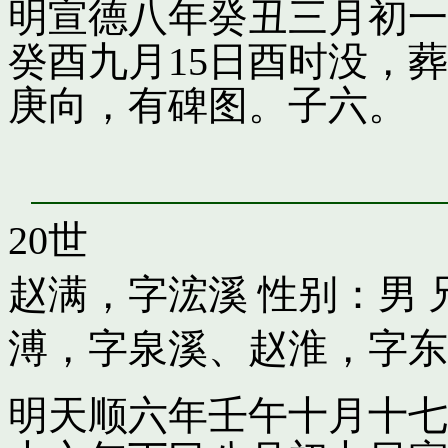
明宣德八年癸丑三月初一
癸酉九月15日酉时没，
庚向，有碑图。子六。
20世
赵满，字浤溪
性别：男 
溥，字泉溪
、
赵淮，字东
明天顺六年壬午十月十七