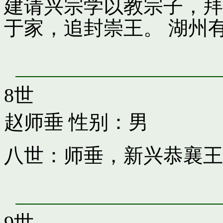
建请兴宗学以教宗子，拜
于家，追封崇王。 湖州
8世
赵师垂
性别：男
八世：师垂，新兴恭襄王
9世