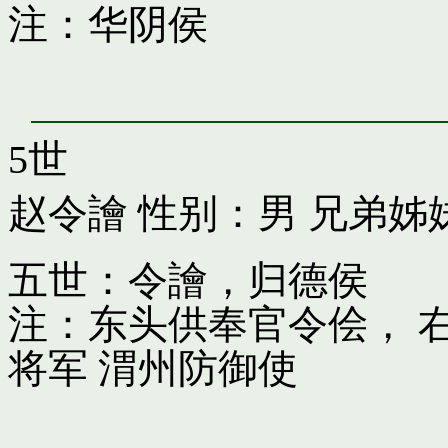
注：华阴侯
5世
赵令譮
性别：男 兄弟姊
五世：令譮，归德侯
注：东头供奉官令侩， 
将军 渭州防御使