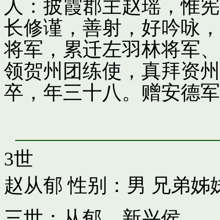
人：披霞郡主赵瑶，惟宪
长修谨，善射，好吟咏，
将军，累迁左羽林将军、
领贺州团练使，真拜资州
卒，年三十八。赠安德军
3世
赵从郁
性别：男 兄弟姊
三世：从郁，新兴侯