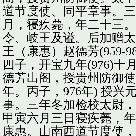
道节度使、同平章事。三
月，寝疾薨，年二十三。
令、岐王及谥。后加赠太
王（康惠）赵德芳(959-
四子，开宝九年(976)
德芳出阁，授贵州防御使
年。丙子，976年) 授
事。三年冬加检校太尉，
甲寅六月三日寝疾薨，年
康惠。山南西道节度使，