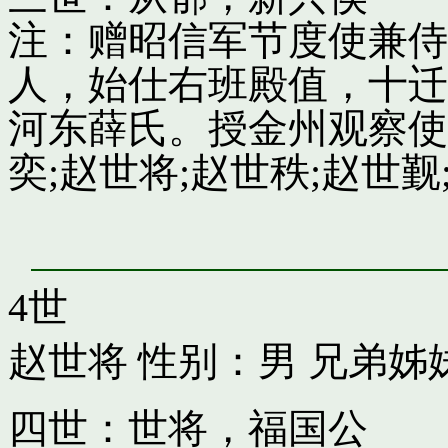
注：赠昭信军节度使兼侍
人，始仕右班殿值，十迁
河东薛氏。授金州观察使
奕;赵世将;赵世秩;赵世觐;
4世
赵世将
性别：男 兄弟姊
四世：世将，福国公