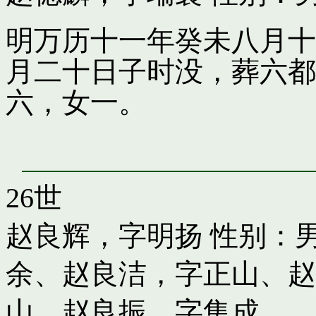
明万历十一年癸未八月十
月二十日子时没，葬六都
六，女一。
26世
赵良辉，字明扬
性别：男
余
、
赵良洁，字正山
、
赵
山
、
赵良振，字集成