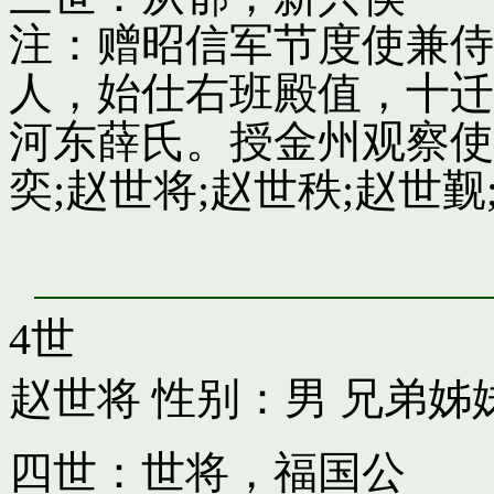
注：赠昭信军节度使兼侍
人，始仕右班殿值，十迁
河东薛氏。授金州观察使
奕;赵世将;赵世秩;赵世觐;
4世
赵世将
性别：男 兄弟姊
四世：世将，福国公