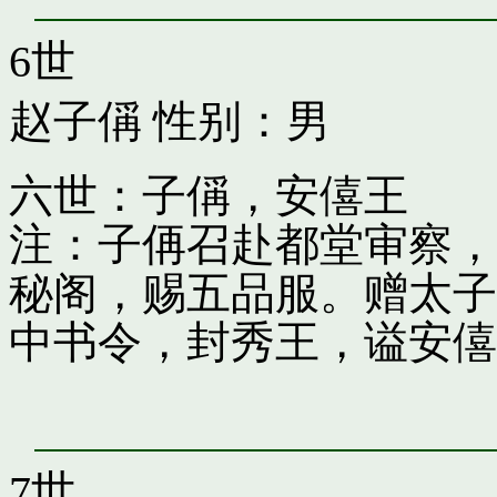
6世
赵子偁
性别：男
六世：子偁，安僖王
注：子侢召赴都堂审察，
秘阁，赐五品服。赠太子
中书令，封秀王，谥安僖
7世