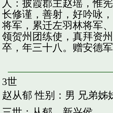
人：披霞郡主赵瑶，惟宪
长修谨，善射，好吟咏，
将军，累迁左羽林将军、
领贺州团练使，真拜资州
卒，年三十八。赠安德军
3世
赵从郁
性别：男 兄弟姊
三世：从郁，新兴侯