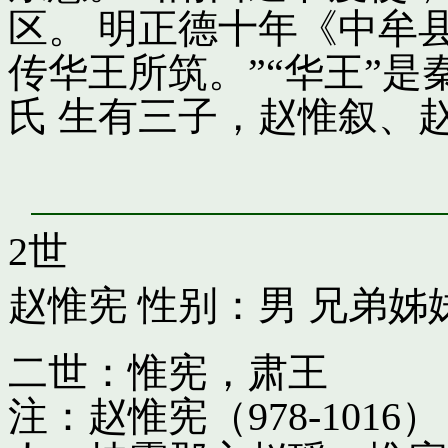
区。 明正德十年《中牟
传华王所筑。”“华王”
氏 生有三子，赵惟叙、
2世
赵惟宪
性别：男 兄弟姊
二世：惟宪，肃王
注：赵惟宪（978-10