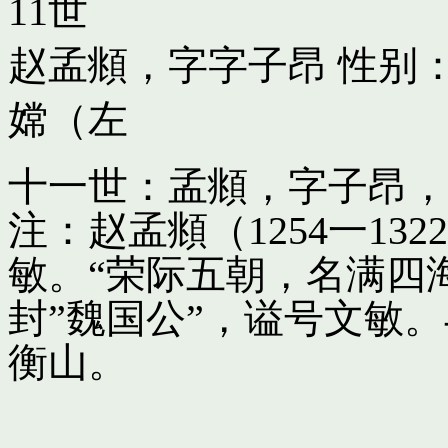
11世
赵孟頫，字字子昂
性别：
嫦（左
十一世：孟頫，字子昂，
注：赵孟頫（1254一13
敏。“荣际五朝，名满四
封”魏国公”，谥号文敏
衡山。