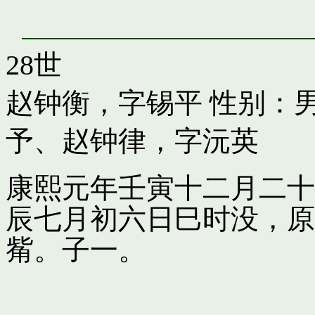
28世
赵钟衡，字锡平
性别：男
予
、
赵钟律，字沅英
康熙元年壬寅十二月二十
辰七月初六日巳时没，原
觜。子一。