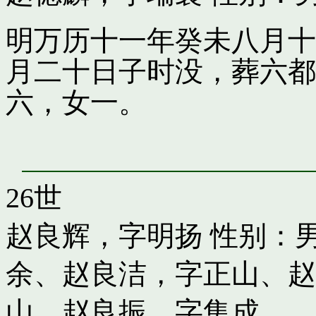
明万历十一年癸未八月十
月二十日子时没，葬六都
六，女一。
26世
赵良辉，字明扬
性别：男
余
、
赵良洁，字正山
、
赵
山
、
赵良振，字集成