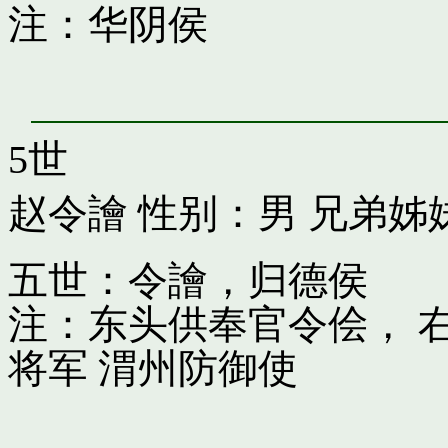
注：华阴侯
5世
赵令譮
性别：男 兄弟姊
五世：令譮，归德侯
注：东头供奉官令侩， 
将军 渭州防御使