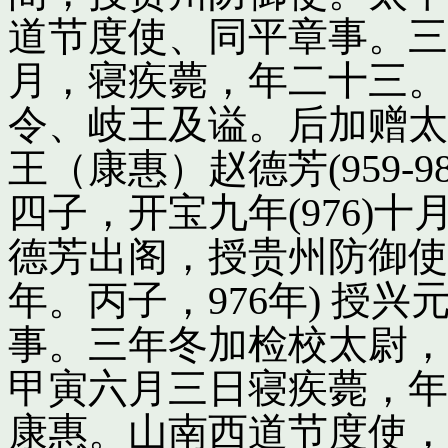
道节度使、同平章事。三
月，寝疾薨，年二十三。
令、岐王及谥。后加赠太
王（康惠）赵德芳(959-
四子，开宝九年(976)
德芳出阁，授贵州防御使
年。丙子，976年) 授
事。三年冬加检校太尉，
甲寅六月三日寝疾薨，年
康惠。山南西道节度使，