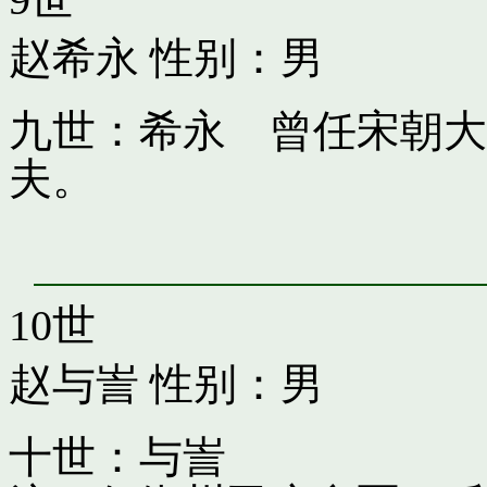
赵希永
性别：男
九世：希永 曾任宋朝大
夫。
10世
赵与訔
性别：男
十世：与訔