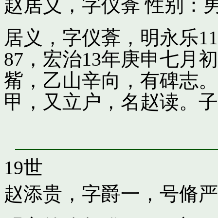
赵居义，字仪葊
性别：男
居义，字仪葊，明永乐1
87，宏治13年庚申七
觜，乙山辛向，有碑志。
甲，又立户，名赵读。子
19世
赵添贵，字爵一，号脩严