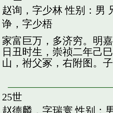
赵询，字少林
性别：男 
诤，字少梧
家富巨万，多济穷。明嘉
日丑时生，崇祯二年己巳
山，祔父冢，右附图。子
25世
赵德麟，字瑞寰
性别：男