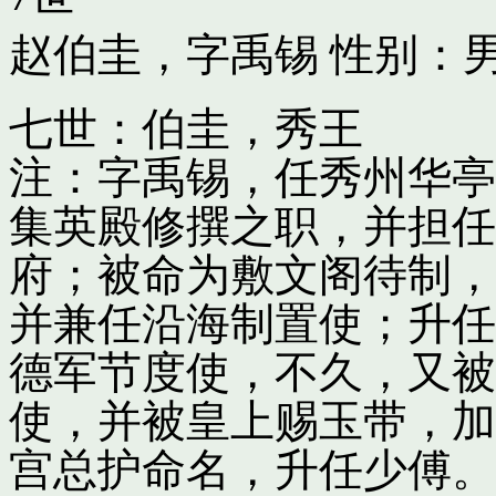
赵伯圭，字禹锡
性别：男
七世：伯圭，秀王
注：字禹锡，任秀州华亭
集英殿修撰之职，并担任
府；被命为敷文阁待制，
并兼任沿海制置使；升任
德军节度使，不久，又被
使，并被皇上赐玉带，加
宫总护命名，升任少傅。