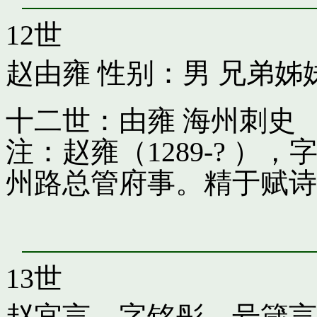
12世
赵由雍
性别：男 兄弟姊
十二世：由雍 海州刺史
注：赵雍（1289-? 
州路总管府事。精于赋诗
13世
赵宜言，字铭彤，号箴言