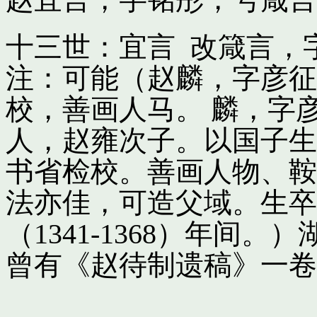
十三世：宜言 改箴言，
注：可能（赵麟，字彦征
校，善画人马。 麟，字
人，赵雍次子。以国子生
书省检校。善画人物、鞍
法亦佳，可造父域。生卒
（1341-1368）年间
曾有《赵待制遗稿》一卷