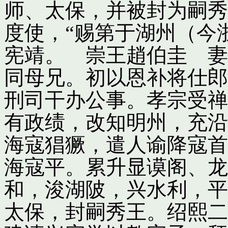
师、太保，并被封为嗣秀
度使，“赐第于湖州（今
宪靖。 崇王趙伯圭 妻
同母兄。初以恩补将仕郎
刑司干办公事。孝宗受禅
有政绩，改知明州，充沿
海寇猖獗，遣人谕降寇首
海寇平。累升显谟阁、龙
和，浚湖陂，兴水利，平
太保，封嗣秀王。绍熙二