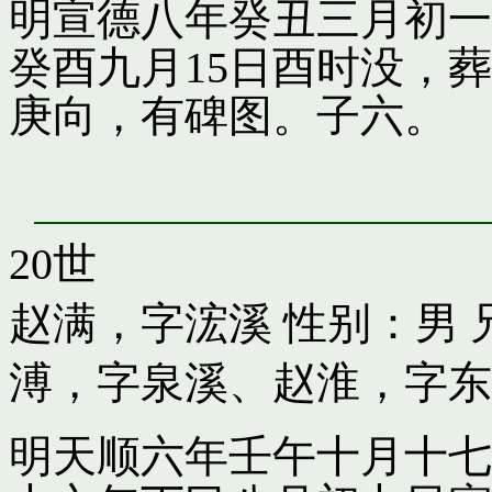
明宣德八年癸丑三月初一
癸酉九月15日酉时没，
庚向，有碑图。子六。
20世
赵满，字浤溪
性别：男 
溥，字泉溪
、
赵淮，字东
明天顺六年壬午十月十七