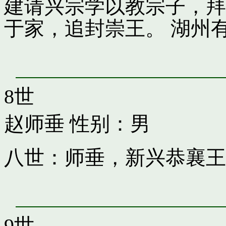
建请兴宗学以教宗子，拜
于家，追封崇王。 湖州
8世
赵师垂
性别：男
八世：师垂，新兴恭襄王
9世