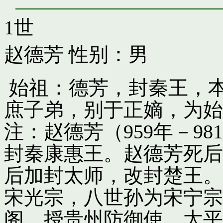
1世
赵德芳
性别：男
始祖：德芳，封秦王，
庶子弟，别于正嫡，为始
注：赵德芳（959年－9
封秦康惠王。赵德芳死后
后加封太师，改封楚王。
宋光宗，八世孙为宋宁宗
阁，授贵州防御使。太平