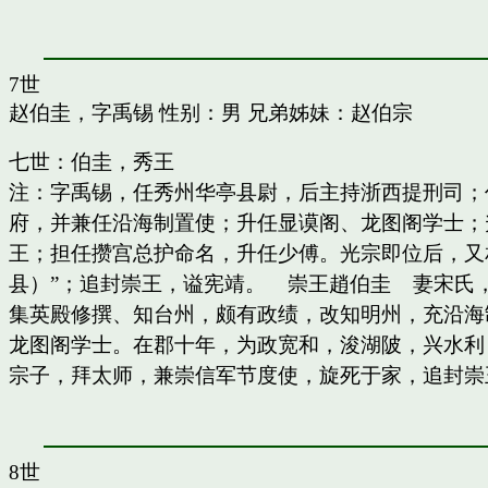
7世
赵伯圭，字禹锡
性别：男 兄弟姊妹：
赵伯宗
七世：伯圭，秀王
注：字禹锡，任秀州华亭县尉，后主持浙西提刑司；
府，并兼任沿海制置使；升任显谟阁、龙图阁学士；
王；担任攒宫总护命名，升任少傅。光宗即位后，又
县）”；追封崇王，谥宪靖。 崇王趙伯圭 妻宋氏
集英殿修撰、知台州，颇有政绩，改知明州，充沿海
龙图阁学士。在郡十年，为政宽和，浚湖陂，兴水利
宗子，拜太师，兼崇信军节度使，旋死于家，追封崇
8世