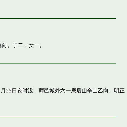
巽向。子二，女一。
申八月25日亥时没，葬邑城外六一庵后山辛山乙向。明正