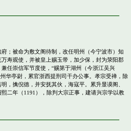
知府；被命为敷文阁待制，改任明州（今宁波市）知
充万寿观使，并被皇上赐玉带，加少保，封为荥阳郡
兼任崇信军节度使，“赐第于湖州（今浙江吴兴
秀州华亭尉，累官浙西提刑司干办公事。孝宗受禅，除
葛明，擒倪德，并安抚其伙，海寇平。累升显谟阁、
二年（1191），除判大宗正事，建请兴宗学以教