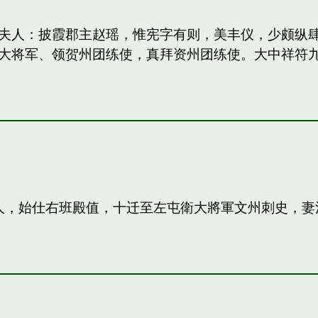
妻：和夫人：披霞郡主赵瑶，惟宪字有则，美丰仪，少颇
大将军、领贺州团练使，真拜资州团练使。大中祥符
夫人，始仕右班殿值，十迁至左屯衛大將軍文州刺史，妻