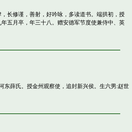
纵肆，长修谨，善射，好吟咏，多读道书。端拱初，授
九年五月卒，年三十八。赠安德军节度使兼侍中、英
河东薛氏。授金州观察使，追封新兴侯。生六男:赵世