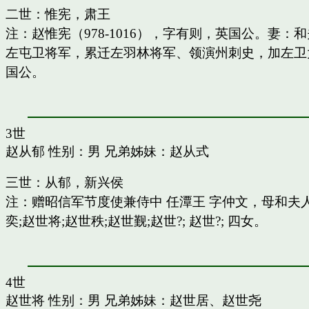
二世：惟宪，肃王
注：赵惟宪（978-1016），字有则，英国公。
左屯卫将军，累迁左羽林将军、领演州刺史，加左卫
国公。
3世
赵从郁
性别：男 兄弟姊妹：
赵从式
三世：从郁，新兴侯
注：赠昭信军节度使兼侍中 任潭王 字仲文，母和
奕;赵世将;赵世秩;赵世觐;赵世?; 赵世?; 四女。
4世
赵世将
性别：男 兄弟姊妹：
赵世居
、
赵世尧