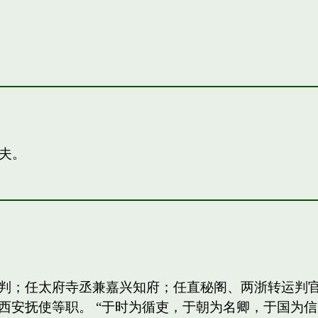
夫。
判；任太府寺丞兼嘉兴知府；任直秘阁、两浙转运判
西安抚使等职。 “于时为循吏，于朝为名卿，于国为信