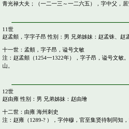
青光禄大夫；（一二一三～一二六五），字中父，居
11世
赵孟頫，字字子昂
性别：男 兄弟姊妹：
赵孟铢
、
赵
十一世：孟頫，字子昂，谥号文敏
注：赵孟頫（1254一1322年），字子昂，谥号文
山。
12世
赵由雍
性别：男 兄弟姊妹：
赵由璯
十二世：由雍 海州刺史
注：赵雍（1289-? ），字仲穆，官至集贤待制同