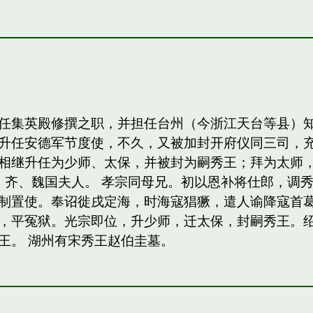
任集英殿修撰之职，并担任台州（今浙江天台等县）
升任安德军节度使，不久，又被加封开府仪同三司，
相继升任为少师、太保，并被封为嗣秀王；拜为太师，
，齐、魏国夫人。 孝宗同母兄。初以恩补将仕郎，调
制置使。奉诏徙戌定海，时海寇猖獗，遣人谕降寇首
，平冤狱。光宗即位，升少师，迁太保，封嗣秀王。绍熙
王。 湖州有宋秀王赵伯圭墓。