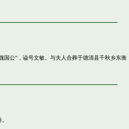
封”魏国公”，谥号文敏。与夫人合葬于德清县千秋乡东衡
卷。