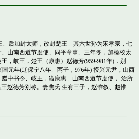
岐王。后加封太师，改封楚王。其六世孙为宋孝宗，七
尹、山南西道节度使、同平章事。三年冬，加检校太
王，楚王（康惠）赵德芳(959-981年)，别
国元年(辽保宁八年。丙子，976年) 授兴元尹，山西
赠中书令、岐王，谥康惠。山南西道节度使， 治所
惠王赵德芳别称。妻焦氏 生有三子，赵惟叙、赵惟