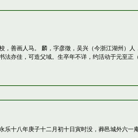
校，善画人马。 麟，字彦徵，吴兴（今浙江湖州）人
法亦佳，可造父域。生卒年不详，约活动于元至正（13
永乐十八年庚子十二月初十日寅时没，葬邑城外六一