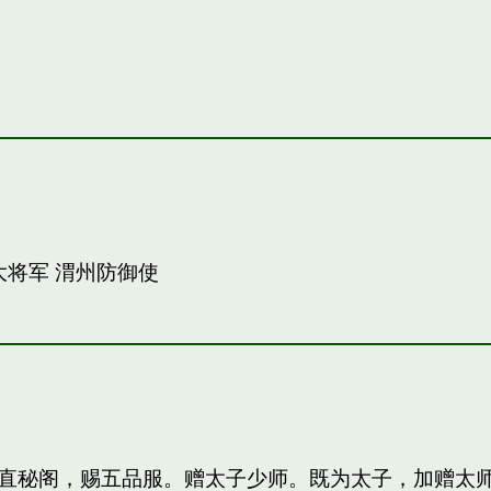
大将军 渭州防御使
直秘阁，赐五品服。赠太子少师。既为太子，加赠太