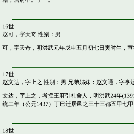
16世
赵可，字天奇
性别：男
可，字天奇，明洪武元年戊申五月初七日寅时生，宣
17世
赵文达，字上之
性别：男 兄弟姊妹：
赵文通，字亨
文达，字上之，考授王府引礼舍人，明洪武24年(13
统二年（公元1437）丁巳迁居邑之三十三都五甲七
18世