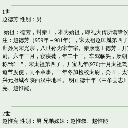
1世
赵德芳
性别：男
始祖：德芳，封秦王，本为始祖，即礼大传所谓诸
注：赵德芳（959年－981年），宋太祖赵匡胤第
世孙为宋光宗，八世孙为宋宁宗。秦康惠王德芳，开
尉。六年三月，寝疾薨，年二十三。车驾临哭，废朝五
称“华王”，宋太祖第四子，开宝九年(976)十月太
道节度使，同平章事。三年冬加检校太尉，癸丑，太
兴元府城今陕西汉中地区。 明正德十年《中牟县志》
宪、赵惟能。
2世
赵惟宪
性别：男 兄弟姊妹：
赵惟叙
、
赵惟能