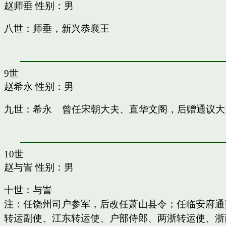
赵师垂
性别：男
八世：师垂，新兴恭襄王
9世
赵希永
性别：男
九世：希永 曾任宋朝大夫、直华文阁，后赠通议大
10世
赵与訔
性别：男
十世：与訔
注：任饶州司户参军，后改任萧山县令；任临安府通
转运副使、江东转运使、户部侍郎、两浙转运使、浙