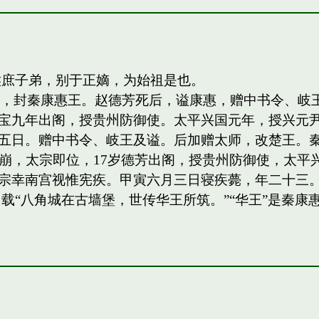
侯庶子弟，别于正嫡，为始祖是也。
四子，封秦康惠王。赵德芳死后，谥康惠，赠中书令、
宝九年出阁，授贵州防御使。太平兴国元年，授兴元
日。赠中书令、岐王及谥。后加赠太师，改楚王。秦王，岐
祖驾崩，太宗即位，17岁德芳出阁，授贵州防御使，太平兴
宗幸南宫视惟宪疾。甲寅六月三日寝疾薨，年二十三。
载“八角城在古墙堡，世传华王所筑。”“华王”是秦康