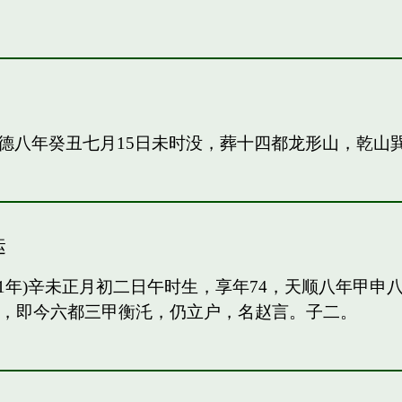
德八年癸丑七月15日未时没，葬十四都龙形山，乾山
运
91年)辛未正月初二日午时生，享年74，天顺八年甲
甲，即今六都三甲衡汑，仍立户，名赵言。子二。