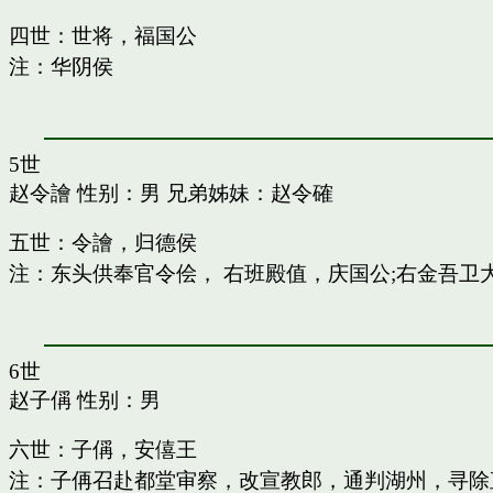
四世：世将，福国公
注：华阴侯
5世
赵令譮
性别：男 兄弟姊妹：
赵令確
五世：令譮，归德侯
注：东头供奉官令侩， 右班殿值，庆国公;右金吾卫
6世
赵子偁
性别：男
六世：子偁，安僖王
注：子侢召赴都堂审察，改宣教郎，通判湖州，寻除