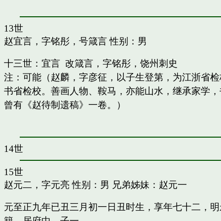
13世
赵宜言，字铭彤，号箴言
性别：男
十三世：宜言 改箴言，字铭彤，饶州刺史
注：可能（赵麟，字彦征，以子生登第，为江浙省检
书省检校。善画人物、鞍马，亦能山水，继承家学，书
曾有《赵待制遗稿》一卷。）
14世
15世
赵元二，字元亮
性别：男 兄弟姊妹：
赵元一
元至正九年已丑三月初一日丑时生，享年七十二，明
籍，居府中。子一。