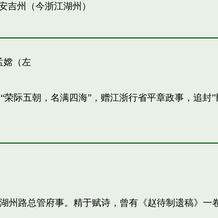
安吉州（今浙江湖州）
孟嫦（左
敏。“荣际五朝，名满四海”，赠江浙行省平章政事，追
知，湖州路总管府事。精于赋诗，曾有《赵待制遗稿》一