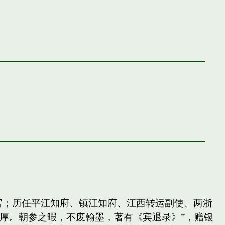
官；历任平江知府、镇江知府、江西转运副使、两浙
厚。朝参之暇，不废翰墨，著有《宾退录》”，赠银