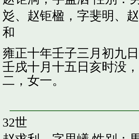
彣
、
赵钜楹，字斐明
、
赵
和
雍正十年壬子三月初九日
壬戌十月十五日亥时没，
二，女一。
32世