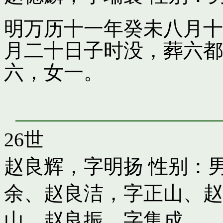
明万历十一年癸未八月十
月二十日子时没，葬六都
六，女一。
26世
赵良辉，字明扬
性别：男
余
、
赵良洁，字正山
、
赵
山
、
赵良振，字集成