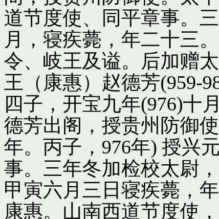
道节度使、同平章事。三
月，寝疾薨，年二十三。
令、岐王及谥。后加赠太
王（康惠）赵德芳(959-
四子，开宝九年(976)
德芳出阁，授贵州防御使
年。丙子，976年) 授
事。三年冬加检校太尉，
甲寅六月三日寝疾薨，年
康惠。山南西道节度使，