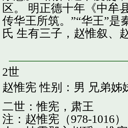
区。 明正德十年《中牟
传华王所筑。”“华王”
氏 生有三子，赵惟叙、
2世
赵惟宪
性别：男 兄弟姊
二世：惟宪，肃王
注：赵惟宪（978-10