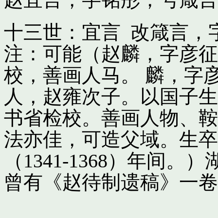
十三世：宜言 改箴言，
注：可能（赵麟，字彦征
校，善画人马。 麟，字
人，赵雍次子。以国子生
书省检校。善画人物、鞍
法亦佳，可造父域。生卒
（1341-1368）年间
曾有《赵待制遗稿》一卷