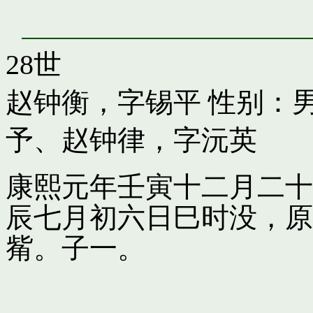
28世
赵钟衡，字锡平
性别：男
予
、
赵钟律，字沅英
康熙元年壬寅十二月二十
辰七月初六日巳时没，原
觜。子一。