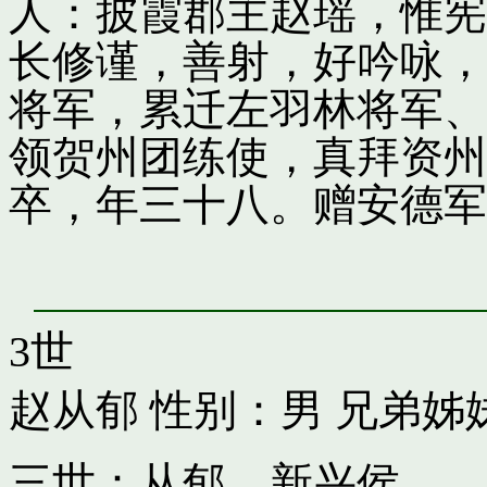
人：披霞郡主赵瑶，惟宪
长修谨，善射，好吟咏，
将军，累迁左羽林将军、
领贺州团练使，真拜资州
卒，年三十八。赠安德军
3世
赵从郁
性别：男 兄弟姊
三世：从郁，新兴侯