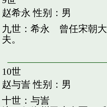
赵希永
性别：男
九世：希永 曾任宋朝大
夫。
10世
赵与訔
性别：男
十世：与訔