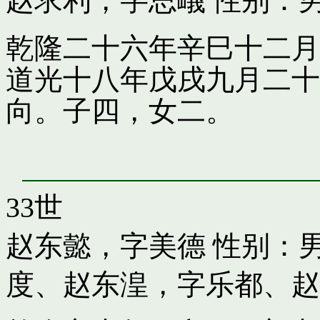
赵求利，字思嶬
性别：男
乾隆二十六年辛巳十二月
道光十八年戊戌九月二十
向。子四，女二。
33世
赵东懿，字美德
性别：男
度
、
赵东湟，字乐都
、
赵