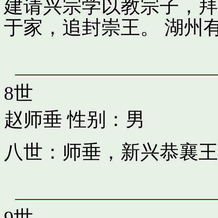
建请兴宗学以教宗子，拜
于家，追封崇王。 湖州
8世
赵师垂
性别：男
八世：师垂，新兴恭襄王
9世