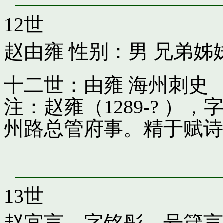
12世
赵由雍
性别：男 兄弟姊
十二世：由雍 海州刺史
注：赵雍（1289-? 
州路总管府事。精于赋诗
13世
赵宜言，字铭彤，号箴言