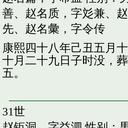
善
、
赵名质，字彣兼
、
赵
先
、
赵名彙，字令传
康熙四十八年己丑五月十
十月二十九日子时没，葬
五。
31世
赵钜洞，字益泗
性别：男