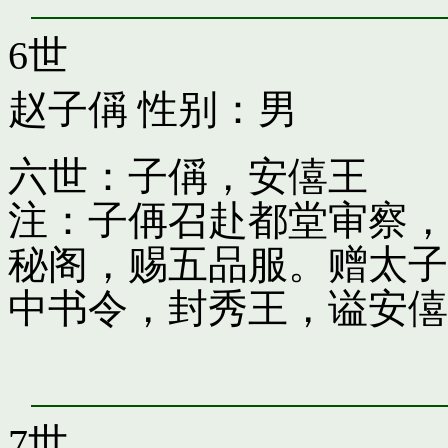
6世
赵子偁
性别：男
六世：子偁，安僖王
注：子侢召赴都堂审察，
秘阁，赐五品服。赠太子
中书令，封秀王，谥安僖
7世