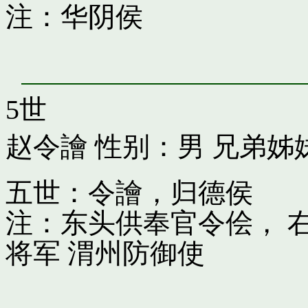
注：华阴侯
5世
赵令譮
性别：男 兄弟姊
五世：令譮，归德侯
注：东头供奉官令侩， 
将军 渭州防御使