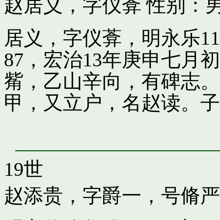
赵居义，字仪葊
性别：男
居义，字仪葊，明永乐1
87，宏治13年庚申七
觜，乙山辛向，有碑志。
甲，又立户，名赵读。子
19世
赵添贵，字爵一，号脩严