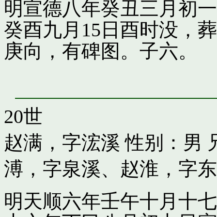
明宣德八年癸丑三月初一
癸酉九月15日酉时没，
庚向，有碑图。子六。
20世
赵满，字浤溪
性别：男 
溥，字泉溪
、
赵淮，字东
明天顺六年壬午十月十七