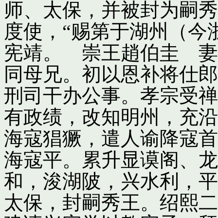
师、太保，并被封为嗣秀
度使，“赐第于湖州（今
宪靖。 崇王趙伯圭 妻
同母兄。初以恩补将仕郎
刑司干办公事。孝宗受禅
有政绩，改知明州，充沿
海寇猖獗，遣人谕降寇首
海寇平。累升显谟阁、龙
和，浚湖陂，兴水利，平
太保，封嗣秀王。绍熙二