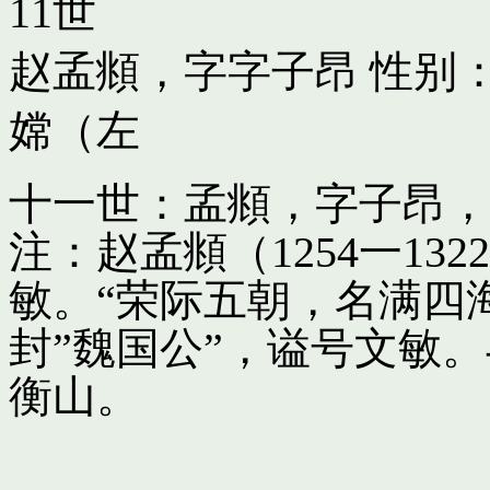
11世
赵孟頫，字字子昂
性别：
嫦（左
十一世：孟頫，字子昂，
注：赵孟頫（1254一13
敏。“荣际五朝，名满四
封”魏国公”，谥号文敏
衡山。