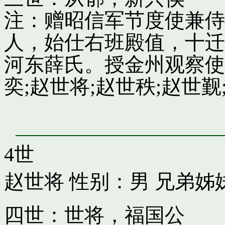
注：赠昭信军节度使兼侍
人，始仕右班殿值，十迁
河东薛氏。授金州观察使
奕;赵世将;赵世秩;赵世觐;
4世
赵世将
性别：男 兄弟姊
四世：世将，福国公