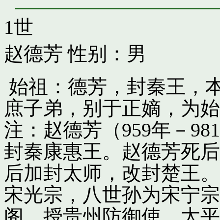
1世
赵德芳
性别：男
始祖：德芳，封秦王，
庶子弟，别于正嫡，为始
注：赵德芳（959年－9
封秦康惠王。赵德芳死后
后加封太师，改封楚王。
宋光宗，八世孙为宋宁宗
阁，授贵州防御使。太平