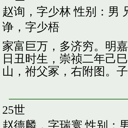
赵询，字少林
性别：男 
诤，字少梧
家富巨万，多济穷。明嘉
日丑时生，崇祯二年己巳
山，祔父冢，右附图。子
25世
赵德麟，字瑞寰
性别：男