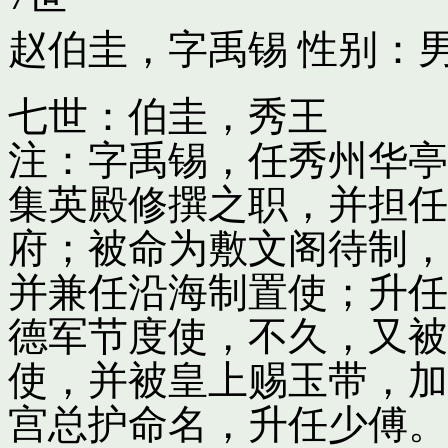
赵伯圭，字禹锡
性别：男
七世：伯圭，秀王
注：字禹锡，任秀州华亭
集英殿修撰之职，并担任
府；被命为敷文阁待制，
并兼任沿海制置使；升任
德军节度使，不久，又被
使，并被皇上赐玉带，加
宫总护命名，升任少傅。