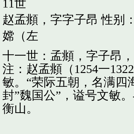
11世
赵孟頫，字字子昂
性别：
嫦（左
十一世：孟頫，字子昂，
注：赵孟頫（1254一13
敏。“荣际五朝，名满四
封”魏国公”，谥号文敏
衡山。