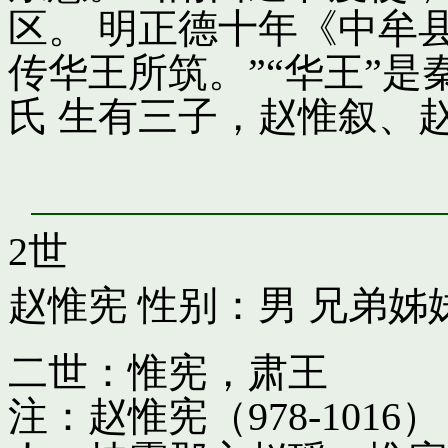
区。 明正德十年《中牟
传华王所筑。”“华王”
氏 生有三子，赵惟叙、
2世
赵惟宪
性别：男 兄弟姊
二世：惟宪，肃王
注：赵惟宪（978-10