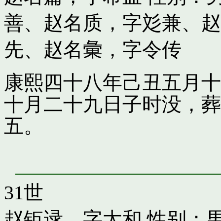
善
、
赵名质，字彣兼
、
赵
先
、
赵名彙，字令传
康熙四十八年己丑五月十
十月二十九日子时没，葬
五。
31世
赵钜逯，字太和
性别：男