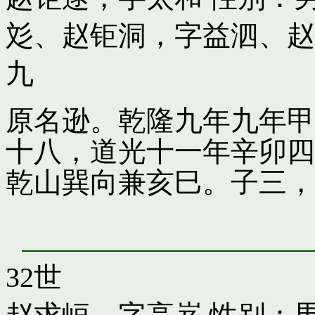
彣
、
赵钜洞，字益泗
、
赵
九
原名逊。乾隆九年九年甲
十八，道光十一年辛卯四
乾山巽向兼亥巳。子三，
32世