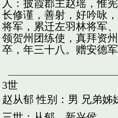
人：披霞郡主赵瑶，惟宪
长修谨，善射，好吟咏，
将军，累迁左羽林将军、
领贺州团练使，真拜资州
卒，年三十八。赠安德军
3世
赵从郁
性别：男 兄弟姊
三世：从郁，新兴侯