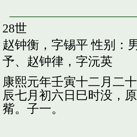
28世
赵钟衡，字锡平
性别：男
予
、
赵钟律，字沅英
康熙元年壬寅十二月二十
辰七月初六日巳时没，原
觜。子一。