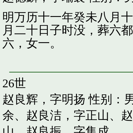
明万历十一年癸未八月十
月二十日子时没，葬六都
六，女一。
26世
赵良辉，字明扬
性别：男
余
、
赵良洁，字正山
、
赵
山
、
赵良振，字集成