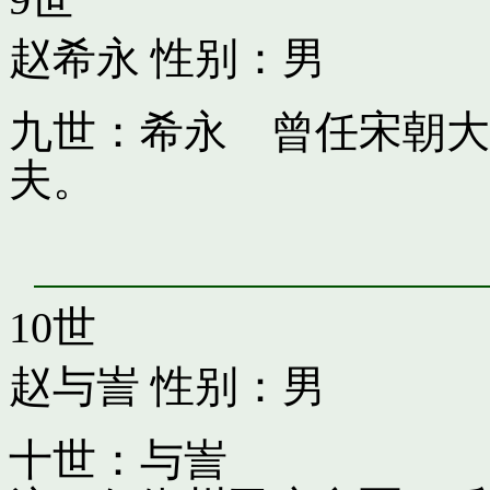
赵希永
性别：男
九世：希永 曾任宋朝大
夫。
10世
赵与訔
性别：男
十世：与訔