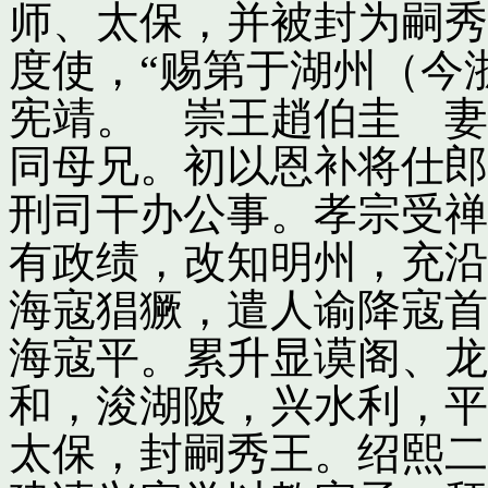
师、太保，并被封为嗣秀
度使，“赐第于湖州（今
宪靖。 崇王趙伯圭 妻
同母兄。初以恩补将仕郎
刑司干办公事。孝宗受禅
有政绩，改知明州，充沿
海寇猖獗，遣人谕降寇首
海寇平。累升显谟阁、龙
和，浚湖陂，兴水利，平
太保，封嗣秀王。绍熙二