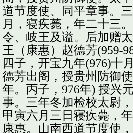
道节度使、同平章事。三
月，寝疾薨，年二十三。
令、岐王及谥。后加赠太
王（康惠）赵德芳(959-
四子，开宝九年(976)
德芳出阁，授贵州防御使
年。丙子，976年) 授
事。三年冬加检校太尉，
甲寅六月三日寝疾薨，年
康惠。山南西道节度使，