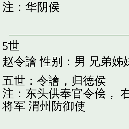
注：华阴侯
5世
赵令譮
性别：男 兄弟姊
五世：令譮，归德侯
注：东头供奉官令侩， 
将军 渭州防御使