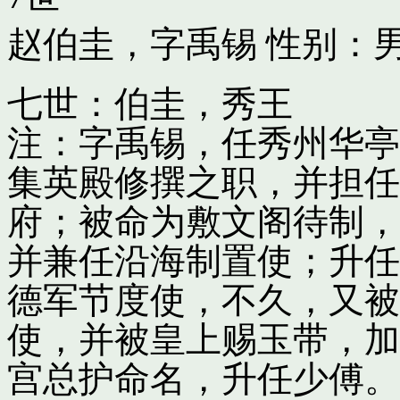
赵伯圭，字禹锡
性别：男
七世：伯圭，秀王
注：字禹锡，任秀州华亭
集英殿修撰之职，并担任
府；被命为敷文阁待制，
并兼任沿海制置使；升任
德军节度使，不久，又被
使，并被皇上赐玉带，加
宫总护命名，升任少傅。