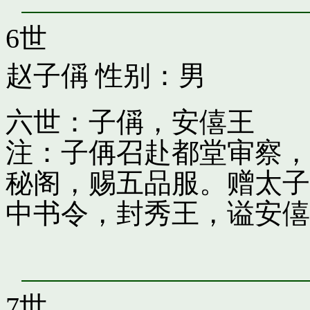
6世
赵子偁
性别：男
六世：子偁，安僖王
注：子侢召赴都堂审察，
秘阁，赐五品服。赠太子
中书令，封秀王，谥安僖
7世