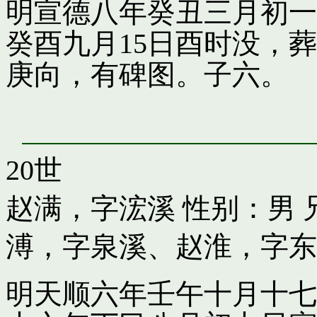
明宣德八年癸丑三月初一
癸酉九月15日酉时没，
庚向，有碑图。子六。
20世
赵满，字浤溪
性别：男 
溥，字泉溪
、
赵淮，字东
明天顺六年壬午十月十七