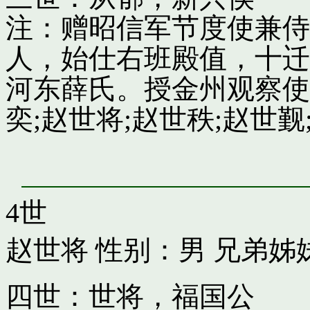
注：赠昭信军节度使兼侍
人，始仕右班殿值，十迁
河东薛氏。授金州观察使
奕;赵世将;赵世秩;赵世觐;
4世
赵世将
性别：男 兄弟姊
四世：世将，福国公