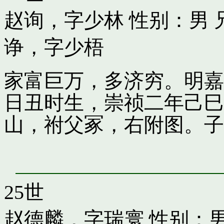
赵询，字少林
性别：男 
诤，字少梧
家富巨万，多济穷。明嘉
日丑时生，崇祯二年己巳
山，祔父冢，右附图。子
25世
赵德麟，字瑞寰
性别：男