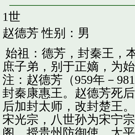
1世
赵德芳
性别：男
始祖：德芳，封秦王，
庶子弟，别于正嫡，为始
注：赵德芳（959年－9
封秦康惠王。赵德芳死后
后加封太师，改封楚王。
宋光宗，八世孙为宋宁宗
阁，授贵州防御使。太平