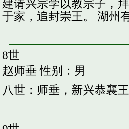
建请兴宗学以教宗子，拜
于家，追封崇王。 湖州
8世
赵师垂
性别：男
八世：师垂，新兴恭襄王
9世