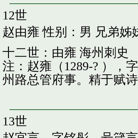
12世
赵由雍
性别：男 兄弟姊
十二世：由雍 海州刺史
注：赵雍（1289-? 
州路总管府事。精于赋诗
13世
赵宜言，字铭彤，号箴言