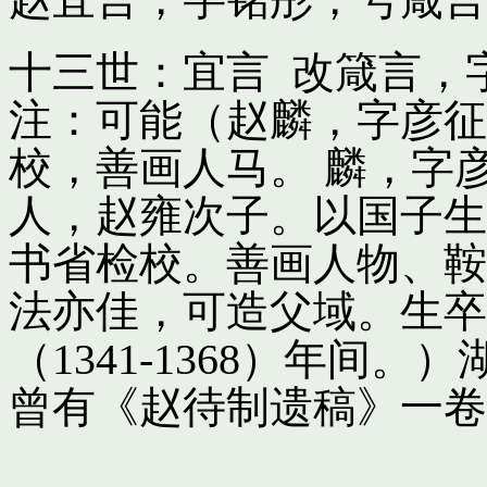
十三世：宜言 改箴言，
注：可能（赵麟，字彦征
校，善画人马。 麟，字
人，赵雍次子。以国子生
书省检校。善画人物、鞍
法亦佳，可造父域。生卒
（1341-1368）年间
曾有《赵待制遗稿》一卷