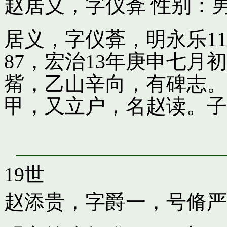
赵居义，字仪葊
性别：男
居义，字仪葊，明永乐1
87，宏治13年庚申七
觜，乙山辛向，有碑志。
甲，又立户，名赵读。子
19世
赵添贵，字爵一，号脩严