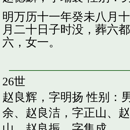
明万历十一年癸未八月十
月二十日子时没，葬六都
六，女一。
26世
赵良辉，字明扬
性别：男
余
、
赵良洁，字正山
、
赵
山
、
赵良振，字集成