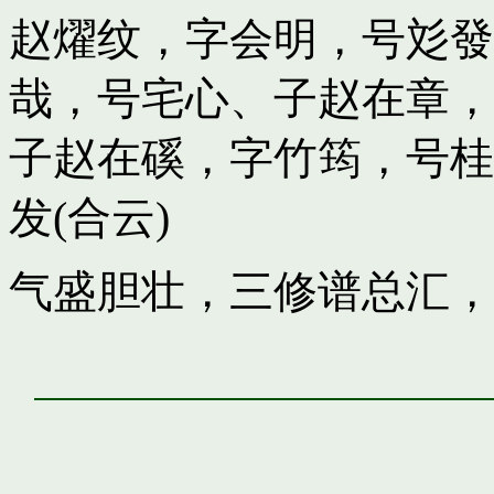
赵燿纹，字会明，号彣發
哉，号宅心
、子
赵在章，
子
赵在磎，字竹筠，号桂
发(合云)
气盛胆壮，三修谱总汇，