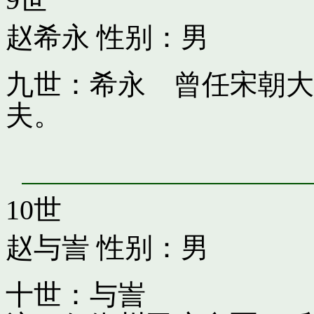
赵希永
性别：男
九世：希永 曾任宋朝大
夫。
10世
赵与訔
性别：男
十世：与訔