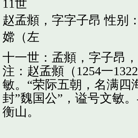
11世
赵孟頫，字字子昂
性别：
嫦（左
十一世：孟頫，字子昂，
注：赵孟頫（1254一13
敏。“荣际五朝，名满四
封”魏国公”，谥号文敏
衡山。