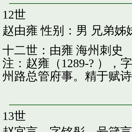
12世
赵由雍
性别：男 兄弟姊
十二世：由雍 海州刺史
注：赵雍（1289-? 
州路总管府事。精于赋诗
13世
赵宜言，字铭彤，号箴言