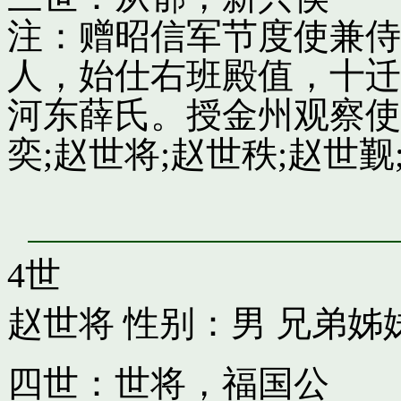
注：赠昭信军节度使兼侍
人，始仕右班殿值，十迁
河东薛氏。授金州观察使
奕;赵世将;赵世秩;赵世觐;
4世
赵世将
性别：男 兄弟姊
四世：世将，福国公