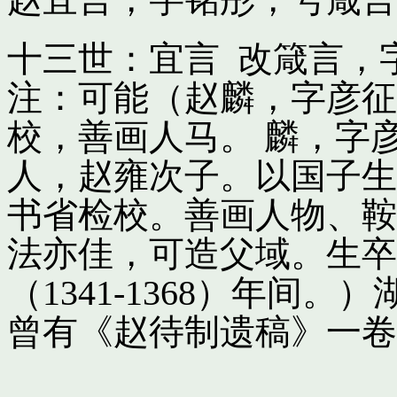
十三世：宜言 改箴言，
注：可能（赵麟，字彦征
校，善画人马。 麟，字
人，赵雍次子。以国子生
书省检校。善画人物、鞍
法亦佳，可造父域。生卒
（1341-1368）年间
曾有《赵待制遗稿》一卷