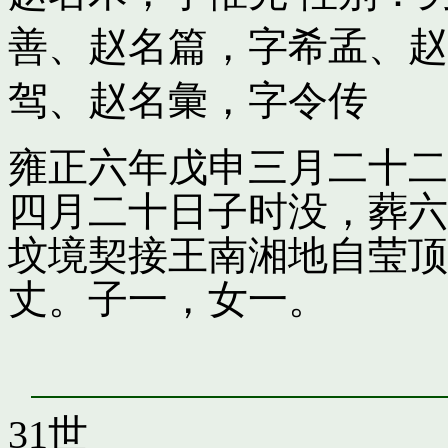
善
、
赵名篇，字希孟
、
赵
驾
、
赵名彙，字令传
雍正六年戊申三月二十二
四月二十日子时没，葬六
坟境契接王南湘地自莹顶
丈。子一，女一。
31世