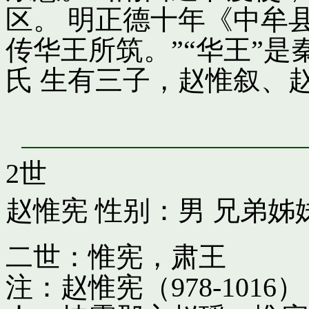
区。 明正德十年《中牟
传华王所筑。”“华王”
氏 生有三子，赵惟叙、
2世
赵惟宪
性别：男 兄弟姊
二世：惟宪，肃王
注：赵惟宪（978-10