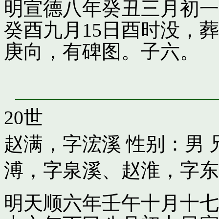
明宣德八年癸丑三月初一
癸酉九月15日酉时没，
庚向，有碑图。子六。
20世
赵满，字浤溪
性别：男 
溥，字泉溪
、
赵淮，字东
明天顺六年壬午十月十七