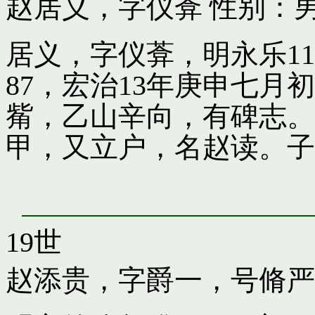
赵居义，字仪葊
性别：男
居义，字仪葊，明永乐1
87，宏治13年庚申七
觜，乙山辛向，有碑志。
甲，又立户，名赵读。子
19世
赵添贵，字爵一，号脩严