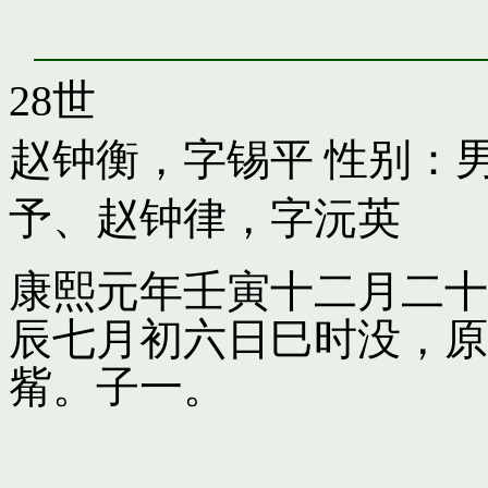
28世
赵钟衡，字锡平
性别：男
予
、
赵钟律，字沅英
康熙元年壬寅十二月二十
辰七月初六日巳时没，原
觜。子一。