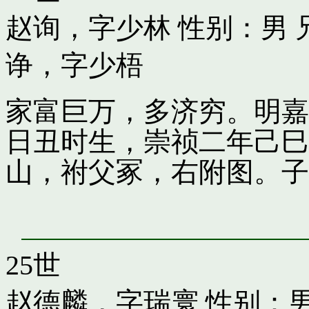
赵询，字少林
性别：男 
诤，字少梧
家富巨万，多济穷。明嘉
日丑时生，崇祯二年己巳
山，祔父冢，右附图。子
25世
赵德麟，字瑞寰
性别：男