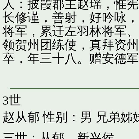
人：披霞郡主赵瑶，惟宪
长修谨，善射，好吟咏，
将军，累迁左羽林将军、
领贺州团练使，真拜资州
卒，年三十八。赠安德军
3世
赵从郁
性别：男 兄弟姊
三世：从郁，新兴侯