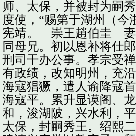
师、太保，并被封为嗣秀
度使，“赐第于湖州（今
宪靖。 崇王趙伯圭 妻
同母兄。初以恩补将仕郎
刑司干办公事。孝宗受禅
有政绩，改知明州，充沿
海寇猖獗，遣人谕降寇首
海寇平。累升显谟阁、龙
和，浚湖陂，兴水利，平
太保，封嗣秀王。绍熙二