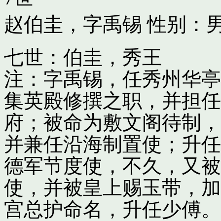
赵伯圭，字禹锡
性别：男
七世：伯圭，秀王
注：字禹锡，任秀州华亭
集英殿修撰之职，并担任
府；被命为敷文阁待制，
并兼任沿海制置使；升任
德军节度使，不久，又被
使，并被皇上赐玉带，加
宫总护命名，升任少傅。