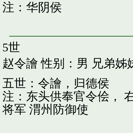
注：华阴侯
5世
赵令譮
性别：男 兄弟姊
五世：令譮，归德侯
注：东头供奉官令侩， 
将军 渭州防御使