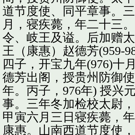
道节度使、同平章事。三
月，寝疾薨，年二十三。
令、岐王及谥。后加赠太
王（康惠）赵德芳(959-
四子，开宝九年(976)
德芳出阁，授贵州防御使
年。丙子，976年) 授
事。三年冬加检校太尉，
甲寅六月三日寝疾薨，年
康惠。山南西道节度使，