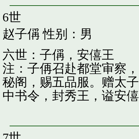
6世
赵子偁
性别：男
六世：子偁，安僖王
注：子侢召赴都堂审察，
秘阁，赐五品服。赠太子
中书令，封秀王，谥安僖
7世