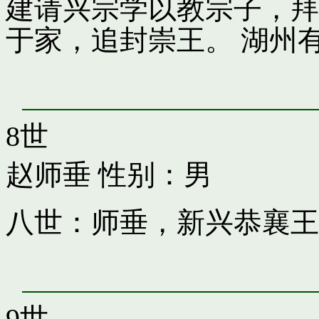
建请兴宗学以教宗子，拜
于家，追封崇王。 湖州
8世
赵师垂
性别：男
八世：师垂，新兴恭襄王
9世