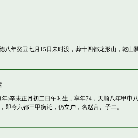
德八年癸丑七月15日未时没，葬十四都龙形山，乾山
运
91年)辛未正月初二日午时生，享年74，天顺八年甲
甲，即今六都三甲衡汑，仍立户，名赵言。子二。