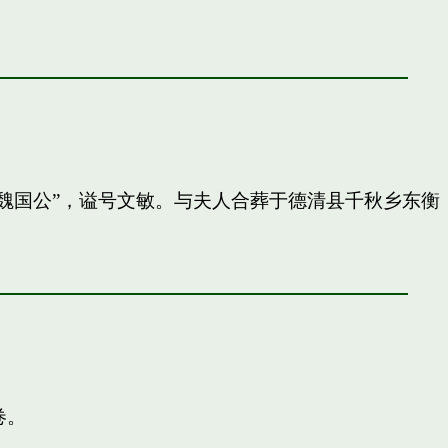
封”魏国公”，谥号文敏。与夫人合葬于德清县千秋乡东衡
卷。