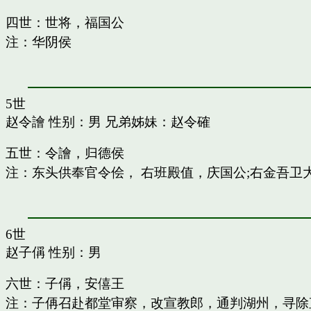
四世：世将，福国公
注：华阴侯
5世
赵令譮
性别：男 兄弟姊妹：
赵令確
五世：令譮，归德侯
注：东头供奉官令侩， 右班殿值，庆国公;右金吾卫
6世
赵子偁
性别：男
六世：子偁，安僖王
注：子侢召赴都堂审察，改宣教郎，通判湖州，寻除