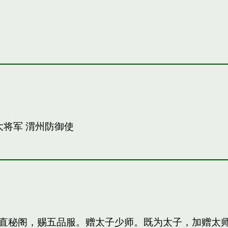
大将军 渭州防御使
直秘阁，赐五品服。赠太子少师。既为太子，加赠太