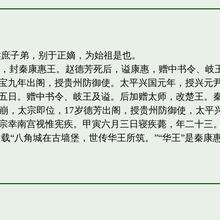
侯庶子弟，别于正嫡，为始祖是也。
四子，封秦康惠王。赵德芳死后，谥康惠，赠中书令、
宝九年出阁，授贵州防御使。太平兴国元年，授兴元
日。赠中书令、岐王及谥。后加赠太师，改楚王。秦王，岐
祖驾崩，太宗即位，17岁德芳出阁，授贵州防御使，太平兴
宗幸南宫视惟宪疾。甲寅六月三日寝疾薨，年二十三。
载“八角城在古墙堡，世传华王所筑。”“华王”是秦康