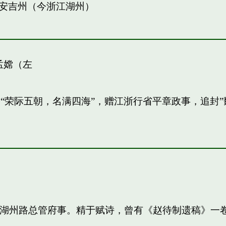
安吉州（今浙江湖州）
孟嫦（左
敏。“荣际五朝，名满四海”，赠江浙行省平章政事，追
知，湖州路总管府事。精于赋诗，曾有《赵待制遗稿》一