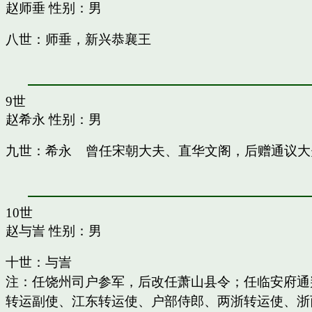
赵师垂
性别：男
八世：师垂，新兴恭襄王
9世
赵希永
性别：男
九世：希永 曾任宋朝大夫、直华文阁，后赠通议大
10世
赵与訔
性别：男
十世：与訔
注：任饶州司户参军，后改任萧山县令；任临安府通
转运副使、江东转运使、户部侍郎、两浙转运使、浙