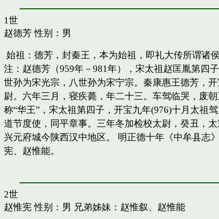
1世
赵德芳
性别：男
始祖：德芳，封秦王，本为始祖，即礼大传所谓诸
注：赵德芳（959年－981年），宋太祖赵匡胤第
世孙为宋光宗，八世孙为宋宁宗。秦康惠王德芳，开
尉。六年三月，寝疾薨，年二十三。车驾临哭，废朝五
称“华王”，宋太祖第四子，开宝九年(976)十月太
道节度使，同平章事。三年冬加检校太尉，癸丑，太
兴元府城今陕西汉中地区。 明正德十年《中牟县志》
宪、赵惟能。
2世
赵惟宪
性别：男 兄弟姊妹：
赵惟叙
、
赵惟能