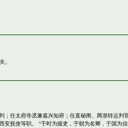
夫。
判；任太府寺丞兼嘉兴知府；任直秘阁、两浙转运判
西安抚使等职。 “于时为循吏，于朝为名卿，于国为信