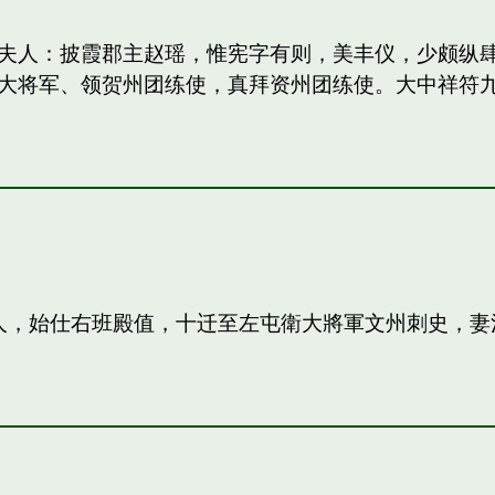
妻：和夫人：披霞郡主赵瑶，惟宪字有则，美丰仪，少颇
大将军、领贺州团练使，真拜资州团练使。大中祥符
夫人，始仕右班殿值，十迁至左屯衛大將軍文州刺史，妻