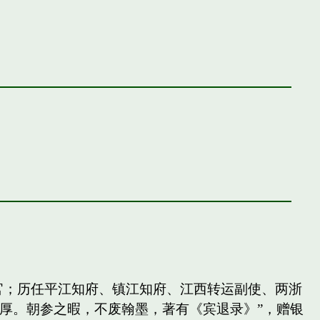
官；历任平江知府、镇江知府、江西转运副使、两浙
厚。朝参之暇，不废翰墨，著有《宾退录》”，赠银