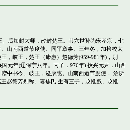
岐王。后加封太师，改封楚王。其六世孙为宋孝宗，七
尹、山南西道节度使、同平章事。三年冬，加检校太
王，楚王（康惠）赵德芳(959-981年)，别
国元年(辽保宁八年。丙子，976年) 授兴元尹，山西
赠中书令、岐王，谥康惠。山南西道节度使， 治所
惠王赵德芳别称。妻焦氏 生有三子，赵惟叙、赵惟