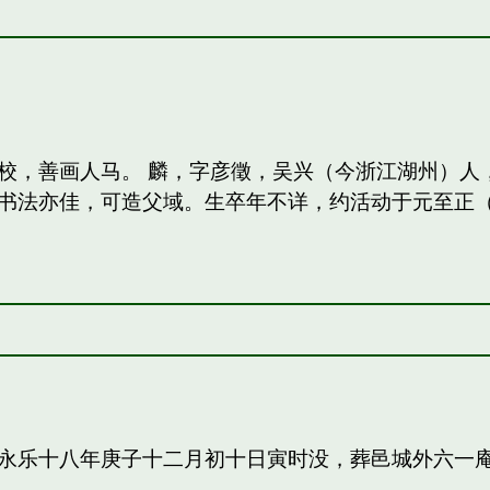
校，善画人马。 麟，字彦徵，吴兴（今浙江湖州）人
法亦佳，可造父域。生卒年不详，约活动于元至正（13
永乐十八年庚子十二月初十日寅时没，葬邑城外六一