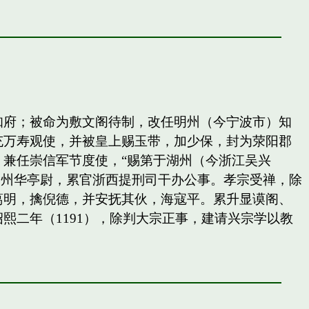
知府；被命为敷文阁待制，改任明州（今宁波市）知
充万寿观使，并被皇上赐玉带，加少保，封为荥阳郡
兼任崇信军节度使，“赐第于湖州（今浙江吴兴
秀州华亭尉，累官浙西提刑司干办公事。孝宗受禅，除
葛明，擒倪德，并安抚其伙，海寇平。累升显谟阁、
二年（1191），除判大宗正事，建请兴宗学以教