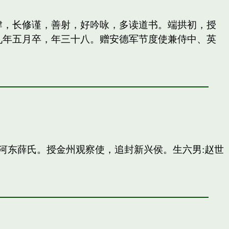
纵肆，长修谨，善射，好吟咏，多读道书。端拱初，授
九年五月卒，年三十八。赠安德军节度使兼侍中、英
河东薛氏。授金州观察使，追封新兴侯。生六男:赵世