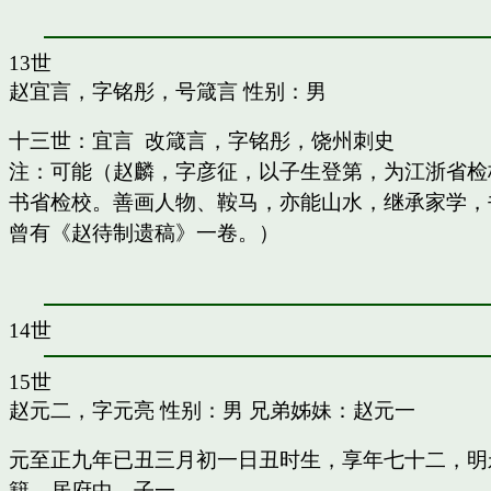
13世
赵宜言，字铭彤，号箴言
性别：男
十三世：宜言 改箴言，字铭彤，饶州刺史
注：可能（赵麟，字彦征，以子生登第，为江浙省检
书省检校。善画人物、鞍马，亦能山水，继承家学，书
曾有《赵待制遗稿》一卷。）
14世
15世
赵元二，字元亮
性别：男 兄弟姊妹：
赵元一
元至正九年已丑三月初一日丑时生，享年七十二，明
籍，居府中。子一。