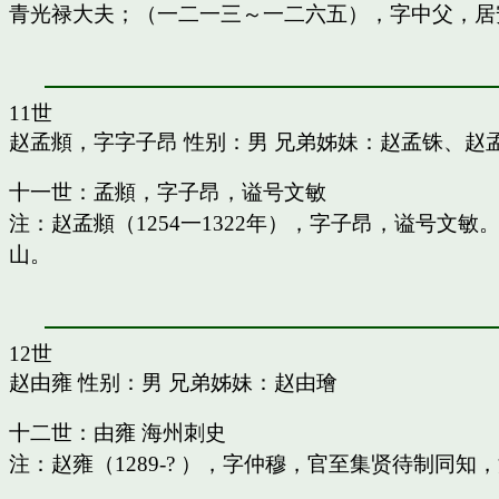
青光禄大夫；（一二一三～一二六五），字中父，居
11世
赵孟頫，字字子昂
性别：男 兄弟姊妹：
赵孟铢
、
赵
十一世：孟頫，字子昂，谥号文敏
注：赵孟頫（1254一1322年），字子昂，谥号文
山。
12世
赵由雍
性别：男 兄弟姊妹：
赵由璯
十二世：由雍 海州刺史
注：赵雍（1289-? ），字仲穆，官至集贤待制同