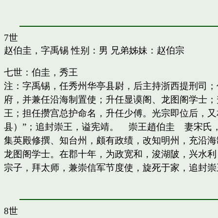
7世
赵伯圭，字禹锡
性别：男 兄弟姊妹：
赵伯宗
七世：伯圭，秀王
注：字禹锡，任秀州华亭县尉，后主持浙西提刑司；
府，并兼任沿海制置使；升任显谟阁、龙图阁学士；
王；担任攒宫总护命名，升任少傅。光宗即位后，又
县）”；追封崇王，谥宪靖。 崇王趙伯圭 妻宋氏
集英殿修撰、知台州，颇有政绩，改知明州，充沿海
龙图阁学士。在郡十年，为政宽和，浚湖陂，兴水利
宗子，拜太师，兼崇信军节度使，旋死于家，追封崇
8世