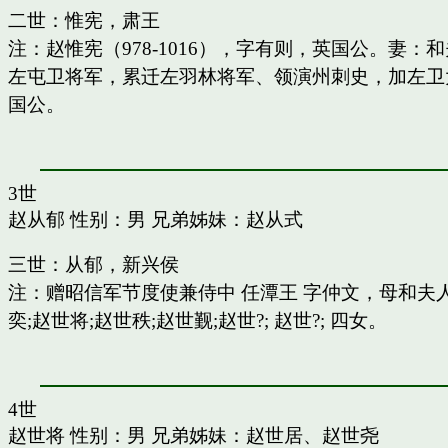
二世：惟宪，肃王
注：赵惟宪（978-1016），字有则，英国公。
左屯卫将军，累迁左羽林将军、领演州刺史，加左卫
国公。
3世
赵从郁
性别：男 兄弟姊妹：
赵从式
三世：从郁，新兴侯
注：赠昭信军节度使兼侍中 任潭王 字仲文，母和
奕;赵世将;赵世秩;赵世觐;赵世?; 赵世?; 四女。
4世
赵世将
性别：男 兄弟姊妹：
赵世居
、
赵世尧