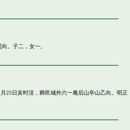
巽向。子二，女一。
申八月25日亥时没，葬邑城外六一庵后山辛山乙向。明正