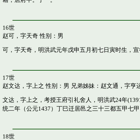
16世
赵可，字天奇
性别：男
可，字天奇，明洪武元年戊申五月初七日寅时生，宣
17世
赵文达，字上之
性别：男 兄弟姊妹：
赵文通，字亨
文达，字上之，考授王府引礼舍人，明洪武24年(13
统二年（公元1437）丁巳迁居邑之三十三都五甲七
18世