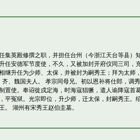
任集英殿修撰之职，并担任台州（今浙江天台等县）
升任安德军节度使，不久，又被加封开府仪同三司，
相继升任为少师、太保，并被封为嗣秀王；拜为太师，
，齐、魏国夫人。 孝宗同母兄。初以恩补将仕郎，调
制置使。奉诏徙戌定海，时海寇猖獗，遣人谕降寇首
，平冤狱。光宗即位，升少师，迁太保，封嗣秀王。绍熙
王。 湖州有宋秀王赵伯圭墓。