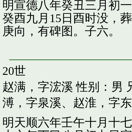
明宣德八年癸丑三月初一
癸酉九月15日酉时没，
庚向，有碑图。子六。
20世
赵满，字浤溪
性别：男 
溥，字泉溪
、
赵淮，字东
明天顺六年壬午十月十七