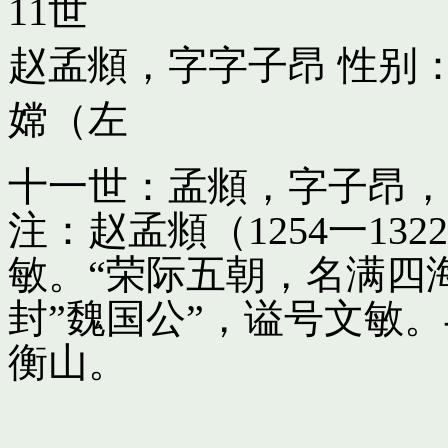
11世
赵孟頫，字字子昂
性别：
嫦（左
十一世：孟頫，字子昂，
注：赵孟頫（1254一13
敏。“荣际五朝，名满四
封”魏国公”，谥号文敏
衡山。