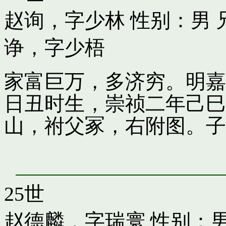
赵询，字少林
性别：男 
诤，字少梧
家富巨万，多济穷。明嘉
日丑时生，崇祯二年己巳
山，祔父冢，右附图。子
25世
赵德麟，字瑞寰
性别：男