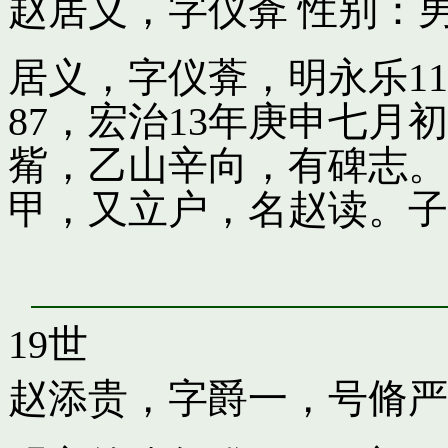
赵居义，字仪葊
性别：男
居义，字仪葊，明永乐1
87，宏治13年庚申七
觜，乙山辛向，有碑志。
甲，又立户，名赵读。子
19世
赵添贵，字爵一，号脩严