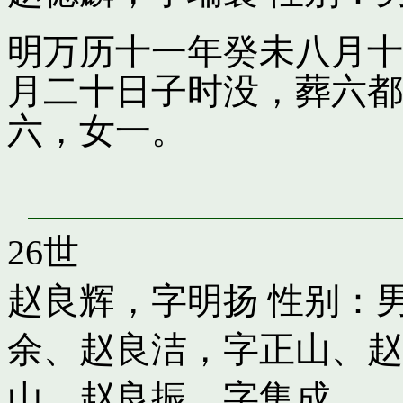
明万历十一年癸未八月十
月二十日子时没，葬六都
六，女一。
26世
赵良辉，字明扬
性别：男
余
、
赵良洁，字正山
、
赵
山
、
赵良振，字集成