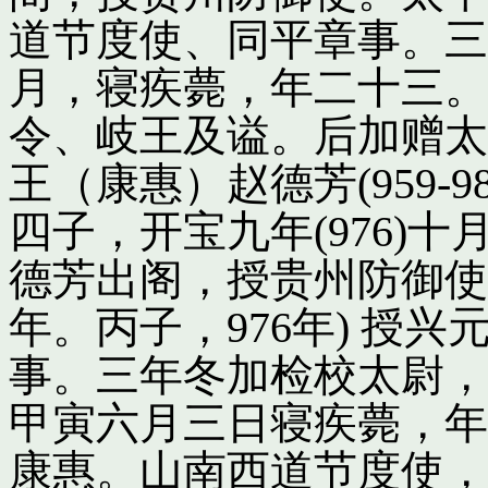
道节度使、同平章事。三
月，寝疾薨，年二十三。
令、岐王及谥。后加赠太
王（康惠）赵德芳(959-
四子，开宝九年(976)
德芳出阁，授贵州防御使
年。丙子，976年) 授
事。三年冬加检校太尉，
甲寅六月三日寝疾薨，年
康惠。山南西道节度使，