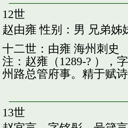
12世
赵由雍
性别：男 兄弟姊
十二世：由雍 海州刺史
注：赵雍（1289-? 
州路总管府事。精于赋诗
13世
赵宜言，字铭彤，号箴言