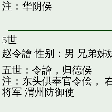
注：华阴侯
5世
赵令譮
性别：男 兄弟姊
五世：令譮，归德侯
注：东头供奉官令侩， 
将军 渭州防御使