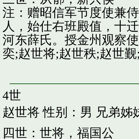
注：赠昭信军节度使兼侍
人，始仕右班殿值，十迁
河东薛氏。授金州观察使
奕;赵世将;赵世秩;赵世觐;
4世
赵世将
性别：男 兄弟姊
四世：世将，福国公