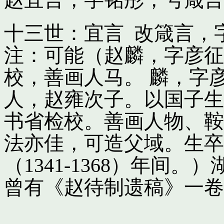
十三世：宜言 改箴言，
注：可能（赵麟，字彦征
校，善画人马。 麟，字
人，赵雍次子。以国子生
书省检校。善画人物、鞍
法亦佳，可造父域。生卒
（1341-1368）年间
曾有《赵待制遗稿》一卷