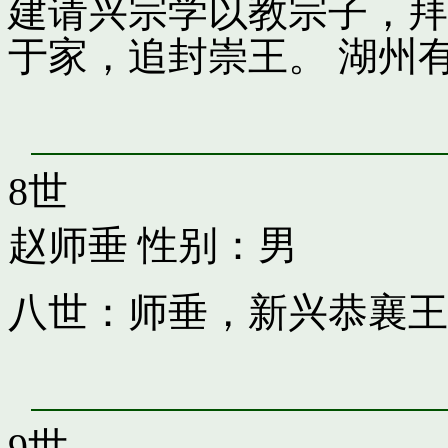
建请兴宗学以教宗子，拜
于家，追封崇王。 湖州
8世
赵师垂
性别：男
八世：师垂，新兴恭襄王
9世