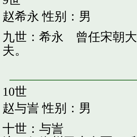
赵希永
性别：男
九世：希永 曾任宋朝大
夫。
10世
赵与訔
性别：男
十世：与訔