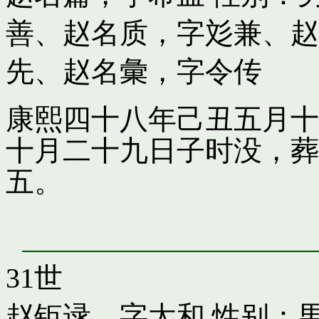
善
、
赵名质，字彣兼
、
赵
先
、
赵名彙，字令传
康熙四十八年己丑五月十
十月二十九日子时没，葬
五。
31世
赵钜逯，字太和
性别：男