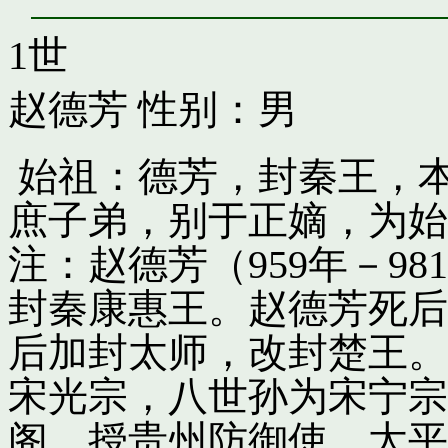
1世
赵德芳
性别：男
始祖：德芳，封秦王，
庶子弟，别于正嫡，为始
注：赵德芳（959年－9
封秦康惠王。赵德芳死后
后加封太师，改封楚王。
宋光宗，八世孙为宋宁宗
阁，授贵州防御使。太平