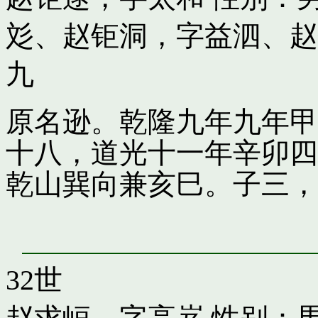
彣
、
赵钜洞，字益泗
、
赵
九
原名逊。乾隆九年九年甲
十八，道光十一年辛卯四
乾山巽向兼亥巳。子三，
32世