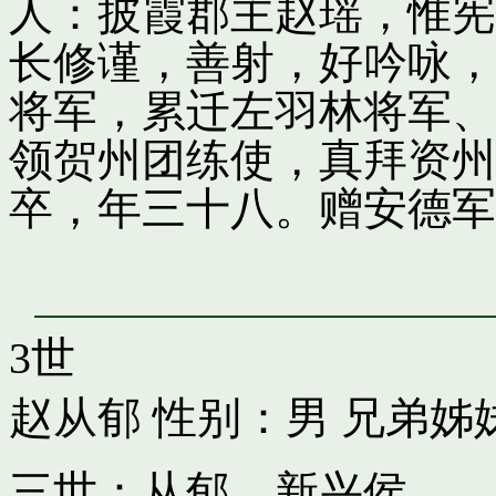
人：披霞郡主赵瑶，惟宪
长修谨，善射，好吟咏，
将军，累迁左羽林将军、
领贺州团练使，真拜资州
卒，年三十八。赠安德军
3世
赵从郁
性别：男 兄弟姊
三世：从郁，新兴侯