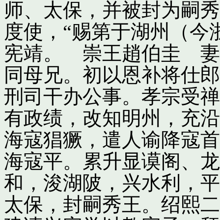
师、太保，并被封为嗣秀
度使，“赐第于湖州（今
宪靖。 崇王趙伯圭 妻
同母兄。初以恩补将仕郎
刑司干办公事。孝宗受禅
有政绩，改知明州，充沿
海寇猖獗，遣人谕降寇首
海寇平。累升显谟阁、龙
和，浚湖陂，兴水利，平
太保，封嗣秀王。绍熙二