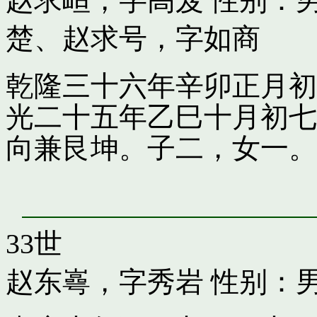
赵求峘，字高岌
性别：男
楚
、
赵求号，字如商
乾隆三十六年辛卯正月初
光二十五年乙巳十月初七
向兼艮坤。子二，女一。
33世
赵东㠋，字秀岩
性别：男