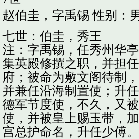
赵伯圭，字禹锡
性别：男
七世：伯圭，秀王
注：字禹锡，任秀州华亭
集英殿修撰之职，并担任
府；被命为敷文阁待制，
并兼任沿海制置使；升任
德军节度使，不久，又被
使，并被皇上赐玉带，加
宫总护命名，升任少傅。