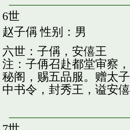
6世
赵子偁
性别：男
六世：子偁，安僖王
注：子侢召赴都堂审察，
秘阁，赐五品服。赠太子
中书令，封秀王，谥安僖
7世