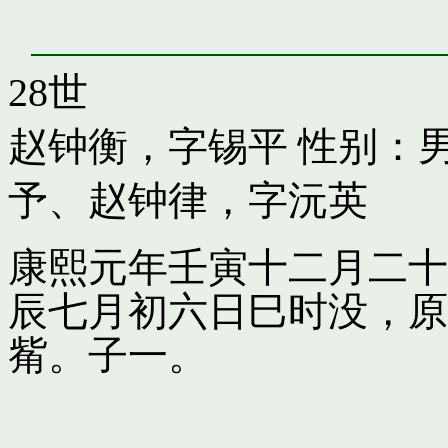
28世
赵钟衡，字锡平
性别：男
予
、
赵钟律，字沅英
康熙元年壬寅十二月二十
辰七月初六日巳时没，原
觜。子一。