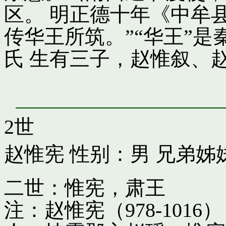
区。 明正德十年《中牟
传华王所筑。”“华王”
氏 生有三子，赵惟叙、
2世
赵惟宪
性别：男 兄弟姊
二世：惟宪，肃王
注：赵惟宪（978-10