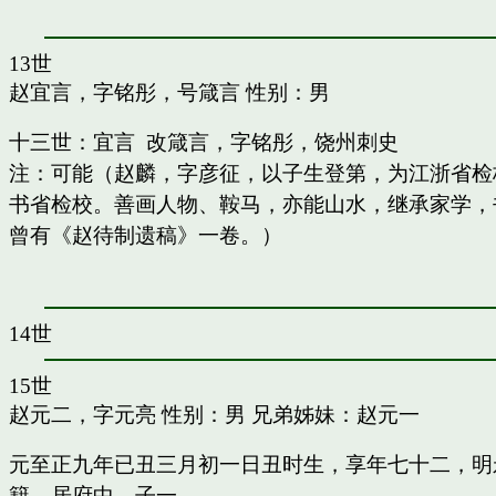
13世
赵宜言，字铭彤，号箴言
性别：男
十三世：宜言 改箴言，字铭彤，饶州刺史
注：可能（赵麟，字彦征，以子生登第，为江浙省检
书省检校。善画人物、鞍马，亦能山水，继承家学，书
曾有《赵待制遗稿》一卷。）
14世
15世
赵元二，字元亮
性别：男 兄弟姊妹：
赵元一
元至正九年已丑三月初一日丑时生，享年七十二，明
籍，居府中。子一。