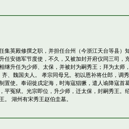
任集英殿修撰之职，并担任台州（今浙江天台等县）
升任安德军节度使，不久，又被加封开府仪同三司，
相继升任为少师、太保，并被封为嗣秀王；拜为太师，
，齐、魏国夫人。 孝宗同母兄。初以恩补将仕郎，调
制置使。奉诏徙戌定海，时海寇猖獗，遣人谕降寇首
，平冤狱。光宗即位，升少师，迁太保，封嗣秀王。绍熙
王。 湖州有宋秀王赵伯圭墓。