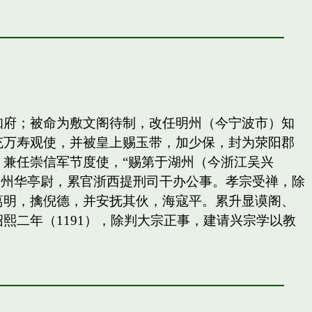
知府；被命为敷文阁待制，改任明州（今宁波市）知
充万寿观使，并被皇上赐玉带，加少保，封为荥阳郡
兼任崇信军节度使，“赐第于湖州（今浙江吴兴
秀州华亭尉，累官浙西提刑司干办公事。孝宗受禅，除
葛明，擒倪德，并安抚其伙，海寇平。累升显谟阁、
二年（1191），除判大宗正事，建请兴宗学以教