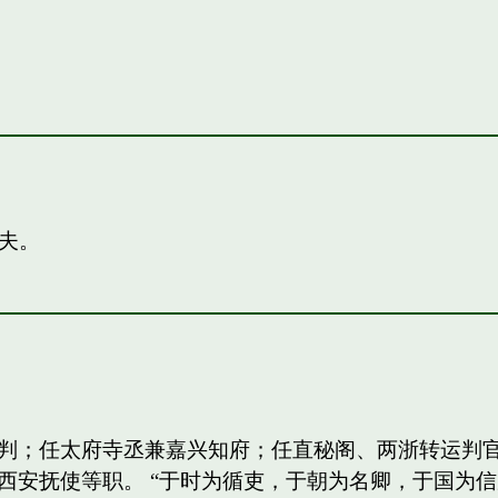
夫。
判；任太府寺丞兼嘉兴知府；任直秘阁、两浙转运判
西安抚使等职。 “于时为循吏，于朝为名卿，于国为信