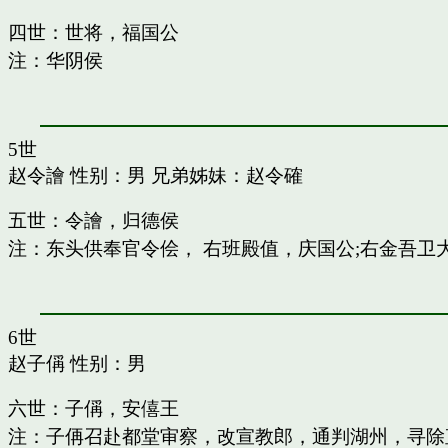
四世：世将，福国公
注：华阴侯
5世
赵令譮
性别：男 兄弟姊妹：
赵令確
五世：令譮，归德侯
注：东头供奉官令侩， 右班殿值，庆国公;右金吾卫
6世
赵子偁
性别：男
六世：子偁，安僖王
注：子侢召赴都堂审察，改宣教郎，通判湖州，寻除