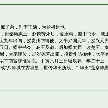
侯庶子弟，别于正嫡，为始祖是也。
四子，封秦康惠王。赵德芳死后，谥康惠，赠中书令、
宝九年出阁，授贵州防御使。太平兴国元年，授兴元
日。赠中书令、岐王及谥。后加赠太师，改楚王。秦王，岐
祖驾崩，太宗即位，17岁德芳出阁，授贵州防御使，太平兴
宗幸南宫视惟宪疾。甲寅六月三日寝疾薨，年二十三。
载“八角城在古墙堡，世传华王所筑。”“华王”是秦康