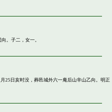
巽向。子二，女一。
申八月25日亥时没，葬邑城外六一庵后山辛山乙向。明正