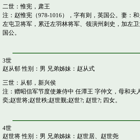
二世：惟宪，肃王
注：赵惟宪（978-1016），字有则，英国公。
左屯卫将军，累迁左羽林将军、领演州刺史，加左卫
国公。
3世
赵从郁
性别：男 兄弟姊妹：
赵从式
三世：从郁，新兴侯
注：赠昭信军节度使兼侍中 任潭王 字仲文，母和
奕;赵世将;赵世秩;赵世觐;赵世?; 赵世?; 四女。
4世
赵世将
性别：男 兄弟姊妹：
赵世居
、
赵世尧