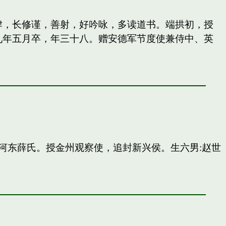
纵肆，长修谨，善射，好吟咏，多读道书。端拱初，授
九年五月卒，年三十八。赠安德军节度使兼侍中、英
河东薛氏。授金州观察使，追封新兴侯。生六男:赵世