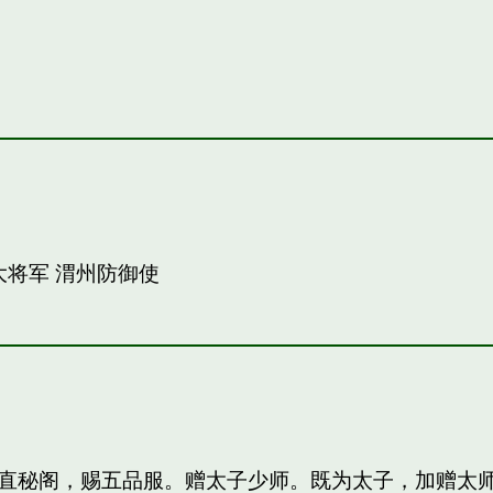
大将军 渭州防御使
直秘阁，赐五品服。赠太子少师。既为太子，加赠太