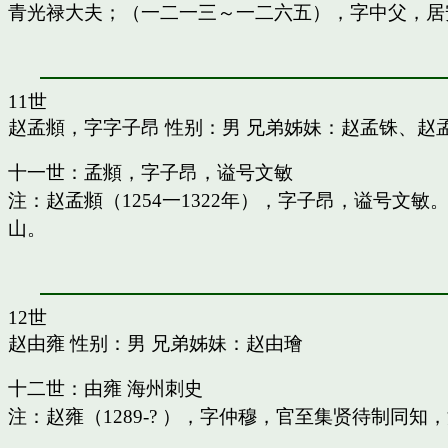
青光禄大夫；（一二一三～一二六五），字中父，居
11世
赵孟頫，字字子昂
性别：男 兄弟姊妹：
赵孟铢
、
赵
十一世：孟頫，字子昂，谥号文敏
注：赵孟頫（1254一1322年），字子昂，谥号文
山。
12世
赵由雍
性别：男 兄弟姊妹：
赵由璯
十二世：由雍 海州刺史
注：赵雍（1289-? ），字仲穆，官至集贤待制同