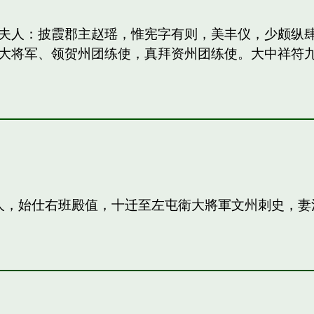
妻：和夫人：披霞郡主赵瑶，惟宪字有则，美丰仪，少颇
大将军、领贺州团练使，真拜资州团练使。大中祥符
夫人，始仕右班殿值，十迁至左屯衛大將軍文州刺史，妻