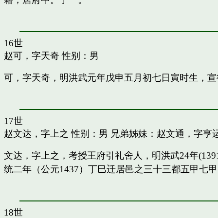
16世
赵可，字天奇
性别：男
可，字天奇，明洪武元年戊申五月初七日寅时生，宣
17世
赵文达，字上之
性别：男 兄弟姊妹：
赵文通，字亨
文达，字上之，考授王府引礼舍人，明洪武24年(13
统二年（公元1437）丁巳迁居邑之三十三都五甲七
18世