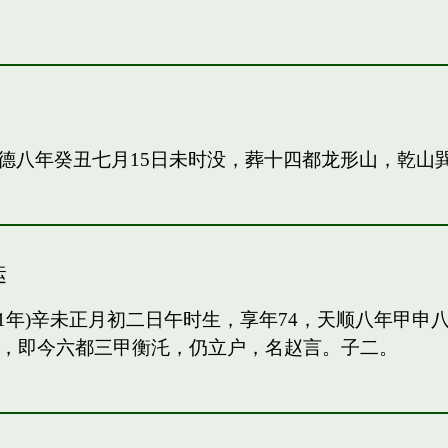
德八年癸丑七月15日未时没，葬十四都龙形山，乾山
运
91年)辛未正月初二日午时生，享年74，天顺八年甲
甲，即今六都三甲衡汑，仍立户，名赵言。子二。