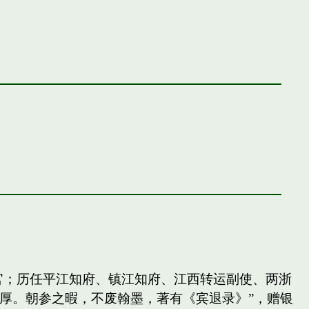
官；历任平江知府、镇江知府、江西转运副使、两浙
厚。朝参之暇，不废翰墨，著有《宾退录》”，赠银