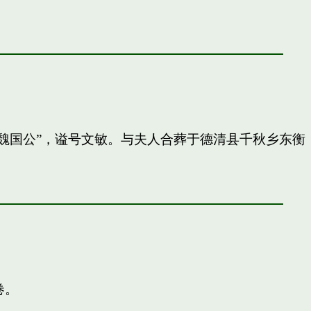
封”魏国公”，谥号文敏。与夫人合葬于德清县千秋乡东衡
卷。