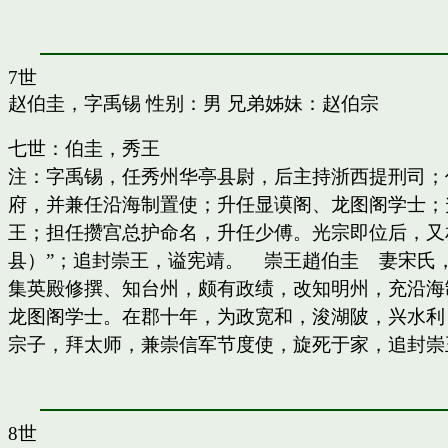
7世
赵伯圭，字禹锡
性别：男 兄弟姊妹：
赵伯宗
七世：伯圭，秀王
注：字禹锡，任秀州华亭县尉，后主持浙西提刑司；
府，并兼任沿海制置使；升任显谟阁、龙图阁学士；
王；担任攒宫总护命名，升任少傅。光宗即位后，又
县）”；追封崇王，谥宪靖。 崇王趙伯圭 妻宋氏
集英殿修撰、知台州，颇有政绩，改知明州，充沿海
龙图阁学士。在郡十年，为政宽和，浚湖陂，兴水利
宗子，拜太师，兼崇信军节度使，旋死于家，追封崇
8世