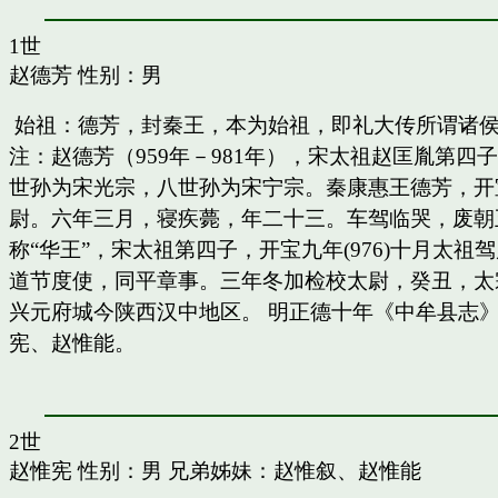
1世
赵德芳
性别：男
始祖：德芳，封秦王，本为始祖，即礼大传所谓诸
注：赵德芳（959年－981年），宋太祖赵匡胤第
世孙为宋光宗，八世孙为宋宁宗。秦康惠王德芳，开
尉。六年三月，寝疾薨，年二十三。车驾临哭，废朝五
称“华王”，宋太祖第四子，开宝九年(976)十月太
道节度使，同平章事。三年冬加检校太尉，癸丑，太
兴元府城今陕西汉中地区。 明正德十年《中牟县志》
宪、赵惟能。
2世
赵惟宪
性别：男 兄弟姊妹：
赵惟叙
、
赵惟能