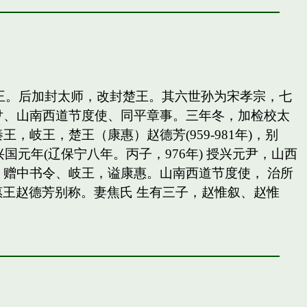
岐王。后加封太师，改封楚王。其六世孙为宋孝宗，七
尹、山南西道节度使、同平章事。三年冬，加检校太
王，楚王（康惠）赵德芳(959-981年)，别
国元年(辽保宁八年。丙子，976年) 授兴元尹，山西
赠中书令、岐王，谥康惠。山南西道节度使， 治所
惠王赵德芳别称。妻焦氏 生有三子，赵惟叙、赵惟