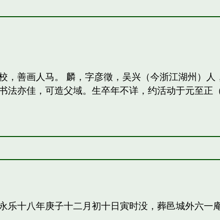
校，善画人马。 麟，字彦徵，吴兴（今浙江湖州）人
法亦佳，可造父域。生卒年不详，约活动于元至正（13
永乐十八年庚子十二月初十日寅时没，葬邑城外六一