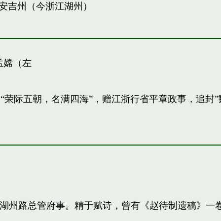
安吉州（今浙江湖州）
孟嫦（左
敏。“荣际五朝，名满四海”，赠江浙行省平章政事，追
知，湖州路总管府事。精于赋诗，曾有《赵待制遗稿》一