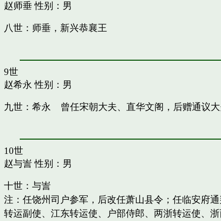
赵师垂
性别：男
八世：师垂，新兴恭襄王
9世
赵希永
性别：男
九世：希永 曾任宋朝大夫、直华文阁，后赠通议大
10世
赵与訔
性别：男
十世：与訔
注：任饶州司户参军，后改任萧山县令；任临安府通
转运副使、江东转运使、户部侍郎、两浙转运使、浙