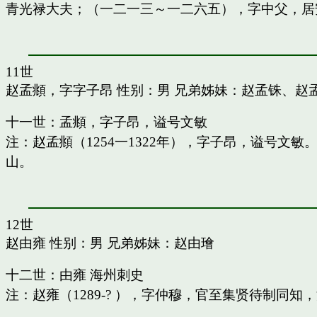
青光禄大夫；（一二一三～一二六五），字中父，居
11世
赵孟頫，字字子昂
性别：男 兄弟姊妹：
赵孟铢
、
赵
十一世：孟頫，字子昂，谥号文敏
注：赵孟頫（1254一1322年），字子昂，谥号文
山。
12世
赵由雍
性别：男 兄弟姊妹：
赵由璯
十二世：由雍 海州刺史
注：赵雍（1289-? ），字仲穆，官至集贤待制同