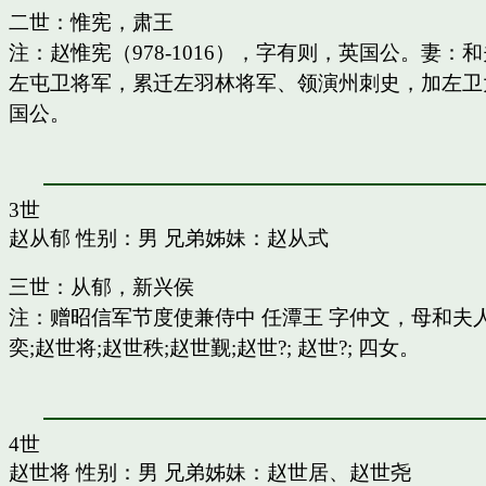
二世：惟宪，肃王
注：赵惟宪（978-1016），字有则，英国公。
左屯卫将军，累迁左羽林将军、领演州刺史，加左卫
国公。
3世
赵从郁
性别：男 兄弟姊妹：
赵从式
三世：从郁，新兴侯
注：赠昭信军节度使兼侍中 任潭王 字仲文，母和
奕;赵世将;赵世秩;赵世觐;赵世?; 赵世?; 四女。
4世
赵世将
性别：男 兄弟姊妹：
赵世居
、
赵世尧