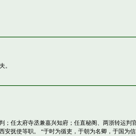
夫。
判；任太府寺丞兼嘉兴知府；任直秘阁、两浙转运判
西安抚使等职。 “于时为循吏，于朝为名卿，于国为信