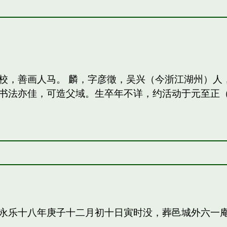
校，善画人马。 麟，字彦徵，吴兴（今浙江湖州）人
法亦佳，可造父域。生卒年不详，约活动于元至正（13
永乐十八年庚子十二月初十日寅时没，葬邑城外六一