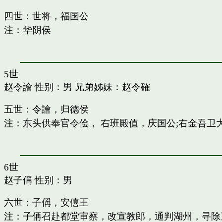
四世：世将，福国公
注：华阴侯
5世
赵令譮
性别：男 兄弟姊妹：
赵令確
五世：令譮，归德侯
注：东头供奉官令侩， 右班殿值，庆国公;右金吾卫
6世
赵子偁
性别：男
六世：子偁，安僖王
注：子侢召赴都堂审察，改宣教郎，通判湖州，寻除