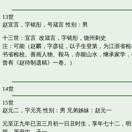
13世
赵宜言，字铭彤，号箴言
性别：男
十三世：宜言 改箴言，字铭彤，饶州刺史
注：可能（赵麟，字彦征，以子生登第，为江浙省检
书省检校。善画人物、鞍马，亦能山水，继承家学，书
曾有《赵待制遗稿》一卷。）
14世
15世
赵元二，字元亮
性别：男 兄弟姊妹：
赵元一
元至正九年已丑三月初一日丑时生，享年七十二，明
籍，居府中。子一。