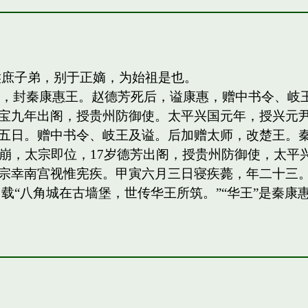
侯庶子弟，别于正嫡，为始祖是也。
四子，封秦康惠王。赵德芳死后，谥康惠，赠中书令、
宝九年出阁，授贵州防御使。太平兴国元年，授兴元
日。赠中书令、岐王及谥。后加赠太师，改楚王。秦王，岐
祖驾崩，太宗即位，17岁德芳出阁，授贵州防御使，太平兴
宗幸南宫视惟宪疾。甲寅六月三日寝疾薨，年二十三。
载“八角城在古墙堡，世传华王所筑。”“华王”是秦康