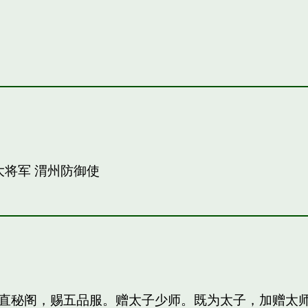
大将军 渭州防御使
直秘阁，赐五品服。赠太子少师。既为太子，加赠太