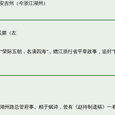
安吉州（今浙江湖州）
孟嫦（左
敏。“荣际五朝，名满四海”，赠江浙行省平章政事，追
知，湖州路总管府事。精于赋诗，曾有《赵待制遗稿》一