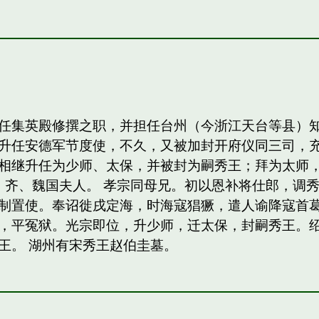
任集英殿修撰之职，并担任台州（今浙江天台等县）
升任安德军节度使，不久，又被加封开府仪同三司，
相继升任为少师、太保，并被封为嗣秀王；拜为太师，
，齐、魏国夫人。 孝宗同母兄。初以恩补将仕郎，调
制置使。奉诏徙戌定海，时海寇猖獗，遣人谕降寇首
，平冤狱。光宗即位，升少师，迁太保，封嗣秀王。绍熙
王。 湖州有宋秀王赵伯圭墓。