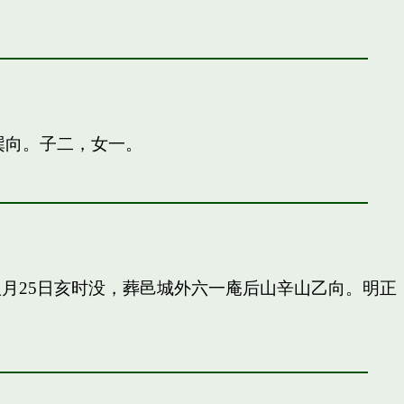
巽向。子二，女一。
申八月25日亥时没，葬邑城外六一庵后山辛山乙向。明正