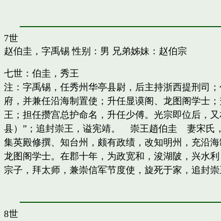
7世
赵伯圭，字禹锡
性别：男 兄弟姊妹：
赵伯宗
七世：伯圭，秀王
注：字禹锡，任秀州华亭县尉，后主持浙西提刑司；
府，并兼任沿海制置使；升任显谟阁、龙图阁学士；
王；担任攒宫总护命名，升任少傅。光宗即位后，又
县）”；追封崇王，谥宪靖。 崇王趙伯圭 妻宋氏
集英殿修撰、知台州，颇有政绩，改知明州，充沿海
龙图阁学士。在郡十年，为政宽和，浚湖陂，兴水利
宗子，拜太师，兼崇信军节度使，旋死于家，追封崇
8世