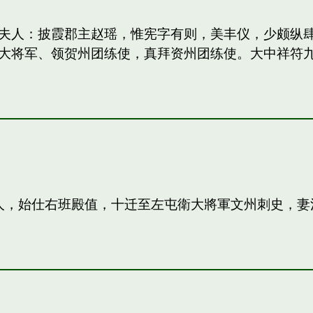
妻：和夫人：披霞郡主赵瑶，惟宪字有则，美丰仪，少颇
大将军、领贺州团练使，真拜资州团练使。大中祥符
夫人，始仕右班殿值，十迁至左屯衛大將軍文州刺史，妻