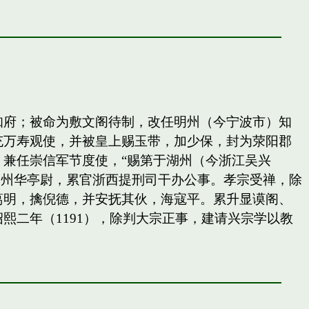
知府；被命为敷文阁待制，改任明州（今宁波市）知
充万寿观使，并被皇上赐玉带，加少保，封为荥阳郡
兼任崇信军节度使，“赐第于湖州（今浙江吴兴
秀州华亭尉，累官浙西提刑司干办公事。孝宗受禅，除
葛明，擒倪德，并安抚其伙，海寇平。累升显谟阁、
二年（1191），除判大宗正事，建请兴宗学以教