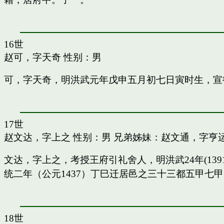
16世
赵可，字天奇
性别：男
可，字天奇，明洪武元年戊申五月初七日寅时生，宣
17世
赵文达，字上之
性别：男 兄弟姊妹：
赵文通，字亨
文达，字上之，考授王府引礼舍人，明洪武24年(13
统二年（公元1437）丁巳迁居邑之三十三都五甲七
18世