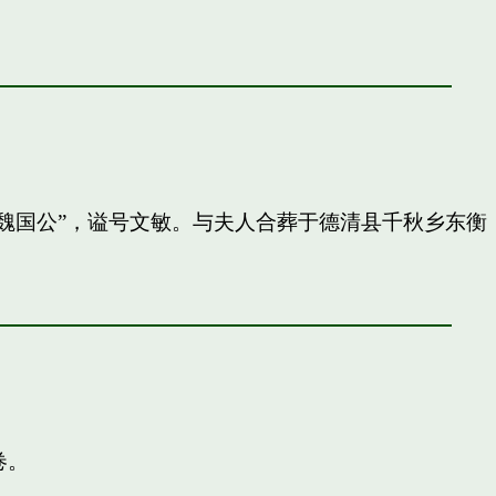
封”魏国公”，谥号文敏。与夫人合葬于德清县千秋乡东衡
卷。