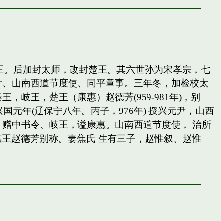
岐王。后加封太师，改封楚王。其六世孙为宋孝宗，七
尹、山南西道节度使、同平章事。三年冬，加检校太
王，楚王（康惠）赵德芳(959-981年)，别
国元年(辽保宁八年。丙子，976年) 授兴元尹，山西
赠中书令、岐王，谥康惠。山南西道节度使， 治所
惠王赵德芳别称。妻焦氏 生有三子，赵惟叙、赵惟