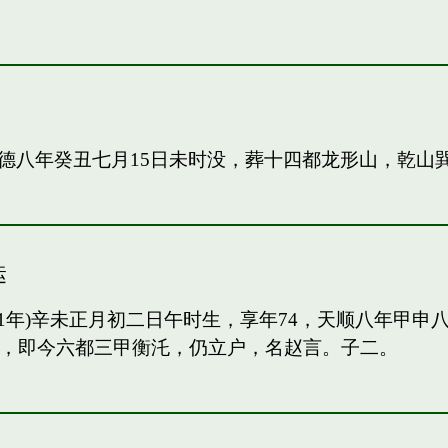
德八年癸丑七月15日未时没，葬十四都龙形山，乾山
运
91年)辛未正月初二日午时生，享年74，天顺八年甲
甲，即今六都三甲衡汑，仍立户，名赵言。子二。