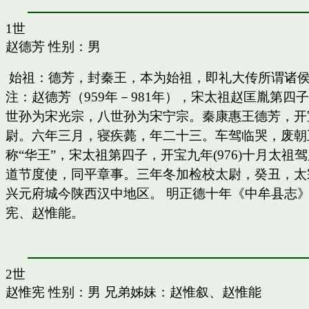
1世
赵德芳
性别：男
始祖：德芳，封秦王，本为始祖，即礼大传所谓诸
注：赵德芳（959年－981年），宋太祖赵匡胤第
世孙为宋光宗，八世孙为宋宁宗。秦康惠王德芳，开
尉。六年三月，寝疾薨，年二十三。车驾临哭，废朝五
称“华王”，宋太祖第四子，开宝九年(976)十月太
道节度使，同平章事。三年冬加检校太尉，癸丑，太
兴元府城今陕西汉中地区。 明正德十年《中牟县志》
宪、赵惟能。
2世
赵惟宪
性别：男 兄弟姊妹：
赵惟叙
、
赵惟能