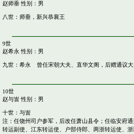
赵师垂
性别：男
八世：师垂，新兴恭襄王
9世
赵希永
性别：男
九世：希永 曾任宋朝大夫、直华文阁，后赠通议大
10世
赵与訔
性别：男
十世：与訔
注：任饶州司户参军，后改任萧山县令；任临安府通
转运副使、江东转运使、户部侍郎、两浙转运使、浙