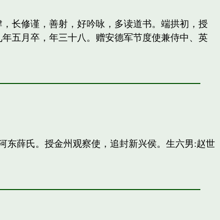
纵肆，长修谨，善射，好吟咏，多读道书。端拱初，授
九年五月卒，年三十八。赠安德军节度使兼侍中、英
河东薛氏。授金州观察使，追封新兴侯。生六男:赵世