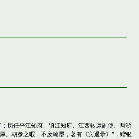
官；历任平江知府、镇江知府、江西转运副使、两浙
厚。朝参之暇，不废翰墨，著有《宾退录》”，赠银