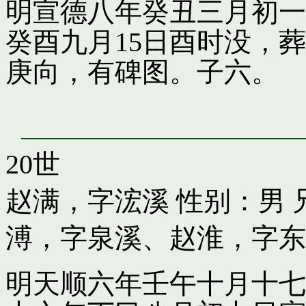
明宣德八年癸丑三月初一
癸酉九月15日酉时没，
庚向，有碑图。子六。
20世
赵满，字浤溪
性别：男 
溥，字泉溪
、
赵淮，字东
明天顺六年壬午十月十七