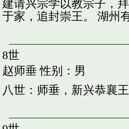
建请兴宗学以教宗子，拜
于家，追封崇王。 湖州
8世
赵师垂
性别：男
八世：师垂，新兴恭襄王
9世