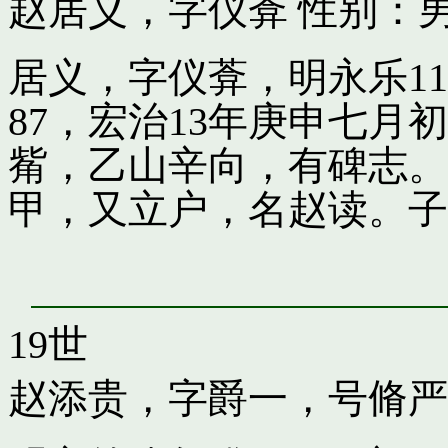
赵居义，字仪葊
性别：男
居义，字仪葊，明永乐1
87，宏治13年庚申七
觜，乙山辛向，有碑志。
甲，又立户，名赵读。子
19世
赵添贵，字爵一，号脩严