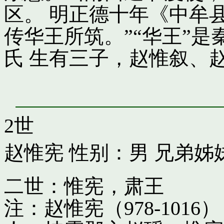
区。 明正德十年《中牟
传华王所筑。”“华王”
氏 生有三子，赵惟叙、
2世
赵惟宪
性别：男 兄弟姊
二世：惟宪，肃王
注：赵惟宪（978-10