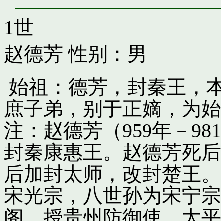
1世
赵德芳
性别：男
始祖：德芳，封秦王，
庶子弟，别于正嫡，为始
注：赵德芳（959年－9
封秦康惠王。赵德芳死后
后加封太师，改封楚王。
宋光宗，八世孙为宋宁宗
阁，授贵州防御使。太平