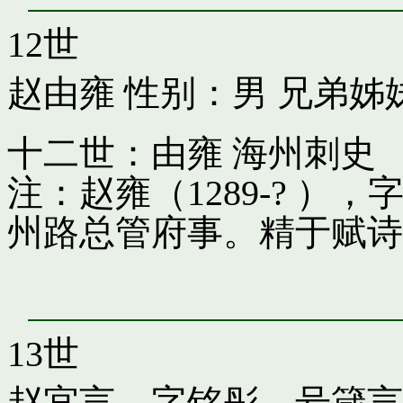
12世
赵由雍
性别：男 兄弟姊
十二世：由雍 海州刺史
注：赵雍（1289-? 
州路总管府事。精于赋诗
13世
赵宜言，字铭彤，号箴言