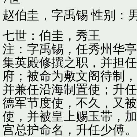
赵伯圭，字禹锡
性别：男
七世：伯圭，秀王
注：字禹锡，任秀州华亭
集英殿修撰之职，并担任
府；被命为敷文阁待制，
并兼任沿海制置使；升任
德军节度使，不久，又被
使，并被皇上赐玉带，加
宫总护命名，升任少傅。