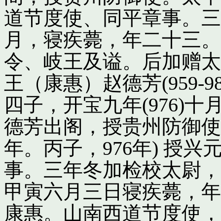
道节度使、同平章事。三
月，寝疾薨，年二十三。
令、岐王及谥。后加赠太
王（康惠）赵德芳(959-
四子，开宝九年(976)
德芳出阁，授贵州防御使
年。丙子，976年) 授
事。三年冬加检校太尉，
甲寅六月三日寝疾薨，年
康惠。山南西道节度使，