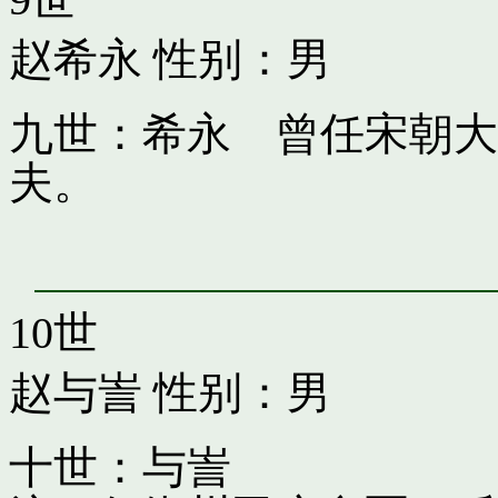
赵希永
性别：男
九世：希永 曾任宋朝大
夫。
10世
赵与訔
性别：男
十世：与訔