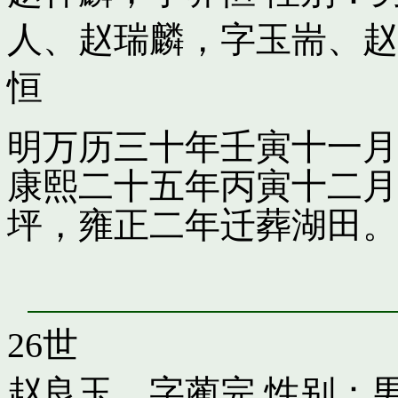
人
、
赵瑞麟，字玉耑
、
赵
恒
明万历三十年壬寅十一月
康熙二十五年丙寅十二月
坪，雍正二年迁葬湖田。
26世
赵良玉，字蔺完
性别：男