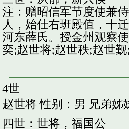
注：赠昭信军节度使兼侍
人，始仕右班殿值，十迁
河东薛氏。授金州观察使
奕;赵世将;赵世秩;赵世觐;
4世
赵世将
性别：男 兄弟姊
四世：世将，福国公