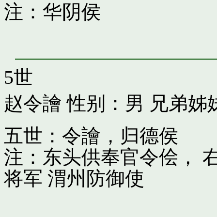
注：华阴侯
5世
赵令譮
性别：男 兄弟姊
五世：令譮，归德侯
注：东头供奉官令侩， 
将军 渭州防御使