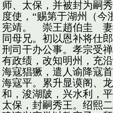
师、太保，并被封为嗣秀
度使，“赐第于湖州（今
宪靖。 崇王趙伯圭 妻
同母兄。初以恩补将仕郎
刑司干办公事。孝宗受禅
有政绩，改知明州，充沿
海寇猖獗，遣人谕降寇首
海寇平。累升显谟阁、龙
和，浚湖陂，兴水利，平
太保，封嗣秀王。绍熙二