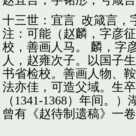
十三世：宜言 改箴言，
注：可能（赵麟，字彦征
校，善画人马。 麟，字
人，赵雍次子。以国子生
书省检校。善画人物、鞍
法亦佳，可造父域。生卒
（1341-1368）年间
曾有《赵待制遗稿》一卷