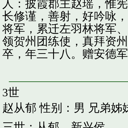
人：披霞郡主赵瑶，惟宪
长修谨，善射，好吟咏，
将军，累迁左羽林将军、
领贺州团练使，真拜资州
卒，年三十八。赠安德军
3世
赵从郁
性别：男 兄弟姊
三世：从郁，新兴侯