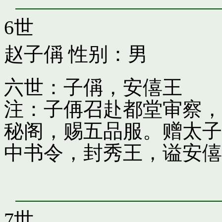
6世
赵子偁
性别：男
六世：子偁，安僖王
注：子侢召赴都堂审察，
秘阁，赐五品服。赠太子
中书令，封秀王，谥安僖
7世