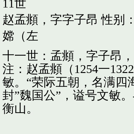
11世
赵孟頫，字字子昂
性别：
嫦（左
十一世：孟頫，字子昂，
注：赵孟頫（1254一13
敏。“荣际五朝，名满四
封”魏国公”，谥号文敏
衡山。