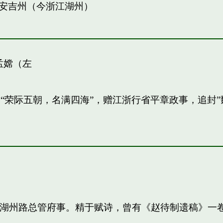
安吉州（今浙江湖州）
孟嫦（左
敏。“荣际五朝，名满四海”，赠江浙行省平章政事，追
知，湖州路总管府事。精于赋诗，曾有《赵待制遗稿》一