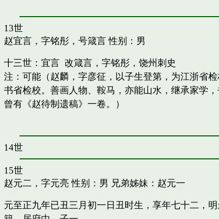
13世
赵宜言，字铭彤，号箴言
性别：男
十三世：宜言 改箴言，字铭彤，饶州刺史
注：可能（赵麟，字彦征，以子生登第，为江浙省检
书省检校。善画人物、鞍马，亦能山水，继承家学，书
曾有《赵待制遗稿》一卷。）
14世
15世
赵元二，字元亮
性别：男 兄弟姊妹：
赵元一
元至正九年已丑三月初一日丑时生，享年七十二，明
籍，居府中。子一。