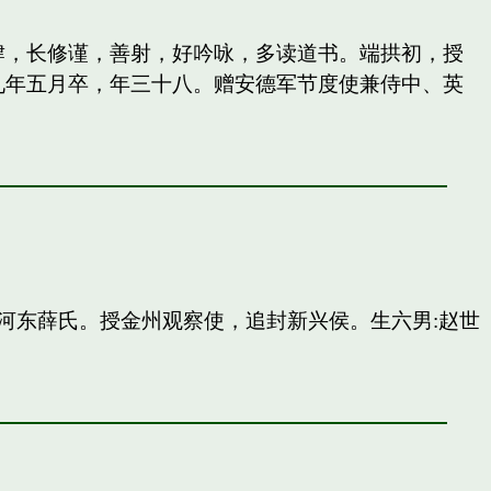
纵肆，长修谨，善射，好吟咏，多读道书。端拱初，授
九年五月卒，年三十八。赠安德军节度使兼侍中、英
河东薛氏。授金州观察使，追封新兴侯。生六男:赵世