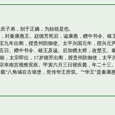
侯庶子弟，别于正嫡，为始祖是也。
四子，封秦康惠王。赵德芳死后，谥康惠，赠中书令、
宝九年出阁，授贵州防御使。太平兴国元年，授兴元
日。赠中书令、岐王及谥。后加赠太师，改楚王。秦王，岐
祖驾崩，太宗即位，17岁德芳出阁，授贵州防御使，太平兴
宗幸南宫视惟宪疾。甲寅六月三日寝疾薨，年二十三。
载“八角城在古墙堡，世传华王所筑。”“华王”是秦康