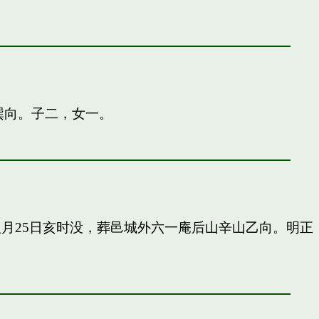
巽向。子二，女一。
申八月25日亥时没，葬邑城外六一庵后山辛山乙向。明正