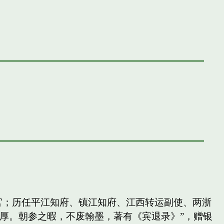
官；历任平江知府、镇江知府、江西转运副使、两浙
厚。朝参之暇，不废翰墨，著有《宾退录》”，赠银