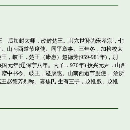
岐王。后加封太师，改封楚王。其六世孙为宋孝宗，七
尹、山南西道节度使、同平章事。三年冬，加检校太
王，楚王（康惠）赵德芳(959-981年)，别
国元年(辽保宁八年。丙子，976年) 授兴元尹，山西
赠中书令、岐王，谥康惠。山南西道节度使， 治所
惠王赵德芳别称。妻焦氏 生有三子，赵惟叙、赵惟