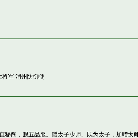
大将军 渭州防御使
直秘阁，赐五品服。赠太子少师。既为太子，加赠太