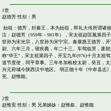
1世
赵德芳
性别：男
始祖：德芳，封秦王，本为始祖，即礼大传所谓诸
注：赵德芳（959年－981年），宋太祖赵匡胤第
世孙为宋光宗，八世孙为宋宁宗。秦康惠王德芳，开
尉。六年三月，寝疾薨，年二十三。车驾临哭，废朝五
称“华王”，宋太祖第四子，开宝九年(976)十月太
道节度使，同平章事。三年冬加检校太尉，癸丑，太
兴元府城今陕西汉中地区。 明正德十年《中牟县志》
宪、赵惟能。
2世
赵惟宪
性别：男 兄弟姊妹：
赵惟叙
、
赵惟能