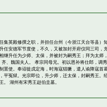
任集英殿修撰之职，并担任台州（今浙江天台等县）
升任安德军节度使，不久，又被加封开府仪同三司，
相继升任为少师、太保，并被封为嗣秀王；拜为太师，
，齐、魏国夫人。 孝宗同母兄。初以恩补将仕郎，调
制置使。奉诏徙戌定海，时海寇猖獗，遣人谕降寇首
，平冤狱。光宗即位，升少师，迁太保，封嗣秀王。绍熙
王。 湖州有宋秀王赵伯圭墓。