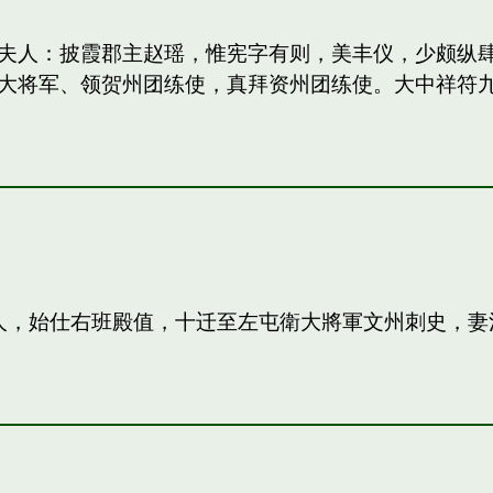
妻：和夫人：披霞郡主赵瑶，惟宪字有则，美丰仪，少颇
大将军、领贺州团练使，真拜资州团练使。大中祥符
夫人，始仕右班殿值，十迁至左屯衛大將軍文州刺史，妻