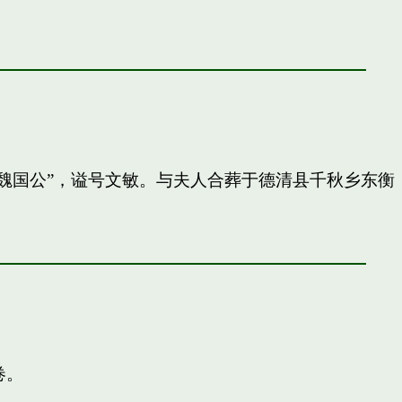
封”魏国公”，谥号文敏。与夫人合葬于德清县千秋乡东衡
卷。