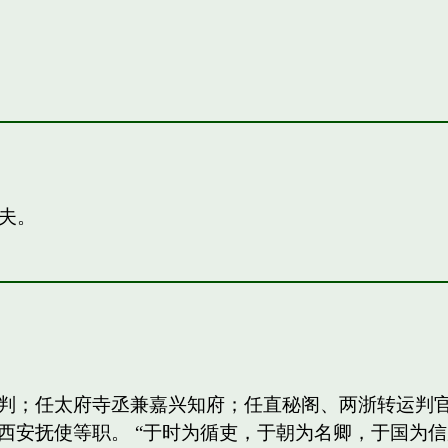
夫。
判；任太府寺丞兼嘉兴知府；任直秘阁、两浙转运判
西安抚使等职。 “于时为循吏，于朝为名卿，于国为信