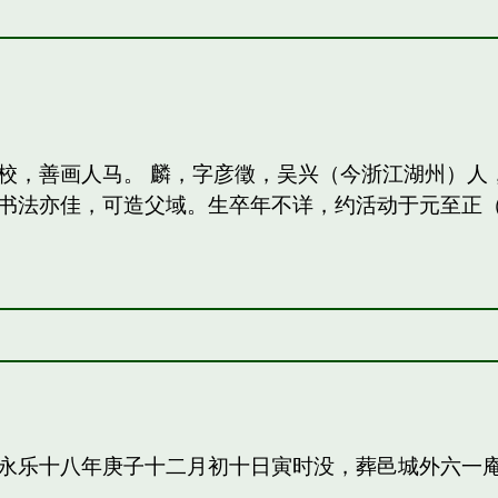
校，善画人马。 麟，字彦徵，吴兴（今浙江湖州）人
法亦佳，可造父域。生卒年不详，约活动于元至正（13
永乐十八年庚子十二月初十日寅时没，葬邑城外六一