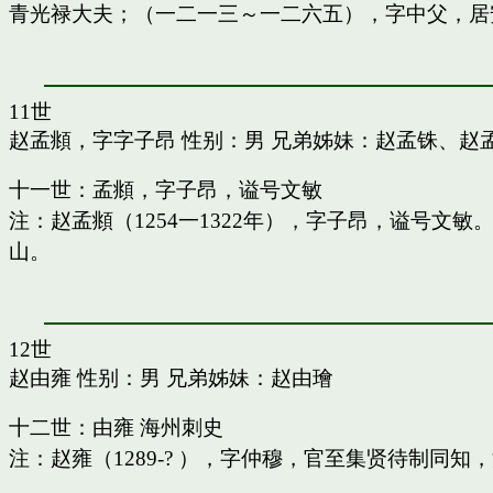
青光禄大夫；（一二一三～一二六五），字中父，居
11世
赵孟頫，字字子昂
性别：男 兄弟姊妹：
赵孟铢
、
赵
十一世：孟頫，字子昂，谥号文敏
注：赵孟頫（1254一1322年），字子昂，谥号文
山。
12世
赵由雍
性别：男 兄弟姊妹：
赵由璯
十二世：由雍 海州刺史
注：赵雍（1289-? ），字仲穆，官至集贤待制同