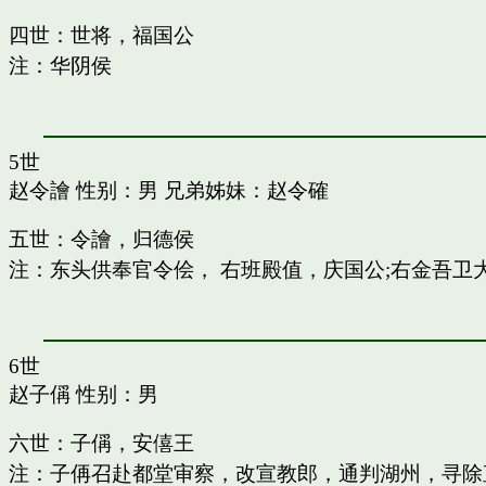
四世：世将，福国公
注：华阴侯
5世
赵令譮
性别：男 兄弟姊妹：
赵令確
五世：令譮，归德侯
注：东头供奉官令侩， 右班殿值，庆国公;右金吾卫
6世
赵子偁
性别：男
六世：子偁，安僖王
注：子侢召赴都堂审察，改宣教郎，通判湖州，寻除