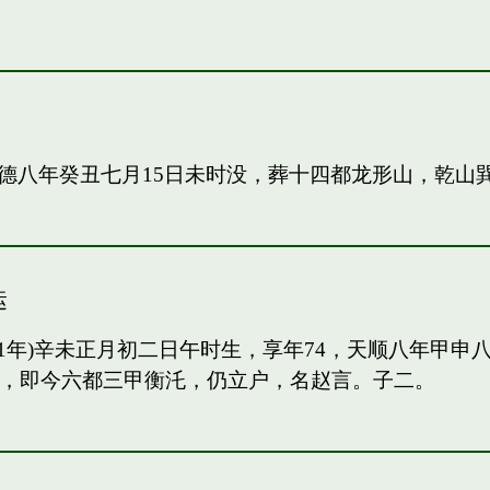
德八年癸丑七月15日未时没，葬十四都龙形山，乾山
运
91年)辛未正月初二日午时生，享年74，天顺八年甲
甲，即今六都三甲衡汑，仍立户，名赵言。子二。