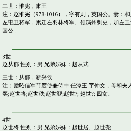
二世：惟宪，肃王
注：赵惟宪（978-1016），字有则，英国公。
左屯卫将军，累迁左羽林将军、领演州刺史，加左卫
国公。
3世
赵从郁
性别：男 兄弟姊妹：
赵从式
三世：从郁，新兴侯
注：赠昭信军节度使兼侍中 任潭王 字仲文，母和
奕;赵世将;赵世秩;赵世觐;赵世?; 赵世?; 四女。
4世
赵世将
性别：男 兄弟姊妹：
赵世居
、
赵世尧