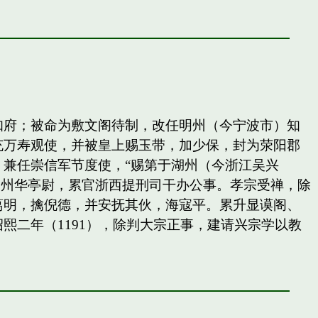
知府；被命为敷文阁待制，改任明州（今宁波市）知
充万寿观使，并被皇上赐玉带，加少保，封为荥阳郡
兼任崇信军节度使，“赐第于湖州（今浙江吴兴
秀州华亭尉，累官浙西提刑司干办公事。孝宗受禅，除
葛明，擒倪德，并安抚其伙，海寇平。累升显谟阁、
二年（1191），除判大宗正事，建请兴宗学以教