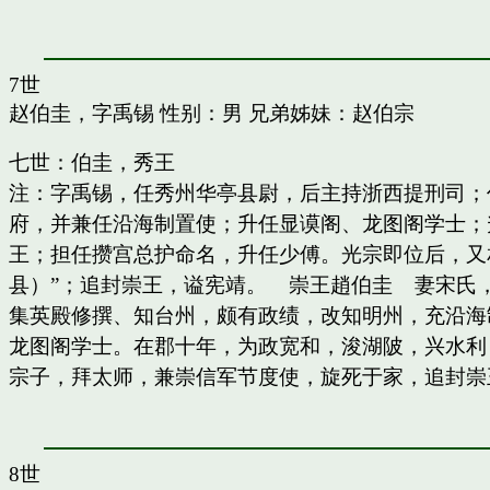
7世
赵伯圭，字禹锡
性别：男 兄弟姊妹：
赵伯宗
七世：伯圭，秀王
注：字禹锡，任秀州华亭县尉，后主持浙西提刑司；
府，并兼任沿海制置使；升任显谟阁、龙图阁学士；
王；担任攒宫总护命名，升任少傅。光宗即位后，又
县）”；追封崇王，谥宪靖。 崇王趙伯圭 妻宋氏
集英殿修撰、知台州，颇有政绩，改知明州，充沿海
龙图阁学士。在郡十年，为政宽和，浚湖陂，兴水利
宗子，拜太师，兼崇信军节度使，旋死于家，追封崇
8世