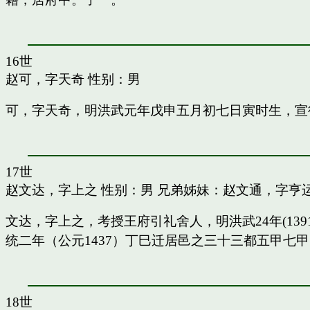
16世
赵可，字天奇
性别：男
可，字天奇，明洪武元年戊申五月初七日寅时生，宣
17世
赵文达，字上之
性别：男 兄弟姊妹：
赵文通，字亨
文达，字上之，考授王府引礼舍人，明洪武24年(13
统二年（公元1437）丁巳迁居邑之三十三都五甲七
18世