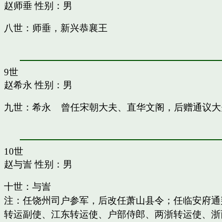
赵师垂
性别：男
八世：师垂，新兴恭襄王
9世
赵希永
性别：男
九世：希永 曾任宋朝大夫、直华文阁，后赠通议大
10世
赵与訔
性别：男
十世：与訔
注：任饶州司户参军，后改任萧山县令；任临安府通
转运副使、江东转运使、户部侍郎、两浙转运使、浙