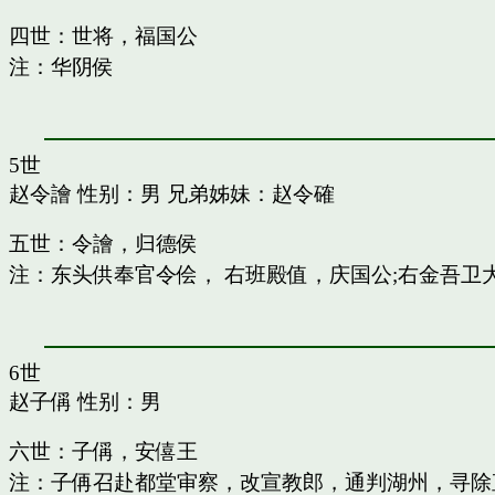
四世：世将，福国公
注：华阴侯
5世
赵令譮
性别：男 兄弟姊妹：
赵令確
五世：令譮，归德侯
注：东头供奉官令侩， 右班殿值，庆国公;右金吾卫
6世
赵子偁
性别：男
六世：子偁，安僖王
注：子侢召赴都堂审察，改宣教郎，通判湖州，寻除