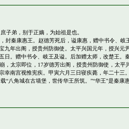
侯庶子弟，别于正嫡，为始祖是也。
四子，封秦康惠王。赵德芳死后，谥康惠，赠中书令、
宝九年出阁，授贵州防御使。太平兴国元年，授兴元
日。赠中书令、岐王及谥。后加赠太师，改楚王。秦王，岐
祖驾崩，太宗即位，17岁德芳出阁，授贵州防御使，太平兴
宗幸南宫视惟宪疾。甲寅六月三日寝疾薨，年二十三。
载“八角城在古墙堡，世传华王所筑。”“华王”是秦康