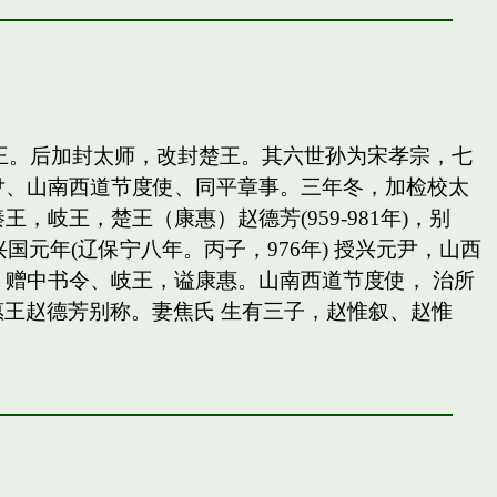
岐王。后加封太师，改封楚王。其六世孙为宋孝宗，七
尹、山南西道节度使、同平章事。三年冬，加检校太
王，楚王（康惠）赵德芳(959-981年)，别
国元年(辽保宁八年。丙子，976年) 授兴元尹，山西
赠中书令、岐王，谥康惠。山南西道节度使， 治所
惠王赵德芳别称。妻焦氏 生有三子，赵惟叙、赵惟