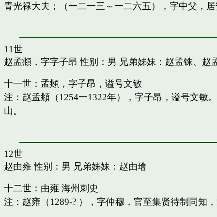
青光禄大夫；（一二一三～一二六五），字中父，居
11世
赵孟頫，字字子昂
性别：男 兄弟姊妹：
赵孟铢
、
赵
十一世：孟頫，字子昂，谥号文敏
注：赵孟頫（1254一1322年），字子昂，谥号文
山。
12世
赵由雍
性别：男 兄弟姊妹：
赵由璯
十二世：由雍 海州刺史
注：赵雍（1289-? ），字仲穆，官至集贤待制同