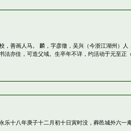
校，善画人马。 麟，字彦徵，吴兴（今浙江湖州）人
法亦佳，可造父域。生卒年不详，约活动于元至正（13
永乐十八年庚子十二月初十日寅时没，葬邑城外六一