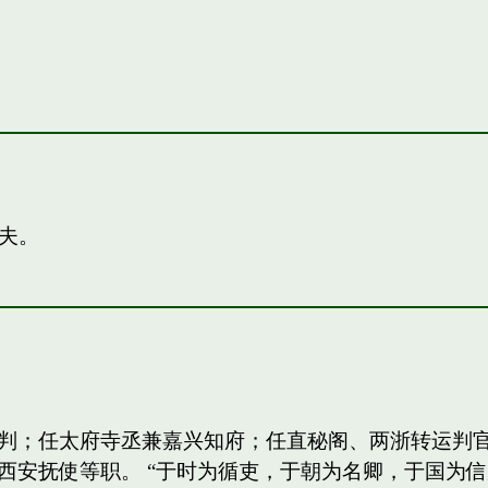
夫。
判；任太府寺丞兼嘉兴知府；任直秘阁、两浙转运判
西安抚使等职。 “于时为循吏，于朝为名卿，于国为信