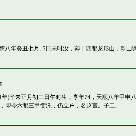
德八年癸丑七月15日未时没，葬十四都龙形山，乾山
运
91年)辛未正月初二日午时生，享年74，天顺八年甲
甲，即今六都三甲衡汑，仍立户，名赵言。子二。