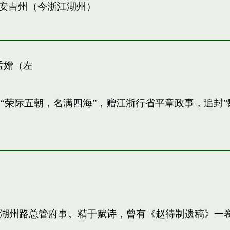
安吉州（今浙江湖州）
孟嫦（左
敏。“荣际五朝，名满四海”，赠江浙行省平章政事，追
知，湖州路总管府事。精于赋诗，曾有《赵待制遗稿》一