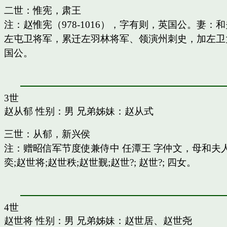
二世：惟宪，肃王
注：赵惟宪（978-1016），字有则，英国公。
左屯卫将军，累迁左羽林将军、领演州刺史，加左卫
国公。
3世
赵从郁
性别：男 兄弟姊妹：
赵从式
三世：从郁，新兴侯
注：赠昭信军节度使兼侍中 任潭王 字仲文，母和
奕;赵世将;赵世秩;赵世觐;赵世?; 赵世?; 四女。
4世
赵世将
性别：男 兄弟姊妹：
赵世居
、
赵世尧