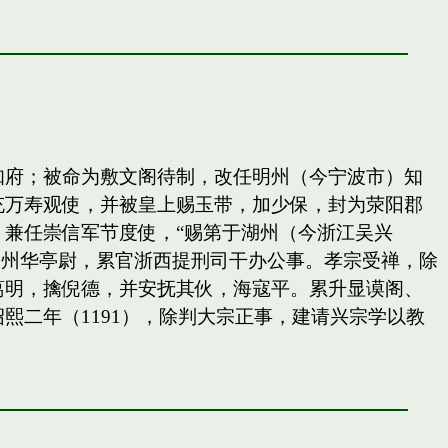
知府；被命为敷文阁待制，改任明州（今宁波市）知
充万寿观使，并被皇上赐玉带，加少保，封为荥阳郡
兼任崇信军节度使，“赐第于湖州（今浙江吴兴
秀州华亭尉，累官浙西提刑司干办公事。孝宗受禅，除
葛明，擒倪德，并安抚其伙，海寇平。累升显谟阁、
二年（1191），除判大宗正事，建请兴宗学以教