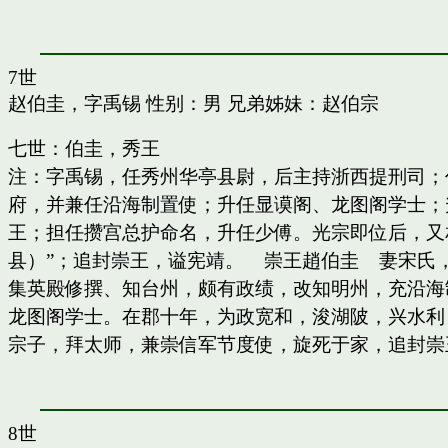
7世
赵伯圭，字禹锡
性别：男 兄弟姊妹：
赵伯宗
七世：伯圭，秀王
注：字禹锡，任秀州华亭县尉，后主持浙西提刑司；
府，并兼任沿海制置使；升任显谟阁、龙图阁学士；
王；担任攒宫总护命名，升任少傅。光宗即位后，又
县）”；追封崇王，谥宪靖。 崇王趙伯圭 妻宋氏
集英殿修撰、知台州，颇有政绩，改知明州，充沿海
龙图阁学士。在郡十年，为政宽和，浚湖陂，兴水利
宗子，拜太师，兼崇信军节度使，旋死于家，追封崇
8世