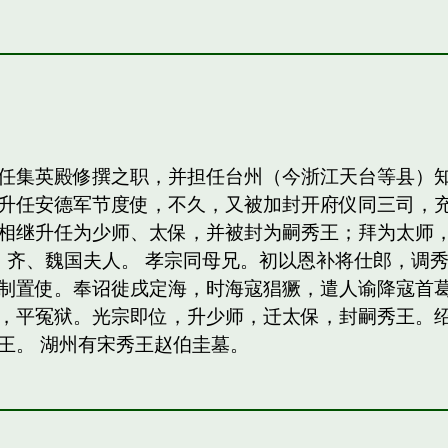
任集英殿修撰之职，并担任台州（今浙江天台等县）
升任安德军节度使，不久，又被加封开府仪同三司，
相继升任为少师、太保，并被封为嗣秀王；拜为太师，
，齐、魏国夫人。 孝宗同母兄。初以恩补将仕郎，调
制置使。奉诏徙戌定海，时海寇猖獗，遣人谕降寇首
，平冤狱。光宗即位，升少师，迁太保，封嗣秀王。绍熙
王。 湖州有宋秀王赵伯圭墓。