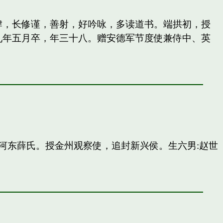
纵肆，长修谨，善射，好吟咏，多读道书。端拱初，授
九年五月卒，年三十八。赠安德军节度使兼侍中、英
河东薛氏。授金州观察使，追封新兴侯。生六男:赵世