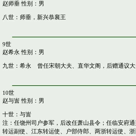
赵师垂
性别：男
八世：师垂，新兴恭襄王
9世
赵希永
性别：男
九世：希永 曾任宋朝大夫、直华文阁，后赠通议大
10世
赵与訔
性别：男
十世：与訔
注：任饶州司户参军，后改任萧山县令；任临安府通
转运副使、江东转运使、户部侍郎、两浙转运使、浙