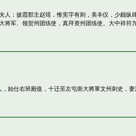
妻：和夫人：披霞郡主赵瑶，惟宪字有则，美丰仪，少颇
大将军、领贺州团练使，真拜资州团练使。大中祥符
夫人，始仕右班殿值，十迁至左屯衛大將軍文州刺史，妻