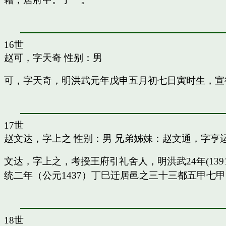
16世
赵可，字天奇
性别：男
可，字天奇，明洪武元年戊申五月初七日寅时生，宣
17世
赵文达，字上之
性别：男 兄弟姊妹：
赵文通，字亨
文达，字上之，考授王府引礼舍人，明洪武24年(13
统二年（公元1437）丁巳迁居邑之三十三都五甲七
18世