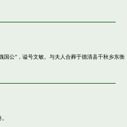
封”魏国公”，谥号文敏。与夫人合葬于德清县千秋乡东衡
卷。