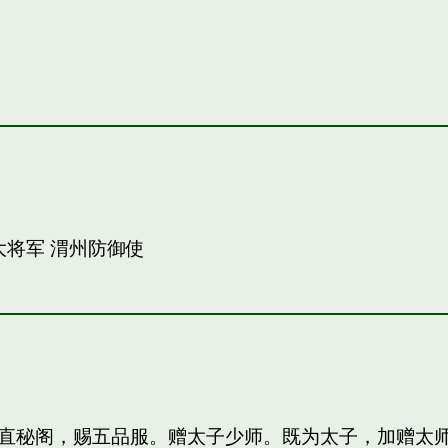
大将军 渭州防御使
直秘阁，赐五品服。赠太子少师。既为太子，加赠太