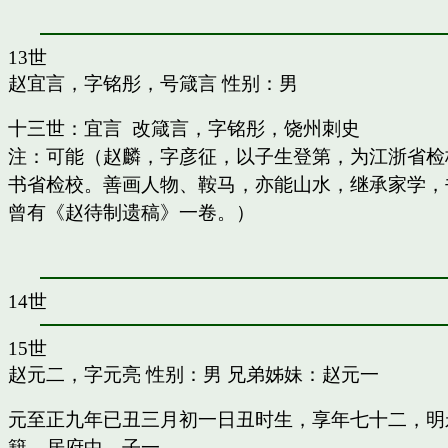
13世
赵宜言，字铭彤，号箴言
性别：男
十三世：宜言 改箴言，字铭彤，饶州刺史
注：可能（赵麟，字彦征，以子生登第，为江浙省检
书省检校。善画人物、鞍马，亦能山水，继承家学，书
曾有《赵待制遗稿》一卷。）
14世
15世
赵元二，字元亮
性别：男 兄弟姊妹：
赵元一
元至正九年已丑三月初一日丑时生，享年七十二，明
籍，居府中。子一。