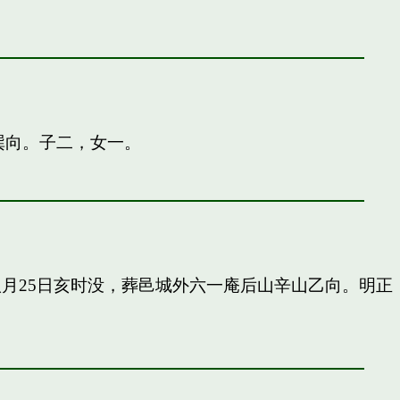
巽向。子二，女一。
申八月25日亥时没，葬邑城外六一庵后山辛山乙向。明正