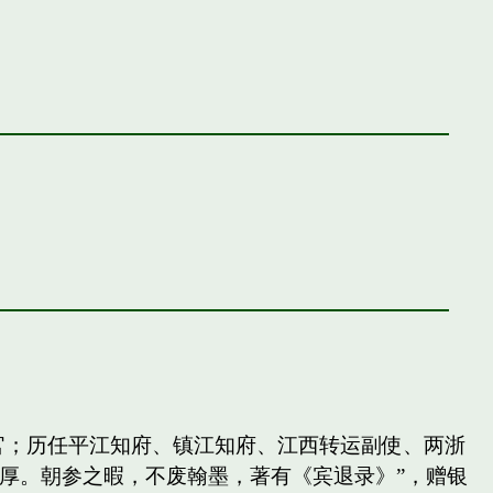
官；历任平江知府、镇江知府、江西转运副使、两浙
厚。朝参之暇，不废翰墨，著有《宾退录》”，赠银