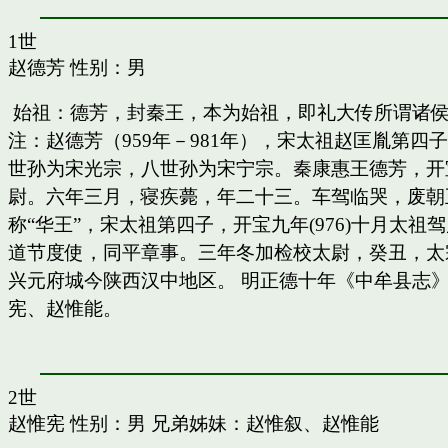
1世
赵德芳
性别：男
始祖：德芳，封秦王，本为始祖，即礼大传所谓诸
注：赵德芳（959年－981年），宋太祖赵匡胤第
世孙为宋光宗，八世孙为宋宁宗。秦康惠王德芳，开
尉。六年三月，寝疾薨，年二十三。车驾临哭，废朝五
称“华王”，宋太祖第四子，开宝九年(976)十月太
道节度使，同平章事。三年冬加检校太尉，癸丑，太
兴元府城今陕西汉中地区。 明正德十年《中牟县志》
宪、赵惟能。
2世
赵惟宪
性别：男 兄弟姊妹：
赵惟叙
、
赵惟能