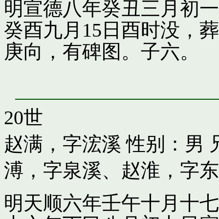
明宣德八年癸丑三月初一
癸酉九月15日酉时没，
庚向，有碑图。子六。
20世
赵满，字浤溪
性别：男 
溥，字泉溪
、
赵淮，字东
明天顺六年壬午十月十七