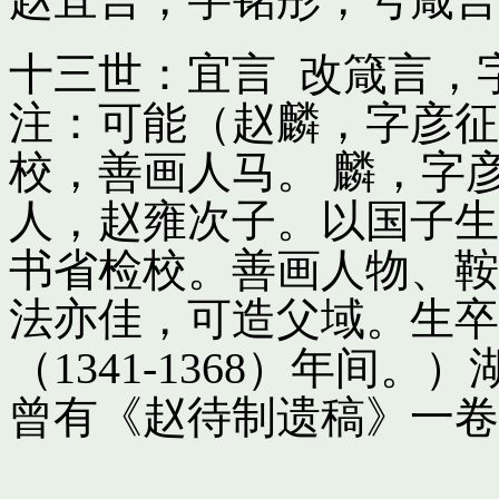
十三世：宜言 改箴言，
注：可能（赵麟，字彦征
校，善画人马。 麟，字
人，赵雍次子。以国子生
书省检校。善画人物、鞍
法亦佳，可造父域。生卒
（1341-1368）年间
曾有《赵待制遗稿》一卷