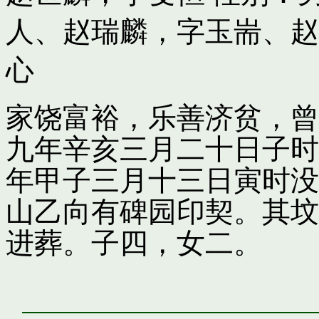
人
、
赵瑞麟，字玉耑
、
赵
心
家饶富裕，乐善济贫，曾
九年辛亥三月二十日子时
年甲子三月十三日寅时没
山乙向有碑园印契。其坟
进葬。子四，女二。