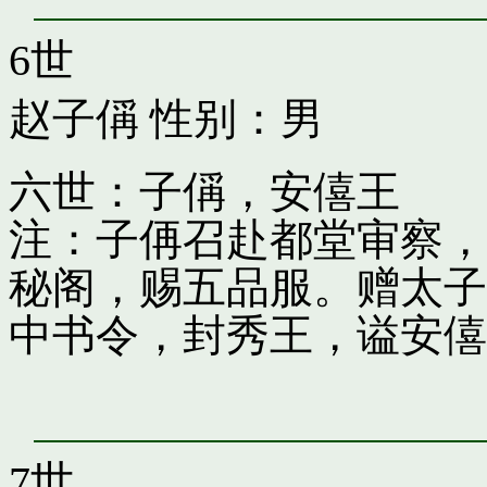
6世
赵子偁
性别：男
六世：子偁，安僖王
注：子侢召赴都堂审察，
秘阁，赐五品服。赠太子
中书令，封秀王，谥安僖
7世