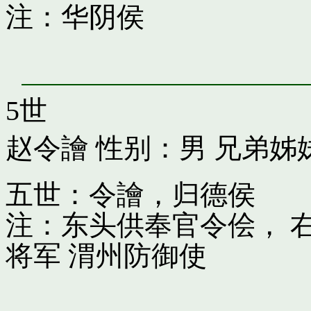
注：华阴侯
5世
赵令譮
性别：男 兄弟姊
五世：令譮，归德侯
注：东头供奉官令侩， 
将军 渭州防御使