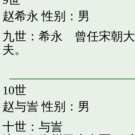
赵希永
性别：男
九世：希永 曾任宋朝大
夫。
10世
赵与訔
性别：男
十世：与訔