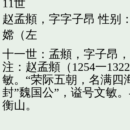
11世
赵孟頫，字字子昂
性别：
嫦（左
十一世：孟頫，字子昂，
注：赵孟頫（1254一13
敏。“荣际五朝，名满四
封”魏国公”，谥号文敏
衡山。