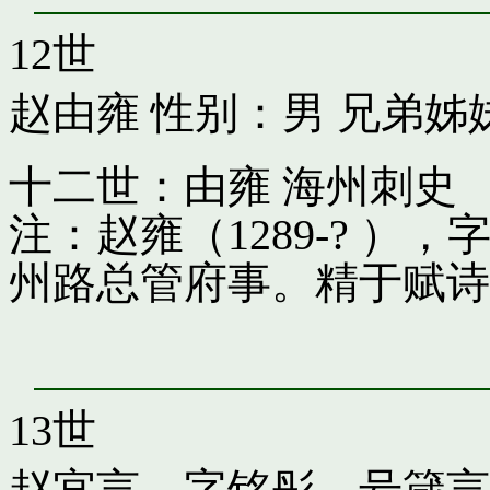
12世
赵由雍
性别：男 兄弟姊
十二世：由雍 海州刺史
注：赵雍（1289-? 
州路总管府事。精于赋诗
13世
赵宜言，字铭彤，号箴言