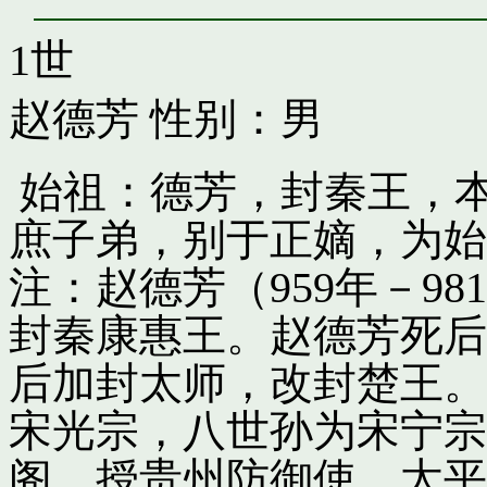
1世
赵德芳
性别：男
始祖：德芳，封秦王，
庶子弟，别于正嫡，为始
注：赵德芳（959年－9
封秦康惠王。赵德芳死后
后加封太师，改封楚王。
宋光宗，八世孙为宋宁宗
阁，授贵州防御使。太平