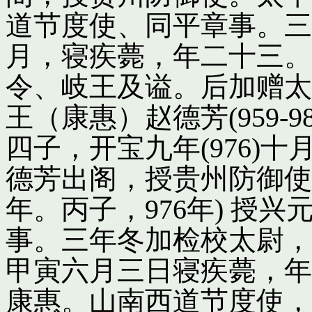
道节度使、同平章事。三
月，寝疾薨，年二十三。
令、岐王及谥。后加赠太
王（康惠）赵德芳(959-
四子，开宝九年(976)
德芳出阁，授贵州防御使
年。丙子，976年) 授
事。三年冬加检校太尉，
甲寅六月三日寝疾薨，年
康惠。山南西道节度使，