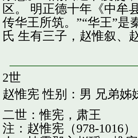
区。 明正德十年《中牟
传华王所筑。”“华王”
氏 生有三子，赵惟叙、
2世
赵惟宪
性别：男 兄弟姊
二世：惟宪，肃王
注：赵惟宪（978-10