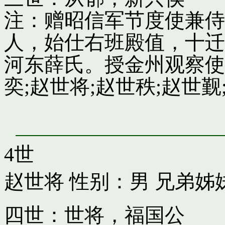
注：赠昭信军节度使兼侍
人，始仕右班殿值，十迁
河东薛氏。授金州观察使
奕;赵世将;赵世秩;赵世觐;
4世
赵世将
性别：男 兄弟姊
四世：世将，福国公