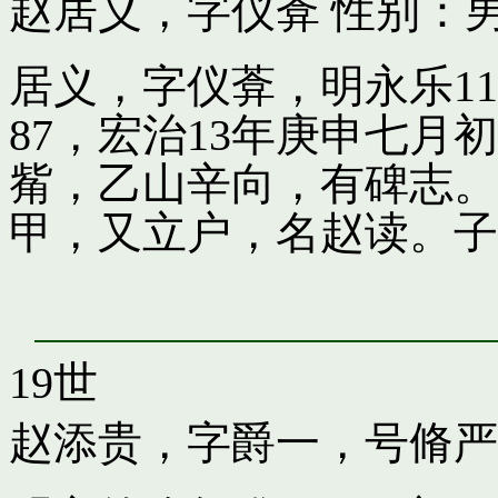
赵居义，字仪葊
性别：男
居义，字仪葊，明永乐1
87，宏治13年庚申七
觜，乙山辛向，有碑志。
甲，又立户，名赵读。子
19世
赵添贵，字爵一，号脩严