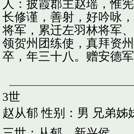
人：披霞郡主赵瑶，惟宪
长修谨，善射，好吟咏，
将军，累迁左羽林将军、
领贺州团练使，真拜资州
卒，年三十八。赠安德军
3世
赵从郁
性别：男 兄弟姊
三世：从郁，新兴侯