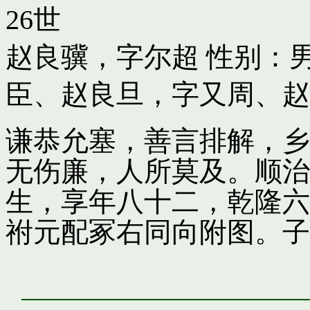
26世
赵良骥，字尔超
性别：男
臣
、
赵良旦，字又周
、
赵
谦恭允塞，善言排解，乡
无伤廉，人所莫及。顺治
生，享年八十二，乾隆六
祔元配冢右同向附图。子