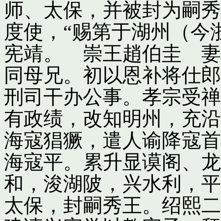
师、太保，并被封为嗣秀
度使，“赐第于湖州（今
宪靖。 崇王趙伯圭 妻
同母兄。初以恩补将仕郎
刑司干办公事。孝宗受禅
有政绩，改知明州，充沿
海寇猖獗，遣人谕降寇首
海寇平。累升显谟阁、龙
和，浚湖陂，兴水利，平
太保，封嗣秀王。绍熙二