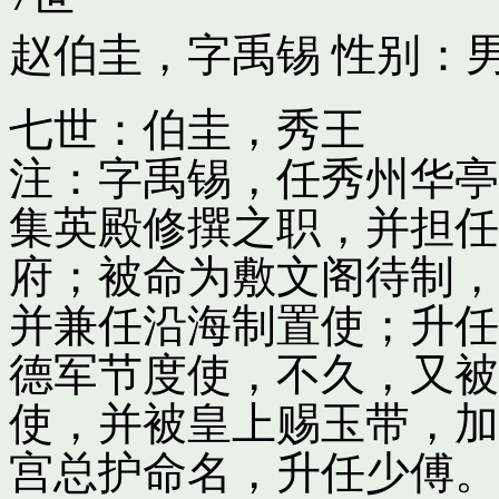
赵伯圭，字禹锡
性别：男
七世：伯圭，秀王
注：字禹锡，任秀州华亭
集英殿修撰之职，并担任
府；被命为敷文阁待制，
并兼任沿海制置使；升任
德军节度使，不久，又被
使，并被皇上赐玉带，加
宫总护命名，升任少傅。