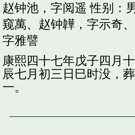
赵钟池，字阅遥
性别：男
窥萬
、
赵钟韡，字示奇
、
字雅譬
康熙四十七年戊子四月十
辰七月初三日巳时没，葬
一。