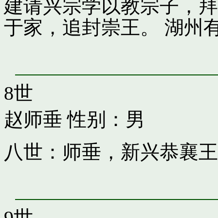
建请兴宗学以教宗子，拜
于家，追封崇王。 湖州
8世
赵师垂
性别：男
八世：师垂，新兴恭襄王
9世