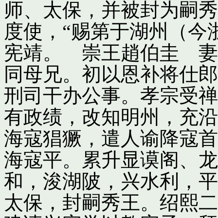
师、太保，并被封为嗣秀
度使，“赐第于湖州（今
宪靖。 崇王趙伯圭 妻
同母兄。初以恩补将仕郎
刑司干办公事。孝宗受禅
有政绩，改知明州，充沿
海寇猖獗，遣人谕降寇首
海寇平。累升显谟阁、龙
和，浚湖陂，兴水利，平
太保，封嗣秀王。绍熙二