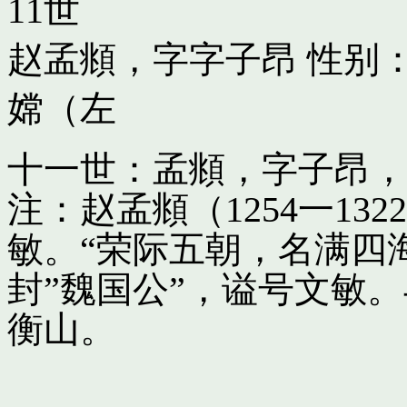
11世
赵孟頫，字字子昂
性别：
嫦（左
十一世：孟頫，字子昂，
注：赵孟頫（1254一13
敏。“荣际五朝，名满四
封”魏国公”，谥号文敏
衡山。