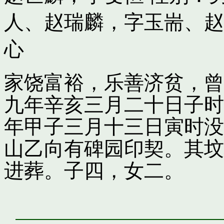
人
、
赵瑞麟，字玉耑
、
赵
心
家饶富裕，乐善济贫，曾
九年辛亥三月二十日子时
年甲子三月十三日寅时没
山乙向有碑园印契。其坟
进葬。子四，女二。