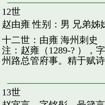
12世
赵由雍
性别：男 兄弟姊
十二世：由雍 海州刺史
注：赵雍（1289-? 
州路总管府事。精于赋诗
13世
赵宜言，字铭彤，号箴言