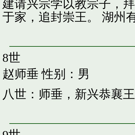
建请兴宗学以教宗子，拜
于家，追封崇王。 湖州
8世
赵师垂
性别：男
八世：师垂，新兴恭襄王
9世