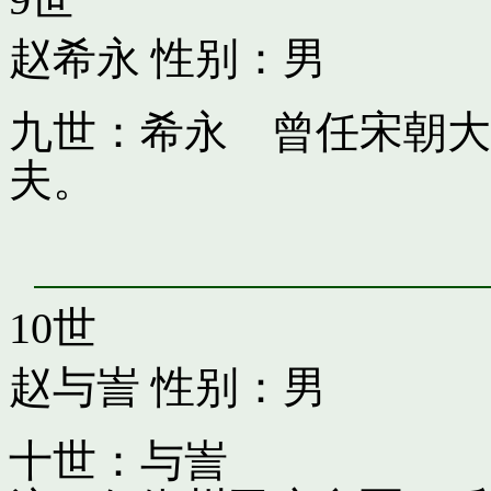
赵希永
性别：男
九世：希永 曾任宋朝大
夫。
10世
赵与訔
性别：男
十世：与訔