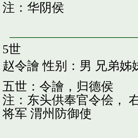
注：华阴侯
5世
赵令譮
性别：男 兄弟姊
五世：令譮，归德侯
注：东头供奉官令侩， 
将军 渭州防御使