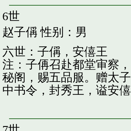
6世
赵子偁
性别：男
六世：子偁，安僖王
注：子侢召赴都堂审察，
秘阁，赐五品服。赠太子
中书令，封秀王，谥安僖
7世