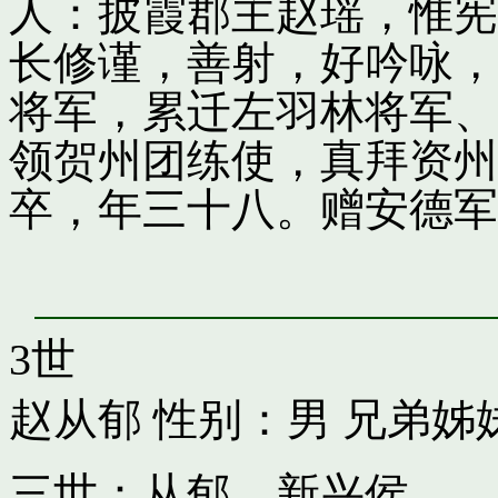
人：披霞郡主赵瑶，惟宪
长修谨，善射，好吟咏，
将军，累迁左羽林将军、
领贺州团练使，真拜资州
卒，年三十八。赠安德军
3世
赵从郁
性别：男 兄弟姊
三世：从郁，新兴侯