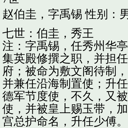
赵伯圭，字禹锡
性别：男
七世：伯圭，秀王
注：字禹锡，任秀州华亭
集英殿修撰之职，并担任
府；被命为敷文阁待制，
并兼任沿海制置使；升任
德军节度使，不久，又被
使，并被皇上赐玉带，加
宫总护命名，升任少傅。