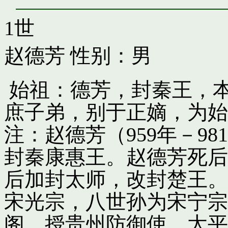
1世
赵德芳
性别：男
始祖：德芳，封秦王，
庶子弟，别于正嫡，为始
注：赵德芳（959年－9
封秦康惠王。赵德芳死后
后加封太师，改封楚王。
宋光宗，八世孙为宋宁宗
阁，授贵州防御使。太平