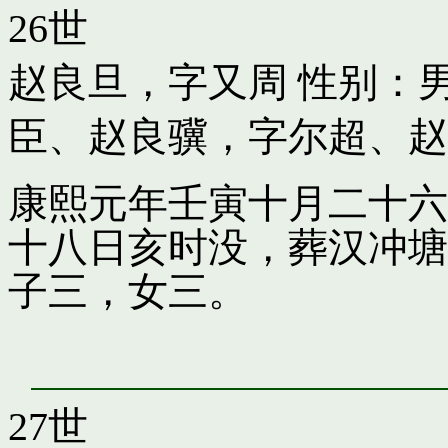
26世
赵良旦，字又周
性别：男
臣
、
赵良骥，字尔超
、
赵
康熙元年壬寅十月二十六
十八日亥时没，葬汉冲塘
子三，女三。
27世