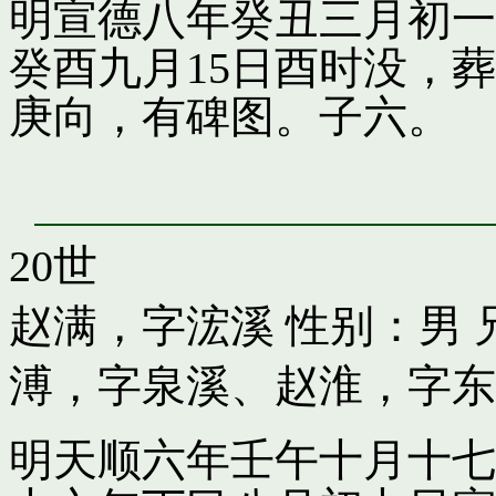
明宣德八年癸丑三月初一
癸酉九月15日酉时没，
庚向，有碑图。子六。
20世
赵满，字浤溪
性别：男 
溥，字泉溪
、
赵淮，字东
明天顺六年壬午十月十七