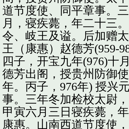
道节度使、同平章事。三
月，寝疾薨，年二十三。
令、岐王及谥。后加赠太
王（康惠）赵德芳(959-
四子，开宝九年(976)
德芳出阁，授贵州防御使
年。丙子，976年) 授
事。三年冬加检校太尉，
甲寅六月三日寝疾薨，年
康惠。山南西道节度使，