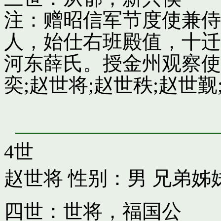
注：赠昭信军节度使兼侍
人，始仕右班殿值，十迁
河东薛氏。授金州观察使
奕;赵世将;赵世秩;赵世觐;
4世
赵世将
性别：男 兄弟姊
四世：世将，福国公