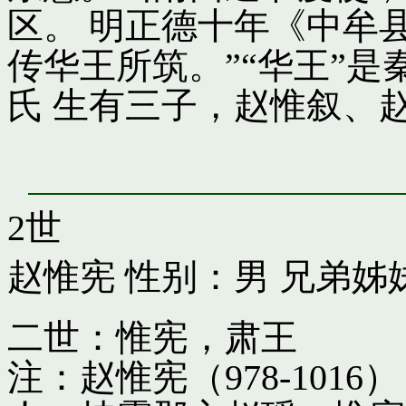
区。 明正德十年《中牟
传华王所筑。”“华王”
氏 生有三子，赵惟叙、
2世
赵惟宪
性别：男 兄弟姊
二世：惟宪，肃王
注：赵惟宪（978-10