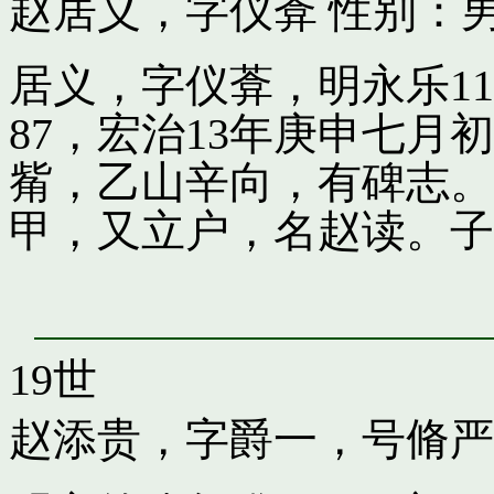
赵居义，字仪葊
性别：男
居义，字仪葊，明永乐1
87，宏治13年庚申七
觜，乙山辛向，有碑志。
甲，又立户，名赵读。子
19世
赵添贵，字爵一，号脩严