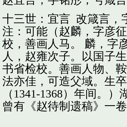
十三世：宜言 改箴言，
注：可能（赵麟，字彦征
校，善画人马。 麟，字
人，赵雍次子。以国子生
书省检校。善画人物、鞍
法亦佳，可造父域。生卒
（1341-1368）年间
曾有《赵待制遗稿》一卷