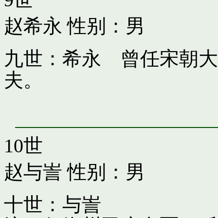
赵希永
性别：男
九世：希永 曾任宋朝大
夫。
10世
赵与訔
性别：男
十世：与訔