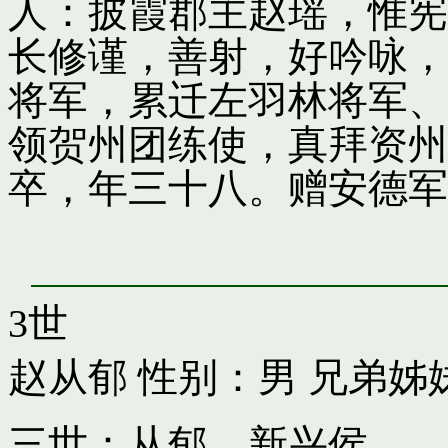
人：披霞郡主赵瑶，惟宪
长修谨，善射，好吟咏，
将军，累迁左羽林将军、
领贺州团练使，真拜资州
卒，年三十八。赠安德军
3世
赵从郁
性别：男 兄弟姊
三世：从郁，新兴侯