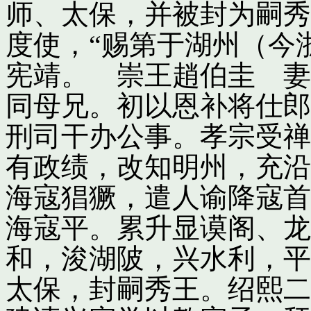
师、太保，并被封为嗣秀
度使，“赐第于湖州（今
宪靖。 崇王趙伯圭 妻
同母兄。初以恩补将仕郎
刑司干办公事。孝宗受禅
有政绩，改知明州，充沿
海寇猖獗，遣人谕降寇首
海寇平。累升显谟阁、龙
和，浚湖陂，兴水利，平
太保，封嗣秀王。绍熙二