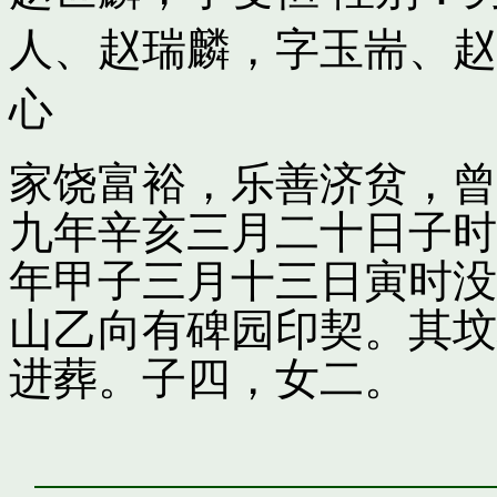
人
、
赵瑞麟，字玉耑
、
赵
心
家饶富裕，乐善济贫，曾
九年辛亥三月二十日子时
年甲子三月十三日寅时没
山乙向有碑园印契。其坟
进葬。子四，女二。