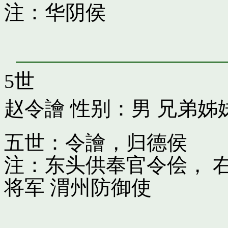
注：华阴侯
5世
赵令譮
性别：男 兄弟姊
五世：令譮，归德侯
注：东头供奉官令侩， 
将军 渭州防御使