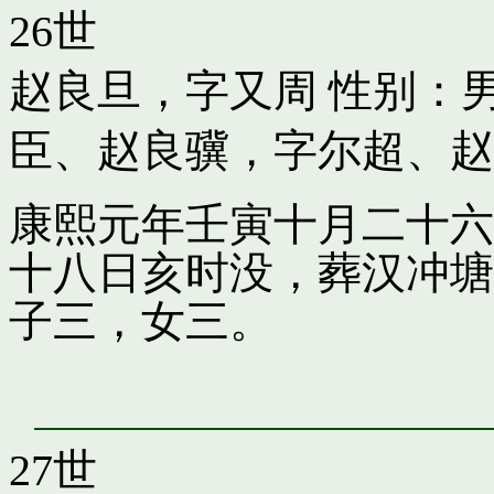
26世
赵良旦，字又周
性别：男
臣
、
赵良骥，字尔超
、
赵
康熙元年壬寅十月二十六
十八日亥时没，葬汉冲塘
子三，女三。
27世