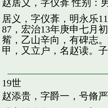
赵居义，字仪葊
性别：男
居义，字仪葊，明永乐1
87，宏治13年庚申七
觜，乙山辛向，有碑志。
甲，又立户，名赵读。子
19世
赵添贵，字爵一，号脩严