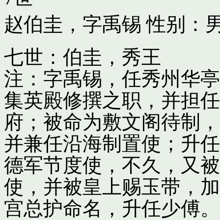
赵伯圭，字禹锡
性别：男
七世：伯圭，秀王
注：字禹锡，任秀州华亭
集英殿修撰之职，并担任
府；被命为敷文阁待制，
并兼任沿海制置使；升任
德军节度使，不久，又被
使，并被皇上赐玉带，加
宫总护命名，升任少傅。