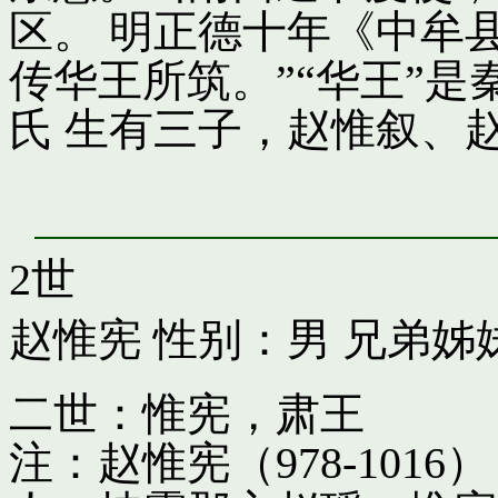
区。 明正德十年《中牟
传华王所筑。”“华王”
氏 生有三子，赵惟叙、
2世
赵惟宪
性别：男 兄弟姊
二世：惟宪，肃王
注：赵惟宪（978-10