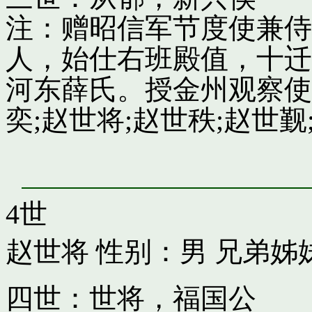
注：赠昭信军节度使兼侍
人，始仕右班殿值，十迁
河东薛氏。授金州观察使
奕;赵世将;赵世秩;赵世觐;
4世
赵世将
性别：男 兄弟姊
四世：世将，福国公