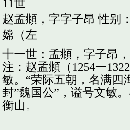
11世
赵孟頫，字字子昂
性别：
嫦（左
十一世：孟頫，字子昂，
注：赵孟頫（1254一13
敏。“荣际五朝，名满四
封”魏国公”，谥号文敏
衡山。