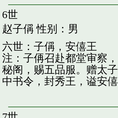
6世
赵子偁
性别：男
六世：子偁，安僖王
注：子侢召赴都堂审察，
秘阁，赐五品服。赠太子
中书令，封秀王，谥安僖
7世