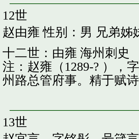
12世
赵由雍
性别：男 兄弟姊
十二世：由雍 海州刺史
注：赵雍（1289-? 
州路总管府事。精于赋诗
13世
赵宜言，字铭彤，号箴言