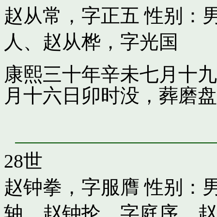
赵从常，字正五
性别：男
人
、
赵从桦，字光国
康熙三十年辛未七月十九
月十六日卯时没，葬磨盘
28世
赵钟拳，字服膺
性别：男
轴
、
赵钟抡，字庭序
、
赵