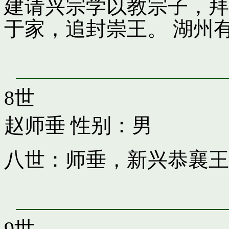
建请兴宗学以教宗子，拜
于家，追封崇王。 湖州
8世
赵师垂
性别：男
八世：师垂，新兴恭襄王
9世