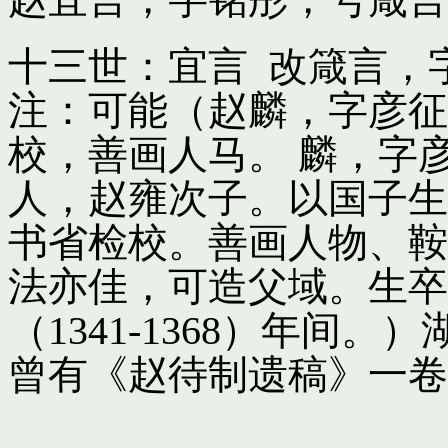
十三世：宜言 改箴言，
注：可能（赵麟，字彦征
校，善画人马。 麟，字
人，赵雍次子。以国子生
书省检校。善画人物、鞍
法亦佳，可造父域。生卒
（1341-1368）年间
曾有《赵待制遗稿》一卷