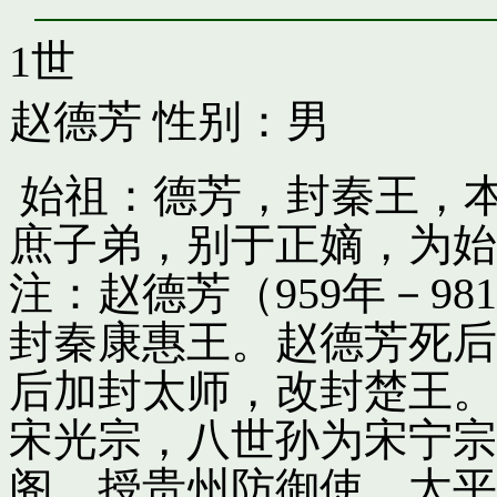
1世
赵德芳
性别：男
始祖：德芳，封秦王，
庶子弟，别于正嫡，为始
注：赵德芳（959年－9
封秦康惠王。赵德芳死后
后加封太师，改封楚王。
宋光宗，八世孙为宋宁宗
阁，授贵州防御使。太平