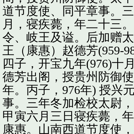
道节度使、同平章事。三
月，寝疾薨，年二十三。
令、岐王及谥。后加赠太
王（康惠）赵德芳(959-
四子，开宝九年(976)
德芳出阁，授贵州防御使
年。丙子，976年) 授
事。三年冬加检校太尉，
甲寅六月三日寝疾薨，年
康惠。山南西道节度使，