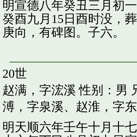
明宣德八年癸丑三月初一
癸酉九月15日酉时没，
庚向，有碑图。子六。
20世
赵满，字浤溪
性别：男 
溥，字泉溪
、
赵淮，字东
明天顺六年壬午十月十七