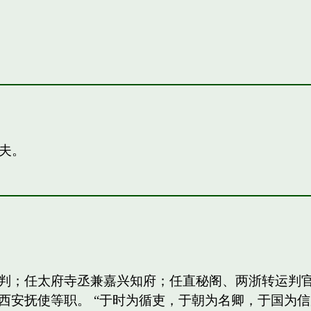
夫。
判；任太府寺丞兼嘉兴知府；任直秘阁、两浙转运判
西安抚使等职。 “于时为循吏，于朝为名卿，于国为信