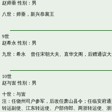
赵师垂
性别：男
八世：师垂，新兴恭襄王
9世
赵希永
性别：男
九世：希永 曾任宋朝大夫、直华文阁，后赠通议大
10世
赵与訔
性别：男
十世：与訔
注：任饶州司户参军，后改任萧山县令；任临安府通
转运副使、江东转运使、户部侍郎、两浙转运使、浙