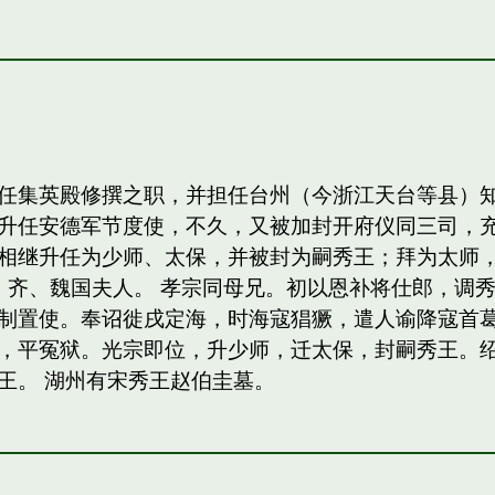
任集英殿修撰之职，并担任台州（今浙江天台等县）
升任安德军节度使，不久，又被加封开府仪同三司，
相继升任为少师、太保，并被封为嗣秀王；拜为太师，
，齐、魏国夫人。 孝宗同母兄。初以恩补将仕郎，调
制置使。奉诏徙戌定海，时海寇猖獗，遣人谕降寇首
，平冤狱。光宗即位，升少师，迁太保，封嗣秀王。绍熙
王。 湖州有宋秀王赵伯圭墓。