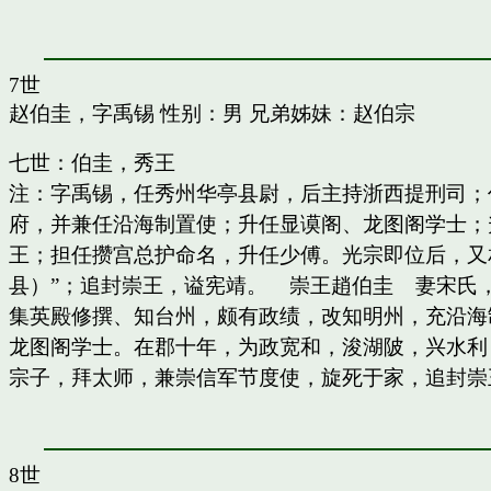
7世
赵伯圭，字禹锡
性别：男 兄弟姊妹：
赵伯宗
七世：伯圭，秀王
注：字禹锡，任秀州华亭县尉，后主持浙西提刑司；
府，并兼任沿海制置使；升任显谟阁、龙图阁学士；
王；担任攒宫总护命名，升任少傅。光宗即位后，又
县）”；追封崇王，谥宪靖。 崇王趙伯圭 妻宋氏
集英殿修撰、知台州，颇有政绩，改知明州，充沿海
龙图阁学士。在郡十年，为政宽和，浚湖陂，兴水利
宗子，拜太师，兼崇信军节度使，旋死于家，追封崇
8世