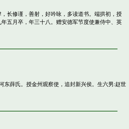
纵肆，长修谨，善射，好吟咏，多读道书。端拱初，授
九年五月卒，年三十八。赠安德军节度使兼侍中、英
河东薛氏。授金州观察使，追封新兴侯。生六男:赵世