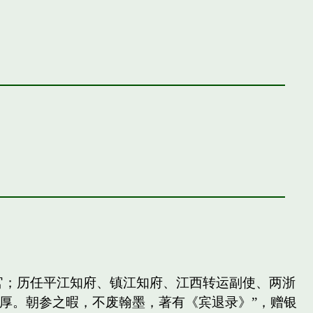
官；历任平江知府、镇江知府、江西转运副使、两浙
厚。朝参之暇，不废翰墨，著有《宾退录》”，赠银