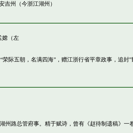
安吉州（今浙江湖州）
孟嫦（左
敏。“荣际五朝，名满四海”，赠江浙行省平章政事，追
知，湖州路总管府事。精于赋诗，曾有《赵待制遗稿》一