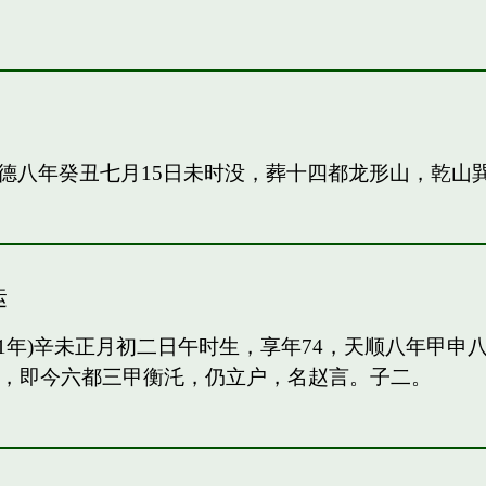
德八年癸丑七月15日未时没，葬十四都龙形山，乾山
运
91年)辛未正月初二日午时生，享年74，天顺八年甲
甲，即今六都三甲衡汑，仍立户，名赵言。子二。