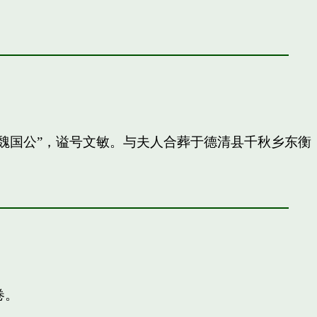
封”魏国公”，谥号文敏。与夫人合葬于德清县千秋乡东衡
卷。