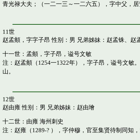
青光禄大夫；（一二一三～一二六五），字中父，居
11世
赵孟頫，字字子昂
性别：男 兄弟姊妹：
赵孟铢
、
赵
十一世：孟頫，字子昂，谥号文敏
注：赵孟頫（1254一1322年），字子昂，谥号文
山。
12世
赵由雍
性别：男 兄弟姊妹：
赵由璯
十二世：由雍 海州刺史
注：赵雍（1289-? ），字仲穆，官至集贤待制同