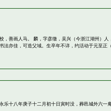
校，善画人马。 麟，字彦徵，吴兴（今浙江湖州）人
法亦佳，可造父域。生卒年不详，约活动于元至正（13
永乐十八年庚子十二月初十日寅时没，葬邑城外六一