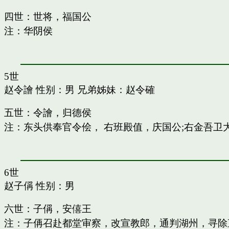
四世：世将，福国公
注：华阴侯
5世
赵令譮
性别：男 兄弟姊妹：
赵令確
五世：令譮，归德侯
注：东头供奉官令侩， 右班殿值，庆国公;右金吾卫
6世
赵子偁
性别：男
六世：子偁，安僖王
注：子侢召赴都堂审察，改宣教郎，通判湖州，寻除