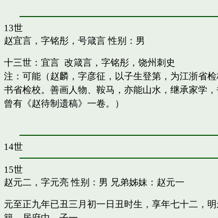
13世
赵宜言，字铭彤，号箴言
性别：男
十三世：宜言 改箴言，字铭彤，饶州刺史
注：可能（赵麟，字彦征，以子生登第，为江浙省检
书省检校。善画人物、鞍马，亦能山水，继承家学，书
曾有《赵待制遗稿》一卷。）
14世
15世
赵元二，字元亮
性别：男 兄弟姊妹：
赵元一
元至正九年已丑三月初一日丑时生，享年七十二，明
籍，居府中。子一。