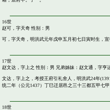
16世
赵可，字天奇
性别：男
可，字天奇，明洪武元年戊申五月初七日寅时生，宣
17世
赵文达，字上之
性别：男 兄弟姊妹：
赵文通，字亨
文达，字上之，考授王府引礼舍人，明洪武24年(13
统二年（公元1437）丁巳迁居邑之三十三都五甲七
18世