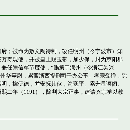
知府；被命为敷文阁待制，改任明州（今宁波市）知
充万寿观使，并被皇上赐玉带，加少保，封为荥阳郡
兼任崇信军节度使，“赐第于湖州（今浙江吴兴
秀州华亭尉，累官浙西提刑司干办公事。孝宗受禅，除
葛明，擒倪德，并安抚其伙，海寇平。累升显谟阁、
二年（1191），除判大宗正事，建请兴宗学以教