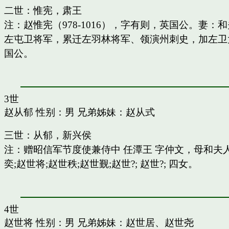
二世：惟宪，肃王
注：赵惟宪（978-1016），字有则，英国公。
左屯卫将军，累迁左羽林将军、领演州刺史，加左卫
国公。
3世
赵从郁
性别：男 兄弟姊妹：
赵从式
三世：从郁，新兴侯
注：赠昭信军节度使兼侍中 任潭王 字仲文，母和
奕;赵世将;赵世秩;赵世觐;赵世?; 赵世?; 四女。
4世
赵世将
性别：男 兄弟姊妹：
赵世居
、
赵世尧