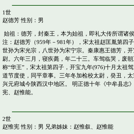
1世
赵德芳
性别：男
始祖：德芳，封秦王，本为始祖，即礼大传所谓诸
注：赵德芳（959年－981年），宋太祖赵匡胤第
世孙为宋光宗，八世孙为宋宁宗。秦康惠王德芳，开
尉。六年三月，寝疾薨，年二十三。车驾临哭，废朝五
称“华王”，宋太祖第四子，开宝九年(976)十月太
道节度使，同平章事。三年冬加检校太尉，癸丑，太
兴元府城今陕西汉中地区。 明正德十年《中牟县志》
宪、赵惟能。
2世
赵惟宪
性别：男 兄弟姊妹：
赵惟叙
、
赵惟能