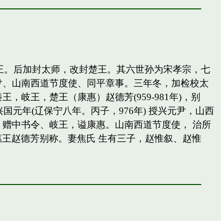
岐王。后加封太师，改封楚王。其六世孙为宋孝宗，七
尹、山南西道节度使、同平章事。三年冬，加检校太
王，楚王（康惠）赵德芳(959-981年)，别
国元年(辽保宁八年。丙子，976年) 授兴元尹，山西
赠中书令、岐王，谥康惠。山南西道节度使， 治所
惠王赵德芳别称。妻焦氏 生有三子，赵惟叙、赵惟