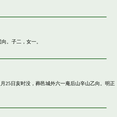
巽向。子二，女一。
申八月25日亥时没，葬邑城外六一庵后山辛山乙向。明正