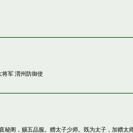
大将军 渭州防御使
直秘阁，赐五品服。赠太子少师。既为太子，加赠太