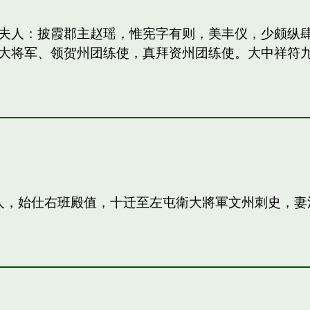
妻：和夫人：披霞郡主赵瑶，惟宪字有则，美丰仪，少颇
大将军、领贺州团练使，真拜资州团练使。大中祥符
夫人，始仕右班殿值，十迁至左屯衛大將軍文州刺史，妻