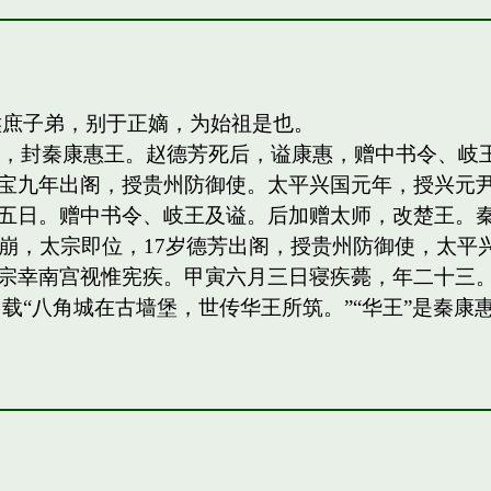
侯庶子弟，别于正嫡，为始祖是也。
四子，封秦康惠王。赵德芳死后，谥康惠，赠中书令、
宝九年出阁，授贵州防御使。太平兴国元年，授兴元
日。赠中书令、岐王及谥。后加赠太师，改楚王。秦王，岐
祖驾崩，太宗即位，17岁德芳出阁，授贵州防御使，太平兴
宗幸南宫视惟宪疾。甲寅六月三日寝疾薨，年二十三。
载“八角城在古墙堡，世传华王所筑。”“华王”是秦康